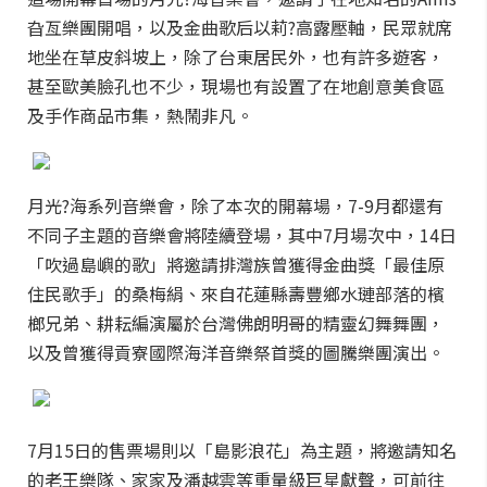
旮亙樂團開唱，以及金曲歌后以莉?高露壓軸，民眾就席
地坐在草皮斜坡上，除了台東居民外，也有許多遊客，
甚至歐美臉孔也不少，現場也有設置了在地創意美食區
及手作商品市集，熱鬧非凡。
月光?海系列音樂會，除了本次的開幕場，7-9月都還有
不同子主題的音樂會將陸續登場，其中
7月場次中，14日
「吹過島嶼的歌」將邀請排灣族曾獲得金曲獎「最佳原
住民歌手」的桑梅絹、來自花蓮縣壽豐鄉水璉部落的檳
榔兄弟、耕耘編演屬於台灣佛朗明哥的精靈幻舞舞團，
以及曾獲得貢寮國際海洋音樂祭首獎的圖騰樂團演出。
7月15日的售票場則以「島影浪花」為主題，將邀請知名
的老王樂隊、家家及潘越雲等重量級巨星獻聲，可前往