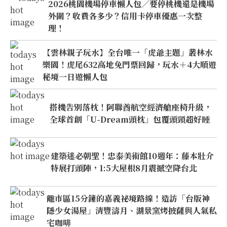
2026桃園機場停車懶人包／要停桃機還是機場
外圍？收費各多少？信用卡停車優惠一次整
理！
【雲林親子玩水】全台唯一「虎爺主題」叢林水
樂園！虎尾632高地免門票回歸，玩水＋4大順遊
秘境一日遊懶人包
搭機告別落枕！阿聯酋航空經濟艙座椅升級，
全球首創「U-Dream頭枕」包覆頭頸超好睡
建築迷必朝聖！忠泰美術館10週年：藤本壯介
特展打頭陣，1:5大屋根8月震撼空降台北
離市區15分鐘的嘉義祕境路線！造訪「台版神
隱少女湯屋」清豐濤月、湖景窯烤披薩與人氣私
宅咖啡