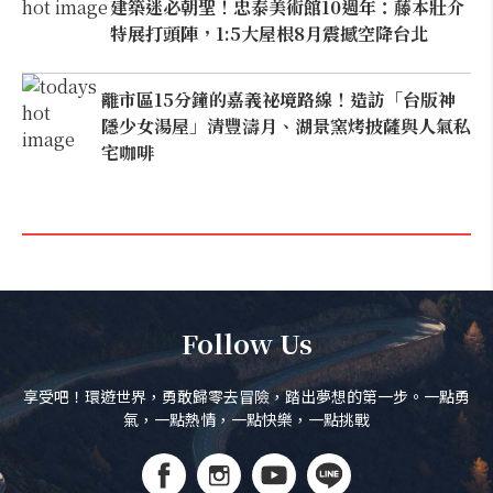
建築迷必朝聖！忠泰美術館10週年：藤本壯介
特展打頭陣，1:5大屋根8月震撼空降台北
離市區15分鐘的嘉義祕境路線！造訪「台版神
隱少女湯屋」清豐濤月、湖景窯烤披薩與人氣私
宅咖啡
Follow Us
享受吧！環遊世界，勇敢歸零去冒險，踏出夢想的第一步。一點勇
氣，一點熱情，一點快樂，一點挑戰