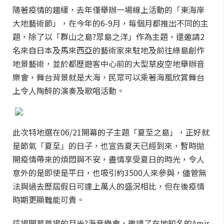
隨著疫情的趨緩，去年僅舉辦一場線上活動的「東海岸
大地藝術節」，在今年的6-9月，每個月都推出不同的主
題，除了以「群山之島?眾島之洋」作為主題，還邀請2
名來自日本及馬來西亞的藝術家來駐地及前往綠島創作
地景藝術，並於都歷遊客中心前的大型草皮空地舉辦音
樂會，舞台背景就是大海，民眾可以乘著海風欣賞舞台
上令人陶醉的演奏及歌唱活動。
此次特地選在06/21開幕的子主題「夏至之島」，正好就
是節氣「夏至」的日子，也宣告夏天已經到來，暫時拋
開疫情帶來的煩悶與不安，盡情享受夏日的時光，令人
意外的是即使是平日，也吸引約3500人來參與，儘管無
法與過去歷屆假日可達上萬人的盛況相比，但在後疫情
時期更顯難能可貴。
這場開幕首場的月光?海音樂會，邀請了在地知名的Amis