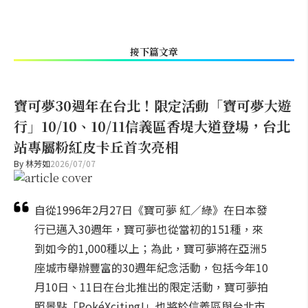
接下篇文章
寶可夢30週年在台北！限定活動「寶可夢大遊
行」10/10、10/11信義區香堤大道登場，台北
站專屬粉紅皮卡丘首次亮相
By
林芳如
2026/07/07
自從1996年2月27日《寶可夢 紅／綠》在日本發
行已邁入30週年，寶可夢也從當初的151種，來
到如今的1,000種以上；為此，寶可夢將在亞洲5
座城市舉辦豐富的30週年紀念活動，包括今年10
月10日、11日在台北推出的限定活動，寶可夢拍
照景點「PokéXciting!」也將於信義區與台北市