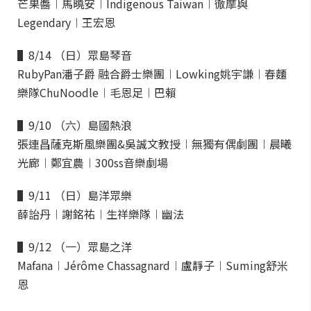
芒果醬︱馬曉安︱Indigenous Taiwan︱徹摩與
Legendary︱王宏恩
▌8/14 （日）眾島琴音
RubyPan潘子爵 融合爵士樂團︱Lowking姚宇謙︱春麵
樂隊ChuNoodle︱毛恩足︱巴賴
▌9/10 （六）島國熱浪
張連昌薩克斯風樂團&吳誠文教授︱無獨有偶劇團︱晨曦
光廊︱鄭宜農︱300ss音樂劇場
▌9/11 （日）島洋眾樂
薛詒丹︱謝銘祐︱生祥樂隊︱幽法
▌9/12 （一）眾島之洋
Mafana︱Jérôme Chassagnard︱盧靜子︱Suming舒米
恩