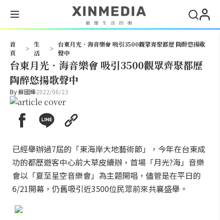
搜尋
首
生
台東月光．海音樂會 吸引3500觀眾齊聚都歷 陶醉悠揚歌
>
>
頁
活
聲中
台東月光．海音樂會 吸引3500觀眾齊聚都歷
陶醉悠揚歌聲中
By
蘇國輝
2022/06/23
已經舉辦過7屆的「東海岸大地藝術節」，今年在台東成
功的都歷遊客中心前大草皮續辦，首場「月光?海」音樂
會以「夏至星空音樂會」為主題開唱，儘管是在平日的
6/21開幕，仍舊吸引近3500位民眾前來共襄盛舉。