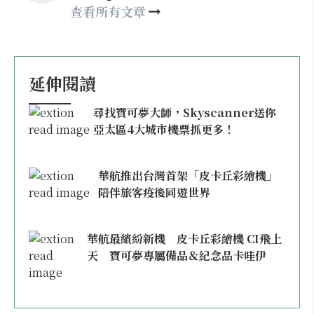
happy21917@gmail.com
查看所有文章
延伸閱讀
尋找寶可夢大師，Skyscanner送你
亞太區4大城市機票抓更多！
華航推出台灣首架「皮卡丘彩繪機」
陪伴旅客疫後同遊世界
華航最繽紛新機 皮卡丘彩繪機 CI飛上
天 寶可夢專屬備品＆紀念品卡哇伊