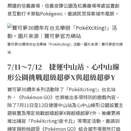
周邊的信義廣場、信義安康公園及松壽廣場等處設置創
意互動打卡景點Pokégenic，邀請民眾探索城市風貌。
寶可夢30週年在台北舉辦「PokéXciting!」活動。圖片來源｜寶可夢官方網
站
7/11～7/12 捷運中山站、心中山線
形公園挑戰超級超夢X與超級超夢Y
寶可夢30週年系列活動除了「PokéXciting!」台北站
外，《Pokémon GO》也將推出多項特別的遊戲內容，
除了7月11日至12日捷運中山站及心中山線形公園設置主
題裝置及限定挑戰超級超夢X與超級超夢Y外，後續更將
推出捕捉「PokéXciting!皮卡丘」等限定活動，邀請訓
練家與粉絲感受《Pokémon GO》結合城市場景所打造