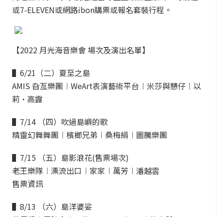
或7-ELEVEN或網路
ibon購票或報名套裝行程。
【2022 月光海音樂會 場次及演出名單】
▌6/21（二）夏至之島
AMIS 旮亙樂團︱WeArt表演藝術平台︱米莎與戇仔︱以
莉·高露
▌7/14 （四）吹過島嶼的歌
精靈幻舞舞團︱檳榔兄弟︱桑梅絹︱圖騰樂團
▌7/15 （五）島影浪花(售票場次)
老王樂隊︱漂流出口︱家家︱萬芳︱潘越雲
售票資訊
▌8/13 （六）島洋婆娑