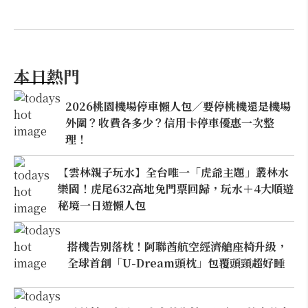
本日熱門
2026桃園機場停車懶人包／要停桃機還是機場
外圍？收費各多少？信用卡停車優惠一次整
理！
【雲林親子玩水】全台唯一「虎爺主題」叢林水
樂園！虎尾632高地免門票回歸，玩水＋4大順遊
秘境一日遊懶人包
搭機告別落枕！阿聯酋航空經濟艙座椅升級，
全球首創「U-Dream頭枕」包覆頭頸超好睡