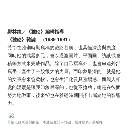
鄭林鐘／《雅砌》編輯指導
《雅砌》雜誌 （1989-1991）
芳怡在雅砌時期寫稿的戲路甚廣，也具備深度與廣度，
同時她的武器多元，會以過濾圖片、平面圖、訪談或邀
稿等方式來完成作品。除了自己撰寫外，也會串連外部
寫手，產生了一股很大的力量。而印象最深的，就是她
的文筆愈來愈柔軟，也愈生活化及具臨場感。而與人相
處的溫暖是讓我印象最深的，也從不搶功，總是在後面
努力地做事，後來卻也在雅砌時期開拓出屬於她的影響
力。
芳怡老師所參與的第一本建築雜誌－雅砌；圖片提供／蘇琨峰