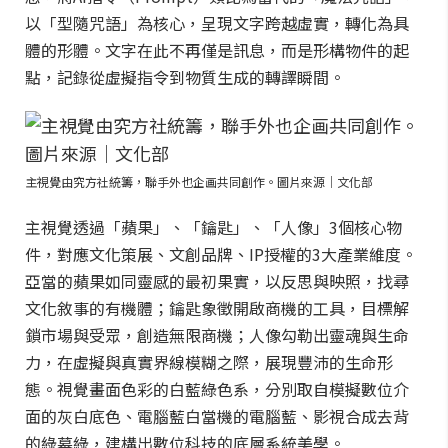
以「型隨咒語」為核心，呈現文字跨越虛實，轉化為具
體的形體。文字在此不再僅是訊息，而是形構物件的起
點，記錄從虛擬指令到物質生成的轉譯瞬間。
主視覺由究方社統籌，聯手外也企画共同創作。圖片來源｜文化部
主視覺透過「蘋果」、「鑰匙」、「人像」3個核心物
件，對應文化策展、文創品牌、IP授權的3大產業維度。
亞當的蘋果如同靈感的最初果實，以反思與映照，找尋
文化敘事的有機體；鑰匙象徵開啟商機的工具，目標解
鎖市場與受眾，創造無限商機；人像勾勒出靈魂與生命
力，在虛擬與真實界線模糊之際，展現豐沛的生命形
態。視覺畫面色彩的白藍綠色系，分別取自模擬數位介
面的灰白底色、電腦藍白當機的電腦藍、影視合成去背
的綠幕綠，建構出數位科技的底層系統美學。