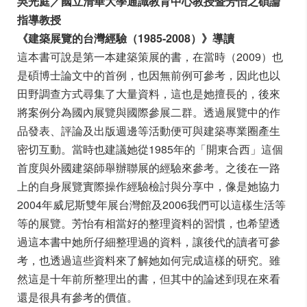
吳光庭／國立清華大學通識教育中心教授暨芳怡之碩論
指導教授
《建築展覽的台灣經驗（1985-2008）》導讀
這本書可說是第一本建築策展的書，在當時（2009）也
是碩博士論文中的首例，也因無前例可參考，因此也以
田野調查方式尋集了大量資料，這也是她擅長的，後來
將案例分為國內展覽與國際參展二群。透過展覽中的作
品發表、評論及出版週邊等活動便可與建築專業圈產生
密切互動。當時也建議她從1985年的「開東合西」這個
首度與外國建築師舉辦聯展的經驗來參考。之後在一路
上的自身展覽實際操作經驗檢討與分享中，像是她協力
2004年威尼斯雙年展台灣館及2006我們可以這樣生活等
等的展覽。芳怡有相當好的整理資料的習慣，也希望透
過這本書中她所仔細整理過的資料，讓後代的讀者可參
考，也透過這些資料來了解她如何完成這樣的研究。雖
然這是十年前所整理出的書，但其中的論述到現在來看
還是很具有參考的價值。