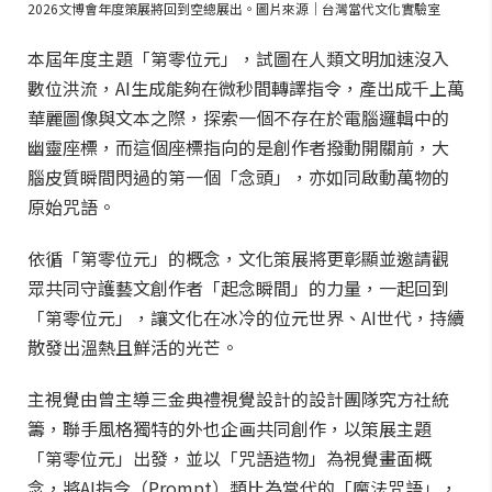
2026文博會年度策展將回到空總展出。圖片來源｜台灣當代文化實驗室
本屆年度主題「第零位元」，試圖在人類文明加速沒入
數位洪流，AI生成能夠在微秒間轉譯指令，產出成千上萬
華麗圖像與文本之際，探索一個不存在於電腦邏輯中的
幽靈座標，而這個座標指向的是創作者撥動開關前，大
腦皮質瞬間閃過的第一個「念頭」，亦如同啟動萬物的
原始咒語。
依循「第零位元」的概念，文化策展將更彰顯並邀請觀
眾共同守護藝文創作者「起念瞬間」的力量，一起回到
「第零位元」，讓文化在冰冷的位元世界、AI世代，持續
散發出溫熱且鮮活的光芒。
主視覺由曾主導三金典禮視覺設計的設計團隊究方社統
籌，聯手風格獨特的外也企画共同創作，以策展主題
「第零位元」出發，並以「咒語造物」為視覺畫面概
念，將AI指令（Prompt）類比為當代的「魔法咒語」，