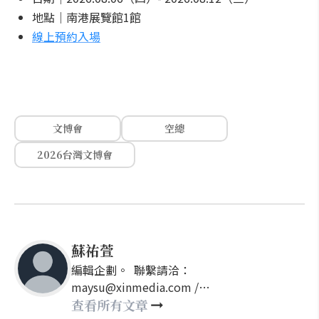
地點｜南港展覽館1館
線上預約入場
文博會
空總
2026台灣文博會
蘇祐萱
編輯企劃。 聯繫請洽：
maysu@xinmedia.com /
may860527@gmail.com
查看所有文章