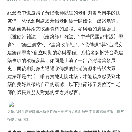
紀念會中也邀請了芳怡老師以往的老師與曾為同事的朋
友們，來懷念與講述芳怡老師從一開始以「建築展覽」
為題而為其論文收集資料的過程、參與過的廣播節目、
《雅砌》雜誌、《建築師》雜誌、?中華民國都市設計學
會?、?築生講堂?、?建築改革社?、?欣傳媒?與?台灣女
建築家學會?創立時期的參與歷程。芳怡老師對於台灣建
築事項的積極參與，如同是上演了一部台灣建築發展
史，而後期則努力透過欣傳媒的旅遊資源來告訴大眾，
建築即是生活，唯有實地走訪建築，才能親身感受到建
築的美好與帶給自己的震撼。以下則節錄了幾位芳怡老
師的師長與朋友對她的懷念與感言。
；圖片
芳怡老師於建築師路易斯康作品－菲利浦艾克斯特中學圖書館前留影
提供／蘇琨峰