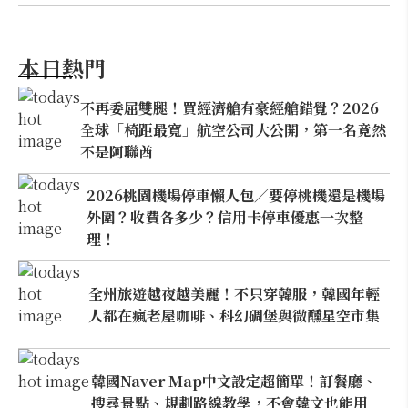
本日熱門
不再委屈雙腿！買經濟艙有豪經艙錯覺？2026
全球「椅距最寬」航空公司大公開，第一名竟然
不是阿聯酋
2026桃園機場停車懶人包／要停桃機還是機場
外圍？收費各多少？信用卡停車優惠一次整
理！
全州旅遊越夜越美麗！不只穿韓服，韓國年輕
人都在瘋老屋咖啡、科幻碉堡與微醺星空市集
韓國Naver Map中文設定超簡單！訂餐廳、
搜尋景點、規劃路線教學，不會韓文也能用