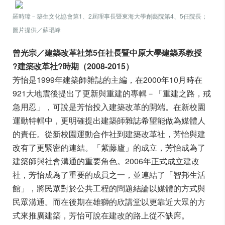
羅時瑋－築生文化協會第1、2屆理事長暨東海大學創藝院第4、5任院長；
圖片提供／蘇琨峰
曾光宗／建築改革社第5任社長暨中原大學建築系教授
?建築改革社?時期（2008-2015）
芳怡是1999年建築師雜誌的主編，在2000年10月時在
921大地震後提出了更新與重建的專輯－「重建之路，戒
急用忍」，可說是芳怡投入建築改革的開端。
在新校園
運動特輯中，更明確提出建築師雜誌希望能做為媒體人
的責任。從新校園運動合作社到建築改革社，芳怡與建
改有了更緊密的連結。「紫藤廬」的成立，芳怡成為了
建築師與社會溝通的重要角色。2006年正式成立建改
社，芳怡成為了重要的成員之一，並連結了「智邦生活
館」，將民眾對於公共工程的問題結論以媒體的方式與
民眾溝通。而在後期在雄獅的欣講堂以更靠近大眾的方
式來推廣建築，芳怡可說在建改的路上從不缺席。