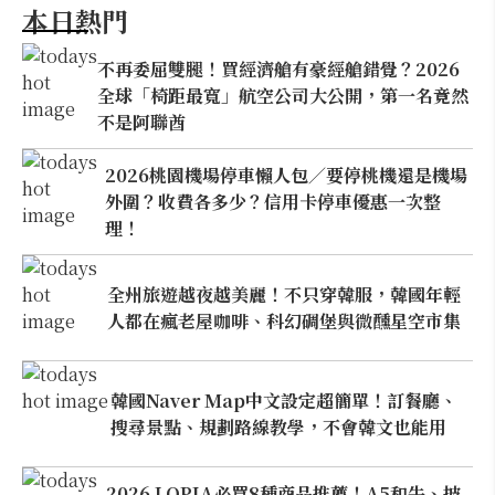
本日熱門
不再委屈雙腿！買經濟艙有豪經艙錯覺？2026
全球「椅距最寬」航空公司大公開，第一名竟然
不是阿聯酋
2026桃園機場停車懶人包／要停桃機還是機場
外圍？收費各多少？信用卡停車優惠一次整
理！
全州旅遊越夜越美麗！不只穿韓服，韓國年輕
人都在瘋老屋咖啡、科幻碉堡與微醺星空市集
韓國Naver Map中文設定超簡單！訂餐廳、
搜尋景點、規劃路線教學，不會韓文也能用
2026 LOPIA必買8種商品推薦！A5和牛、披