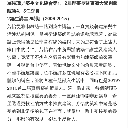
羅時瑋／築生文化協會第1、2屆理事長暨東海大學創藝
院第4、5任院長
?築生講堂?時期（2006-2015）
芳怡從雅砌雜誌一路到築生講堂，一直實踐著建築與生
活連結的關係。當初從建築師雜誌的邀稿認識芳，從電
話上覺得她是位非常桿練的編輯，真的是符合了上述大
家口中的芳怡。芳怡在台中所舉辦的築生講堂及建築人
沙龍，邀請了不少有名氣及有影響力的建築師前來演
講，可說是台中傳奇。芳怡也從文化的角度來看建築，
不僅舉辦建築團，也舉辦許多在現場有著各種不同多元
體驗的講座，並將各種主題融入生活中，同時也是2019?
2010首二屆實構築的策展人。這一路走來，每個階段對
她來說都是很重要的養分，一直到雄獅開辦欣講堂，希
望透過更軟性的方式來推廣建築。芳怡的笑容中總是感
受的到非常多的包容在裡面，就像她一路上受接受的養
分，那麼的有深度，卻又平易近人。