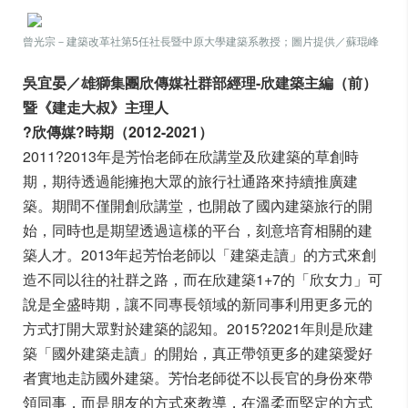
曾光宗－建築改革社第5任社長暨中原大學建築系教授；圖片提供／蘇琨峰
吳宜晏／雄獅集團欣傳媒社群部經理-欣建築主編（前）
暨《建走大叔》主理人
?欣傳媒?時期（2012-2021）
2011?2013年是芳怡老師在欣講堂及欣建築的草創時
期，期待透過能擁抱大眾的旅行社通路來持續推廣建
築。期間不僅開創欣講堂，也開啟了國內建築旅行的開
始，同時也是期望透過這樣的平台，刻意培育相關的建
築人才。2013年起芳怡老師以「建築走讀」的方式來創
造不同以往的社群之路，而在欣建築1+7的「欣女力」可
說是全盛時期，讓不同專長領域的新同事利用更多元的
方式打開大眾對於建築的認知。2015?2021年則是欣建
築「國外建築走讀」的開始，真正帶領更多的建築愛好
者實地走訪國外建築。芳怡老師從不以長官的身份來帶
領同事，而是朋友的方式來教導，在溫柔而堅定的方式