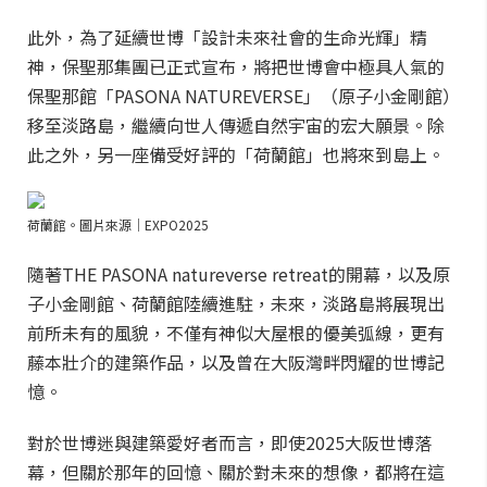
此外，為了延續世博「設計未來社會的生命光輝」精
神，保聖那集團已正式宣布，將把世博會中極具人氣的
保聖那館「PASONA NATUREVERSE」（原子小金剛館）
移至淡路島，繼續向世人傳遞自然宇宙的宏大願景。除
此之外，另一座備受好評的「荷蘭館」也將來到島上。
荷蘭館。圖片來源｜EXPO2025
隨著THE PASONA natureverse retreat的開幕，以及原
子小金剛館、荷蘭館陸續進駐，未來，淡路島將展現出
前所未有的風貌，不僅有神似大屋根的優美弧線，更有
藤本壯介的建築作品，以及曾在大阪灣畔閃耀的世博記
憶。
對於世博迷與建築愛好者而言，即使2025大阪世博落
幕，但關於那年的回憶、關於對未來的想像，都將在這