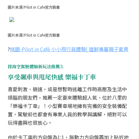
圖片來源/Pilot in Cafe官方臉書
圖片來源/Pilot in Cafe官方臉書
?
桃園-Pilot in Café 小小飛行員體驗| 雄獅專屬親子套票
陸海空駕駛體驗新玩法推薦3.
享受飆車與甩尾快感 樂福卡丁車
喜愛刺激、競速，或是想暫時逃離工作時高壓及生活中
煩腦的朋友們，推薦一定要來體驗超人氣、位於八里的
「樂福卡丁車」！小型賽車場地擁有完備的安全裝備配
置，駕駛前也都會有專業人員的教學與講解，絕對可以
玩得盡興也很放心。
由於卡丁車的方向盤為1:1，無動力方向盤再加上貼近地