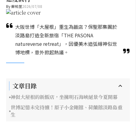
By
蘇祐萱
2026/07/08
大阪世博「大屋根」重生為飯店？保聖那集團於
淡路島打造全新旅宿「THE PASONA
natureverse retreat」，因優美木造弧線神似世
博地標，意外掀起熱議。
文章目錄
神似大屋根的新飯店，坐擁明石海峽絕景今夏開幕
世博記憶未完待續！原子小金剛館、荷蘭館淡路島重
生