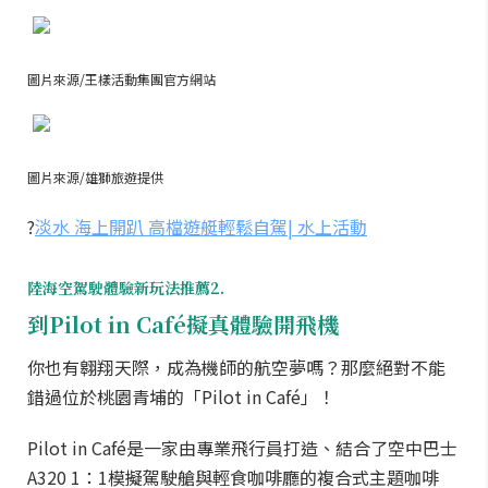
圖片來源/王樣活動集團官方網站
圖片來源/雄獅旅遊提供
?
淡水 海上開趴 高檔遊艇輕鬆自駕| 水上活動
陸海空駕駛體驗新玩法推薦2.
到Pilot in Café擬真體驗開飛機
你也有翱翔天際，成為機師的航空夢嗎？那麼絕對不能
錯過位於桃園青埔的「Pilot in Café」！
Pilot in Café是一家由專業飛行員打造、結合了空中巴士
A320 1：1模擬駕駛艙與輕食咖啡廳的複合式主題咖啡