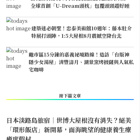
全球首創「U-Dream頭枕」包覆頭頸超好睡
建築迷必朝聖！忠泰美術館10週年：藤本壯介
特展打頭陣，1:5大屋根8月震撼空降台北
離市區15分鐘的嘉義祕境路線！造訪「台版神
隱少女湯屋」清豐濤月、湖景窯烤披薩與人氣私
宅咖啡
接下篇文章
日本淡路島旅宿｜世博大屋根沒有消失？絕美
「環形飯店」新開幕，面海眺望的健康養生療
癒度假村