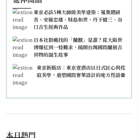
東京必訪5棟大師級美學建築：蒐集隈研
吾、安藤忠雄、妹島和世、丹下健三、谷
口吉生經典作品
日本社群瘋找的「蘭獸」是誰？從大阪世
博爆紅到一娃難求，揭開台灣國際蘭展吉
祥物的誕生故事
東京新飯店｜東京壹酒店以日式匠心與侘
寂美學，重塑國際奢華設計的地方性語彙
本日熱門