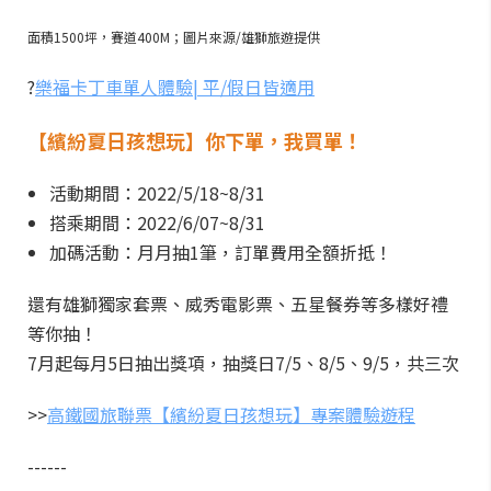
面積1500坪，賽道400M；圖片來源/雄獅旅遊提供
?
樂福卡丁車單人體驗| 平/假日皆適用
【繽紛夏日孩想玩】你下單，我買單！
活動期間：2022/5/18~8/31
搭乘期間：2022/6/07~8/31
加碼活動：月月抽1筆，訂單費用全額折抵！
還有雄獅獨家套票、威秀電影票、五星餐券等多樣好禮
等你抽！
7月起每月5日抽出獎項，抽獎日7/5、8/5、9/5，共三次
>>
高鐵國旅聯票【繽紛夏日孩想玩】專案體驗遊程
------