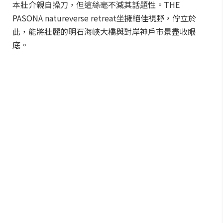
本壯介親自操刀，但這絲毫不減其話題性。THE
PASONA natureverse retreat坐擁絕佳視野，佇立於
此，能將壯麗的明石海峽大橋與對岸神戶市景盡收眼
底。