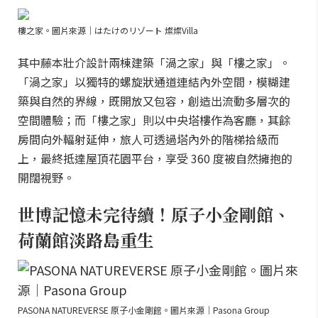
樓之家。圖片來源｜はたけのリゾート 燦燦Villa
其中藤本壯介設計兩棟建築「渦之家」與「樓之家」。
「渦之家」以獨特的螺旋狀通道連結內外空間，模糊建
築與自然的界線，既開放又包容，創造出流動多層次的
空間體驗；而「樓之家」則以中央塔樓作為客廳，其餘
房間向外輻射延伸，旅人可透過塔內外的階梯拾級而
上，最終抵達屋頂花園平台，享受 360 度被自然擁抱的
開闊視野。
世博記憶未完待續！原子小金剛館、
荷蘭館淡路島重生
PASONA NATUREVERSE 原子小金剛館。圖片來源｜Pasona Group