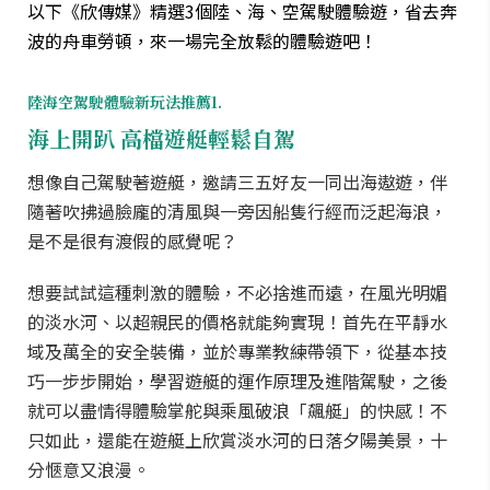
以下《欣傳媒》精選3個陸、海、空駕駛體驗遊，省去奔
波的舟車勞頓，來一場完全放鬆的體驗遊吧！
陸海空駕駛體驗新玩法推薦1.
海上開趴 高檔遊艇輕鬆自駕
想像自己駕駛著遊艇，邀請三五好友一同出海遨遊，伴
隨著吹拂過臉龐的清風與一旁因船隻行經而泛起海浪，
是不是很有渡假的感覺呢？
想要試試這種刺激的體驗，不必捨進而遠，在風光明媚
的淡水河、以超親民的價格就能夠實現！首先在平靜水
域及萬全的安全裝備，並於專業教練帶領下，從基本技
巧一步步開始，學習遊艇的運作原理及進階駕駛，之後
就可以盡情得體驗掌舵與乘風破浪「飆艇」的快感！不
只如此，還能在遊艇上欣賞淡水河的日落夕陽美景，十
分愜意又浪漫。