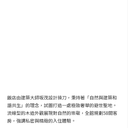
飯店由建築大師坂茂設計操刀，秉持著「自然與建築和
諧共生」的理念，試圖打造一處極致奢華的避世聖地。
流線型的木造外觀展現對自然的崇敬，全館規劃58間客
房，強調私密與精緻的入住體驗。