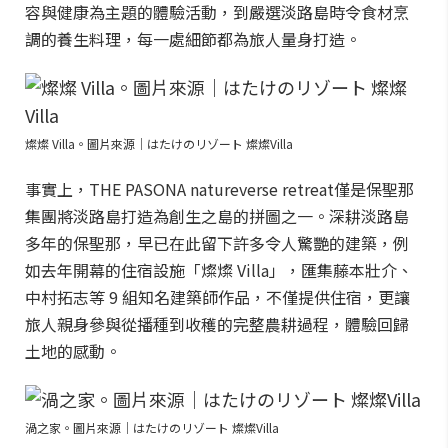
容與健康為主題的體驗活動，到嚴選淡路島時令食材烹
調的養生料理，每一處細節都為旅人量身打造。
燦燦 Villa。圖片來源｜はたけのリゾート 燦燦Villa
事實上，THE PASONA natureverse retreat僅是保聖那
集團將淡路島打造為創生之島的拼圖之一。深耕淡路島
多年的保聖那，早已在此留下許多令人驚艷的建築，例
如去年開幕的住宿設施「燦燦 Villa」，匯集藤本壯介、
中村拓志等 9 組知名建築師作品，不僅提供住宿，更讓
旅人親身參與從播種到收穫的完整農耕過程，體驗回歸
土地的感動。
渦之家。圖片來源｜はたけのリゾート 燦燦Villa