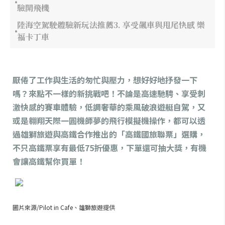
驗開飛機
陸海空駕駛體驗新玩法推薦3. 享受飆車與甩尾快感 樂
福卡丁車
厭倦了工作與生活的匆忙與壓力，想好好地抒發一下
嗎？來點不一樣的新挑戰吧！不論是高速馳騁、享受刺
激快感的賽車體驗，低調奢華的乘風破浪遊艇自駕，又
或是翱翔天際一圓機師夢的飛行模擬機操作，都可以透
過雄獅旅遊與高鐵合作推出的「高鐵國旅聯票」選購，
不只高鐵票享有最低75折優惠，下單還可抽大獎，有機
會讓高鐵幫你買單！
圖片來源/Pilot in Cafe、雄獅旅遊提供