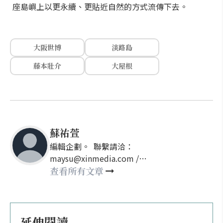
座島嶼上以更永續、更貼近自然的方式流傳下去。
大阪世博
淡路島
藤本壯介
大屋根
蘇祐萱
編輯企劃。 聯繫請洽：
maysu@xinmedia.com /
may860527@gmail.com
查看所有文章
延伸閱讀