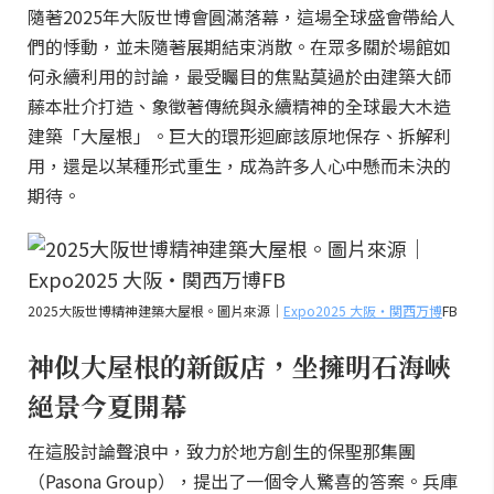
隨著2025年大阪世博會圓滿落幕，這場全球盛會帶給人
們的悸動，並未隨著展期結束消散。在眾多關於場館如
何永續利用的討論，最受矚目的焦點莫過於由建築大師
藤本壯介打造、象徵著傳統與永續精神的全球最大木造
建築「大屋根」。巨大的環形迴廊該原地保存、拆解利
用，還是以某種形式重生，成為許多人心中懸而未決的
期待。
2025大阪世博精神建築大屋根。圖片來源｜
Expo2025 大阪・関西万博
FB
神似大屋根的新飯店，坐擁明石海峽
絕景今夏開幕
在這股討論聲浪中，致力於地方創生的保聖那集團
（Pasona Group），提出了一個令人驚喜的答案。兵庫