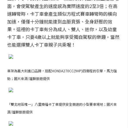
面，會使駕駛產生的速度感為實際速度的2至3倍；在高
速轉彎時，卡丁車會產生類似方程式賽車轉彎時的橫向
加速，僅僅十分鐘就能達到血脈賁張、全身舒壓的效
果。這裡的卡丁車有分為成人、雙人、迷你，以及幼童
卡丁車，只要4歲以上就能夠享受獨自駕馭的樂趣，當然
也能選擇雙人卡丁車親子共乘喔！
車架為義大利進口品牌，搭配HONDA270CC(9HP)四衝程的引擎，馬力強
勁；圖片來源/雄獅旅遊提供
「雙北地區唯一」八里樂福卡丁車提供安全競速的小型賽車場地；圖片來
源/雄獅旅遊提供