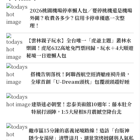
2026桃園機場停車懶人包／要停桃機還是機場
外圍？收費各多少？信用卡停車優惠一次整
理！
【雲林親子玩水】全台唯一「虎爺主題」叢林水
樂園！虎尾632高地免門票回歸，玩水＋4大順遊
秘境一日遊懶人包
搭機告別落枕！阿聯酋航空經濟艙座椅升級，
全球首創「U-Dream頭枕」包覆頭頸超好睡
建築迷必朝聖！忠泰美術館10週年：藤本壯介
特展打頭陣，1:5大屋根8月震撼空降台北
離市區15分鐘的嘉義祕境路線！造訪「台版神
隱少女湯屋」清豐濤月、湖景窯烤披薩與人氣私