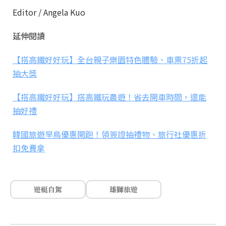
Editor / Angela Kuo
延伸閱讀
【搭高鐵好好玩】全台親子樂園特色體驗、車票75折起
抽大獎
【搭高鐵好好玩】搭高鐵玩農遊！省去開車時間，還能
抽好禮
韓國旅遊早鳥優惠開跑！領簽證抽禮物、旅行社優惠折
扣免費拿
遊艇自駕
雄獅旅遊