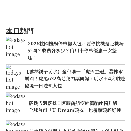
本日熱門
2026桃園機場停車懶人包／要停桃機還是機場
外圍？收費各多少？信用卡停車優惠一次整
理！
【雲林親子玩水】全台唯一「虎爺主題」叢林水
樂園！虎尾632高地免門票回歸，玩水＋4大順遊
秘境一日遊懶人包
搭機告別落枕！阿聯酋航空經濟艙座椅升級，
全球首創「U-Dream頭枕」包覆頭頸超好睡