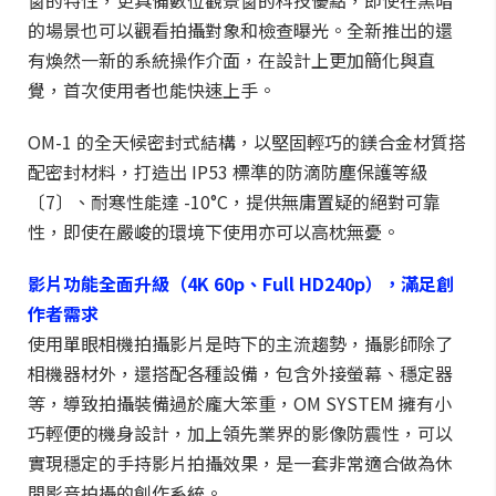
窗的特性，更具備數位觀景窗的科技優點，即使在黑暗
的場景也可以觀看拍攝對象和檢查曝光。全新推出的還
有煥然一新的系統操作介面，在設計上更加簡化與直
覺，首次使用者也能快速上手。
OM-1 的全天候密封式結構，以堅固輕巧的鎂合金材質搭
配密封材料，打造出 IP53 標準的防滴防塵保護等級
〔7〕、耐寒性能達 -10°C，提供無庸置疑的絕對可靠
性，即使在嚴峻的環境下使用亦可以高枕無憂。
影片功能全面升級（4K 60p、Full HD240p），滿足創
作者需求
使用單眼相機拍攝影片是時下的主流趨勢，攝影師除了
相機器材外，還搭配各種設備，包含外接螢幕、穩定器
等，導致拍攝裝備過於龐大笨重，OM SYSTEM 擁有小
巧輕便的機身設計，加上領先業界的影像防震性，可以
實現穩定的手持影片拍攝效果，是一套非常適合做為休
閒影音拍攝的創作系統。