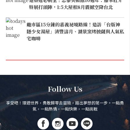
建築迷必朝聖！忠泰美術館10週年：藤本壯介
特展打頭陣，1:5大屋根8月震撼空降台北
離市區15分鐘的嘉義祕境路線！造訪「台版神
隱少女湯屋」清豐濤月、湖景窯烤披薩與人氣私
宅咖啡
Follow Us
享受吧！環遊世界，勇敢歸零去冒險，踏出夢想的第一步。一點勇
氣，一點熱情，一點快樂，一點挑戰