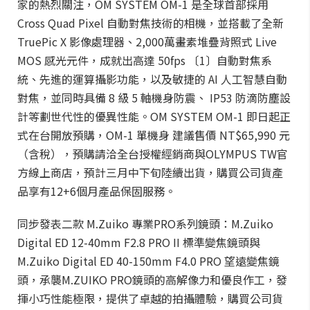
家的熱烈關注，OM SYSTEM OM-1 是全球首部採用
Cross Quad Pixel 自動對焦技術的相機，並搭載了全新
TruePic X 影像處理器、2,000萬畫素堆疊背照式 Live
MOS 感光元件，成就出高達 50fps 〔1〕自動對焦系
統、先進的運算攝影功能，以及敏捷的 AI 人工智慧自動
對焦，並同時具備 8 級 5 軸機身防震、 IP53 防滴防塵設
計等劃世代性的優異性能。OM SYSTEM OM-1 即日起正
式在台開放預購，OM-1 單機身 建議售價 NT$65,990 元
（含稅），預購請洽全台授權經銷商與OLYMPUS TW官
方線上商店，預計三月中下旬陸續出貨，購買公司貨產
品享有12+6個月產品保固服務。
同步發表二款 M.Zuiko 專業PRO系列鏡頭：M.Zuiko
Digital ED 12-40mm F2.8 PRO II 標準變焦鏡頭與
M.Zuiko Digital ED 40-150mm F4.0 PRO 望遠變焦鏡
頭，承襲M.ZUIKO PRO鏡頭的高解像力和優良作工，發
揮小巧性能極限，提供了卓越的拍攝體驗，購買公司貨