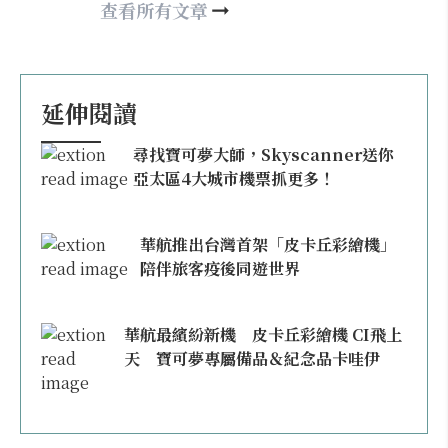
happy21917@gmail.com
查看所有文章
延伸閱讀
尋找寶可夢大師，Skyscanner送你
亞太區4大城市機票抓更多！
華航推出台灣首架「皮卡丘彩繪機」
陪伴旅客疫後同遊世界
華航最繽紛新機 皮卡丘彩繪機 CI飛上
天 寶可夢專屬備品＆紀念品卡哇伊