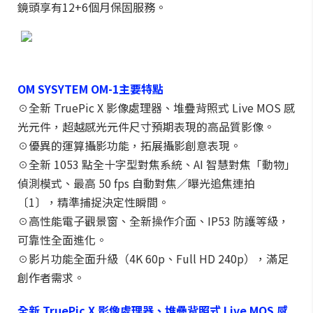
鏡頭享有12+6個月保固服務。
OM SYSYTEM OM-1主要特點
☉全新 TruePic X 影像處理器、堆疊背照式 Live MOS 感
光元件，超越感光元件尺寸預期表現的高品質影像。
☉優異的運算攝影功能，拓展攝影創意表現。
☉全新 1053 點全十字型對焦系統、AI 智慧對焦「動物」
偵測模式、最高 50 fps 自動對焦／曝光追焦連拍
〔1〕，精準捕捉決定性瞬間。
☉高性能電子觀景窗、全新操作介面、IP53 防護等級，
可靠性全面進化。
☉影片功能全面升級（4K 60p、Full HD 240p），滿足
創作者需求。
全新 TruePic X 影像處理器、堆疊背照式 Live MOS 感