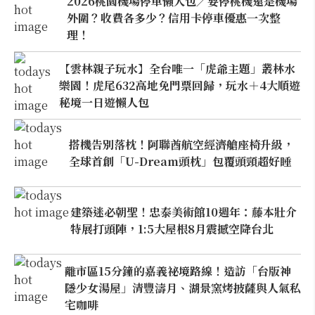
2026桃園機場停車懶人包／要停桃機還是機場
外圍？收費各多少？信用卡停車優惠一次整
理！
【雲林親子玩水】全台唯一「虎爺主題」叢林水
樂園！虎尾632高地免門票回歸，玩水＋4大順遊
秘境一日遊懶人包
搭機告別落枕！阿聯酋航空經濟艙座椅升級，
全球首創「U-Dream頭枕」包覆頭頸超好睡
建築迷必朝聖！忠泰美術館10週年：藤本壯介
特展打頭陣，1:5大屋根8月震撼空降台北
離市區15分鐘的嘉義祕境路線！造訪「台版神
隱少女湯屋」清豐濤月、湖景窯烤披薩與人氣私
宅咖啡