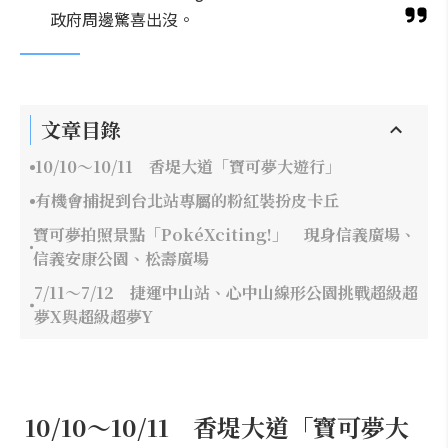
政府周邊驚喜出沒。
文章目錄
10/10～10/11 香堤大道「寶可夢大遊行」
有機會捕捉到台北站專屬的粉紅裝扮皮卡丘
寶可夢拍照景點「PokéXciting!」 現身信義廣場、
信義安康公園、松壽廣場
7/11～7/12 捷運中山站、心中山線形公園挑戰超級超
夢X與超級超夢Y
10/10～10/11 香堤大道「寶可夢大