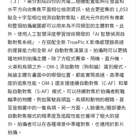
〔３〕。被分割成四份的光電二極體配置能夠在垂直和
水平方向收集焦平面相位檢測資訊，結合更密集的 1,053
點全十字型相位檢測自動對焦點，感光元件的所有像素
和整個拍攝範圍都可以用來為不同類型的主體對焦。此
外，使用人工智慧深度學習技術開發的「AI 智慧偵測自
動對焦系統」，在搭配全新 TruePic X 影像處理器高速
的運算能力和全新 AF 自動對焦演算法，拍攝時可以更精
確地辨別拍攝主體，除了方程式賽車、飛機、直升機、
火車和鳥類之外，OM-1 添加動物（狗和貓）識別模式，
無論主體在畫面中的哪個位置，都能實現高速、高準確
度的追焦性能。OM-1 還支援連續自動對焦（C-AF）和單
點自動對焦（S-AF）模式，可以持續對焦於拍攝者較難
瞄準的物體，例如駕駛員頭盔、鳥類和動物的眼睛，甚
至是樹叢中的一隻鳥類。另一方面，人臉優先/眼部優先
自動對焦模式的精準度及追蹤性能也獲得了極大的提
升，拍攝者可以在各種場景中準確對焦，也適用於影片
拍攝。