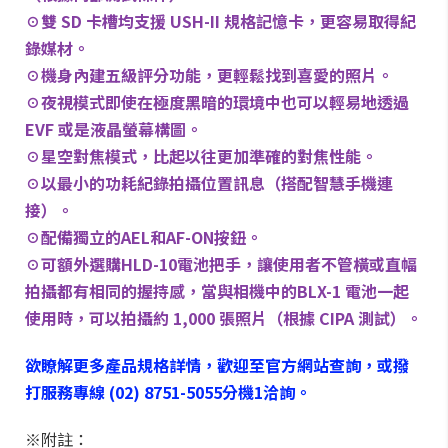
☉雙 SD 卡槽均支援 USH-II 規格記憶卡，更容易取得紀
錄媒材。
☉機身內建五級評分功能，更輕鬆找到喜愛的照片。
☉夜視模式即使在極度黑暗的環境中也可以輕易地透過
EVF 或是液晶螢幕構圖。
☉星空對焦模式，比起以往更加準確的對焦性能。
☉以最小的功耗紀錄拍攝位置訊息（搭配智慧手機連
接）。
☉配備獨立的AEL和AF-ON按鈕。
☉可額外選購HLD-10電池把手，讓使用者不管橫或直幅
拍攝都有相同的握持感，當與相機中的BLX-1 電池一起
使用時，可以拍攝約 1,000 張照片（根據 CIPA 測試）。
欲瞭解更多產品規格詳情，歡迎至官方網站查詢，或撥
打服務專線 (02) 8751-5055分機1洽詢。
※附註：