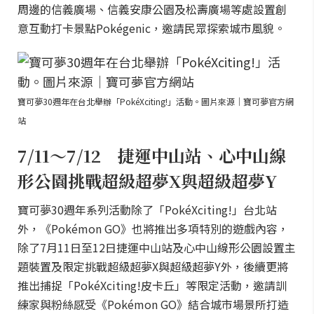
周邊的信義廣場、信義安康公園及松壽廣場等處設置創
意互動打卡景點Pokégenic，邀請民眾探索城市風貌。
寶可夢30週年在台北舉辦「PokéXciting!」活動。圖片來源｜寶可夢官方網
站
7/11～7/12 捷運中山站、心中山線
形公園挑戰超級超夢X與超級超夢Y
寶可夢30週年系列活動除了「PokéXciting!」台北站
外，《Pokémon GO》也將推出多項特別的遊戲內容，
除了7月11日至12日捷運中山站及心中山線形公園設置主
題裝置及限定挑戰超級超夢X與超級超夢Y外，後續更將
推出捕捉「PokéXciting!皮卡丘」等限定活動，邀請訓
練家與粉絲感受《Pokémon GO》結合城市場景所打造