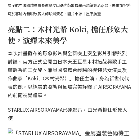
星宇航空張國煒董事長邀請空山基老師於機艙內親筆簽名落款，未來旅客將
可於客艙內親眼欣賞大師珍貴簽名。圖片來源｜星宇航空
亮點二：木村光希 Kōki, 擔任形象大
使，演繹未來美學
本次計畫發布的形象影片與全新機上安全影片引發熱烈
討論。官方正式公開由日本天王巨星木村拓哉與歌手工
藤靜香的二女兒、兼具國際舞台經驗的模特兒女演員及
作曲家「Kōki,（木村光希）」擔任主演，身為新世代代
表的她，以絕美的姿態與氣場完美詮釋了 AIRSORAYAMA
的前衛視覺體驗。
STARLUX AIRSORAYAMA形象影片，由光希擔任形象大
使