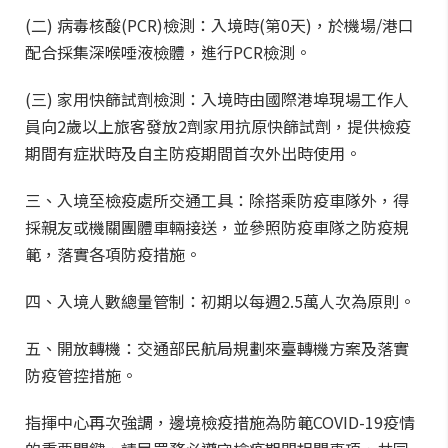
(二) 病毒核酸(PCR)檢測：入境時(第0天)，於機場/港口
配合採集深喉唾液檢體，進行PCR檢測。
(三) 家用快篩試劑檢測：入境時由國際港埠現場工作人
員向2歲以上旅客發放2劑家用抗原快篩試劑，提供檢疫
期間有症狀時及自主防疫期間首次外出時使用。
三、入境至檢疫處所交通工具：除搭乘防疫車隊外，得
採親友或機關團體車輛接送，並參照防疫車隊之防疫規
範，落實各項防疫措施。
四、入境人數總量管制：初期以每週2.5萬人次為原則。
五、開放轉機：交通部民航局規劃來臺轉機方案及落實
防疫管控措施。
指揮中心再次強調，邊境檢疫措施為防範COVID-19疫情