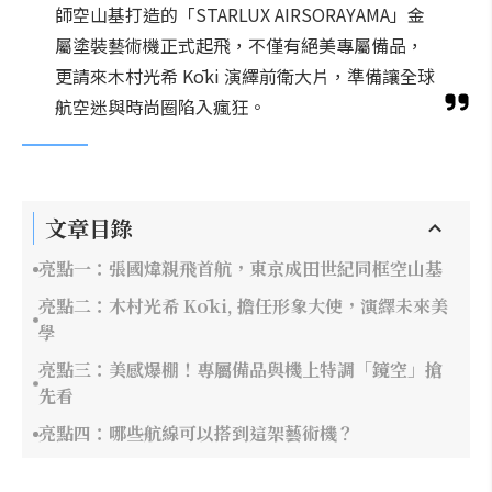
師空山基打造的「STARLUX AIRSORAYAMA」金
屬塗裝藝術機正式起飛，不僅有絕美專屬備品，
更請來木村光希 Kōki 演繹前衛大片，準備讓全球
航空迷與時尚圈陷入瘋狂。
文章目錄
亮點一：張國煒親飛首航，東京成田世紀同框空山基
亮點二：木村光希 Kōki, 擔任形象大使，演繹未來美
學
亮點三：美感爆棚！專屬備品與機上特調「鏡空」搶
先看
亮點四：哪些航線可以搭到這架藝術機？