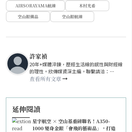
AIRSORAYAMA航線
木村光希
空山銀備品
空山銀航線
許家禎
20年+媒體淬鍊，歷經生活線的感性與財經線
的理性。欣傳媒資深主編。聯繫請洽：
nellyhsu@xinmedia.com
查看所有文章
延伸閱讀
星宇航空 × 空山基重磅聯名！A350-
1000 變身金銀「會飛的藝術品」，打造