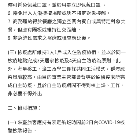
時可暫免佩戴口罩，並於用畢立即佩戴口罩 。
6. 避免出入人潮擁擠場所或與不特定對象接觸。
7. 商務履約得於餐廳之獨立空間內獨自或與特定對象共
餐，但應有隔板或維持社交距離。
8. 非急迫性需求之醫療或檢查應延後。
(三) 檢疫處所維持1人1戶或入住防疫旅宿，並以於同一
檢疫地點完成3天居家檢疫及4天自主防疫為原則。此
外，考量移工、漁工及學生係採共同生活模式，群聚感
染風險較高，由目的事業主管部會督導於原檢疫處所完
成自主防疫，且於自主防疫期間不得到校上課、工作，
非必要不得外出。
二、檢測措施：
(一) 來臺旅客應持有表定航班時間前2日內COVID-19核
酸檢驗報告。