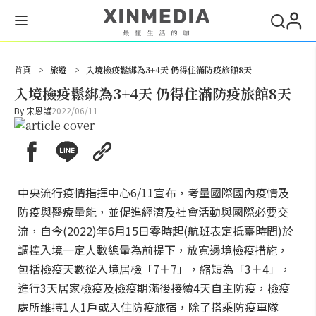
搜尋
首頁
>
旅遊
>
入境檢疫鬆綁為3+4天 仍得住滿防疫旅館8天
入境檢疫鬆綁為3+4天 仍得住滿防疫旅館8天
By
宋恩謹
2022/06/11
中央流行疫情指揮中心6/11宣布，考量國際國內疫情及
防疫與醫療量能，並促進經濟及社會活動與國際必要交
流，自今(2022)年6月15日零時起(航班表定抵臺時間)於
調控入境一定人數總量為前提下，放寬邊境檢疫措施，
包括檢疫天數從入境居檢「7＋7」，縮短為「3＋4」，
進行3天居家檢疫及檢疫期滿後接續4天自主防疫，檢疫
處所維持1人1戶或入住防疫旅宿，除了搭乘防疫車隊