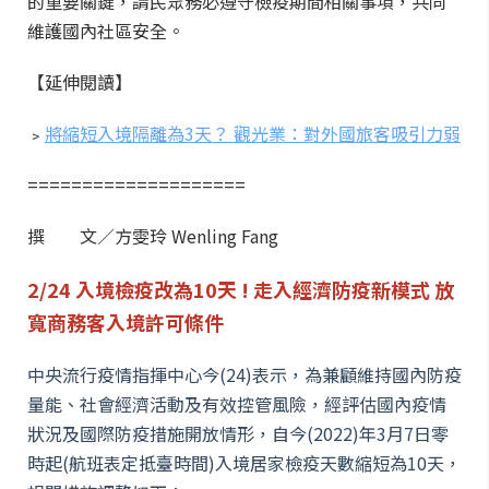
的重要關鍵，請民眾務必遵守檢疫期間相關事項，共同
維護國內社區安全。
【延伸閱讀】
﹥
將縮短入境隔離為3天？ 觀光業：對外國旅客吸引力弱
====================
撰 文／方雯玲 Wenling Fang
2/24 入境檢疫改為10天 ! 走入經濟防疫新模式 放
寬商務客入境許可條件
中央流行疫情指揮中心今(24)表示，為兼顧維持國內防疫
量能、社會經濟活動及有效控管風險，經評估國內疫情
狀況及國際防疫措施開放情形，自今(2022)年3月7日零
時起(航班表定抵臺時間)入境居家檢疫天數縮短為10天，