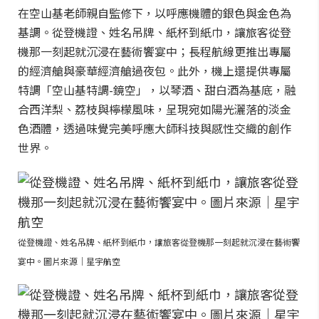
在空山基老師親自監修下，以呼應機體的銀色與金色為
基調。從登機證、姓名吊牌、紙杯到紙巾，讓旅客從登
機那一刻起就沉浸在藝術饗宴中；長程航線更推出專屬
的經濟艙與豪華經濟艙過夜包。此外，機上還提供專屬
特調「空山基特調-鏡空」，以琴酒、甜白酒為基底，融
合西洋梨、荔枝與檸檬風味，呈現宛如陽光灑落的淡金
色酒體，透過味覺完美呼應大師科技與感性交織的創作
世界。
從登機證、姓名吊牌、紙杯到紙巾，讓旅客從登機那一刻起就沉浸在藝術饗
宴中。圖片來源｜星宇航空