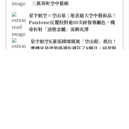
三萬英呎空中藝廊
星宇航空×空山基｜地表最大空中藝術品！
Pantone反覆校對逾10次研發專屬色，機
身折射「液態金屬」流動光澤
星宇航空K董張國煒親駕「空山銀」抵台！
實機光是塗裝與調色就花了8個月，同款限
量模型上架即秒殺
本日熱門
2026桃園機場停車懶人包／要停桃機還是機場
外圍？收費各多少？信用卡停車優惠一次整