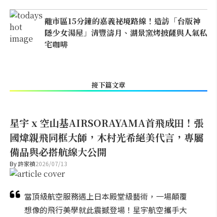
離市區15分鐘的嘉義祕境路線！造訪「台版神
隱少女湯屋」清豐濤月、湖景窯烤披薩與人氣私
宅咖啡
接下篇文章
星宇 x 空山基AIRSORAYAMA首飛成田！張
國煒親飛同框大師，木村光希絕美代言，專屬
備品與必搭航線大公開
By
許家禎
2026/07/13
當頂級航空服務遇上日本殿堂級藝術，一場顛覆
想像的飛行美學就此震撼登場！星宇航空攜手大