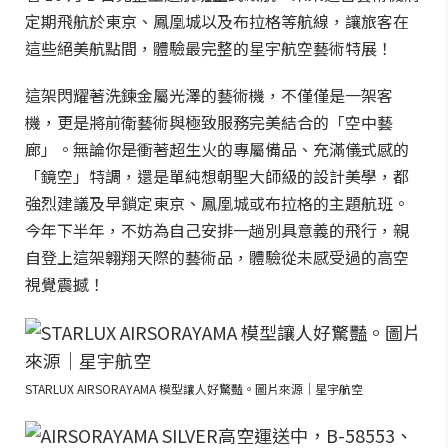
定期飛航於東京、鳳凰城以及布拉格等航線，讓旅客在
這些絕美航點間，體驗最完整的星宇航空藝術特展！
這架閃耀著洗鍊金屬光澤的藝術機，不僅僅是一架客
機，更是將前衛藝術與極致服務完美結合的「空中藝
廊」。無論你是衝著超生火的專屬備品、充滿儀式感的
「鏡空」特調，還是單純想朝聖大師級的設計美學，都
強烈建議及早鎖定東京、鳳凰城或布拉格的主題航班。
今年下半年，不妨為自己安排一趟別具意義的飛行，親
自登上這架翱翔天際的藝術品，體驗從未感受過的高空
視覺震撼！
STARLUX AIRSORAYAMA 模型讓人好驚豔。圖片來源｜星宇航空