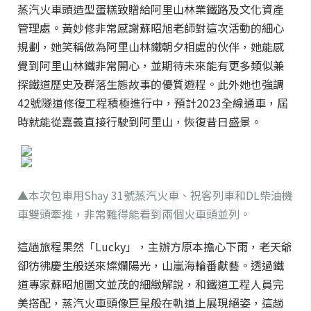
蒸汽火車頭造型蛋糕致贈給阿里山林業鐵路及文化資產
管理處。黃妙修非常感謝蘇昭旭老師對這次活動的細心
規劃，她笑稱做為阿里山林鐵朝夕相處的伙伴，她能感
覺到阿里山林鐵非常開心，並期待未來能有更多類似兼
探鐵道歷史及群落生態故事的優質遊程。此外她也強調
42號隧道修復工程積極進行中，預計2023全線通車，屆
時就能從嘉義直接行駛到阿里山，恢復昔日盛景。
▲本次包車用Shay 31號蒸汽火車、祝客列車和DL柴油機
車雙頭牽推，非常難得能看到兩個火車頭並列。
這趟旅程果然「Lucky」，主辦方原本擔心下雨，老天爺
卻彷彿慶生般送來燦爛陽光，山嵐海輪番獻藝。透過鐵
道專家蘇昭旭圖文並茂的細緻解說，和鐵道工程人員完
美搭配，蒸汽火車頭像巨星般在軌道上展現絕姿，這趟