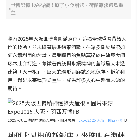
世博記憶未完待續！原子小金剛館、荷蘭館淡路島重
生
隨著2025年大阪世博會圓滿落幕，這場全球盛會帶給人
們的悸動，並未隨著展期結束消散。在眾多關於場館如
何永續利用的討論，最受矚目的焦點莫過於由建築大師
藤本壯介打造、象徵著傳統與永續精神的全球最大木造
建築「大屋根」。巨大的環形迴廊該原地保存、拆解利
用，還是以某種形式重生，成為許多人心中懸而未決的
期待。
2025大阪世博精神建築大屋根。圖片來源｜
Expo2025 大阪・関西万博
FB
神似大屋根的新飯店，坐擁明石海峽