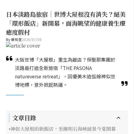
日本淡路島旅宿｜世博大屋根沒有消失？絕美
「環形飯店」新開幕，面海眺望的健康養生療
癒度假村
By
蘇祐萱
2026/07/08
大阪世博「大屋根」重生為飯店？保聖那集團於
淡路島打造全新旅宿「THE PASONA
natureverse retreat」，因優美木造弧線神似世
博地標，意外掀起熱議。
文章目錄
神似大屋根的新飯店，坐擁明石海峽絕景今夏開幕