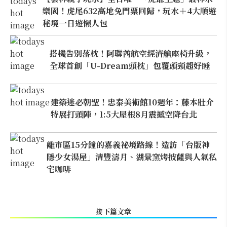
樂園！虎尾632高地免門票回歸，玩水＋4大順遊
秘境一日遊懶人包
搭機告別落枕！阿聯酋航空經濟艙座椅升級，
全球首創「U-Dream頭枕」包覆頭頸超好睡
建築迷必朝聖！忠泰美術館10週年：藤本壯介
特展打頭陣，1:5大屋根8月震撼空降台北
離市區15分鐘的嘉義祕境路線！造訪「台版神
隱少女湯屋」清豐濤月、湖景窯烤披薩與人氣私
宅咖啡
接下篇文章