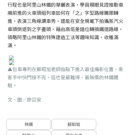
行程也是阿里山林鐵的華麗表演，學員親眼見證推動車
廂前進的火車頭組列車如何在「之」字型路線騰挪轉
進，表演三角線調車秀，還能在安全規範下拍攝蒸汽火
車頭倒退到之字盡頭，藉由高低差錯位轉換鐵道路線，
領略阿里山林鐵的特殊建造工法等趣味知識，收穫滿
滿。
▲包車專列在蘇昭旭老師指點下進入最佳攝影位置，乘
客手中快門按不完，這也是最難得、最無價的林鐵體
驗。
文、圖／廖苡安
林鐵
蘇昭旭