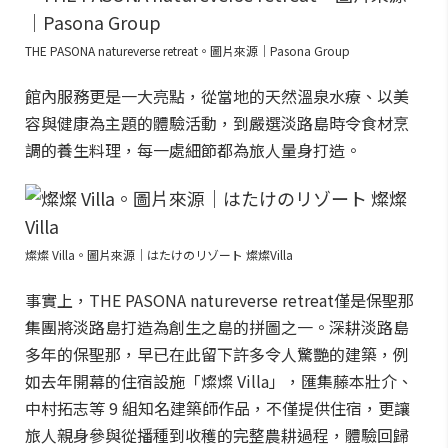
THE PASONA natureverse retreat。圖片來源｜Pasona Group
館內服務更是一大亮點，從當地的天然溫泉水療、以美
容與健康為主題的體驗活動，到嚴選淡路島時令食材烹
調的養生料理，每一處細節都為旅人量身打造。
燦燦 Villa。圖片來源｜はたけのリゾート 燦燦Villa
事實上，THE PASONA natureverse retreat僅是保聖那
集團將淡路島打造為創生之島的拼圖之一。深耕淡路島
多年的保聖那，早已在此留下許多令人驚艷的建築，例
如去年開幕的住宿設施「燦燦 Villa」，匯集藤本壯介、
中村拓志等 9 組知名建築師作品，不僅提供住宿，更讓
旅人親身參與從播種到收穫的完整農耕過程，體驗回歸