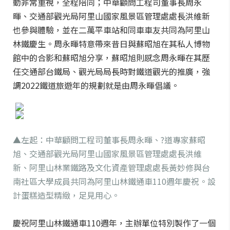
動非常重視，全程陪同；中華顧問工程司董事長周永
暉、交通部觀光局阿里山國家風景區管理處處長洪維新
也參與體驗，並在二萬平車站和同車車友共同為阿里山
林鐵慶生。周永暉特意帶來昔日與蘇昭旭在其私人博物
館中的合影和蘇昭旭分享，蘇昭旭則感念周永暉在其歷
任交通部台鐵局、觀光局局長時對鐵道觀光的推廣，強
調2022鐵道旅遊年的規劃就是由周永暉倡議。
▲左起：中華顧問工程司董事長周永暉、?道專家蘇昭
旭、交通部觀光局阿里山國家風景區管理處處長洪維
新、阿里山林業鐵路及文化資產管理處處長黃妙修與台
南社區大學成員共同為阿里山林鐵通車110週年慶祝。設
計蛋糕造型精緻，足見用心。
慶祝阿里山林鐵通車110週年，主辦單位特別製作了一個