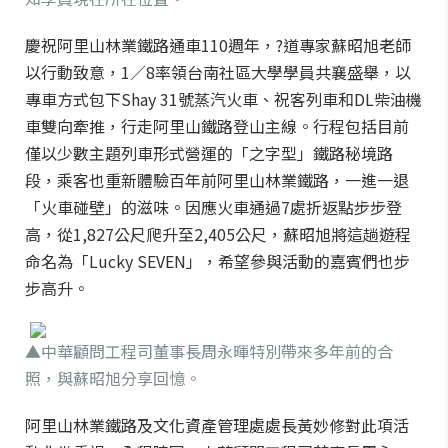
慶祝阿里山林業鐵路通車110週年，?道專家蘇昭旭老師
以行動致意，1／8率領台南社區大學學員共襄盛舉，以
專車方式包下Shay 31號蒸汽火車、祝客列車和DL柴油機
車雙向牽推，行走阿里山鐵路登山主線。行程包括目前
僅以少數主題列車形式營運的「之字型」鐵路秘境路
段，乘客也重新體驗百年前阿里山林業鐵路，一進一退
「火車碰壁」的滋味。因應火車通過7處折返點步步登
高，從1,827公尺爬升至2,405公尺，蘇昭旭將這趟遊程
命名為「Lucky SEVEN」，希望參與活動的嘉賓們也步
步高升。
▲中華顧問工程司董事長周永暉特別帶來多年前的合
照，與蘇昭旭分享回憶。
阿里山林業鐵路及文化資產管理處處長黃妙修對此項活