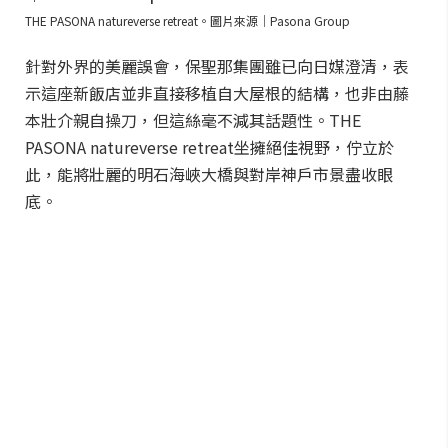
THE PASONA natureverse retreat。圖片來源｜Pasona Group
針對外界的美麗誤會，保聖那集團雖已向日媒澄清，表
示這座新飯店並非直接移植自大屋根的結構，也非由藤
本壯介親自操刀，但這絲毫不減其話題性。THE
PASONA natureverse retreat坐擁絕佳視野，佇立於
此，能將壯麗的明石海峽大橋與對岸神戶市景盡收眼
底。