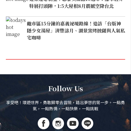
特展打頭陣，1:5大屋根8月震撼空降台北
離市區15分鐘的嘉義祕境路線！造訪「台版神
隱少女湯屋」清豐濤月、湖景窯烤披薩與人氣私
宅咖啡
Follow Us
享受吧！環遊世界，勇敢歸零去冒險，踏出夢想的第一步。一點勇
氣，一點熱情，一點快樂，一點挑戰