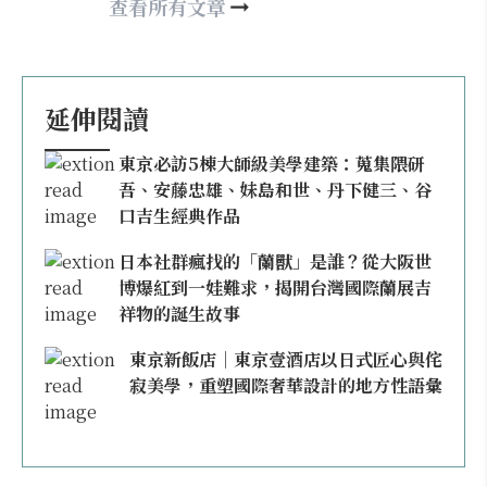
may860527@gmail.com
查看所有文章
延伸閱讀
東京必訪5棟大師級美學建築：蒐集隈研
吾、安藤忠雄、妹島和世、丹下健三、谷
口吉生經典作品
日本社群瘋找的「蘭獸」是誰？從大阪世
博爆紅到一娃難求，揭開台灣國際蘭展吉
祥物的誕生故事
東京新飯店｜東京壹酒店以日式匠心與侘
寂美學，重塑國際奢華設計的地方性語彙