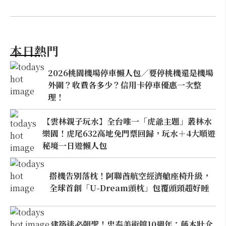
本日熱門
2026桃園機場停車懶人包／要停桃機還是機場
外圍？收費各多少？信用卡停車優惠一次整
理！
【雲林親子玩水】全台唯一「虎爺主題」叢林水
樂園！虎尾632高地免門票回歸，玩水＋4大順遊
秘境一日遊懶人包
搭機告別落枕！阿聯酋航空經濟艙座椅升級，
全球首創「U-Dream頭枕」包覆頭頸超好睡
建築迷必朝聖！忠泰美術館10週年：藤本壯介