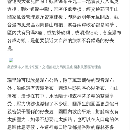
營運與大家見面囉！觀音瀑布在九二一地震及八八風災
過後，聯外道路中斷，景區多處受損，經交通部阿里山
國家風景管理處斥資重建後，即將於明年元旦開放。觀
音瀑布風景區四周群山環抱、溪谷兩岸峽谷都是峭壁，
區內共有飛瀑8座，或氣勢磅礡，或涓涓細流，各座瀑布
各成奇觀，是想要親近大自然的旅客不容錯過的好去
處。
觀音瀑布／圖片來源：交通部觀光局阿里山國家風景區管理處
瑞里線可以說是瀑布公路，除了萬眾期待的觀音瀑布
外，沿線還有雲潭瀑布，圓潭生態園區心湖瀑布、向山
瀑布，漫步在其中，水陰離子和森林芬多精的雙重享
受，壓力彷彿也減輕了不少呢。圓潭生態園區更是假日
親密親子關係的好去處，園區內坡度平緩，對腿腳沒有
太多壓力，如果不想要走太多路，也可以在入口處的休
息區休息等候，在這裡每口呼吸都是香甜的森林芬多