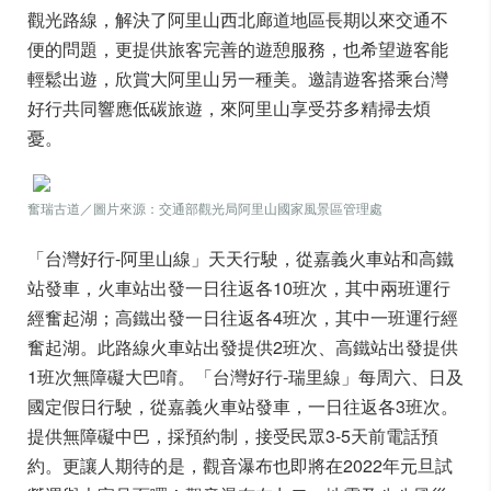
觀光路線，解決了阿里山西北廊道地區長期以來交通不
便的問題，更提供旅客完善的遊憩服務，也希望遊客能
輕鬆出遊，欣賞大阿里山另一種美。邀請遊客搭乘台灣
好行共同響應低碳旅遊，來阿里山享受芬多精掃去煩
憂。
奮瑞古道／圖片來源：交通部觀光局阿里山國家風景區管理處
「台灣好行-阿里山線」天天行駛，從嘉義火車站和高鐵
站發車，火車站出發一日往返各10班次，其中兩班運行
經奮起湖；高鐵出發一日往返各4班次，其中一班運行經
奮起湖。此路線火車站出發提供2班次、高鐵站出發提供
1班次無障礙大巴唷。「台灣好行-瑞里線」每周六、日及
國定假日行駛，從嘉義火車站發車，一日往返各3班次。
提供無障礙中巴，採預約制，接受民眾3-5天前電話預
約。更讓人期待的是，觀音瀑布也即將在2022年元旦試