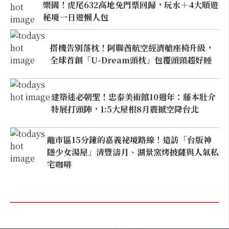
樂園！虎尾632高地免門票回歸，玩水＋4大順遊
秘境一日遊懶人包
搭機告別落枕！阿聯酋航空經濟艙座椅升級，
全球首創「U-Dream頭枕」包覆頭頸超好睡
建築迷必朝聖！忠泰美術館10週年：藤本壯介
特展打頭陣，1:5大屋根8月震撼空降台北
離市區15分鐘的嘉義祕境路線！造訪「台版神
隱少女湯屋」清豐濤月、湖景窯烤披薩與人氣私
宅咖啡