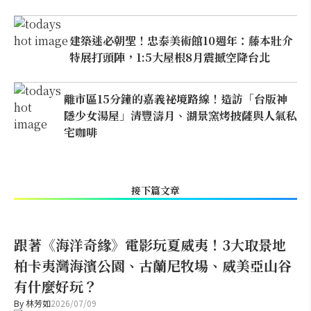
建築迷必朝聖！忠泰美術館10週年：藤本壯介
特展打頭陣，1:5大屋根8月震撼空降台北
離市區15分鐘的嘉義祕境路線！造訪「台版神
隱少女湯屋」清豐濤月、湖景窯烤披薩與人氣私
宅咖啡
接下篇文章
跟著《海洋奇緣》電影玩夏威夷！3大取景地
柏卡夷灣海濱公園、古蘭尼牧場、威美亞山谷
有什麼好玩？
By
林芳如
2026/07/09