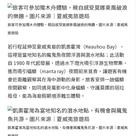
旅客可參加獨木舟體驗，親自感受莫娜乘風破浪的樂趣。圖片來源｜夏威夷
旅遊局
若行程延伸至夏威夷島的凱奧霍灣（Keauhou Bay），
這裡是當地知名的魔鬼魚夜間浮潛與潛水地點；此活動
自 1980 年代起發展，透過水下燈光吸引浮游生物聚集，
進而吸引蝠鱝（manta ray）夜間前來覓食，讓遊客有機
會近距離觀察其在海中游動的身影。旅客安排一趟蝠鱝
夜間觀察，如同遇見電影中化身蝠鱝、守護莫娜的塔拉
祖母，能為海島假期增添難忘體驗。
凱奧霍灣為當地知名的潛水地點，有機會與魔鬼魚共游。圖片來源｜夏威夷
旅遊局