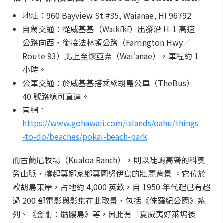
地址：960 Bayview St #85, Waianae, HI 96792
自駕交通：從威基基（Waikīkī）出發沿 H-1 高速
公路向西，銜接法林頓公路（Farrington Hwy／
Route 93）北上至懷亞奈（Waiʻanae），車程約 1
小時。
公車交通：於威基基搭乘歐胡島公車（TheBus）
40 號路線可直達。
官網：
https://www.gohawaii.com/islands/oahu/things
-to-do/beaches/pokai-beach-park
而古蘭尼牧場（Kualoa Ranch），則以陡峭高聳的科奧
勞山脈，撐起莫娜家鄉莫圖努伊島的壯麗背景 。它位於
歐胡島東岸，占地約 4,000 英畝，自 1950 年代起已有超
過 200 部電影與影集在此取景，包括《侏羅紀公園》系
列、《金剛：骷髏島》等，因此有「夏威夷好萊塢後