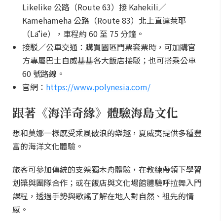
Likelike 公路（Route 63）接 Kahekili／
Kamehameha 公路（Route 83）北上直達萊耶
（Lāʻie），車程約 60 至 75 分鐘。
接駁／公車交通：購買園區門票套票時，可加購官
方專屬巴士自威基基各大飯店接駁；也可搭乘公車
60 號路線。
官網：
https://www.polynesia.com/
跟著《海洋奇緣》體驗海島文化
想和莫娜一樣感受乘風破浪的樂趣，夏威夷提供多種豐
富的海洋文化體驗。
旅客可參加傳統的支架獨木舟體驗，在教練帶領下學習
划槳與團隊合作；或在飯店與文化場館體驗呼拉舞入門
課程，透過手勢與歌謠了解在地人對自然、祖先的情
感。