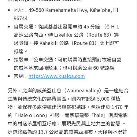
地址：49-560 Kamehameha Hwy, Kāneʻohe, HI
96744
自駕交通：從威基基出發開車約 45 分鐘。沿 H-1
高速公路向西，轉 Likelike 公路（Route 63）穿
過隧道，接 Kahekili 公路（Route 83）北上即可
抵達。
接駁車／公車交通：可於購票時直接預訂牧場自營
的威基基來回接駁車；也可搭乘公車 60 號路線
官網：
https://www.kualoa.com
另外，北岸的威美亞山谷（Waimea Valley）是一座結合
生態與傳統文化的熱帶園區，園內有超過 5,000 種植
物，並保存多處傳統建築與祭祀遺跡，包括建於 1470 年
的「Hale o Lono」神殿，而茅草建築「hale」則與電影
中的村落茅屋相互呼應，展現先民與土地共生的智慧 。
步道終點為約 13.7 公尺高的威美亞瀑布，天候與水況許