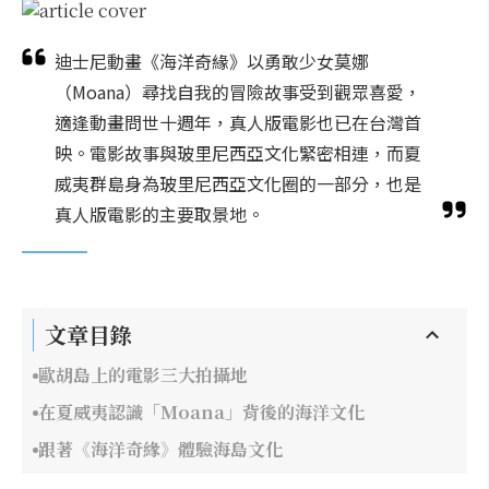
迪士尼動畫《海洋奇緣》以勇敢少女莫娜
（Moana）尋找自我的冒險故事受到觀眾喜愛，
適逢動畫問世十週年，真人版電影也已在台灣首
映。電影故事與玻里尼西亞文化緊密相連，而夏
威夷群島身為玻里尼西亞文化圈的一部分，也是
真人版電影的主要取景地。
文章目錄
歐胡島上的電影三大拍攝地
在夏威夷認識「Moana」背後的海洋文化
跟著《海洋奇緣》體驗海島文化