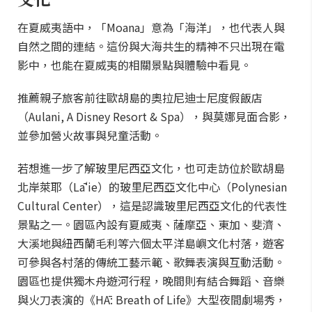
在夏威夷語中，「Moana」意為「海洋」，也代表人與
自然之間的連結。這份與大海共生的精神不只出現在電
影中，也能在夏威夷的相關景點與體驗中看見。
推薦親子旅客前往歐胡島的奧拉尼迪士尼度假飯店
（Aulani, A Disney Resort & Spa），與莫娜見面合影，
並參加營火故事與兒童活動。
若想進一步了解玻里尼西亞文化，也可走訪位於歐胡島
北岸萊耶（Lāʻie）的玻里尼西亞文化中心（Polynesian
Cultural Center），這是認識玻里尼西亞文化的代表性
景點之一。園區內設有夏威夷、薩摩亞、東加、斐濟、
大溪地與紐西蘭毛利等六個太平洋島嶼文化村落，遊客
可參與各村落的傳統工藝示範、歌舞表演與互動活動。
園區也提供獨木舟遊河行程，晚間則有結合舞蹈、音樂
與火刀表演的《HĀ: Breath of Life》大型夜間劇場秀，