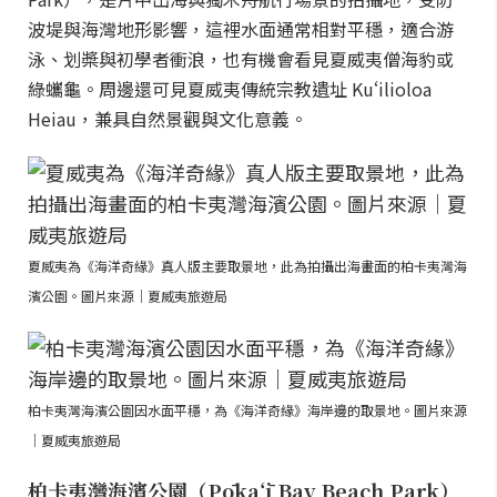
波堤與海灣地形影響，這裡水面通常相對平穩，適合游
泳、划槳與初學者衝浪，也有機會看見夏威夷僧海豹或
綠蠵龜。周邊還可見夏威夷傳統宗教遺址 Kuʻilioloa
Heiau，兼具自然景觀與文化意義。
夏威夷為《海洋奇緣》真人版主要取景地，此為拍攝出海畫面的柏卡夷灣海
濱公園。圖片來源｜夏威夷旅遊局
柏卡夷灣海濱公園因水面平穩，為《海洋奇緣》海岸邊的取景地。圖片來源
｜夏威夷旅遊局
柏卡夷灣海濱公園（Pōkaʻī Bay Beach Park）