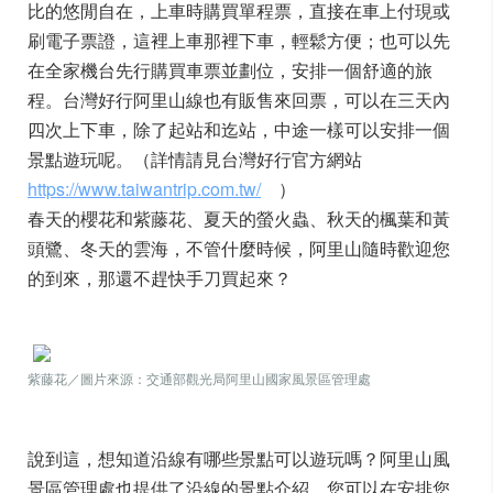
比的悠閒自在，上車時購買單程票，直接在車上付現或
刷電子票證，這裡上車那裡下車，輕鬆方便；也可以先
在全家機台先行購買車票並劃位，安排一個舒適的旅
程。台灣好行阿里山線也有販售來回票，可以在三天內
四次上下車，除了起站和迄站，中途一樣可以安排一個
景點遊玩呢。（詳情請見台灣好行官方網站
https://www.taiwantrip.com.tw/
）
春天的櫻花和紫藤花、夏天的螢火蟲、秋天的楓葉和黃
頭鷺、冬天的雲海，不管什麼時候，阿里山隨時歡迎您
的到來，那還不趕快手刀買起來？
紫藤花／圖片來源：交通部觀光局阿里山國家風景區管理處
說到這，想知道沿線有哪些景點可以遊玩嗎？阿里山風
景區管理處也提供了沿線的景點介紹，您可以在安排您