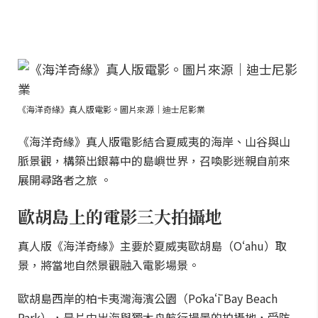
《海洋奇緣》真人版電影。圖片來源｜迪士尼影業
《海洋奇緣》真人版電影結合夏威夷的海岸、山谷與山
脈景觀，構築出銀幕中的島嶼世界，召喚影迷親自前來
展開尋路者之旅 。
歐胡島上的電影三大拍攝地
真人版《海洋奇緣》主要於夏威夷歐胡島（Oʻahu）取
景，將當地自然景觀融入電影場景。
歐胡島西岸的柏卡夷灣海濱公園（Pōkaʻī Bay Beach
Park），是片中出海與獨木舟航行場景的拍攝地，受防