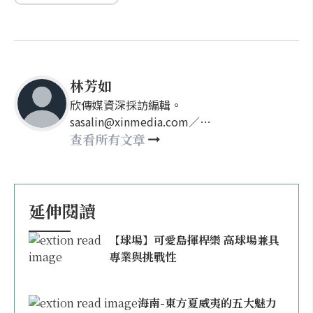
林芳如
欣傳媒資深採訪編輯。
sasalin@xinmedia.com／
happy21917@gmail.com
查看所有文章
延伸閱讀
【球場】可愛島揮桿樂 高球場兼具
專業與挑戰性
海南-東方夏威夷的五大魅力