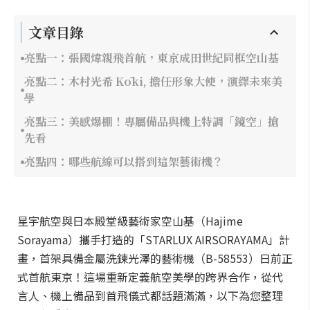
文章目錄
亮點一：張國煒親飛首航，東京成田世紀同框空山基
亮點二：木村光希 Kōki, 擔任形象大使，演繹未來美
學
亮點三：美感爆棚！專屬備品與機上特調「鏡空」搶
先看
亮點四：哪些航線可以搭到這架藝術機？
星宇航空與日本殿堂級藝術家空山基（Hajime
Sorayama）攜手打造的「STARLUX AIRSORAYAMA」計
畫，首架具備金屬洗鍊光澤的藝術機（B-58553）日前正
式首航東京！這場重新定義航空美學的跨界合作，從代
言人、機上備品到首飛儀式都話題滿滿，以下為您整理