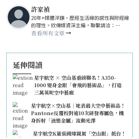
許家禎
20年+媒體淬鍊，歷經生活線的感性與財經線
的理性。欣傳媒資深主編。聯繫請洽：
nellyhsu@xinmedia.com
查看所有文章
延伸閱讀
星宇航空 × 空山基重磅聯名！A350-
1000 變身金銀「會飛的藝術品」，打造
三萬英呎空中藝廊
星宇航空×空山基｜地表最大空中藝術品！
Pantone反覆校對逾10次研發專屬色，機
身折射「液態金屬」流動光澤
星宇航空K董張國煒親駕「空山銀」抵台！