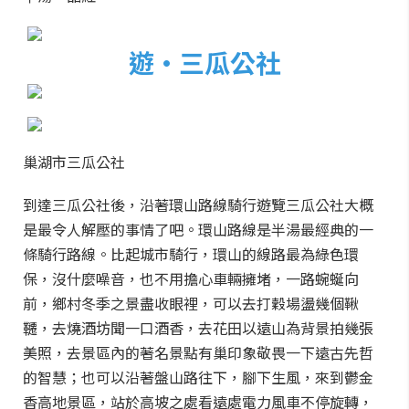
遊·三瓜公社
巢湖市三瓜公社
到達三瓜公社後，沿著環山路線騎行遊覽三瓜公社大概
是最令人解壓的事情了吧。環山路線是半湯最經典的一
條騎行路線。比起城市騎行，環山的線路最為綠色環
保，沒什麼噪音，也不用擔心車輛擁堵，一路蜿蜒向
前，鄉村冬季之景盡收眼裡，可以去打穀場盪幾個鞦
韆，去燒酒坊聞一口酒香，去花田以遠山為背景拍幾張
美照，去景區內的著名景點有巢印象敬畏一下遠古先哲
的智慧；也可以沿著盤山路往下，腳下生風，來到鬱金
香高地景區，站於高坡之處看遠處電力風車不停旋轉，