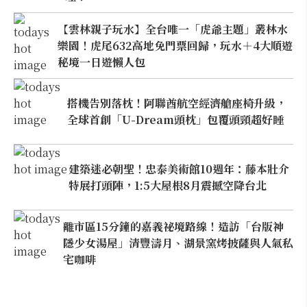
【雲林親子玩水】全台唯一「虎爺主題」叢林水
樂園！虎尾632高地免門票回歸，玩水＋4大順遊
秘境一日遊懶人包
搭機告別落枕！阿聯酋航空經濟艙座椅升級，
全球首創「U-Dream頭枕」包覆頭頸超好睡
建築迷必朝聖！忠泰美術館10週年：藤本壯介
特展打頭陣，1:5大屋根8月震撼空降台北
離市區15分鐘的嘉義祕境路線！造訪「台版神
隱少女湯屋」清豐濤月、湖景窯烤披薩與人氣私
宅咖啡