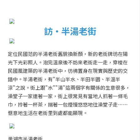
訪·半湯老街
定位民國范的半湯老街舊貌換新顏，新的老街牌坊在陽
光下光彩照人。泡完溫泉後不妨來老街走一走，穿梭在
民國風建築的半湯老街中，彷彿置身在現實與歷史的交
錯中。半湯老街，有"半山半水、半田半園、半溫半
涼"之說。街上跟"水""湯"這兩個字有關係的生意很多，
澡堂子一家連著一家，街上很常見有當地人抓著一條毛
巾，拎著一杯茶，揣著一包煙慢悠悠地往澡堂子走……
愜意地生活在老街里到處都能顯現。
巢湖市半湯老街