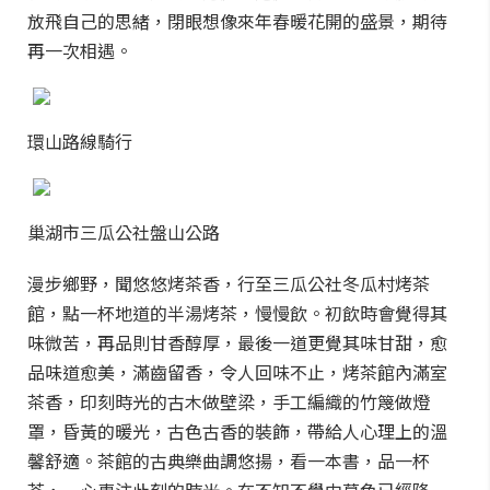
放飛自己的思緒，閉眼想像來年春暖花開的盛景，期待
再一次相遇。
環山路線騎行
巢湖市三瓜公社盤山公路
漫步鄉野，聞悠悠烤茶香，行至三瓜公社冬瓜村烤茶
館，點一杯地道的半湯烤茶，慢慢飲。初飲時會覺得其
味微苦，再品則甘香醇厚，最後一道更覺其味甘甜，愈
品味道愈美，滿齒留香，令人回味不止，烤茶館內滿室
茶香，印刻時光的古木做壁梁，手工編織的竹篾做燈
罩，昏黃的暖光，古色古香的裝飾，帶給人心理上的溫
馨舒適。茶館的古典樂曲調悠揚，看一本書，品一杯