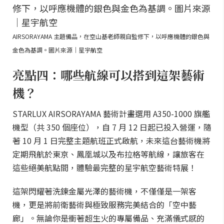
AIRSORAYAMA 主題備品，在空山基老師親自監修下，以呼應機體的銀色與
金色為基調。圖片來源｜星宇航空
亮點四：哪些航線可以搭到這架藝術
機？
STARLUX AIRSORAYAMA 藝術計畫選用 A350-1000 旗艦
機型（共 350 個座位），自 7 月 12 日起已投入營運，隨
著 10 月 1 日完整主題航班正式啟航，未來這台藝術機將
定期飛航於東京、鳳凰城以及布拉格等航線，讓旅客在
這些絕美航點間，體驗最完整的星宇航空藝術特展！
這架閃耀著洗鍊金屬光澤的藝術機，不僅僅是一架客
機，更是將前衛藝術與極致服務完美結合的「空中藝
廊」。無論你是衝著超生火的專屬備品、充滿儀式感的