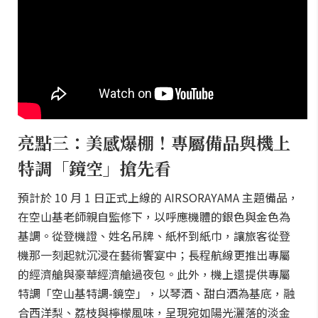
亮點三：美感爆棚！專屬備品與機上
特調「鏡空」搶先看
預計於 10 月 1 日正式上線的 AIRSORAYAMA 主題備品，
在空山基老師親自監修下，以呼應機體的銀色與金色為
基調。從登機證、姓名吊牌、紙杯到紙巾，讓旅客從登
機那一刻起就沉浸在藝術饗宴中；長程航線更推出專屬
的經濟艙與豪華經濟艙過夜包。此外，機上還提供專屬
特調「空山基特調-鏡空」，以琴酒、甜白酒為基底，融
合西洋梨、荔枝與檸檬風味，呈現宛如陽光灑落的淡金