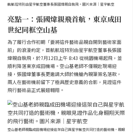
航航班特別由星宇航空董事長張國煒親自執飛。圖片來源｜星宇航空
亮點一：張國煒親飛首航，東京成田
世紀同框空山基
為了履行合作初期「要將這件藝術品親自開到藝術家面
前」的浪漫約定，首航航班特別由星宇航空董事長張國
煒親自執飛，於7月12日上午 8:43 從桃園機場起飛，並
順利降落東京成田機場。空山基老師不僅親赴現場迎
接，張國煒董事長更邀請大師於機艙內親筆簽名落款，
兩人在藝術機前留下了極具歷史意義的合影，見證這件
飛行藝術品正式展翅翱翔。
空山基老師親臨成田機場迎接這架自己與星宇航空共同打造的藝術機，親眼