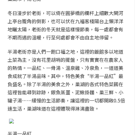
冬日漫步於老街，可以倚在圓夢橋的欄杆上細數大閘河
上亭台簷角的倒影，也可以伏在九福客棧陽台上懶洋洋
地曬太陽，老街的冬天就是這樣慢節奏，每一處都會有
不期而遇的溫暖，行至何處都會不由自主地停留。
半湯老街亦是人們一飽口福之地，這裡的飯館多以地道
土菜為主，沒有花里胡哨的擺盤，只有實實在在農家人
的熱情。一品紅、一骨湯、溫泉雞、冷泉魚，一道道美
食成就了半湯品味。其中，特色美食“半湯一品紅”最
負盛名。除了半湯的美食之外，巢湖的各式特色菜餚在
這裡皆能尋到踪跡，銀魚蒸蛋、泥鰍掛麵、巢三鮮、小
罐子湯……緩慢的生活節奏，讓這裡的一切都開啟0.5倍
速生活，巢湖味道在這裡體現得淋漓盡致。
半湯一品紅