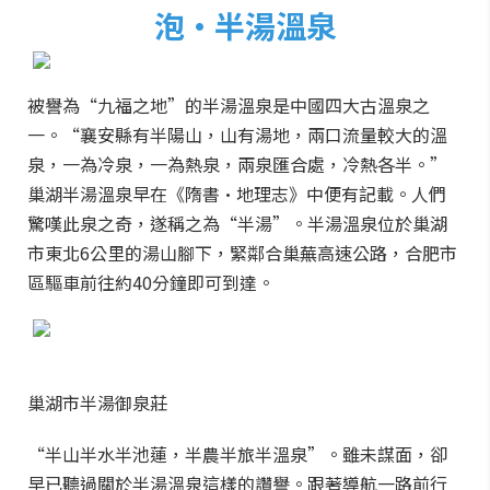
泡·半湯溫泉
被譽為“九福之地”的半湯溫泉是中國四大古溫泉之
一。“襄安縣有半陽山，山有湯地，兩口流量較大的溫
泉，一為冷泉，一為熱泉，兩泉匯合處，冷熱各半。”
巢湖半湯溫泉早在《隋書·地理志》中便有記載。人們
驚嘆此泉之奇，遂稱之為“半湯”。半湯溫泉位於巢湖
市東北6公里的湯山腳下，緊鄰合巢蕪高速公路，合肥市
區驅車前往約40分鐘即可到達。
巢湖市半湯御泉莊
“半山半水半池蓮，半農半旅半溫泉”。雖未謀面，卻
早已聽過關於半湯溫泉這樣的讚譽。跟著導航一路前行