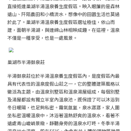
直接抵達巢湖半湯溫泉養生度假區。映入眼簾的是森林
遠山、阡陌農田和小橋流水，想像中的田園生活也莫過
於此了。巢湖半湯溫泉養生度假區選址極佳，依山而
建，面朝半湯湖，與連綿山林相映成趣。在這裡，溫泉
不僅是一種享受，也是一處風景。
巢湖市半湯御泉莊
半湯御泉莊位於半湯溫泉養生度假區內，是度假區內最
具有代表性的溫泉度假山莊之一，它的整體建築風格以
徽派為主題，由溫泉別墅區和溫泉湯屋組成，每個別墅
及湯屋都設有獨立半室內溫泉池，既保證了可以沐浴到
冬日暖陽，也足夠私密。霧氣氤氳，泉水潺潺，家人圍
坐私密溫暖溫泉中，沐浴著溫熱舒爽的溫泉水，看著不
遠處青山峻峭景緻，靜聽身旁的溫泉水叮咚。冬季半湯