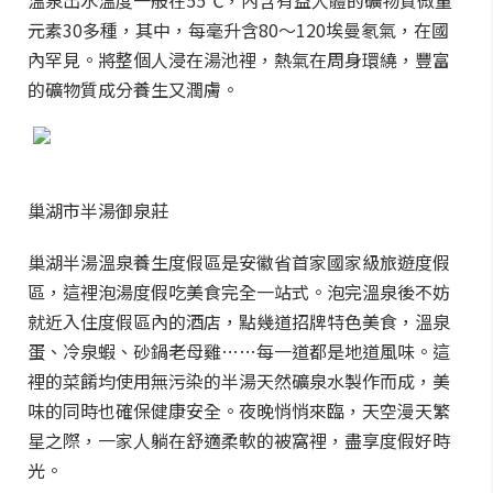
溫泉出水溫度一般在55℃，內含有益人體的礦物質微量
元素30多種，其中，每毫升含80～120埃曼氡氣，在國
內罕見。將整個人浸在湯池裡，熱氣在周身環繞，豐富
的礦物質成分養生又潤膚。
巢湖市半湯御泉莊
巢湖半湯溫泉養生度假區是安徽省首家國家級旅遊度假
區，這裡泡湯度假吃美食完全一站式。泡完溫泉後不妨
就近入住度假區內的酒店，點幾道招牌特色美食，溫泉
蛋、冷泉蝦、砂鍋老母雞……每一道都是地道風味。這
裡的菜餚均使用無污染的半湯天然礦泉水製作而成，美
味的同時也確保健康安全。夜晚悄悄來臨，天空漫天繁
星之際，一家人躺在舒適柔軟的被窩裡，盡享度假好時
光。