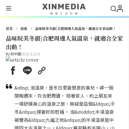
搜尋
首頁
>
旅遊
>
品味皖美冬韻|合肥周邊人氣溫泉，就適合全家出動！
品味皖美冬韻|合肥周邊人氣溫泉，就適合全家
出動！
By
欣中國
2021/12/18
&nbsp; 泡溫泉，是冬日里最愜意的事兒。尋一個
閒暇週末，在合肥周邊， 陪著家人、約上朋友來
一場舒緩身心的溫泉之旅，無疑是這個&ldquo;冷
冬&rdquo;裡最好的慰藉。 泡&middot;半湯溫泉
被譽為&ldquo;九福之地&rdquo;的半湯溫泉是中
國四大古溫泉之一。&ldquo;襄安縣有半陽山，山