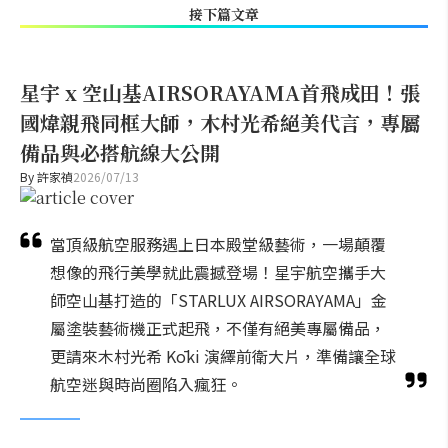
接下篇文章
星宇 x 空山基AIRSORAYAMA首飛成田！張
國煒親飛同框大師，木村光希絕美代言，專屬
備品與必搭航線大公開
By
許家禎
2026/07/13
當頂級航空服務遇上日本殿堂級藝術，一場顛覆
想像的飛行美學就此震撼登場！星宇航空攜手大
師空山基打造的「STARLUX AIRSORAYAMA」金
屬塗裝藝術機正式起飛，不僅有絕美專屬備品，
更請來木村光希 Kōki 演繹前衛大片，準備讓全球
航空迷與時尚圈陷入瘋狂。