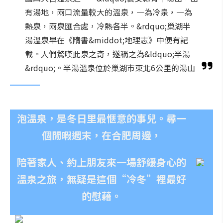
有湯地，兩口流量較大的溫泉，一為冷泉，一為
熱泉，兩泉匯合處，冷熱各半。&rdquo;巢湖半
湯溫泉早在《隋書&middot;地理志》中便有記
載。人們驚嘆此泉之奇，遂稱之為&ldquo;半湯
&rdquo;。半湯溫泉位於巢湖市東北6公里的湯山
泡溫泉，是冬日里最愜意的事兒。尋一
個閒暇週末，在合肥周邊，
陪著家人、約上朋友來一場舒緩身心的
溫泉之旅，無疑是這個“冷冬”裡最好
的慰藉。