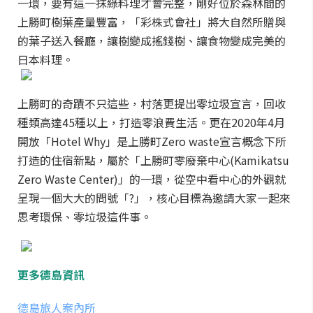
一環，要有這一抹綠料理才會完整，剛好位於森林間的
上勝町樹葉產量豐富，「彩株式會社」將大自然所贈與
的葉子送入餐廳，讓樹變成搖錢樹、讓食物變成完美的
日本料理。
上勝町的奇蹟不只這些，村落更提出零垃圾宣言，回收
種類高達45種以上，打造零浪費生活。更在2020年4月
開放「Hotel Why」是上勝町Zero waste宣言概念下所
打造的住宿新點，屬於「上勝町零廢棄中心(Kamikatsu
Zero Waste Center)」的一環，從空中看中心的外觀就
呈現一個大大的問號「?」，核心目標為邀請大家一起來
思考環保、零垃圾這件事。
更多德島資訊
德島旅人案內所