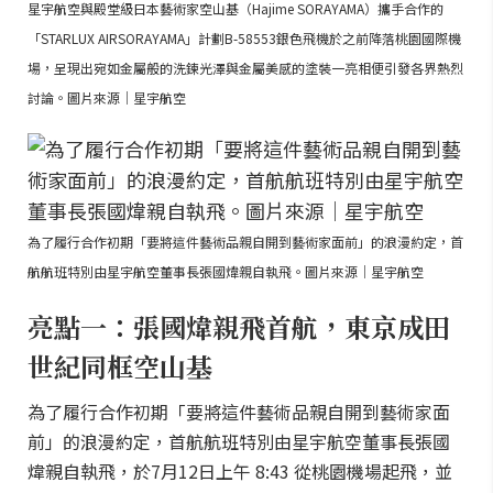
星宇航空與殿堂級日本藝術家空山基（Hajime SORAYAMA）攜手合作的
「STARLUX AIRSORAYAMA」計劃B-58553銀色飛機於之前降落桃園國際機
場，呈現出宛如金屬般的洗鍊光澤與金屬美感的塗裝一亮相便引發各界熱烈
討論。圖片來源｜星宇航空
為了履行合作初期「要將這件藝術品親自開到藝術家面前」的浪漫約定，首
航航班特別由星宇航空董事長張國煒親自執飛。圖片來源｜星宇航空
亮點一：張國煒親飛首航，東京成田
世紀同框空山基
為了履行合作初期「要將這件藝術品親自開到藝術家面
前」的浪漫約定，首航航班特別由星宇航空董事長張國
煒親自執飛，於7月12日上午 8:43 從桃園機場起飛，並