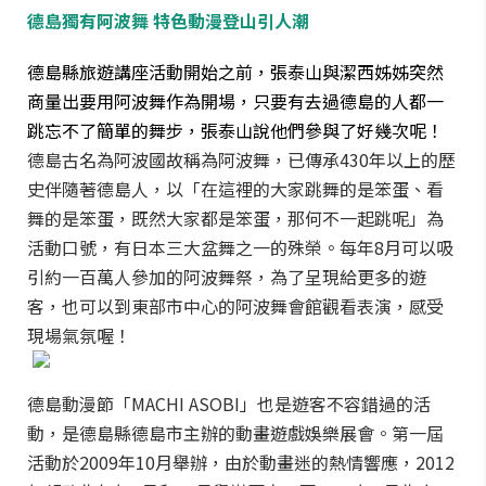
德島獨有阿波舞 特色動漫登山引人潮
德島縣旅遊講座活動開始之前，張泰山與潔西姊姊突然
商量出要用阿波舞作為開場，只要有去過德島的人都一
跳忘不了簡單的舞步，張泰山說他們參與了好幾次呢！
德島古名為阿波國故稱為阿波舞，已傳承430年以上的歷
史伴隨著德島人，以「在這裡的大家跳舞的是笨蛋、看
舞的是笨蛋，既然大家都是笨蛋，那何不一起跳呢」為
活動口號，有日本三大盆舞之一的殊榮。每年8月可以吸
引約一百萬人參加的阿波舞祭，為了呈現給更多的遊
客，也可以到東部市中心的阿波舞會館觀看表演，感受
現場氣氛喔！
德島動漫節「MACHI ASOBI」也是遊客不容錯過的活
動，是德島縣德島市主辦的動畫遊戲娛樂展會。第一屆
活動於2009年10月舉辦，由於動畫迷的熱情響應，2012