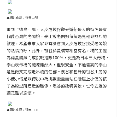
▲圖片來源：張泰山FB
來到了德島西部，大步危峽谷觀光遊船最大的特色是有
個愛台灣的老闆娘，泰山說老闆娘每每遇見他都熱烈的
歡迎，希望未來大家都有機會到大步危峽谷接受老闆娘
的熱情招呼，此外，祖谷藤蔓橋有相當有名，橋的主體
為藤蔓編織而成挑戰指數100%，更是為日本三大奇橋，
泰山表示橋的縫隙雖然大，但很安全，不過懼高的泰山
還是微笑完成走吊橋的任務。溪谷和碧綠的祖谷川旁的
小便小僧是以傳說中為挑戰膽量而站在懸崖上小便的孩
子為原型所建造的雕像，溪谷的獨特美景，也令去過的
聽眾難以忘懷。
▲圖片來源：張泰山FB