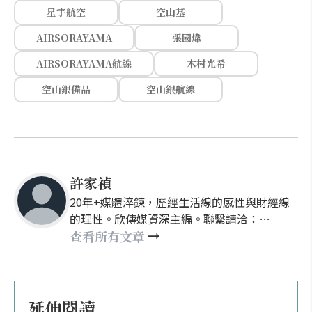
星宇航空
空山基
AIRSORAYAMA
張國煒
AIRSORAYAMA航線
木村光希
空山銀備品
空山銀航線
許家禎
20年+媒體淬鍊，歷經生活線的感性與財經線
的理性。欣傳媒資深主編。聯繫請洽：
nellyhsu@xinmedia.com
查看所有文章
延伸閱讀