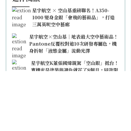
星宇航空 × 空山基重磅聯名！A350-
1000 變身金銀「會飛的藝術品」，打造
三萬英呎空中藝廊
星宇航空×空山基｜地表最大空中藝術品！
Pantone反覆校對逾10次研發專屬色，機
身折射「液態金屬」流動光澤
星宇航空K董張國煒親駕「空山銀」抵台！
實機光是塗裝與調色就花了8個月，同款限
量模型上架即秒殺
本日熱門