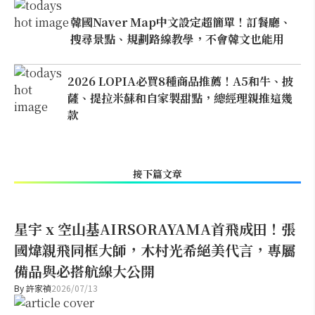
韓國Naver Map中文設定超簡單！訂餐廳、
搜尋景點、規劃路線教學，不會韓文也能用
2026 LOPIA必買8種商品推薦！A5和牛、披
薩、提拉米蘇和自家製甜點，總經理親推這幾
款
接下篇文章
星宇 x 空山基AIRSORAYAMA首飛成田！張
國煒親飛同框大師，木村光希絕美代言，專屬
備品與必搭航線大公開
By
許家禎
2026/07/13