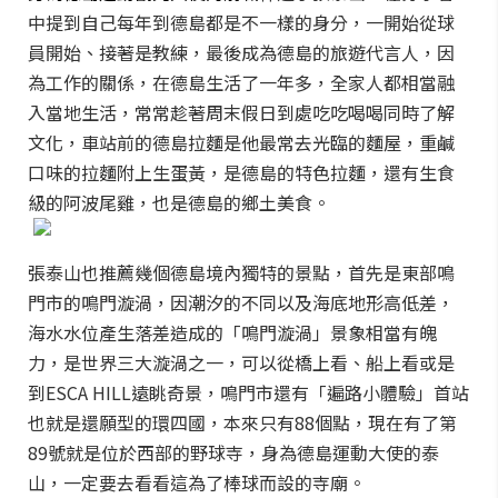
中提到自己每年到德島都是不一樣的身分，一開始從球
員開始、接著是教練，最後成為德島的旅遊代言人，因
為工作的關係，在德島生活了一年多，全家人都相當融
入當地生活，常常趁著周末假日到處吃吃喝喝同時了解
文化，車站前的德島拉麵是他最常去光臨的麵屋，重鹹
口味的拉麵附上生蛋黃，是德島的特色拉麵，還有生食
級的阿波尾雞，也是德島的鄉土美食。
張泰山也推薦幾個德島境內獨特的景點，首先是東部鳴
門市的鳴門漩渦，因潮汐的不同以及海底地形高低差，
海水水位產生落差造成的「鳴門漩渦」景象相當有魄
力，是世界三大漩渦之一，可以從橋上看、船上看或是
到ESCA HILL遠眺奇景，鳴門市還有「遍路小體驗」首站
也就是還願型的環四國，本來只有88個點，現在有了第
89號就是位於西部的野球寺，身為德島運動大使的泰
山，一定要去看看這為了棒球而設的寺廟。