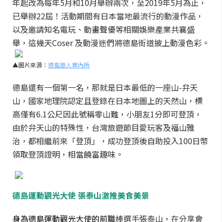
年起改為每年5月和10月舉辦兩次，至2019年5月為止，
已舉辦22屆！活動期間有日本當地最流行的動漫作品，
以及邀請知名電玩、動畫聲優等相關娛樂產業共襄盛
舉，這幾天Coser 及動漫迷們將德島街道披上動漫色彩。
▲圖片來源：
德島旅人案內所
德島還有一個第一名，那就是日本最低的一座山-弁天
山，國家地理院認定且登錄在日本地圖上的天然山，標
高僅有6.1公尺因此號稱零山難，小朋友1分即可登頂，
由於弁天山的特殊性，台灣旅遊節目愛玩客及福山雅
治，都相繼前來「登頂」，成功登頂後自助投入100日幣
領取登頂證明，相當饒富趣味。
德島運動觀光大使 張泰山激推美食美景
身為德島運動觀光大使的前職
棒選手張泰山，在分享會