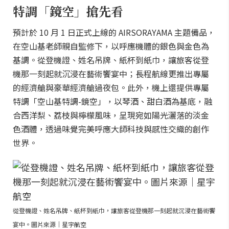
特調「鏡空」搶先看
預計於 10 月 1 日正式上線的 AIRSORAYAMA 主題備品，
在空山基老師親自監修下，以呼應機體的銀色與金色為
基調。從登機證、姓名吊牌、紙杯到紙巾，讓旅客從登
機那一刻起就沉浸在藝術饗宴中；長程航線更推出專屬
的經濟艙與豪華經濟艙過夜包。此外，機上還提供專屬
特調「空山基特調-鏡空」，以琴酒、甜白酒為基底，融
合西洋梨、荔枝與檸檬風味，呈現宛如陽光灑落的淡金
色酒體，透過味覺完美呼應大師科技與感性交織的創作
世界。
從登機證、姓名吊牌、紙杯到紙巾，讓旅客從登機那一刻起就沉浸在藝術饗
宴中。圖片來源｜星宇航空