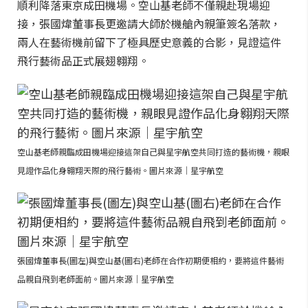
順利降落東京成田機場。空山基老師不僅親赴現場迎
接，張國煒董事長更邀請大師於機艙內親筆簽名落款，
兩人在藝術機前留下了極具歷史意義的合影，見證這件
飛行藝術品正式展翅翱翔。
空山基老師親臨成田機場迎接這架自己與星宇航空共同打造的藝術機，親眼
見證作品化身翱翔天際的飛行藝術。圖片來源｜星宇航空
張國煒董事長(圖左)與空山基(圖右)老師在合作初期便相約，要將這件藝術
品親自飛到老師面前。圖片來源｜星宇航空