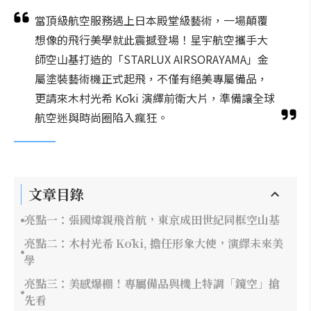
當頂級航空服務遇上日本殿堂級藝術，一場顛覆
想像的飛行美學就此震撼登場！星宇航空攜手大
師空山基打造的「STARLUX AIRSORAYAMA」金
屬塗裝藝術機正式起飛，不僅有絕美專屬備品，
更請來木村光希 Kōki 演繹前衛大片，準備讓全球
航空迷與時尚圈陷入瘋狂。
文章目錄
亮點一：張國煒親飛首航，東京成田世紀同框空山基
亮點二：木村光希 Kōki, 擔任形象大使，演繹未來美
學
亮點三：美感爆棚！專屬備品與機上特調「鏡空」搶
先看