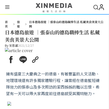
搜尋
首
旅
日本德島旅遊 ｜張泰山的德島職棒生活 私藏美食美景大公
>
>
頁
遊
開
日本德島旅遊 ｜張泰山的德島職棒生活 私藏
美食美景大公開
By
宋恩謹
2021/12/27
擁有盛夏三大慶典之一的德島，有著豐富的人文活動、
地理環境還有許多獨家體驗行程，讓曾經在德島藍短襪
隊效力的張泰山及多次照訪的潔西姊姊的難以忘懷，希
望有一天可以帶大家再度前往德島感受其獨特魅力。