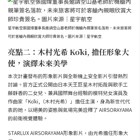
星宇航空張國煒董事長邀請空山基老師於機艙內親筆簽名落款，未來旅客將
可於客艙內親眼欣賞大師珍貴簽名。圖片來源｜星宇航空
亮點二：木村光希 Kōki, 擔任形象大
使，演繹未來美學
本次計畫發布的形象影片與全新機上安全影片引發熱烈
討論。官方正式公開由日本天王巨星木村拓哉與歌手工
藤靜香的二女兒、兼具國際舞台經驗的模特兒女演員及
作曲家「Kōki,（木村光希）」擔任主演，身為新世代代
表的她，以絕美的姿態與氣場完美詮釋了 AIRSORAYAMA
的前衛視覺體驗。
STARLUX AIRSORAYAMA形象影片，由光希擔任形象大