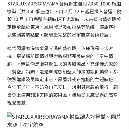
STARLUX AIRSORAYAMA 藝術計畫選用 A350-1000 旗艦
機型（共 350 個座位），自 7 月 12 日起已投入營運，隨
著 10 月 1 日完整主題航班正式啟航，未來這台藝術機將
定期飛航於東京、鳳凰城以及布拉格等航線，讓旅客在
這些絕美航點間，體驗最完整的星宇航空藝術特展！
這架閃耀著洗鍊金屬光澤的藝術機，不僅僅是一架客
機，更是將前衛藝術與極致服務完美結合的「空中藝
廊」。無論你是衝著超生火的專屬備品、充滿儀式感的
「鏡空」特調，還是單純想朝聖大師級的設計美學，都
強烈建議及早鎖定東京、鳳凰城或布拉格的主題航班。
今年下半年，不妨為自己安排一趟別具意義的飛行，親
自登上這架翱翔天際的藝術品，體驗從未感受過的高空
視覺震撼！