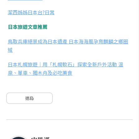
潔西姊姊日本台?日常
日本旅遊文章推薦
鳥取兵庫絕景成為日本遺產 日本海海風孕育麒麟之鄉圈
域
日本札幌旅遊｜用「札幌軟石」探索全新戶外活動 溫
泉、單車、獨木舟及必吃美食
德島