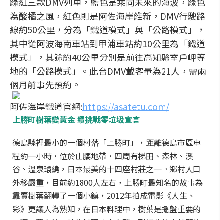
綠紅三款DMV列車，藍色是乘向未來的海波，綠色
為酸橘之風，紅色則是阿佐海岸維新，DMV行駛路
線約50公里，分為「鐵道模式」與「公路模式」，
其中從阿波海南車站到甲浦車站約10公里為「鐵道
模式」，其餘約40公里分別是前往高知縣室戶岬等
地的「公路模式」。此台DMV載客量為21人，需兩
個月前事先預約。
阿佐海岸鐵道官網:
https://asatetu.com/
上勝町樹葉變黃金 續挑戰零垃圾宣言
德島縣裡最小的一個村落「上勝町」，距離德島市區車
程約一小時，位於山腰地帶，四周有梯田、森林、溪
谷、溫泉環繞，日本最美的十四座村莊之一。鄉村人口
外移嚴重，目前約1800人左右，上勝町最知名的故事為
靠賣樹葉翻轉了一個小鎮，2012年拍成電影《人生、
彩》更讓人為熟知，在日本料理中，樹葉是擺盤重要的