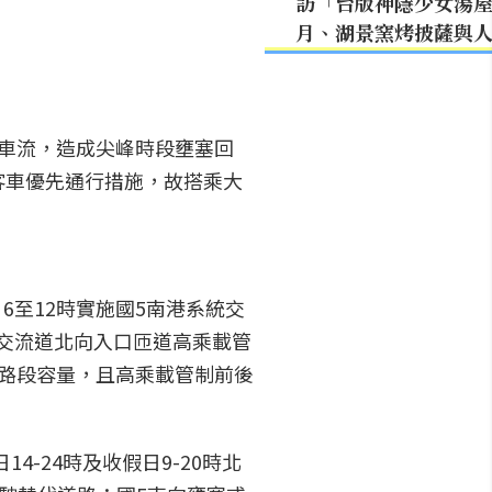
訪「台版神隱少女湯
月、湖景窯烤披薩與
車流，造成尖峰時段壅塞回
客車優先通行措施，故搭乘大
6至12時實施國5南港系統交
城交流道北向入口匝道高乘載管
路段容量，且高乘載管制前後
4-24時及收假日9-20時北