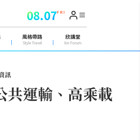
08.07
F R I
點
風格帶路
欣講堂
Style Travel
Xin Forum
資訊
、公共運輸、高乘載