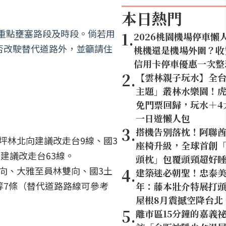
本日熱門
道重點壅塞路段及時段。倘若用
1
.
2026桃園機場停車懶
是否改駛替代道路外，並籲請住
桃機還是機場外圍？收
信用卡停車優惠一次整
2
.
【雲林親子玩水】全
主題」叢林水樂園！虎
免門票回歸，玩水＋4
一日遊懶人包
3
.
搭機告別落枕！阿聯
坪林北向建議改走台9線、國3
座椅升級，全球首創「U
建議改走台63線。
頭枕」包覆頭頸超好
向、大雅至員林雙向、國3土
4
.
建築迷必朝聖！忠泰美
等7條（替代道路路線可參考
年：藤本壯介特展打頭陣
屋根8月震撼空降台北
5
.
離市區15分鐘的嘉義