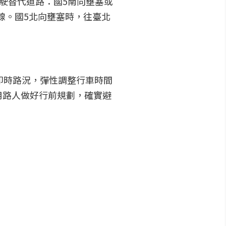
改駛替代道路：國5南向壅塞或
線。國5北向壅塞時，往臺北
詢即時路況，彈性調整行車時間
用路人做好行前規劃，確實避