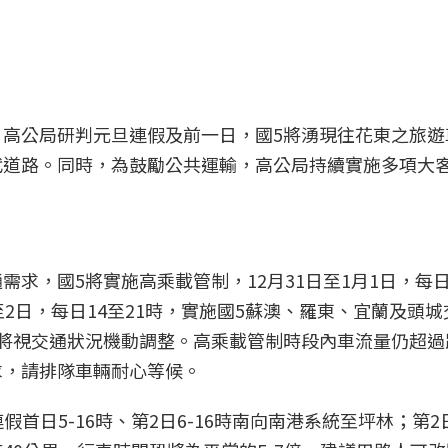
，高公局研判元旦連假及前一日，國5將湧現往花東之旅遊
代道路。同時，為鼓勵公共運輸，高公局持續實施多項大
求，國5將實施高乘載管制，12月31日至1月1日，每日
至2日，每日14至21時，實施國5蘇澳、羅東、宜蘭及頭
，將視交通狀況機動調整。高乘載管制時段內車流量仍超過
求，請排隊車輛耐心等候。
首日5-16時、第2日6-16時南向南港系統至坪林；第2日1