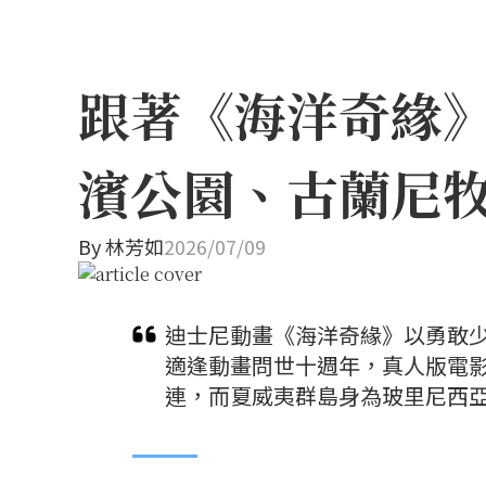
跟著《海洋奇緣
濱公園、古蘭尼
By
林芳如
2026/07/09
迪士尼動畫《海洋奇緣》以勇敢少
適逢動畫問世十週年，真人版電
連，而夏威夷群島身為玻里尼西