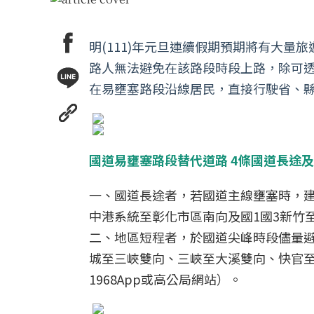
明(111)年元旦連續假期預期將有大
路人無法避免在該路段時段上路，除可透
在易壅塞路段沿線居民，直接行駛省、
國道易壅塞路段替代道路 4條國道長途及
一、國道長途者，若國道主線壅塞時，建
中港系統至彰化市區南向及國1國3新竹
二、地區短程者，於國道尖峰時段儘量避
城至三峽雙向、三峽至大溪雙向、快官至
1968App或高公局網站）。