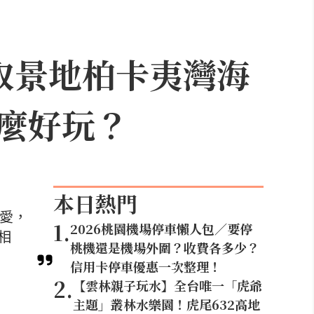
取景地柏卡夷灣海
麼好玩？
本日熱門
喜愛，
1
.
2026桃園機場停車懶人包／要停
相
桃機還是機場外圍？收費各多少？
信用卡停車優惠一次整理！
2
.
【雲林親子玩水】全台唯一「虎爺
主題」叢林水樂園！虎尾632高地