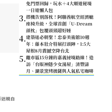
免門票回歸，玩水＋4大順遊秘境
一日遊懶人包
3
.
搭機告別落枕！阿聯酋航空經濟艙
座椅升級，全球首創「U-Dream
頭枕」包覆頭頸超好睡
4
.
建築迷必朝聖！忠泰美術館10週
年：藤本壯介特展打頭陣，1:5大
屋根8月震撼空降台北
5
.
離市區15分鐘的嘉義祕境路線！造
訪「台版神隱少女湯屋」清豐濤
月、湖景窯烤披薩與人氣私宅咖啡
影迷親自