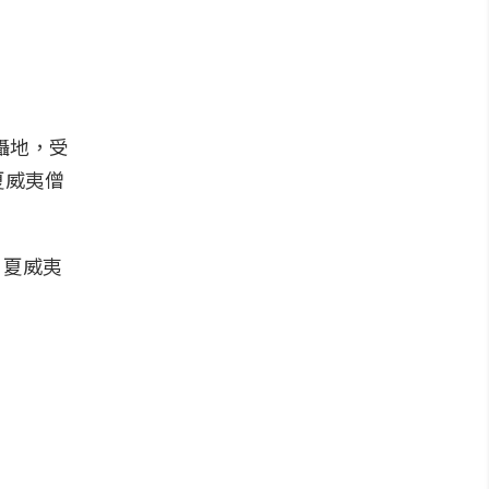
拍攝地，受
夏威夷僧