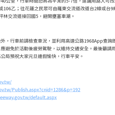
40公里，行車時間恐將為平常的5-7倍，建議用路人可
或106乙；往花蓮之民眾可由羅東交流道改道台2線或台9
坪林交流道接回國5，避開壅塞車潮。
外，行車前請檢查車況，並利用高速公路1968App查
，應避免於活動後疲勞駕駛，以維持交通安全。最後籲請
高公局預祝大家元旦連假愉快，行車平安。
ov.tw/
ov.tw/Publish.aspx?cnid=1286&p=192
reeway.gov.tw/default.aspx