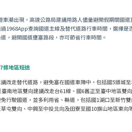
量旅遊車潮出現，高速公路局建議用路人儘量避開假期間國
過1968App查詢國道主線及替代道路行車時間，選擇
縣道，避開國道壅塞路段，亦可節省行車時間。
7條地區短途
議改走替代道路，避免塞在國道車陣中，包括國5頭城至
至臺南地區雙向建議改走台61線、國6舊正至臺中地區雙向
免行駛國道，並多利用省、縣道，包括國1湖口至新竹雙
草屯雙向、中興至中投北向及田寮至國10旗山地區東向