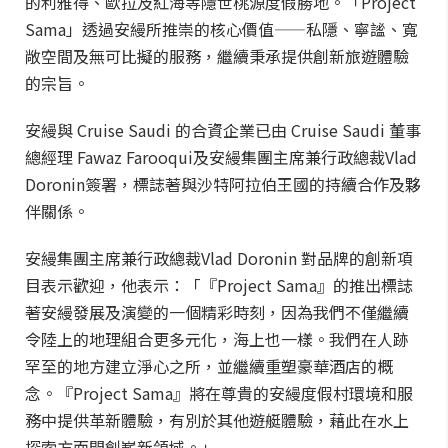
的利雅得、歐拉及紅海等隱世桃源度假勝地。「Project
Sama」透過安縵所推崇的核心價值——私隱、寧謐、寬
敞空間及無可比擬的服務，繼續秉承提供創新旅遊體驗
的宗旨。
安縵與 Cruise Saudi 的合資企業已由 Cruise Saudi 董事
總經理 Fawaz Farooqui及安縵集團主席兼行政總裁Vlad
Doronin簽署，標誌著與沙特阿拉伯王國的持續合作及夥
伴關係。
安縵集團主席兼行政總裁Vlad Doronin 對品牌的創新項
目表示歡迎，他表示：「『Project Sama』的推出標誌
著安縵發展及演變的一個精彩時刻，因為我們不僅繼續
令陸上的地理組合更多元化，海上也一樣。我們在人跡
罕至的地方建立淨心之所，並繼續重塑豪華酒店的概
念。『Project Sama』將在尊貴的安縵度假村環境和服
務中提供革新體驗，有別於其他遊艇體驗，藉此在水上
探索方面開創嶄新領域。」