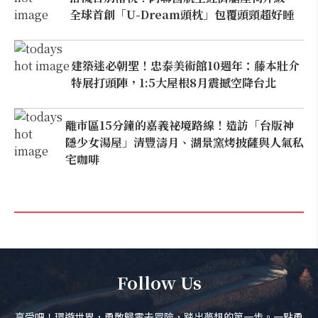
全球首創「U-Dream頭枕」包覆頭頸超好睡
建築迷必朝聖！忠泰美術館10週年：藤本壯介
特展打頭陣，1:5大屋根8月震撼空降台北
離市區15分鐘的嘉義祕境路線！造訪「台版神
隱少女湯屋」清豐濤月、湖景窯烤披薩與人氣私
宅咖啡
Follow Us
享受吧！環遊世界，勇敢歸零去冒險，踏出夢想的第一步。一點勇