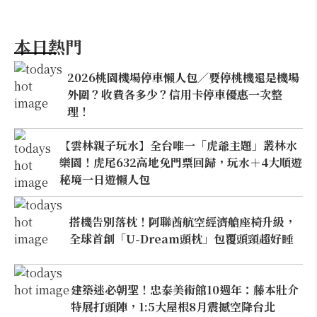
本日熱門
2026桃園機場停車懶人包／要停桃機還是機場
外圍？收費各多少？信用卡停車優惠一次整
理！
【雲林親子玩水】全台唯一「虎爺主題」叢林水
樂園！虎尾632高地免門票回歸，玩水＋4大順遊
秘境一日遊懶人包
搭機告別落枕！阿聯酋航空經濟艙座椅升級，
全球首創「U-Dream頭枕」包覆頭頸超好睡
建築迷必朝聖！忠泰美術館10週年：藤本壯介
特展打頭陣，1:5大屋根8月震撼空降台北