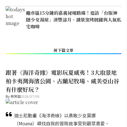
離市區15分鐘的嘉義祕境路線！造訪「台版神
隱少女湯屋」清豐濤月、湖景窯烤披薩與人氣私
宅咖啡
接下篇文章
跟著《海洋奇緣》電影玩夏威夷！3大取景地
柏卡夷灣海濱公園、古蘭尼牧場、威美亞山谷
有什麼好玩？
By
林芳如
2026/07/09
迪士尼動畫《海洋奇緣》以勇敢少女莫娜
（Moana）尋找自我的冒險故事受到觀眾喜愛，