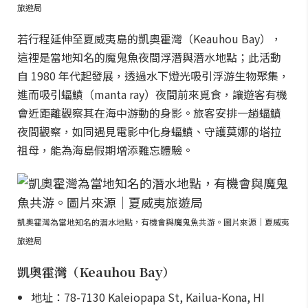
旅遊局
若行程延伸至夏威夷島的凱奧霍灣（Keauhou Bay），
這裡是當地知名的魔鬼魚夜間浮潛與潛水地點；此活動
自 1980 年代起發展，透過水下燈光吸引浮游生物聚集，
進而吸引蝠鱝（manta ray）夜間前來覓食，讓遊客有機
會近距離觀察其在海中游動的身影。旅客安排一趟蝠鱝
夜間觀察，如同遇見電影中化身蝠鱝、守護莫娜的塔拉
祖母，能為海島假期增添難忘體驗。
凱奧霍灣為當地知名的潛水地點，有機會與魔鬼魚共游。圖片來源｜夏威夷
旅遊局
凱奧霍灣（Keauhou Bay）
地址：78-7130 Kaleiopapa St, Kailua-Kona, HI