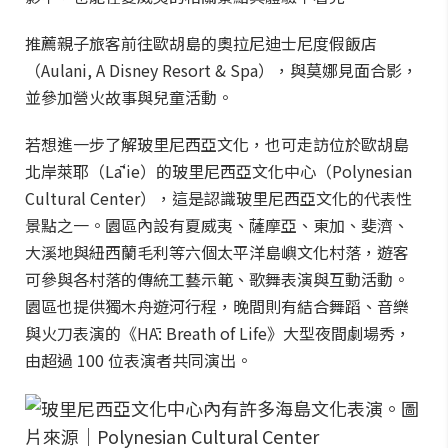
推薦親子旅客前往歐胡島的奧拉尼迪士尼度假飯店
（Aulani, A Disney Resort & Spa），與莫娜見面合影，
並參加營火故事與兒童活動。
若想進一步了解玻里尼西亞文化，也可走訪位於歐胡島
北岸萊耶（Lāʻie）的玻里尼西亞文化中心（Polynesian
Cultural Center），這是認識玻里尼西亞文化的代表性
景點之一。園區內設有夏威夷、薩摩亞、東加、斐濟、
大溪地與紐西蘭毛利等六個太平洋島嶼文化村落，遊客
可參與各村落的傳統工藝示範、歌舞表演與互動活動。
園區也提供獨木舟遊河行程，晚間則有結合舞蹈、音樂
與火刀表演的《HĀ: Breath of Life》大型夜間劇場秀，
由超過 100 位表演者共同演出。