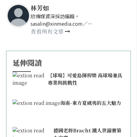
林芳如
欣傳媒資深採訪編輯。
sasalin@xinmedia.com／
happy21917@gmail.com
查看所有文章
延伸閱讀
【球場】可愛島揮桿樂 高球場兼具
專業與挑戰性
海南-東方夏威夷的五大魅力
德國老將Bracht 鐵人世錦賽第