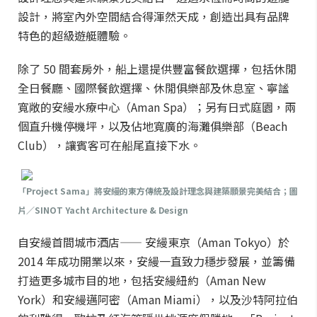
設計，將室內外空間結合得渾然天成，創造出具有品牌
特色的超級遊艇體驗。
除了 50 間套房外，船上還提供豐富餐飲選擇，包括休閒
全日餐廳、國際餐飲選擇、休閒俱樂部及休息室、寧謐
寬敞的安縵水療中心（Aman Spa）；另有日式庭園，兩
個直升機停機坪，以及佔地寬廣的海灘俱樂部（Beach
Club），讓賓客可在船尾直接下水。
「Project Sama」將安縵的東方傳統及設計理念與建築願景完美結合；圖
片／SINOT Yacht Architecture & Design
自安縵首間城市酒店—— 安縵東京（Aman Tokyo）於
2014 年成功開業以來，安縵一直致力穩步發展，並籌備
打造更多城市目的地，包括安縵紐約（Aman New
York）和安縵邁阿密（Aman Miami），以及沙特阿拉伯