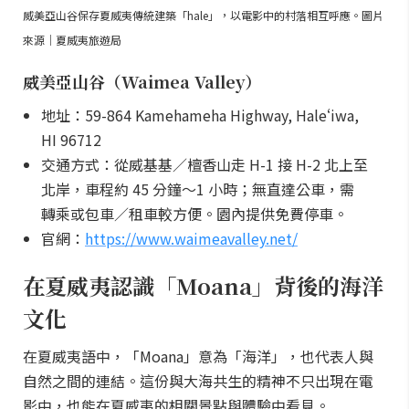
威美亞山谷保存夏威夷傳統建築「hale」，以電影中的村落相互呼應。圖片
來源｜夏威夷旅遊局
威美亞山谷（Waimea Valley）
地址：59-864 Kamehameha Highway, Haleʻiwa,
HI 96712
交通方式：從威基基／檀香山走 H-1 接 H-2 北上至
北岸，車程約 45 分鐘～1 小時；無直達公車，需
轉乘或包車／租車較方便。園內提供免費停車。
官網：
https://www.waimeavalley.net/
在夏威夷認識「Moana」背後的海洋
文化
在夏威夷語中，「Moana」意為「海洋」，也代表人與
自然之間的連結。這份與大海共生的精神不只出現在電
影中，也能在夏威夷的相關景點與體驗中看見。