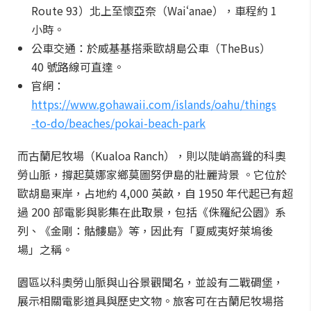
Route 93）北上至懷亞奈（Waiʻanae），車程約 1
小時。
公車交通：於威基基搭乘歐胡島公車（TheBus）
40 號路線可直達。
官網：
https://www.gohawaii.com/islands/oahu/things
-to-do/beaches/pokai-beach-park
而古蘭尼牧場（Kualoa Ranch），則以陡峭高聳的科奧
勞山脈，撐起莫娜家鄉莫圖努伊島的壯麗背景 。它位於
歐胡島東岸，占地約 4,000 英畝，自 1950 年代起已有超
過 200 部電影與影集在此取景，包括《侏羅紀公園》系
列、《金剛：骷髏島》等，因此有「夏威夷好萊塢後
場」之稱。
園區以科奧勞山脈與山谷景觀聞名，並設有二戰碉堡，
展示相關電影道具與歷史文物。旅客可在古蘭尼牧場搭