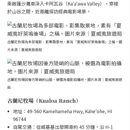
乘敞篷沙灘車深入卡阿瓦谷（Kaʻaʻawa Valley），穿梭
於山谷之間，近距離探訪經典電影場景。
古蘭尼牧場為多部電影、影集取景地，素有「夏威夷好萊塢後場」之稱。圖
片來源｜夏威夷旅遊局
古蘭尼牧場因後方陡峭的山脈，被選為電影拍攝地。圖片來源｜夏威夷旅遊
局
古蘭尼牧場（Kualoa Ranch）
地址：49-560 Kamehameha Hwy, Kāneʻohe, HI
96744
自駕交通：從威基基出發開車約 45 分鐘。沿 H-1