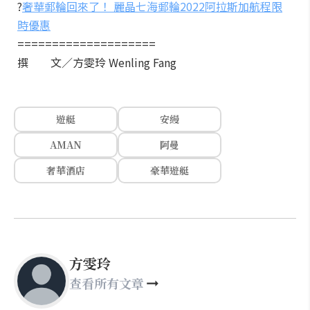
?
奢華郵輪回來了！ 麗晶七海郵輪2022阿拉斯加航程限
時優惠
====================
撰 文／方雯玲 Wenling Fang
遊艇
安縵
AMAN
阿曼
奢華酒店
豪華遊艇
方雯玲
查看所有文章