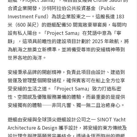
合資企業開發，沙特阿拉伯公共投資基金（Public
Investment Fund）為該企業股東之一。這艘長達 183
米（600 英尺）的遊艇配備50 間寬敞豪華套房，每間均
設有私人陽台。「Project Sama」在梵語中意為「寧
靜」，這項具前瞻性的建設項目計劃於 2025 年啟航，將
為航海之旅奠立新標準，並將備受尊崇的安縵精神帶到
世界各地的海洋。
安縵秉承品牌的開創精神，負責此項目由設計、建造到
營運及管理整個開發過程，確保賓客可在船上全方位享
受安縵的生活之道。「Project Sama」致力打造私密
性、空間感及優雅服務兼備的體驗，而最重要的是提供
安縵獨有的體驗——非同凡響、獨一無二且治癒身心。
遊艇由安縵與全球頂尖遊艇設計公司之一 SINOT Yacht
Architecture & Design 攜手設計，將安縵的東方傳統及
設計理念與建築願景完美結合，透過永恆而時尚的遊艇