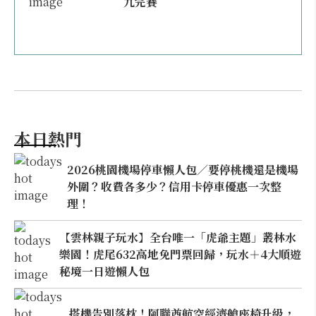
九完賽
本日熱門
2026桃園機場停車懶人包／要停桃機還是機場
外圍？收費各多少？信用卡停車優惠一次整
理！
【雲林親子玩水】全台唯一「虎爺主題」叢林水
樂園！虎尾632高地免門票回歸，玩水＋4大順遊
秘境一日遊懶人包
搭機告別落枕！阿聯酋航空經濟艙座椅升級，