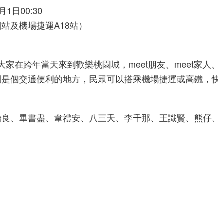
月1日00:30
站及機場捷運A18站）
大家在跨年當天來到歡樂桃園城，meet朋友、meet家人、m
園是個交通便利的地方，民眾可以搭乘機場捷運或高鐵，
怡良、畢書盡、韋禮安、八三夭、李千那、王識賢、熊仔