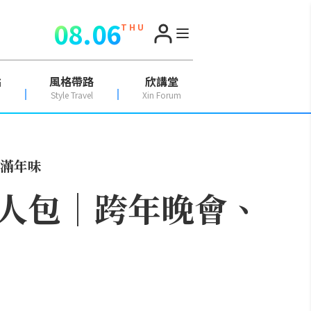
08.06
T H U
點
風格帶路
欣講堂
Style Travel
Xin Forum
滿年味
人包｜跨年晚會、