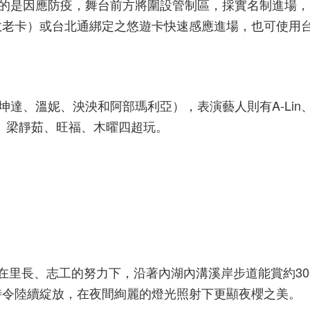
意的是因應防疫，舞台前方將圍設管制區，採實名制進場，
老卡）或台北通綁定之悠遊卡快速感應進場，也可使用台
坤達、溫妮、泱泱和阿部瑪利亞），表演藝人則有A-Lin、
小琥、梁靜茹、旺福、木曜四超玩。
在里長、志工的努力下，沿著內湖內溝溪岸步道能賞約30
時令陸續綻放，在夜間絢麗的燈光照射下更顯夜櫻之美。