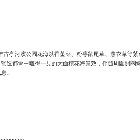
022年古亭河濱公園花海以香堇菜、粉萼鼠尾草、薰衣草等
，營造都會中難得一見的大面積花海景致，伴隨周圍開闊
氣息。