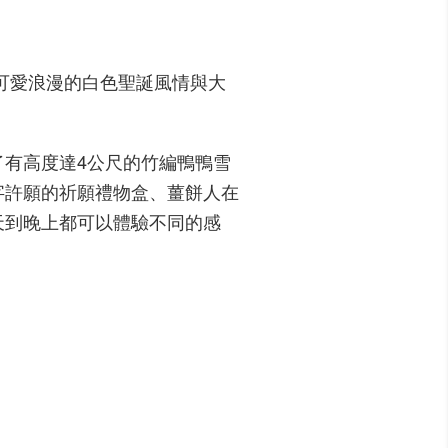
可愛浪漫的白色聖誕風情與大
有高度達4公尺的竹編鴨鴨雪
字許願的祈願禮物盒、薑餅人在
天到晚上都可以體驗不同的感