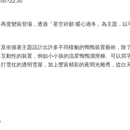
0?22:30
再度變裝登場，透過「星空祈願 暖心過冬」為主題，以
材及依循著主題設計出許多不同樣貌的鴨鴨裝置藝術，除了
多互動性的裝置，例如小小孩的流星鴨鴨溜滑梯、可以寫
及打雪仗的透明雪屋，加上豐富精彩的夜間光雕秀，從白
》