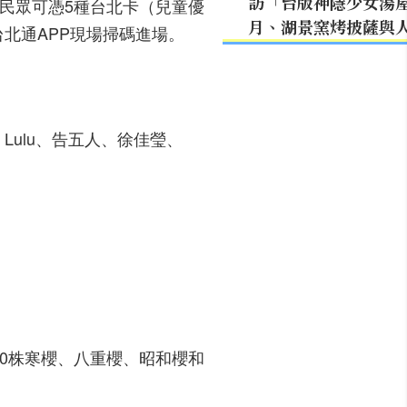
訪「台版神隱少女湯
民眾可憑5種台北卡（兒童優
月、湖景窯烤披薩與
北通APP現場掃碼進場。
Lulu、告五人、徐佳瑩、
0株寒櫻、八重櫻、昭和櫻和