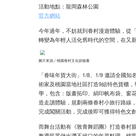
活動地點：龍岡森林公園
官方網站
今年過年，不妨就到眷村漫遊體驗，從
轉變為年輕人活化舊時代的空間，在又
圖片來源／桃園眷村文化節臉書
「眷味年貨大街」1/8、1/9 邀請全
術家及桃園當地社區打造9組特色貨櫃
學，包含：版畫拓印、絹印帆布袋、窗
造走讀體驗，規劃兩條眷村小旅行路線
完成闖關活動，完成後即可獲得特色文
而舞台活動有《敦青舞蹈團》打造眷村
教導民眾做出讚不絕口的年菜料理、桃