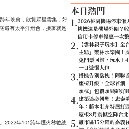
本日熱門
日的跨年晚會，欣賞眾星雲集，好
1
.
2026桃園機場停車懶
底還有太平洋燈會，接著就是
桃機還是機場外圍？
信用卡停車優惠一次
2
.
【雲林親子玩水】全
主題」叢林水樂園！虎
免門票回歸，玩水＋
一日遊懶人包
3
.
搭機告別落枕！阿聯
座椅升級，全球首創「U
頭枕」包覆頭頸超好
4
.
建築迷必朝聖！忠泰美
年：藤本壯介特展打頭
屋根8月震撼空降台北
5
.
離市區15分鐘的嘉義
022年101跨年煙火秒數總