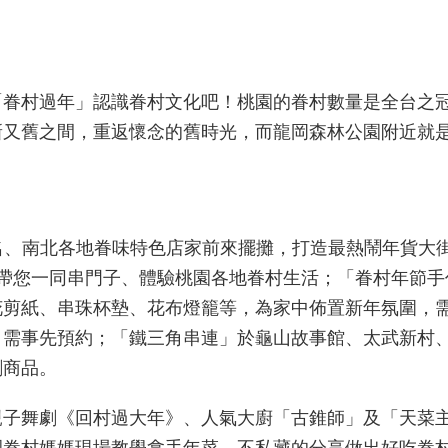
「眷村過年」認識眷村文化吧！桃園的眷村數量是全台之
新又舊之間，重返懷念的舊時光，而龍岡森林公園附近就
國知名、南北各地眷味特色店家前來擺攤，打造最熱鬧年貨
，帶您一同串門子、體驗桃園各地眷村生活；「眷村年節手
花剪紙、串珠杯墊、花布燈籠等，為家中佈置新年氛圍，
，需事先預約；「鐵三角串連」於龜山故事館、太武新村
創商品。
親子舞劇《回村過大年》、人氣大廚「古錐師」及「天菜
園眷村媽媽現場教學拿手年菜，不私藏的分享做出好吃眷