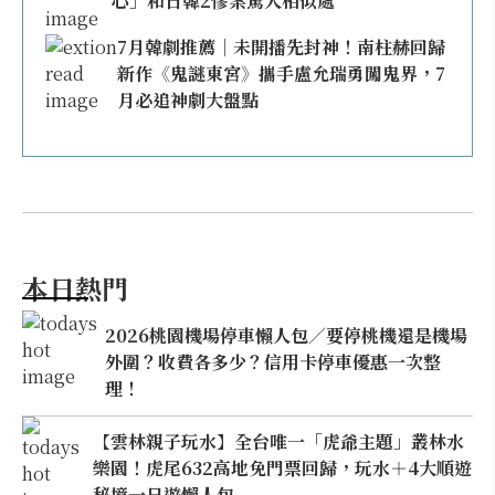
心」和日韓2慘案驚人相似處
7月韓劇推薦｜未開播先封神！南柱赫回歸
新作《鬼謎東宮》攜手盧允瑞勇闖鬼界，7
月必追神劇大盤點
本日熱門
2026桃園機場停車懶人包／要停桃機還是機場
外圍？收費各多少？信用卡停車優惠一次整
理！
【雲林親子玩水】全台唯一「虎爺主題」叢林水
樂園！虎尾632高地免門票回歸，玩水＋4大順遊
秘境一日遊懶人包