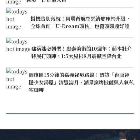
搭機告別落枕！阿聯酋航空經濟艙座椅升級，
全球首創「U-Dream頭枕」包覆頭頸超好睡
建築迷必朝聖！忠泰美術館10週年：藤本壯介
特展打頭陣，1:5大屋根8月震撼空降台北
離市區15分鐘的嘉義祕境路線！造訪「台版神
隱少女湯屋」清豐濤月、湖景窯烤披薩與人氣私
宅咖啡