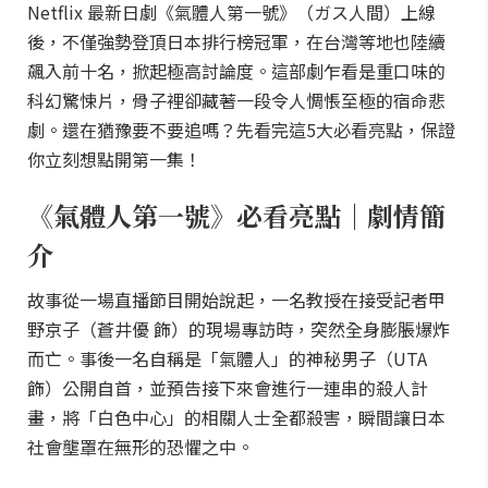
Netflix 最新日劇《氣體人第一號》（ガス人間）上線
後，不僅強勢登頂日本排行榜冠軍，在台灣等地也陸續
飆入前十名，掀起極高討論度。這部劇乍看是重口味的
科幻驚悚片，骨子裡卻藏著一段令人惆悵至極的宿命悲
劇。還在猶豫要不要追嗎？先看完這5大必看亮點，保證
你立刻想點開第一集！
《氣體人第一號》必看亮點｜劇情簡
介
故事從一場直播節目開始說起，一名教授在接受記者甲
野京子（蒼井優 飾）的現場專訪時，突然全身膨脹爆炸
而亡。事後一名自稱是「氣體人」的神秘男子（UTA
飾）公開自首，並預告接下來會進行一連串的殺人計
畫，將「白色中心」的相關人士全都殺害，瞬間讓日本
社會壟罩在無形的恐懼之中。