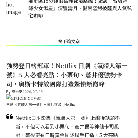
離市區15分鐘的嘉義祕境路線！造訪「台版神
隱少女湯屋」清豐濤月、湖景窯烤披薩與人氣私
宅咖啡
接下篇文章
強勢登日榜冠軍！Netflix 日劇《氣體人第一
號》5 大必看亮點：小栗旬、蒼井優強勢卡
司，奧斯卡特效團隊打造驚悚新巔峰
By
陳怡安
2026/07/09
日劇《氣體人第一號》。圖片來源 | Netflix
Netflix日本影集《氣體人第一號》上線後話題不
斷，不但可以看到小栗旬、蒼井優等神仙卡司飆
戲，幕後更有日韓黃金團隊聯手打造，5 大亮點