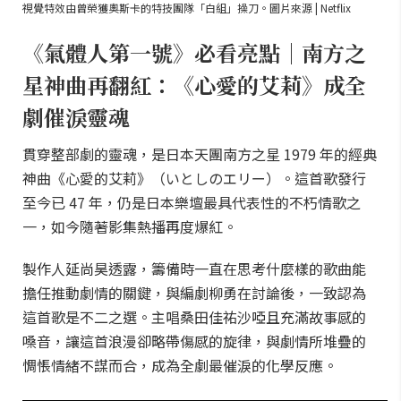
視覺特效由曾榮獲奧斯卡的特技團隊「白組」操刀。圖片來源 | Netflix
《氣體人第一號》必看亮點｜南方之
星神曲再翻紅：《心愛的艾莉》成全
劇催淚靈魂
貫穿整部劇的靈魂，是日本天團南方之星 1979 年的經典
神曲《心愛的艾莉》（いとしのエリー）。這首歌發行
至今已 47 年，仍是日本樂壇最具代表性的不朽情歌之
一，如今隨著影集熱播再度爆紅。
製作人延尚昊透露，籌備時一直在思考什麼樣的歌曲能
擔任推動劇情的關鍵，與編劇柳勇在討論後，一致認為
這首歌是不二之選。主唱桑田佳祐沙啞且充滿故事感的
嗓音，讓這首浪漫卻略帶傷感的旋律，與劇情所堆疊的
惆悵情緒不謀而合，成為全劇最催淚的化學反應。