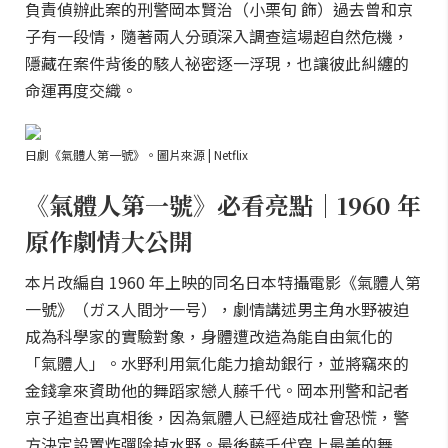
負責偵辦此案的刑警岡本賢治（小栗旬 飾）過去曾和京
子有一段情，隨著兩人分頭深入調查這場超自然危機，
隱藏在案件背後的駭人祕密逐一浮現，也讓彼此糾纏的
命運再度交織。
日劇《氣體人第一號》。圖片來源 | Netflix
《氣體人第一號》必看亮點｜1960 年
原作劇情大公開
本片改編自 1960 年上映的同名日本特攝電影《氣體人第
一號》（ガス人間㐧一号），劇情講述男主角水野被迫
成為科學家的實驗對象，身體遭改造為能自由氣化的
「氣體人」。水野利用氣化能力搶劫銀行，並將竊來的
金錢拿來資助他的舞蹈家戀人藤千代。岡本刑警和記者
京子追查出真相後，因為氣體人已經造成社會恐慌，警
方決定設置炸彈除掉水野。最後藤千代穿上最美的舞