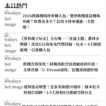
本日熱門
2026桃園機場停車懶人包／要停桃機還是機場
外圍？收費各多少？信用卡停車優惠一次整
理！
【雲林親子玩水】全台唯一「虎爺主題」叢林水
樂園！虎尾632高地免門票回歸，玩水＋4大順遊
秘境一日遊懶人包
搭機告別落枕！阿聯酋航空經濟艙座椅升級，
全球首創「U-Dream頭枕」包覆頭頸超好睡
建築迷必朝聖！忠泰美術館10週年：藤本壯介
特展打頭陣，1:5大屋根8月震撼空降台北