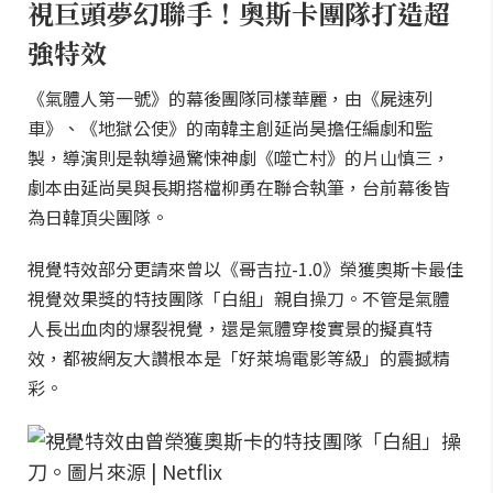
視巨頭夢幻聯手！奧斯卡團隊打造超
強特效
《氣體人第一號》的幕後團隊同樣華麗，由《屍速列
車》、《地獄公使》的南韓主創延尚昊擔任編劇和監
製，導演則是執導過驚悚神劇《噬亡村》的片山慎三，
劇本由延尚昊與長期搭檔柳勇在聯合執筆，台前幕後皆
為日韓頂尖團隊。
視覺特效部分更請來曾以《哥吉拉-1.0》榮獲奧斯卡最佳
視覺效果獎的特技團隊「白組」親自操刀。不管是氣體
人長出血肉的爆裂視覺，還是氣體穿梭實景的擬真特
效，都被網友大讚根本是「好萊塢電影等級」的震撼精
彩。