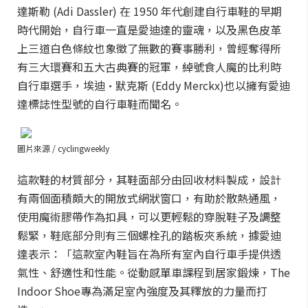
達斯勒 (Adi Dassler) 在 1950 年代創建自行車鞋的早期
時代開始，自行車一直是愛迪達的靈魂，以及黑色皮革
上三道白色條紋也象徵了無數的賽事勝利，曾經奪得所
有三大環賽和五大古典賽的冠軍，綽號食人魔的比利時
自行車選手，埃迪·默克斯 (Eddy Merckx)也以擁有愛迪
達標誌性型號的自行車鞋而聞名。
圖片來源 / cyclingweekly
這款鞋的材質部分，其鞋面部分由回收材料製成，設計
有兩個面積頗大的開放式網狀窗口，有助於散熱通風，
使用魔術膠帶作為扣具，可以更輕鬆的穿脫鞋子及調整
鬆緊，鞋底部分則有三個螺栓孔的踏板夾系統，據愛迪
達表示：「這款室內鞋旨在為所有室內自行車手提供透
氣性、舒適性和性能。從動感單車課程到居家鍛煉，The
Indoor Shoe專為滿足室內強度及其釋放的力量而打