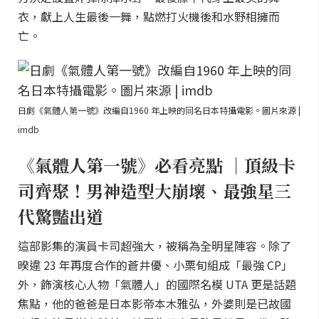
衣，獻上人生最後一舞，點燃打火機後和水野相擁而
亡。
日劇《氣體人第一號》改編自1960 年上映的同名日本特攝電影。圖片來源 |
imdb
《氣體人第一號》必看亮點 ｜頂級卡
司齊聚！男神造型大崩壞、最強星三
代驚豔出道
這部影集的演員卡司超強大，被稱為全明星陣容。除了
暌違 23 年再度合作的蒼井優、小栗旬組成「最強 CP」
外，飾演核心人物「氣體人」的國際名模 UTA 更是話題
焦點，他的爸爸是日本影帝本木雅弘，外婆則是已故國