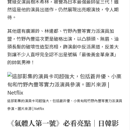
寶級女演員樹木希林，被譽為日本最強最帥星三代！雖
然這是他的演員出道作，仍然展現出亮眼演技，令人期
待。
其他還有廣瀨鈴、林遣都、竹野內豐等實力派演員加
盟，竹野內豐這次更是破格出演，以凸額頭、無眉、油
頭長髮的破壞性造型亮相，飾演劇中反派黑道，反差大
到讓不少人直呼完全認不出是號稱「最後黃金單身漢」
的帥氣男神！
這部影集的演員卡司超強大，包括蒼井優、小栗旬和竹野內豐等實力派演員
參演。圖片來源 | Netflix
《氣體人第一號》必看亮點｜日韓影