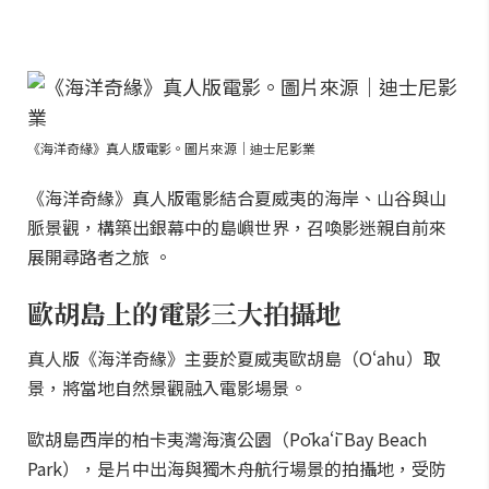
《海洋奇緣》真人版電影。圖片來源｜迪士尼影業
《海洋奇緣》真人版電影結合夏威夷的海岸、山谷與山
脈景觀，構築出銀幕中的島嶼世界，召喚影迷親自前來
展開尋路者之旅 。
歐胡島上的電影三大拍攝地
真人版《海洋奇緣》主要於夏威夷歐胡島（Oʻahu）取
景，將當地自然景觀融入電影場景。
歐胡島西岸的柏卡夷灣海濱公園（Pōkaʻī Bay Beach
Park），是片中出海與獨木舟航行場景的拍攝地，受防