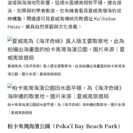
波堤與海灣地形影響，這裡水面通常相對平穩，適合游
泳、划槳與初學者衝浪，也有機會看見夏威夷僧海豹或
綠蠵龜。周邊還可見夏威夷傳統宗教遺址 Kuʻilioloa
Heiau，兼具自然景觀與文化意義。
夏威夷為《海洋奇緣》真人版主要取景地，此為拍攝出海畫面的柏卡夷灣海
濱公園。圖片來源｜夏威夷旅遊局
柏卡夷灣海濱公園因水面平穩，為《海洋奇緣》海岸邊的取景地。圖片來源
｜夏威夷旅遊局
柏卡夷灣海濱公園（Pōkaʻī Bay Beach Park）