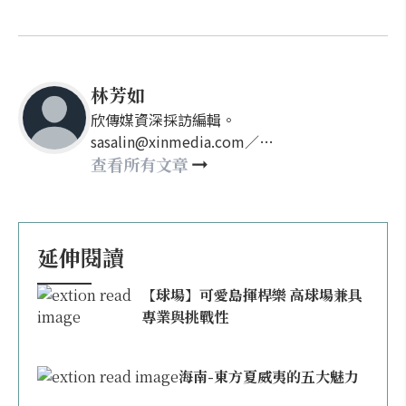
林芳如
欣傳媒資深採訪編輯。
sasalin@xinmedia.com／
happy21917@gmail.com
查看所有文章
延伸閱讀
【球場】可愛島揮桿樂 高球場兼具
專業與挑戰性
海南-東方夏威夷的五大魅力