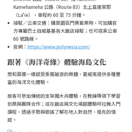
Kamehameha 公路（Route 83）北上直達萊耶
（Lāʻie），車程約 60 至 75 分鐘。
接駁／公車交通：購買園區門票套票時，可加購官
方專屬巴士自威基基各大飯店接駁；也可搭乘公車
60 號路線。
官網：
https://www.polynesia.com/
跟著《海洋奇緣》體驗海島文化
想和莫娜一樣感受乘風破浪的樂趣，夏威夷提供多種豐
富的海洋文化體驗。
旅客可參加傳統的支架獨木舟體驗，在教練帶領下學習
划槳與團隊合作；或在飯店與文化場館體驗呼拉舞入門
課程，透過手勢與歌謠了解在地人對自然、祖先的情
感。