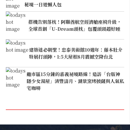
秘境一日遊懶人包
搭機告別落枕！阿聯酋航空經濟艙座椅升級，
全球首創「U-Dream頭枕」包覆頭頸超好睡
建築迷必朝聖！忠泰美術館10週年：藤本壯介
特展打頭陣，1:5大屋根8月震撼空降台北
離市區15分鐘的嘉義祕境路線！造訪「台版神
隱少女湯屋」清豐濤月、湖景窯烤披薩與人氣私
宅咖啡