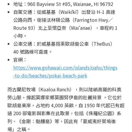
地址：960 Bayview St #85, Waianae, HI 96792
自駕交通：從威基基（Waikīkī）出發沿 H-1 高速
公路向西，銜接法林頓公路（Farrington Hwy／
Route 93）北上至懷亞奈（Waiʻanae），車程約 1
小時。
公車交通：於威基基搭乘歐胡島公車（TheBus）
40 號路線可直達。
官網：
https://www.gohawaii.com/islands/oahu/things
-to-do/beaches/pokai-beach-park
而古蘭尼牧場（Kualoa Ranch），則以陡峭高聳的科奧
勞山脈，撐起莫娜家鄉莫圖努伊島的壯麗背景 。它位於
歐胡島東岸，占地約 4,000 英畝，自 1950 年代起已有超
過 200 部電影與影集在此取景，包括《侏羅紀公園》系
列、《金剛：骷髏島》等，因此有「夏威夷好萊塢後
場」之稱。