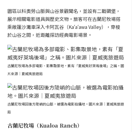
園區以科奧勞山脈與山谷景觀聞名，並設有二戰碉堡，
展示相關電影道具與歷史文物。旅客可在古蘭尼牧場搭
乘敞篷沙灘車深入卡阿瓦谷（Kaʻaʻawa Valley），穿梭
於山谷之間，近距離探訪經典電影場景。
古蘭尼牧場為多部電影、影集取景地，素有「夏威夷好萊塢後場」之稱。圖
片來源｜夏威夷旅遊局
古蘭尼牧場因後方陡峭的山脈，被選為電影拍攝地。圖片來源｜夏威夷旅遊
局
古蘭尼牧場（Kualoa Ranch）