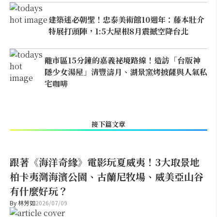
建築迷必朝聖！忠泰美術館10週年：藤本壯介
特展打頭陣，1:5大屋根8月震撼空降台北
離市區15分鐘的嘉義祕境路線！造訪「台版神
隱少女湯屋」清豐濤月、湖景窯烤披薩與人氣私
宅咖啡
接下篇文章
跟著《海洋奇緣》電影玩夏威夷！3大取景地
柏卡夷灣海濱公園、古蘭尼牧場、威美亞山谷
有什麼好玩？
By
林芳如
2026/07/09