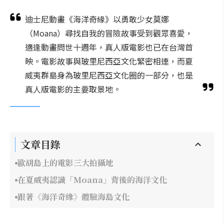
迪士尼動畫《海洋奇緣》以勇敢少女莫娜
（Moana）尋找自我的冒險故事受到觀眾喜愛，
適逢動畫問世十週年，真人版電影也已在台灣首
映。電影故事與玻里尼西亞文化緊密相連，而夏
威夷群島身為玻里尼西亞文化圈的一部分，也是
真人版電影的主要取景地。
文章目錄
歐胡島上的電影三大拍攝地
在夏威夷認識「Moana」背後的海洋文化
跟著《海洋奇緣》體驗海島文化