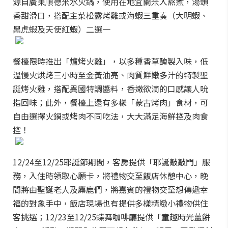
源自廣東順德米水火鍋，使用在地宜蘭米入熬煮，湯頭
香甜滑口，搭配主菜松露烤雞或海蝦三重奏（大明蝦、
黑虎蝦及天使紅蝦）二選一
餐檯限時推出「爐烤火雞」，以多種香草醃製入味，低
溫慢火烘烤三小時至金黃油亮、肉質鮮嫩多汁的特製聖
誕烤火雞，搭配異國特調醬料，香嫩欲滴的口感讓人吮
指回味；此外，餐檯上還有多樣「蒙古烤肉」食材，可
自由選擇火鍋或烤肉不同吃法，大大滿足海鮮控及肉食
控！
12/24至12/25耶誕節期間，客房提供「耶誕敲敲門」服
務，入住時領取心願卡，將禮物交至飯店休憩中心，晚
間將由聖誕老人及麋鹿們，將嘉賓的禮物交至想傳遞幸
福的對象手中，飯店現場也有提供多樣精緻小禮物供住
客挑選；12/23至12/25蝶舞咖啡廳提供「童趣時光薑餅