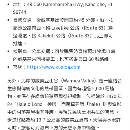
地址：49-560 Kamehameha Hwy, Kāneʻohe, HI
96744
自駕交通：從威基基出發開車約 45 分鐘。沿 H-1
高速公路向西，轉 Likelike 公路（Route 63）穿
過隧道，接 Kahekili 公路（Route 83）北上即可
抵達。
接駁車／公車交通：可於購票時直接預訂牧場自營
的威基基來回接駁車；也可搭乘公車 60 號路線
官網：
https://www.kualoa.com
另外，北岸的威美亞山谷（Waimea Valley）是一座結合
生態與傳統文化的熱帶園區，園內有超過 5,000 種植
物，並保存多處傳統建築與祭祀遺跡，包括建於 1470 年
的「Hale o Lono」神殿，而茅草建築「hale」則與電影
中的村落茅屋相互呼應，展現先民與土地共生的智慧 。
步道終點為約 13.7 公尺高的威美亞瀑布，天候與水況許
可時，旅客可到瀑布下方的天然水潭中暢遊。