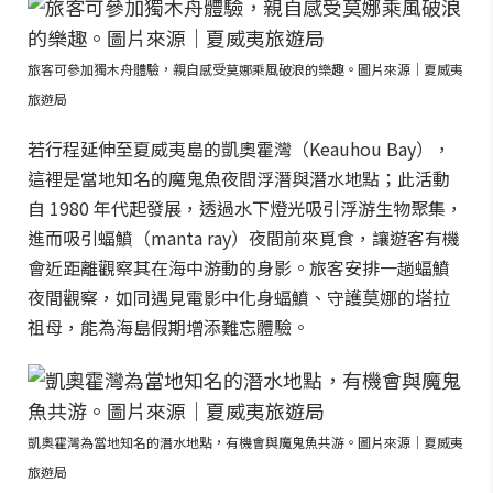
旅客可參加獨木舟體驗，親自感受莫娜乘風破浪的樂趣。圖片來源｜夏威夷
旅遊局
若行程延伸至夏威夷島的凱奧霍灣（Keauhou Bay），
這裡是當地知名的魔鬼魚夜間浮潛與潛水地點；此活動
自 1980 年代起發展，透過水下燈光吸引浮游生物聚集，
進而吸引蝠鱝（manta ray）夜間前來覓食，讓遊客有機
會近距離觀察其在海中游動的身影。旅客安排一趟蝠鱝
夜間觀察，如同遇見電影中化身蝠鱝、守護莫娜的塔拉
祖母，能為海島假期增添難忘體驗。
凱奧霍灣為當地知名的潛水地點，有機會與魔鬼魚共游。圖片來源｜夏威夷
旅遊局