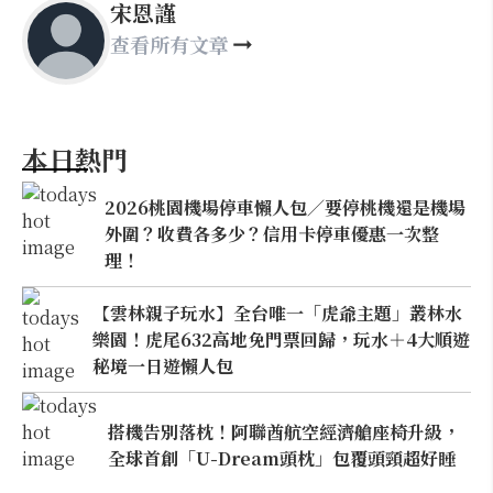
宋恩謹
查看所有文章
本日熱門
2026桃園機場停車懶人包／要停桃機還是機場
外圍？收費各多少？信用卡停車優惠一次整
理！
【雲林親子玩水】全台唯一「虎爺主題」叢林水
樂園！虎尾632高地免門票回歸，玩水＋4大順遊
秘境一日遊懶人包
搭機告別落枕！阿聯酋航空經濟艙座椅升級，
全球首創「U-Dream頭枕」包覆頭頸超好睡