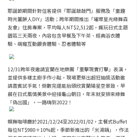
耶誕節期間針對住客提供「耶誕敲敲門」服務及「童趣
時光薑餅人DIY」活動；跨年期間推出「璀璨星光綠舞森
友會」住房專案，平均每人NT$2,512起，瘋玩日式主題
園區三天兩夜，內容包含早餐及下午茶、經典浴衣體
驗、萌寵互動餵食體驗、忍者體驗等
12/31跨年夜邀請宜蘭在地樂團「重擊現實打擊」表演，
並提供多樣主廚手作小點，現場更祭出超狂抽獎活動邀
請嘉賓試手氣！倒數完還能抬頭欣賞蘭陽星空景致，早
晨在日式風情美景中迎接龜山朝日，年末就安排來綠舞
「偽出國」，一路嗨到2022！
蝶舞咖啡廳於2021/12/24至2022/01/02，主餐式Buffet
每位NT$980＋10%起，季節新推出的「米湯鍋」，作法