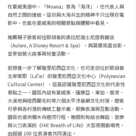
在夏威夷語中，「Moana」意為「海洋」，也代表人與
自然之間的連結。這份與大海共生的精神不只出現在電
影中，也能在夏威夷的相關景點與體驗中看見。
推薦親子旅客前往歐胡島的奧拉尼迪士尼度假飯店
（Aulani, A Disney Resort & Spa），與莫娜見面合影，
並參加營火故事與兒童活動。
若想進一步了解玻里尼西亞文化，也可走訪位於歐胡島
北岸萊耶（Lāʻie）的玻里尼西亞文化中心（Polynesian
Cultural Center），這是認識玻里尼西亞文化的代表性
景點之一。園區內設有夏威夷、薩摩亞、東加、斐濟、
大溪地與紐西蘭毛利等六個太平洋島嶼文化村落，遊客
可參與各村落的傳統工藝示範、歌舞表演與互動活動。
園區也提供獨木舟遊河行程，晚間則有結合舞蹈、音樂
與火刀表演的《HĀ: Breath of Life》大型夜間劇場秀，
由超過 100 位表演者共同演出。