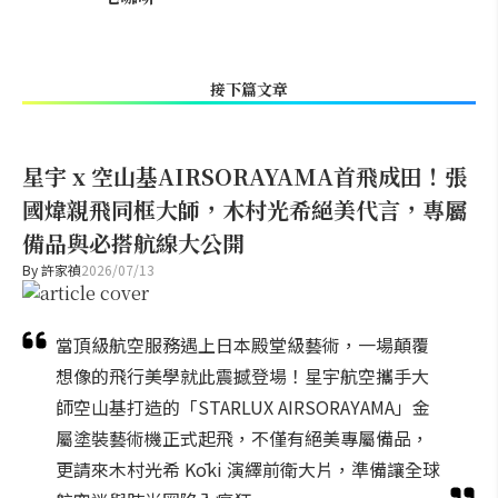
接下篇文章
星宇 x 空山基AIRSORAYAMA首飛成田！張
國煒親飛同框大師，木村光希絕美代言，專屬
備品與必搭航線大公開
By
許家禎
2026/07/13
當頂級航空服務遇上日本殿堂級藝術，一場顛覆
想像的飛行美學就此震撼登場！星宇航空攜手大
師空山基打造的「STARLUX AIRSORAYAMA」金
屬塗裝藝術機正式起飛，不僅有絕美專屬備品，
更請來木村光希 Kōki 演繹前衛大片，準備讓全球