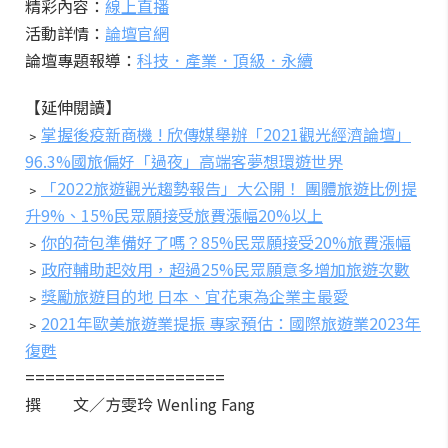
精彩內容：
線上直播
活動詳情：
論壇官網
論壇專題報導：
科技．產業．頂級．永續
【延伸閱讀】
﹥
掌握後疫新商機 ! 欣傳媒舉辦「2021觀光經濟論壇」
96.3%國旅偏好「過夜」高端客夢想環遊世界
﹥
「2022旅遊觀光趨勢報告」大公開！ 團體旅遊比例提
升9%、15%民眾願接受旅費漲幅20%以上
﹥
你的荷包準備好了嗎？85%民眾願接受20%旅費漲幅
﹥
政府輔助起效用，超過25%民眾願意多增加旅遊次數
﹥
獎勵旅遊目的地 日本、宜花東為企業主最愛
﹥
2021年歐美旅遊業提振 專家預估：國際旅遊業2023年
復甦
====================
撰 文／方雯玲 Wenling Fang