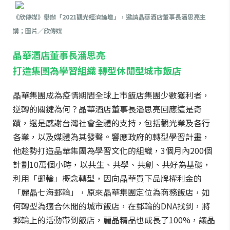
《欣傳媒》舉辦「2021觀光經濟論壇」，邀請晶華酒店董事長潘思亮主
講；圖片／欣傳媒
晶華酒店董事長潘思亮
打造集團為學習組織 轉型休閒型城市飯店
晶華集團成為疫情期間全球上市飯店集團少數獲利者，
逆轉的關鍵為何？晶華酒店董事長潘思亮回應這是奇
蹟，還是感謝台灣社會全體的支持，包括觀光業及各行
各業，以及媒體為其發聲。響應政府的轉型學習計畫，
他趁勢打造晶華集團為學習文化的組織，3個月內200個
計劃10萬個小時，以共生、共學、共創、共好為基礎，
利用「郵輪」概念轉型，因向晶華買下品牌權利金的
「麗晶七海郵輪」，原來晶華集團定位為商務飯店，如
何轉型為適合休閒的城市飯店，在郵輪的DNA找到，將
郵輪上的活動帶到飯店，麗晶精品也成長了100%，讓晶