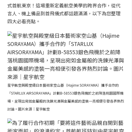
式首航東京！這場重新定義航空美學的跨界合作，從代
言人、機上備品到首飛儀式都話題滿滿，以下為您整理
四大必看亮點。
星宇航空與殿堂級日本藝術家空山基（Hajime SORAYAMA）攜手合作的
「STARLUX AIRSORAYAMA」計劃B-58553銀色飛機於之前降落桃園國際機
場，呈現出宛如金屬般的洗鍊光澤與金屬美感的塗裝一亮相便引發各界熱烈
討論。圖片來源｜星宇航空