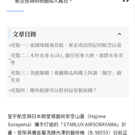
航空迷與時尚圈陷入瘋狂。
文章目錄
亮點一：張國煒親飛首航，東京成田世紀同框空山基
亮點二：木村光希 Kōki, 擔任形象大使，演繹未來美
學
亮點三：美感爆棚！專屬備品與機上特調「鏡空」搶
先看
亮點四：哪些航線可以搭到這架藝術機？
星宇航空與日本殿堂級藝術家空山基（Hajime
Sorayama）攜手打造的「STARLUX AIRSORAYAMA」計
畫，首架具備金屬洗鍊光澤的藝術機（B-58553）日前正