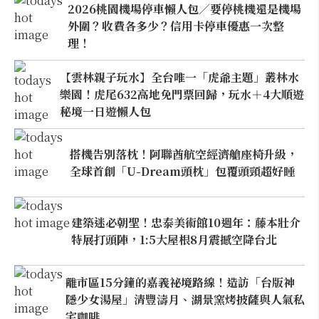
2026桃園機場停車懶人包／要停桃機還是機場
外圍？收費各多少？信用卡停車優惠一次整
理！
【雲林親子玩水】全台唯一「虎爺主題」叢林水
樂園！虎尾632高地免門票回歸，玩水＋4大順遊
秘境一日遊懶人包
搭機告別落枕！阿聯酋航空經濟艙座椅升級，
全球首創「U-Dream頭枕」包覆頭頸超好睡
建築迷必朝聖！忠泰美術館10週年：藤本壯介
特展打頭陣，1:5大屋根8月震撼空降台北
離市區15分鐘的嘉義祕境路線！造訪「台版神
隱少女湯屋」清豐濤月、湖景窯烤披薩與人氣私
宅咖啡