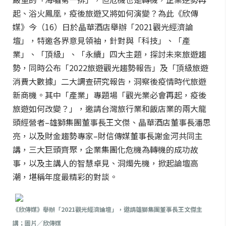
起、浴火鳳凰，疫後旅遊又將如何演變？為此《欣傳
媒》今（16）日於晶華酒店舉辦「2021觀光經濟論
壇」，特邀各界意見領袖，針對與「科技」、「產
業」、「頂級」、「永續」四大主題，探討未來旅遊趨
勢，同時公布「2022旅遊觀光趨勢報告」及「頂級旅遊
消費大數據」二大調查研究報告，洞察後疫情時代旅遊
新商機。其中「產業」專題場「觀光業必會再起，疫後
旅遊如何改變？」，邀請台灣旅行業和飯店業的兩大龍
頭經營者–雄獅集團董事長王文傑、晶華酒店董事長潘思
亮，以及財金趨勢專家–財信傳媒董事長謝金河共同主
講，三大巨頭齊聚，企業集團化危機為轉機的成功故
事，以及主講人的智慧卓見、洞燭先機，掀起論壇高
潮，堪稱年度最精彩的對談。
《欣傳媒》舉辦「2021觀光經濟論壇」，邀請雄獅集團董事長王文傑主
講；圖片／欣傳媒