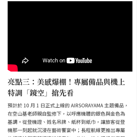
亮點三：美感爆棚！專屬備品與機上
特調「鏡空」搶先看
預計於 10 月 1 日正式上線的 AIRSORAYAMA 主題備品，
在空山基老師親自監修下，以呼應機體的銀色與金色為
基調。從登機證、姓名吊牌、紙杯到紙巾，讓旅客從登
機那一刻起就沉浸在藝術饗宴中；長程航線更推出專屬