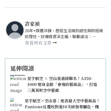
許家禎
20年+媒體淬鍊，歷經生活線的感性與財經線
的理性。欣傳媒資深主編。聯繫請洽：
nellyhsu@xinmedia.com
查看所有文章
延伸閱讀
星宇航空 × 空山基重磅聯名！A350-
1000 變身金銀「會飛的藝術品」，打造
三萬英呎空中藝廊
星宇航空×空山基｜地表最大空中藝術品！
Pantone反覆校對逾10次研發專屬色，機