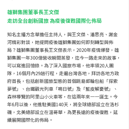
雄獅集團董事長王文傑
走訪全台創新國旅 為疫後復甦國際化佈局
知名主播方念華擔任主持人，與王文傑、潘思亮、謝金
河精彩對談，她提問疫後雄獅集團如何即刻轉型與佈
局？雄獅集團董事長王文傑表示，2020年疫情爆發，雄
獅集團一年300億營收瞬間蒸發，迄今一路走來的故事，
可以寫進回憶錄。為了深入國旅市場，他率領20人團
隊，16個月內29趟行程，走遍台灣各地，拜訪各地方政
府首長，包括創新國旅型態的首個跳島郵輪包船「探索
夢號」、台鐵觀光列車「鳴日號」及「藍皮解憂號」、
森林導覽的阿里山小火車等，在這兩年來一一誕生。今
年6月以後，他進駐美國140天，將全球總部設立在洛杉
磯，北美總部設立在溫哥華，為更長遠的疫後復甦，延
續展開國際化的佈局。