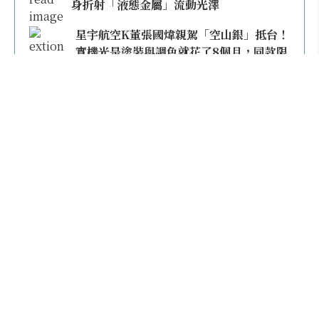
身折射「液態金屬」流動光澤
星宇航空K董張國煒親駕「空山銀」抵台！
實機光是塗裝與調色就花了8個月，同款限
量模型上架即秒殺
本日熱門
2026桃園機場停車懶人包／要停桃機還是機場
外圍？收費各多少？信用卡停車優惠一次整
理！
【雲林親子玩水】全台唯一「虎爺主題」叢林水
樂園！虎尾632高地免門票回歸，玩水＋4大順遊