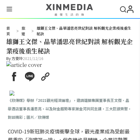
搜尋
首
旅
雄獅王文傑、晶華潘思亮世紀對談 解析觀光企業疫後重生
>
>
頁
遊
秘訣
雄獅王文傑、晶華潘思亮世紀對談 解析觀光企
業疫後重生秘訣
By
方雯玲
2021/12/16
《欣傳媒》舉辦「2021觀光經濟論壇」，邀請雄獅集團董事長王文傑、晶
華酒店董事長潘思亮，以及財金趨勢專家謝金河共同主講，三大巨頭齊聚，
對談精彩；圖片／欣傳媒
COVID-19新冠肺炎疫情衝擊全球，觀光產業成為受創最
嚴重的「海嘯第一排」，但危機也是轉機，企業逆勢再