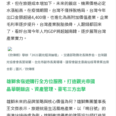
求，但在旅遊成本增加下，未來的飯店、機票價格必定
水漲船高。在疫情期間，台灣不僅掙脫格局，台灣今年
出口金額超過4,400億，也進化為高附加價值產業，企業
毛利率逐步提升，台灣產業脫胎換骨，人跟錢都回來
了，看好台灣今年人均GDP將超越南韓，逐步展現台灣
產業實力。
《欣傳媒》舉辦「2021觀光經濟論壇」，交通部政務次長陳彥伯、台灣觀
光協會會長葉菊蘭、台北市副市長黃珊珊、國發會副主委高仙桂等貴賓出席
合影；圖片／欣傳媒
雄獅食宿遊購行全方位服務，打造觀光帝國
晶華朝飯店、資產管理、豪宅三方出擊
雄獅未來的品牌策略與核心價值為何？雄獅集團董事長
王文傑表示，旅遊就是生活風格產業，以「鳴日號」的
南港站接待處為例，雄獅邀請優秀的建築設計師打造第