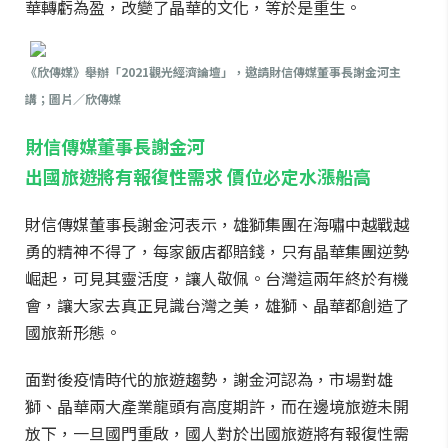
華轉虧為盈，改變了晶華的文化，等於是重生。
《欣傳媒》舉辦「2021觀光經濟論壇」，邀請財信傳媒董事長謝金河主
講；圖片／欣傳媒
財信傳媒董事長謝金河
出國旅遊將有報復性需求 價位必定水漲船高
財信傳媒董事長謝金河表示，雄獅集團在海嘯中越戰越
勇的精神不得了，每家飯店都賠錢，只有晶華集團逆勢
崛起，可見其靈活度，讓人敬佩。台灣這兩年終於有機
會，讓大家去真正見識台灣之美，雄獅、晶華都創造了
國旅新形態。
面對後疫情時代的旅遊趨勢，謝金河認為，市場對雄
獅、晶華兩大產業龍頭有高度期許，而在邊境旅遊未開
放下，一旦國門重啟，國人對於出國旅遊將有報復性需