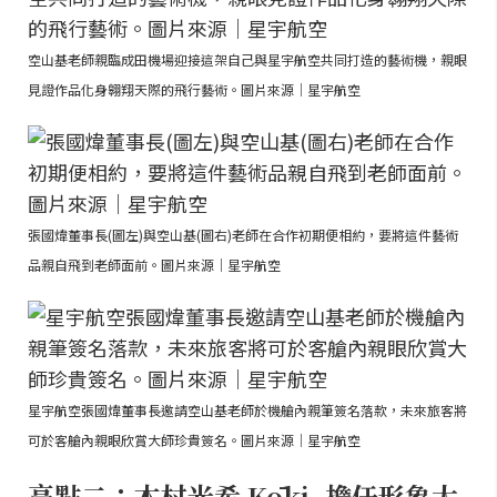
空山基老師親臨成田機場迎接這架自己與星宇航空共同打造的藝術機，親眼
見證作品化身翱翔天際的飛行藝術。圖片來源｜星宇航空
張國煒董事長(圖左)與空山基(圖右)老師在合作初期便相約，要將這件藝術
品親自飛到老師面前。圖片來源｜星宇航空
星宇航空張國煒董事長邀請空山基老師於機艙內親筆簽名落款，未來旅客將
可於客艙內親眼欣賞大師珍貴簽名。圖片來源｜星宇航空
亮點二：木村光希 Kōki, 擔任形象大