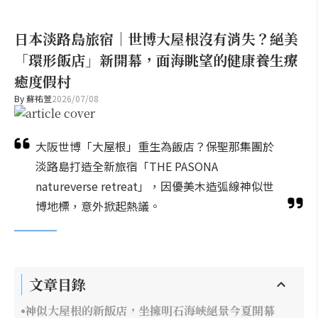
日本淡路島旅宿｜世博大屋根沒有消失？絕美
「環形飯店」新開幕，面海眺望的健康養生療
癒度假村
By
蘇祐萱
2026/07/08
大阪世博「大屋根」重生為飯店？保聖那集團於
淡路島打造全新旅宿「THE PASONA
natureverse retreat」，因優美木造弧線神似世
博地標，意外掀起熱議。
文章目錄
神似大屋根的新飯店，坐擁明石海峽絕景今夏開幕