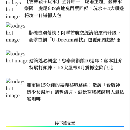
【雲林親子玩水】全台唯一「虎爺主題」叢林水
樂園！虎尾632高地免門票回歸，玩水＋4大順遊
秘境一日遊懶人包
搭機告別落枕！阿聯酋航空經濟艙座椅升級，
全球首創「U-Dream頭枕」包覆頭頸超好睡
建築迷必朝聖！忠泰美術館10週年：藤本壯介
特展打頭陣，1:5大屋根8月震撼空降台北
離市區15分鐘的嘉義祕境路線！造訪「台版神
隱少女湯屋」清豐濤月、湖景窯烤披薩與人氣私
宅咖啡
接下篇文章