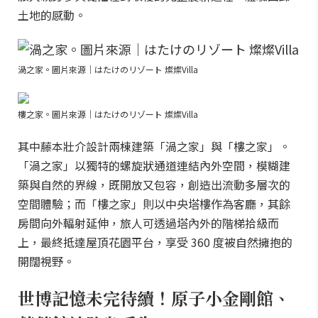
土地的感動。
渦之家。圖片來源｜はたけのリゾート 燦燦Villa
樓之家。圖片來源｜はたけのリゾート 燦燦Villa
其中藤本壯介設計兩棟建築「渦之家」與「樓之家」。
「渦之家」以獨特的螺旋狀通道連結內外空間，模糊建
築與自然的界線，既開放又包容，創造出流動多層次的
空間體驗；而「樓之家」則以中央塔樓作為客廳，其餘
房間向外輻射延伸，旅人可透過塔內外的階梯拾級而
上，最終抵達屋頂花園平台，享受 360 度被自然擁抱的
開闊視野。
世博記憶未完待續！原子小金剛館、