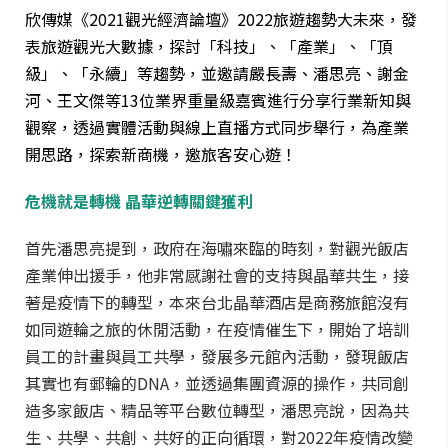
欣傳媒《2021觀光經濟論壇》2022旅遊趨勢大未來，發
表旅遊觀光大數據，探討「科技」、「產業」、「頂
級」、「永續」等趨勢，並邀請嚴長壽、潘思亮、謝金
河、王文傑等13位業界重量級嘉賓進行分享行業新知與
觀察，透過實體活動與線上直播方式同步舉行，為產業
開思路，探索新商機，邀旅客安心遊！
危機就是轉機 晶
華
逆轉關鍵獲利
首先潘思亮提到，政府在海嘯來臨的時刻，對觀光飯店
產業伸出援手，他非常感謝社會的支持與晶華共生，接
著是疫情下的轉型，本來台北晶華酒店是商務旅館沒有
如同遊輪之旅的休閒活動，在疫情催生下，開始了培訓
員工的計畫與員工共學，發展多元館內活動，發現飯店
其實也有郵輪的DNA，並透過集團資源的操作，共同創
造多家飯店、精品等平台數位轉型，潘思亮說，因為共
生、共學、共創、共好的正向循環，對2022年疫情改變