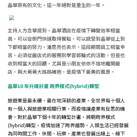
晶華原有的文化，這一年絕對是重生的一年。
主持人方念華提到，晶華酒店在疫情下轉變效率相當
高，可以從側門快速取得餐點，可以感受到晶華從上到
下都相當的努力，潘思亮也表示，這段期間員工相當辛
苦，必須從飯店式的服務到學習郵輪式的活動，但是也
收到相當大的回饋，尤其是小朋友依依不捨地離開飯
店，與大哥哥大姊姊擁抱，是疫情下最美的風景。
晶華
10
年升級
計畫 跨界模式(hybrid)轉型
旅遊業是最永續、最在地深耕的產業，全世界每十個人
有一個人與旅遊業相關行業，而疫情讓產業有反思的機
會，對於晶華下個十年的轉型計畫，將朝跨界模式
(hybrid)轉型，疫情加速了跨界趨勢，人類生活已經發展
為同時間工作、休閒、玩樂，產業也發展出線上、線下