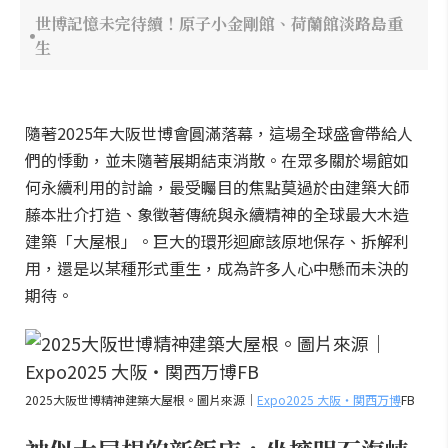
世博記憶未完待續！原子小金剛館、荷蘭館淡路島重
生
隨著2025年大阪世博會圓滿落幕，這場全球盛會帶給人
們的悸動，並未隨著展期結束消散。在眾多關於場館如
何永續利用的討論，最受矚目的焦點莫過於由建築大師
藤本壯介打造、象徵著傳統與永續精神的全球最大木造
建築「大屋根」。巨大的環形迴廊該原地保存、拆解利
用，還是以某種形式重生，成為許多人心中懸而未決的
期待。
2025大阪世博精神建築大屋根。圖片來源｜
Expo2025 大阪・関西万博
FB