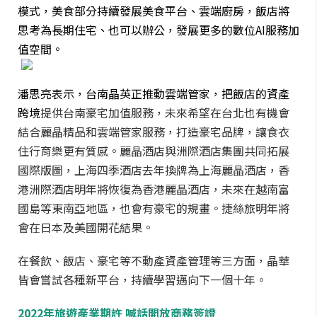
模式，美食部分持續發展美食平台、雲端廚房，飯店將
思考為長期住宅、也可以辦公，發展更多的數位AI服務加
值空間。
潘思亮表示，台南晶英正推動雲端管家，把飯店的資產
跨境
提供台南豪宅加值服務，未來希望在台北也有機會
結合麗晶精品和雲端管家服務，打造豪宅品牌，讓食衣
住行育樂更有質感。麗晶酒店與洲際酒店集團共同拓展
國際版圖，上海四季酒店去年換牌為上海麗晶酒店，香
港洲際酒店明年將恢復為香港麗晶酒店，未來在越南富
國島等東南亞地區，也會有豪宅的規畫。捷絲旅明年將
會在日本及美國開花結果。
在餐飲、飯店、豪宅等不動產資產管理等三方面，晶華
皆會嘗試各種新平台，持續學習邁向下一個十年。
2022
年旅遊產業期許 喊話開放商務簽證