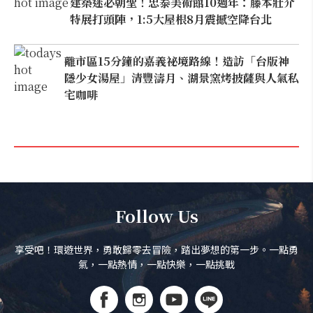
建築迷必朝聖！忠泰美術館10週年：藤本壯介
特展打頭陣，1:5大屋根8月震撼空降台北
離市區15分鐘的嘉義祕境路線！造訪「台版神
隱少女湯屋」清豐濤月、湖景窯烤披薩與人氣私
宅咖啡
Follow Us
享受吧！環遊世界，勇敢歸零去冒險，踏出夢想的第一步。一點勇
氣，一點熱情，一點快樂，一點挑戰