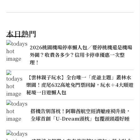
本日熱門
2026桃園機場停車懶人包／要停桃機還是機場
外圍？收費各多少？信用卡停車優惠一次整
理！
【雲林親子玩水】全台唯一「虎爺主題」叢林水
樂園！虎尾632高地免門票回歸，玩水＋4大順遊
秘境一日遊懶人包
搭機告別落枕！阿聯酋航空經濟艙座椅升級，
全球首創「U-Dream頭枕」包覆頭頸超好睡