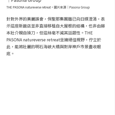
THE PASONA natureverse retreat。圖片來源｜Pasona Group
針對外界的美麗誤會，保聖那集團雖已向日媒澄清，表
示這座新飯店並非直接移植自大屋根的結構，也非由藤
本壯介親自操刀，但這絲毫不減其話題性。THE
PASONA natureverse retreat坐擁絕佳視野，佇立於
此，能將壯麗的明石海峽大橋與對岸神戶市景盡收眼
底。