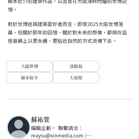
藤本壯介的建築作品，以及曾在大阪灣畔閃耀的世博記
憶。
對於世博迷與建築愛好者而言，即使2025大阪世博落
幕，但關於那年的回憶、關於對未來的想像，都將在這
座島嶼上以更永續、更貼近自然的方式流傳下去。
大阪世博
淡路島
藤本壯介
大屋根
蘇祐萱
編輯企劃。 聯繫請洽：
maysu@xinmedia.com /