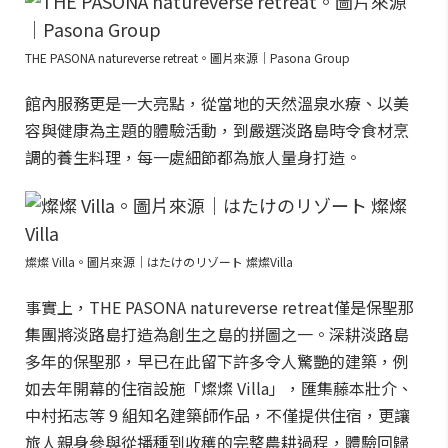
THE PASONA natureverse retreat。圖片來源｜Pasona Group
館內服務更是一大亮點，從當地的天然溫泉水療、以美
容與健康為主題的體驗活動，到嚴選淡路島時令食材烹
調的養生料理，每一處細節都為旅人量身打造。
燦燦 Villa。圖片來源｜はたけのリゾート 燦燦Villa
事實上，THE PASONA natureverse retreat僅是保聖那
集團將淡路島打造為創生之島的拼圖之一。深耕淡路島
多年的保聖那，早已在此留下許多令人驚艷的建築，例
如去年開幕的住宿設施「燦燦 Villa」，匯集藤本壯介、
中村拓志等 9 組知名建築師作品，不僅提供住宿，更讓
旅人親身參與從播種到收穫的完整農耕過程，體驗回歸