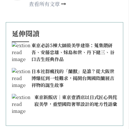
may860527@gmail.com
查看所有文章
延伸閱讀
東京必訪5棟大師級美學建築：蒐集隈研
吾、安藤忠雄、妹島和世、丹下健三、谷
口吉生經典作品
日本社群瘋找的「蘭獸」是誰？從大阪世
博爆紅到一娃難求，揭開台灣國際蘭展吉
祥物的誕生故事
東京新飯店｜東京壹酒店以日式匠心與侘
寂美學，重塑國際奢華設計的地方性語彙