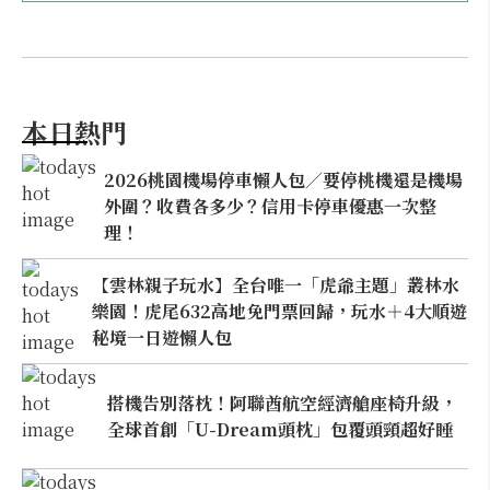
本日熱門
2026桃園機場停車懶人包／要停桃機還是機場
外圍？收費各多少？信用卡停車優惠一次整
理！
【雲林親子玩水】全台唯一「虎爺主題」叢林水
樂園！虎尾632高地免門票回歸，玩水＋4大順遊
秘境一日遊懶人包
搭機告別落枕！阿聯酋航空經濟艙座椅升級，
全球首創「U-Dream頭枕」包覆頭頸超好睡