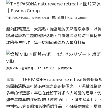
THE PASONA natureverse retreat。圖片來源｜Pasona Group
館內服務更是一大亮點，從當地的天然溫泉水療、以美
容與健康為主題的體驗活動，到嚴選淡路島時令食材烹
調的養生料理，每一處細節都為旅人量身打造。
燦燦 Villa。圖片來源｜はたけのリゾート 燦燦Villa
事實上，THE PASONA natureverse retreat僅是保聖那
集團將淡路島打造為創生之島的拼圖之一。深耕淡路島
多年的保聖那，早已在此留下許多令人驚艷的建築，例
如去年開幕的住宿設施「燦燦 Villa」，匯集藤本壯介、
中村拓志等 9 組知名建築師作品，不僅提供住宿，更讓