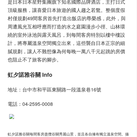
是日本日本星野集團旗下知名國際品牌酒店，主打日式
頂級服務，讓喜愛日本旅遊的國人趨之若鶩。整個度假
村僅規劃49間客房首先打造出飯店的尊榮感，此外，與
周遭風光互相呼應而打造的水之庭園漫步小徑、山林環
繞的室外泳池與露天風呂，到每間客房特別以樓中樓設
計，將專屬溫泉空間獨立出來，這些襲自日本正宗的細
膩規劃，讓人不難想像為何每晚一萬八千元起跳的房價
也阻止不了旅客的腳步。
虹夕諾雅谷關 Info
地址：台中市和平區東關路一段溫泉巷16號
電話：04-2595-0008
虹夕諾雅谷關每間客房盡攬谷關秀麗山景，並且各自擁有獨立溫泉空間。攝