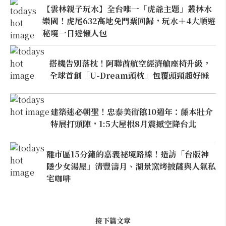
【雲林親子玩水】全台唯一「虎爺主題」叢林水
樂園！虎尾632高地免門票回歸，玩水＋4大順遊
秘境一日遊懶人包
搭機告別落枕！阿聯酋航空經濟艙座椅升級，
全球首創「U-Dream頭枕」包覆頭頸超好睡
建築迷必朝聖！忠泰美術館10週年：藤本壯介
特展打頭陣，1:5大屋根8月震撼空降台北
離市區15分鐘的嘉義祕境路線！造訪「台版神
隱少女湯屋」清豐濤月、湖景窯烤披薩與人氣私
宅咖啡
接下篇文章