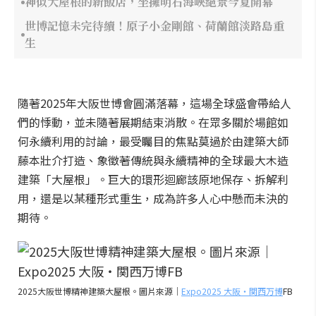
神似大屋根的新飯店，坐擁明石海峽絕景今夏開幕
世博記憶未完待續！原子小金剛館、荷蘭館淡路島重
生
隨著2025年大阪世博會圓滿落幕，這場全球盛會帶給人
們的悸動，並未隨著展期結束消散。在眾多關於場館如
何永續利用的討論，最受矚目的焦點莫過於由建築大師
藤本壯介打造、象徵著傳統與永續精神的全球最大木造
建築「大屋根」。巨大的環形迴廊該原地保存、拆解利
用，還是以某種形式重生，成為許多人心中懸而未決的
期待。
2025大阪世博精神建築大屋根。圖片來源｜
Expo2025 大阪・関西万博
FB