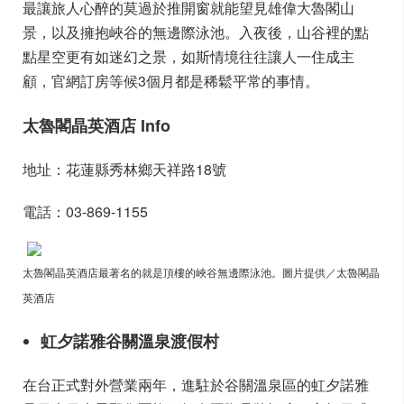
最讓旅人心醉的莫過於推開窗就能望見雄偉大魯閣山
景，以及擁抱峽谷的無邊際泳池。入夜後，山谷裡的點
點星空更有如迷幻之景，如斯情境往往讓人一住成主
顧，官網訂房等候3個月都是稀鬆平常的事情。
太魯閣晶英酒店 Info
地址：花蓮縣秀林鄉天祥路18號
電話：03-869-1155
太魯閣晶英酒店最著名的就是頂樓的峽谷無邊際泳池。圖片提供
／
太魯閣晶
英酒店
虹夕諾雅谷關溫泉渡假村
在台正式對外營業兩年，進駐於谷關溫泉區的虹夕諾雅