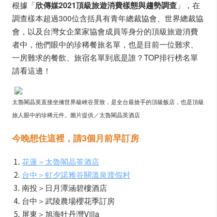
根據「
欣傳媒2021頂級旅遊消費樣態與趨勢調查
」，在
調查樣本超過300位含括具有青年總裁協會、世界總裁協
會，以及台灣女企業家協會成員等身分的頂級旅遊消費
者中，他們眼中的珍稀餐旅名單，也是目前一位難求、
一房難求的餐飲、旅宿名單到底是誰？TOP排行榜名單
請看這邊！
太魯閣晶英直接坐擁世界級峽谷景致，是全台最搶手的頂級飯店，也是頂級
旅人眼中的珍稀元件。圖片提供／太魯閣晶英酒店
今晚想住這裡，請3
個月前早訂房
花蓮＞太魯閣晶英酒店
台中＞虹夕諾雅谷關溫泉渡假村
南投＞日月潭涵碧樓酒店
台中＞武陵農場櫻花季訂房
屏東＞旭海牡丹灣Villa