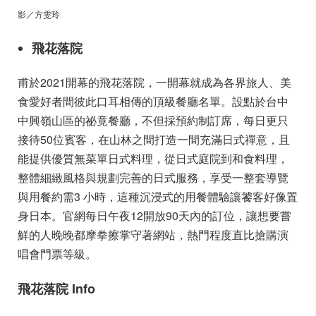
影
／方雯玲
飛花落院
甫於2021開幕的飛花落院，一開幕就成為各界旅人、美
食愛好者間彼此口耳相傳的頂級餐廳名單。設點於台中
中興嶺山區的祕竟餐廳，不但採預約制訂席，每日更只
接待50位賓客，在山林之間打造一間充滿日式禪意，且
能提供優質無菜單日式料理，從日式庭院到和食料理，
整體細緻風格與規劃完善的日式服務，享受一整套導覽
與用餐約需3 小時，這種沉浸式的用餐體驗讓饕客好像置
身日本。官網每日午夜12開放90天內的訂位，讓想要嘗
鮮的人晚晚都摩拳擦掌守著網站，熱門程度直比搶購演
唱會門票等級。
飛花落院 Info