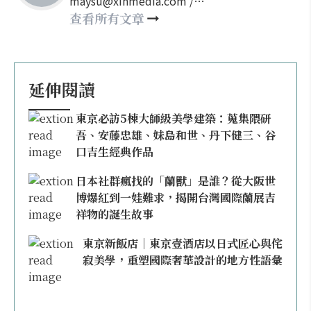
maysu@xinmedia.com /
may860527@gmail.com
查看所有文章
延伸閱讀
東京必訪5棟大師級美學建築：蒐集隈研
吾、安藤忠雄、妹島和世、丹下健三、谷
口吉生經典作品
日本社群瘋找的「蘭獸」是誰？從大阪世
博爆紅到一娃難求，揭開台灣國際蘭展吉
祥物的誕生故事
東京新飯店｜東京壹酒店以日式匠心與侘
寂美學，重塑國際奢華設計的地方性語彙