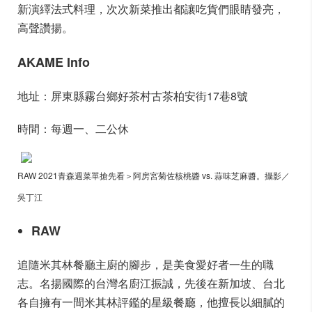
新演繹法式料理，次次新菜推出都讓吃貨們眼睛發亮，
高聲讚揚。
AKAME Info
地址：屏東縣霧台鄉好茶村古茶柏安街17巷8號
時間：每週一、二公休
RAW 2021青森週菜單搶先看＞阿房宮菊佐核桃醬 vs. 蒜味芝麻醬。攝影／
吳丁江
RAW
追隨米其林餐廳主廚的腳步，是美食愛好者一生的職
志。名揚國際的台灣名廚江振誠，先後在新加坡、台北
各自擁有一間米其林評鑑的星級餐廳，他擅長以細膩的