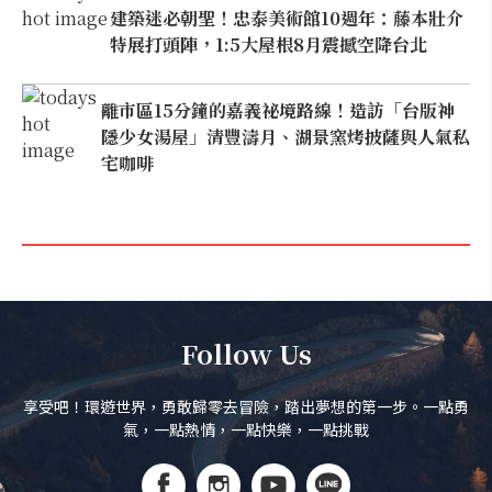
建築迷必朝聖！忠泰美術館10週年：藤本壯介
特展打頭陣，1:5大屋根8月震撼空降台北
離市區15分鐘的嘉義祕境路線！造訪「台版神
隱少女湯屋」清豐濤月、湖景窯烤披薩與人氣私
宅咖啡
Follow Us
享受吧！環遊世界，勇敢歸零去冒險，踏出夢想的第一步。一點勇
氣，一點熱情，一點快樂，一點挑戰