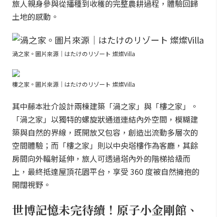
旅人親身參與從播種到收穫的完整農耕過程，體驗回歸
土地的感動。
渦之家。圖片來源｜はたけのリゾート 燦燦Villa
樓之家。圖片來源｜はたけのリゾート 燦燦Villa
其中藤本壯介設計兩棟建築「渦之家」與「樓之家」。
「渦之家」以獨特的螺旋狀通道連結內外空間，模糊建
築與自然的界線，既開放又包容，創造出流動多層次的
空間體驗；而「樓之家」則以中央塔樓作為客廳，其餘
房間向外輻射延伸，旅人可透過塔內外的階梯拾級而
上，最終抵達屋頂花園平台，享受 360 度被自然擁抱的
開闊視野。
世博記憶未完待續！原子小金剛館、