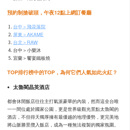
預約制搶破頭，午夜12
點上網訂餐廳
台中＞飛花落院
屏東＞AKAME
台北＞RAW
台中＞小樂沐
宜蘭＞饗宴鐵板燒
TOP
排行榜中的TOP
，為何它們人氣如此火紅？
太魯閣晶英酒店
都會休閒飯店往往主打氣派豪華的內裝，然而這全台唯
一一間位處於國家公園，更是世界級觀光景點太魯閣的
酒店，不但得天獨厚擁有最優越的地理優勢，更完美地
將山脈勝景攬入飯店，成為一種無法複製的獨家氛圍。