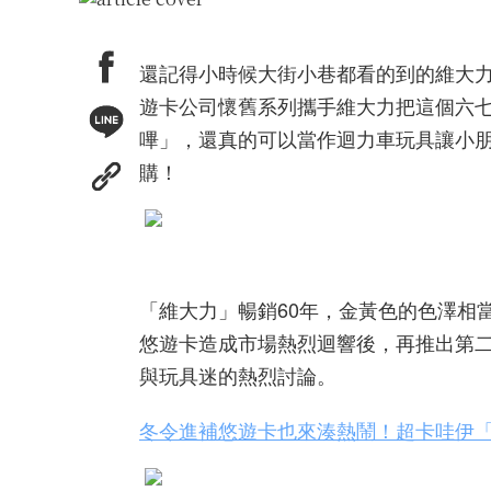
還記得小時候大街小巷都看的到的維大
遊卡公司懷舊系列攜手維大力把這個六
嗶」，還真的可以當作迴力車玩具讓小朋友
購！
「維大力」暢銷60年，金黃色的色澤相
悠遊卡造成市場熱烈迴響後，再推出第二
與玩具迷的熱烈討論。
冬令進補悠遊卡也來湊熱鬧！超卡哇伊「