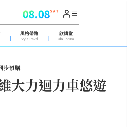
08.08
S A T
點
風格帶路
欣講堂
Style Travel
Xin Forum
同步預購
維大力迴力車悠遊