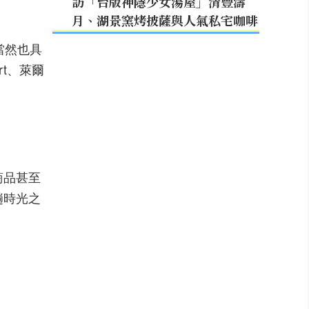
訪「台版神隱少女湯屋」清豐濤
月、湖景窯烤披薩與人氣私宅咖啡
當然也具
rt、萊爾
商品甚至
趟時光之