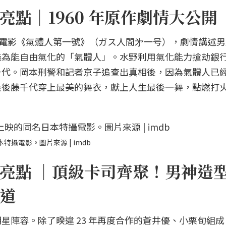
點｜1960 年原作劇情大公開
特攝電影《氣體人第一號》（ガス人間㐧一号），劇情講述
造為能自由氣化的「氣體人」。水野利用氣化能力搶劫銀
千代。岡本刑警和記者京子追查出真相後，因為氣體人已
最後藤千代穿上最美的舞衣，獻上人生最後一舞，點燃打
特攝電影。圖片來源 | imdb
亮點 ｜頂級卡司齊聚！男神造
道
星陣容。除了暌違 23 年再度合作的蒼井優、小栗旬組成