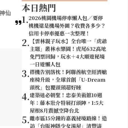
本日熱門
等神仙
1
.
2026桃園機場停車懶人包／要停
桃機還是機場外圍？收費各多少？
信用卡停車優惠一次整理！
2
.
【雲林親子玩水】全台唯一「虎爺
主題」叢林水樂園！虎尾632高地
免門票回歸，玩水＋4大順遊秘境
一日遊懶人包
3
.
搭機告別落枕！阿聯酋航空經濟艙
座椅升級，全球首創「U-Dream
頭枕」包覆頭頸超好睡
4
.
建築迷必朝聖！忠泰美術館10週
年：藤本壯介特展打頭陣，1:5大
屋根8月震撼空降台北
5
.
離市區15分鐘的嘉義祕境路線！造
訪「台版神隱少女湯屋」清豐濤