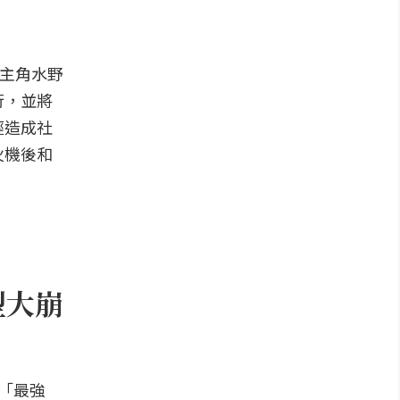
男主角水野
行，並將
經造成社
火機後和
型大崩
「最強