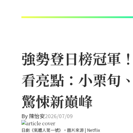
強勢登日榜冠軍！N
看亮點：小栗旬
驚悚新巔峰
By
陳怡安
2026/07/09
日劇《氣體人第一號》。圖片來源 | Netflix