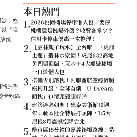
本日熱門
眼淚，悠
1
.
2026桃園機場停車懶人包／要停
可以「嗶
桃機還是機場外圍？收費各多少？
開放預
信用卡停車優惠一次整理！
2
.
【雲林親子玩水】全台唯一「虎爺
主題」叢林水樂園！虎尾632高地
免門票回歸，玩水＋4大順遊秘境
一日遊懶人包
3
.
搭機告別落枕！阿聯酋航空經濟艙
胖瓶造型
座椅升級，全球首創「U-Dream
遊卡粉絲
頭枕」包覆頭頸超好睡
4
.
建築迷必朝聖！忠泰美術館10週
年：藤本壯介特展打頭陣，1:5大
屋根8月震撼空降台北
5
.
離市區15分鐘的嘉義祕境路線！造