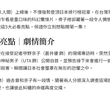
》（ガス人間）上線後，不僅強勢登頂日本排行榜冠軍，在台灣
劇乍看是重口味的科幻驚悚片，骨子裡卻藏著一段令人惆
這5大必看亮點，保證你立刻想點開第一集！
亮點｜劇情簡介
在接受記者甲野京子（蒼井優 飾）的現場專訪時，突然
神秘男子（UTA 飾）公開自首，並預告接下來會進行一
都殺害，瞬間讓日本社會壟罩在無形的恐懼之中。
飾）過去曾和京子有一段情，隨著兩人分頭深入調查這場
現，也讓彼此糾纏的命運再度交織。