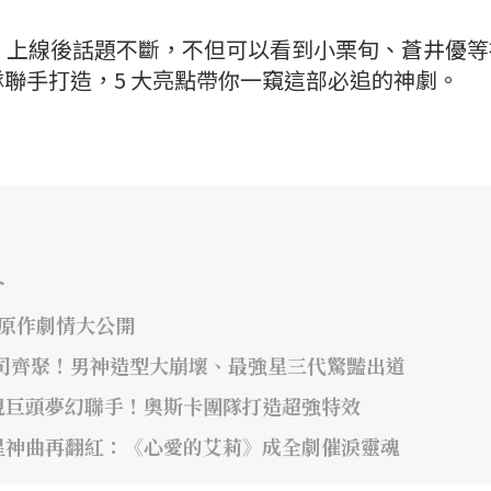
一號》上線後話題不斷，不但可以看到小栗旬、蒼井優
聯手打造，5 大亮點帶你一窺這部必追的神劇。
介
年原作劇情大公開
司齊聚！男神造型大崩壞、最強星三代驚豔出道
視巨頭夢幻聯手！奧斯卡團隊打造超強特效
星神曲再翻紅：《心愛的艾莉》成全劇催淚靈魂