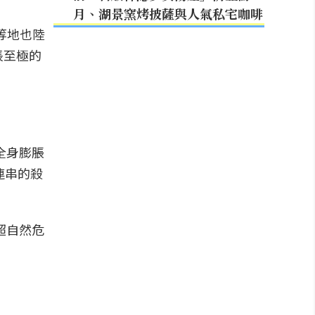
月、湖景窯烤披薩與人氣私宅咖啡
等地也陸
悵至極的
全身膨脹
連串的殺
超自然危