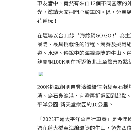
車友當中，竟然有來自12個不同國家的
光，邀請大家把開心騎車的回憶，分享
花蓮玩！
在這場以台11線〝海線騎GO GO !
最陡、最具挑戰性的行程。競賽及挑戰組
道、水璉、傳說中的海線最陡的牛山、芭
競賽組100K則在折返後北上至鹽寮終點
200K挑戰組則自豐濱繼續往南騎至石
濱、烏石鼻漁港、宜灣再折返回到起點。
平洋公園-新天堂樂園約10公里。
「2021花蓮太平洋盃自行車賽」是今
過花蓮大橋至海線最陡的牛山，領先四位選手