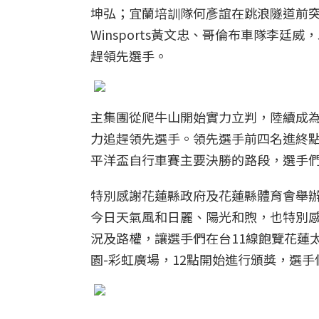
坤弘；宜蘭培訓隊何彥誼在跳浪隧道前突
Winsports黃文忠、哥倫布車隊李
趕領先選手。
主集團從爬牛山開始實力立判，陸續成
力追趕領先選手。領先選手前四名進終點
平洋盃自行車賽主要決勝的路段，選手
特別感謝花蓮縣政府及花蓮縣體育會舉辦「
今日天氣風和日麗、陽光和煦，也特別
況及路權，讓選手們在台11線飽覽花蓮
園-彩虹廣場，12點開始進行頒獎，選