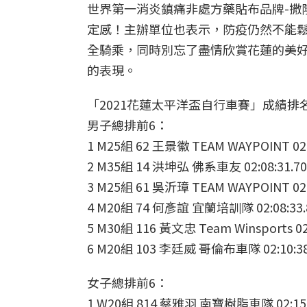
世界第一消炎鎮痛非處方藥貼布品牌-撒
定感！主辦單位也表示，防疫仍然不能
全騎乘，同時別忘了盡情欣賞花蓮的美
的表現。
「2021花蓮太平洋盃自行車賽」成績排
男子總排前6：
1 M25組 62 王景徽 TEAM WAYPOINT 02:
2 M35組 14 洪坤弘 佛系車友 02:08:31.70
3 M25組 61 吳沂璋 TEAM WAYPOINT 02:
4 M20組 74 何彥誼 宜蘭培訓隊 02:08:33.
5 M30組 116 黃文忠 Team Winsports 02:
6 M20組 103 李廷威 哥倫布車隊 02:10:38
女子總排前6：
1 W20組 814 蔡雅羽 南寶樹脂車隊 02:15: