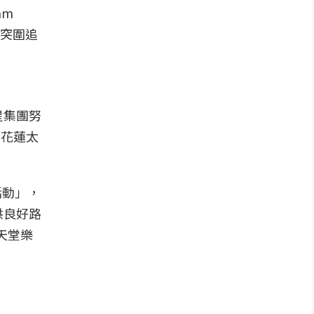
am
後突圍追
星集團努
為花蓮太
活動」，
供良好路
天堂樂