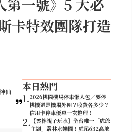
人第一號》5 大必
斯卡特效團隊打造
本日熱門
等神仙
1
.
2026桃園機場停車懶人包／要停
桃機還是機場外圍？收費各多少？
信用卡停車優惠一次整理！
2
.
【雲林親子玩水】全台唯一「虎爺
主題」叢林水樂園！虎尾632高地