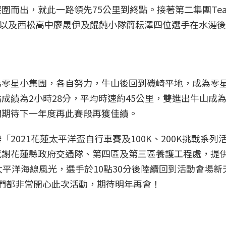
圍而出，就此一路領先75公里到終點。接著第二集團Te
廷威，以及西松高中廖晟伊及餛飩小隊簡耘澤四位選手在水漣
為零星小集團，各自努力，牛山後回到磯崎平地，成為零
成績為2小時28分，平均時速約45公里，雙進出牛山成
們期待下一年度再此賽段再獲佳績。
2021花蓮太平洋盃自行車賽及100K、200K挑戰系列
感謝花蓮縣政府交通隊、第四區及第三區養護工程處，提
太平洋海線風光，選手於10點30分後陸續回到活動會場新
手們都非常開心此次活動，期待明年再會！