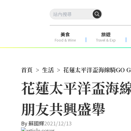
美食
旅遊
Food & Wine
Travel & Exp
首頁
>
生活
>
花蓮太平洋盃海線騎GO G
花蓮太平洋盃海線騎
朋友共興盛舉
By
蘇國輝
2021/12/13