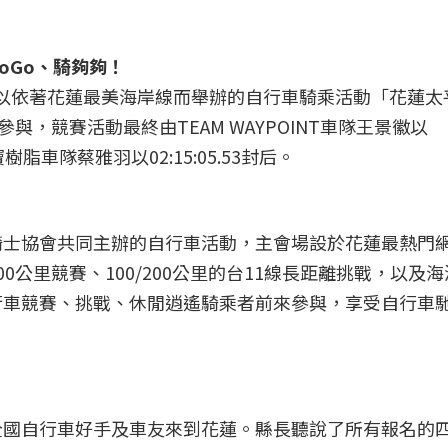
oGo、騎夠夠！
，這場以依著花蓮最美海岸線而舉辦的自行車騎乘活動「花蓮
與，競賽活動最終由TEAM WAYPOINT車隊王景徽以
寶樹脂車隊蔡雅羽以02:15:05.53封后。
騎士協會共同主辦的自行車活動，主會場設於花蓮最熱門
0公里競賽、100/200公里的台11線長距離挑戰，以及
行車競賽、挑戰、休閒逍遙騎乘者前來參與，享受自行車
全國自行車好手及車友來到花蓮。縣長聽說了所有報名的