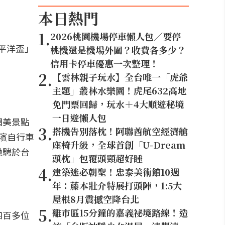
本日熱門
1
.
2026桃園機場停車懶人包／要停
太平洋盃」
桃機還是機場外圍？收費各多少？
信用卡停車優惠一次整理！
2
.
【雲林親子玩水】全台唯一「虎爺
主題」叢林水樂園！虎尾632高地
免門票回歸，玩水＋4大順遊秘境
一日遊懶人包
網美景點
3
.
搭機告別落枕！阿聯酋航空經濟艙
海濱自行車
座椅升級，全球首創「U-Dream
馳騁於台
頭枕」包覆頭頸超好睡
4
.
建築迷必朝聖！忠泰美術館10週
年：藤本壯介特展打頭陣，1:5大
屋根8月震撼空降台北
5
.
離市區15分鐘的嘉義祕境路線！造
四百多位