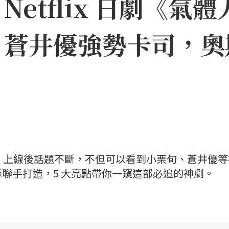
etflix 日劇《氣體
、蒼井優強勢卡司，奧
一號》上線後話題不斷，不但可以看到小栗旬、蒼井優
聯手打造，5 大亮點帶你一窺這部必追的神劇。