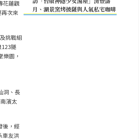
訪「台版神隱少女湯屋」清豐濤
傳花蓮觀
月、湖景窯烤披薩與人氣私宅咖啡
要再次來
賽及挑戰組
123隧
堂樂園，
仙洞、長
-南濱太
發後，經
系車友洪