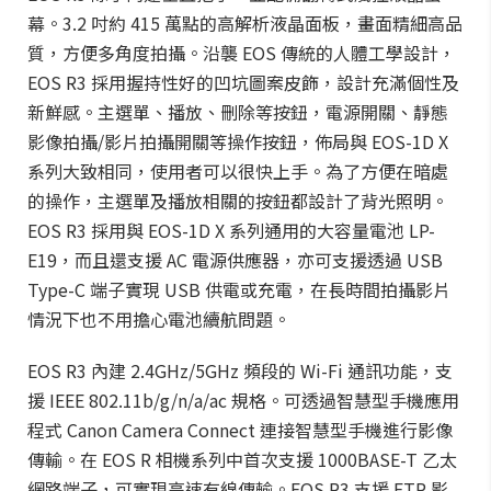
幕。3.2 吋約 415 萬點的高解析液晶面板，畫面精細高品
質，方便多角度拍攝。沿襲 EOS 傳統的人體工學設計，
EOS R3 採用握持性好的凹坑圖案皮飾，設計充滿個性及
新鮮感。主選單、播放、刪除等按鈕，電源開關、靜態
影像拍攝/影片拍攝開關等操作按鈕，佈局與 EOS-1D X
系列大致相同，使用者可以很快上手。為了方便在暗處
的操作，主選單及播放相關的按鈕都設計了背光照明。
EOS R3 採用與 EOS-1D X 系列通用的大容量電池 LP-
E19，而且還支援 AC 電源供應器，亦可支援透過 USB
Type-C 端子實現 USB 供電或充電，在長時間拍攝影片
情況下也不用擔心電池續航問題。
EOS R3 內建 2.4GHz/5GHz 頻段的 Wi-Fi 通訊功能，支
援 IEEE 802.11b/g/n/a/ac 規格。可透過智慧型手機應用
程式 Canon Camera Connect 連接智慧型手機進行影像
傳輸。在 EOS R 相機系列中首次支援 1000BASE-T 乙太
網路端子，可實現高速有線傳輸。EOS R3 支援 FTP 影