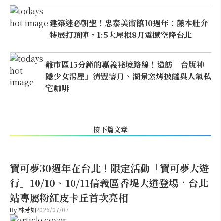
建築迷必朝聖！忠泰美術館10週年：藤本壯介
特展打頭陣，1:5大屋根8月震撼空降台北
離市區15分鐘的嘉義祕境路線！造訪「台版神
隱少女湯屋」清豐濤月、湖景窯烤披薩與人氣私
宅咖啡
接下篇文章
寶可夢30週年在台北！限定活動「寶可夢大遊
行」10/10、10/11信義區香堤大道登場，台北
站專屬粉紅皮卡丘首次亮相
By
林芳如
2026/07/07