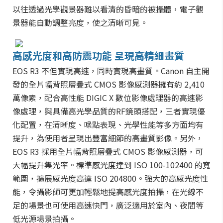
以往透過光學觀景器難以看清的昏暗的被攝體，電子觀
景器能自動調整亮度，使之清晰可見。
高感光度和高防震功能 呈現高精細畫質
EOS R3 不但實現高速，同時實現高畫質。Canon 自主開
發的全片幅背照層疊式 CMOS 影像感測器擁有約 2,410
萬像素，配合高性能 DIGIC X 數位影像處理器的高速影
像處理，與具備高光學品質的RF鏡頭搭配，三者實現優
化配置，在清晰度、噪點表現、光學性能等多方面均有
提升，為使用者呈現出豐富細節的高畫質影像。另外，
EOS R3 採用全片幅背照層疊式 CMOS 影像感測器，可
大幅提升集光率。標準感光度達到 ISO 100-102400 的寬
範圍，擴展感光度高達 ISO 204800。強大的高感光度性
能，令攝影師可更加輕鬆地提高感光度拍攝，在光線不
足的場景也可使用高速快門，廣泛適用於室內、夜間等
低光源場景拍攝。