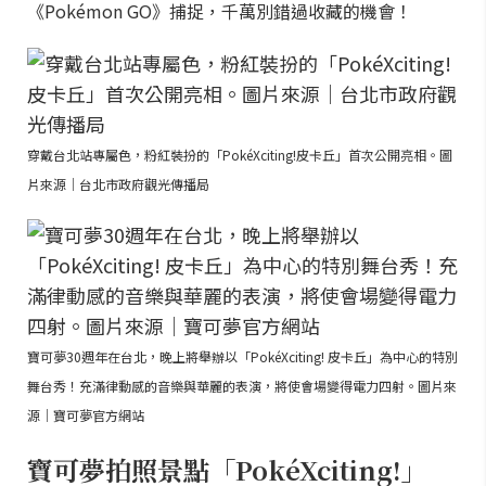
《Pokémon GO》捕捉，千萬別錯過收藏的機會！
穿戴台北站專屬色，粉紅裝扮的「PokéXciting!皮卡丘」首次公開亮相。圖
片來源｜台北市政府觀光傳播局
寶可夢30週年在台北，晚上將舉辦以「PokéXciting! 皮卡丘」為中心的特別
舞台秀！充滿律動感的音樂與華麗的表演，將使會場變得電力四射。圖片來
源｜寶可夢官方網站
寶可夢拍照景點「PokéXciting!」