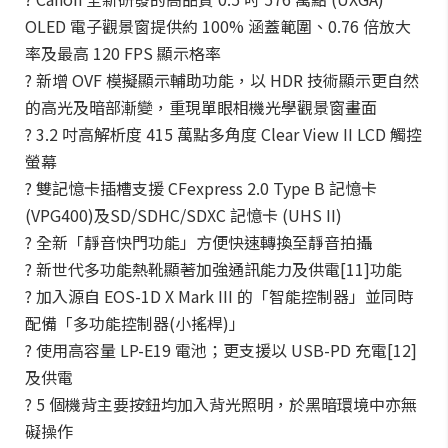
OLED 電子觀景窗提供約 100% 涵蓋範圍、0.76 倍放大
率及最高 120 FPS 顯示格率
? 新增 OVF 模擬顯示輔助功能，以 HDR 技術顯示更自然
的高光及暗部漸變，重現單眼相機光學觀景窗畫面
? 3.2 吋高解析度 415 萬點多角度 Clear View II LCD 觸控
螢幕
? 雙記憶卡插槽支援 CFexpress 2.0 Type B 記憶卡
(VPG400)及SD/SDHC/SDXC 記憶卡 (UHS II)
? 全新「靜音快門功能」方便快速轉換至靜音拍攝
? 新世代多功能熱靴顯著加強通訊能力及供電[11]功能
? 加入源自 EOS-1D X Mark III 的「智能控制器」並同時
配備「多功能控制器(小搖桿)」
? 使用高容量 LP-E19 電池；更支援以 USB-PD 充電[12]
及供電
? 5 個機背主要按鈕均加入背光照明，於黑暗環境中亦無
礙操作