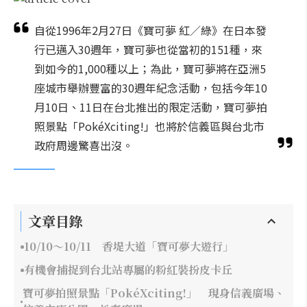
自從1996年2月27日《寶可夢 紅／綠》在日本發
行已邁入30週年，寶可夢也從當初的151種，來
到如今的1,000種以上；為此，寶可夢將在亞洲5
座城市舉辦豐富的30週年紀念活動，包括今年10
月10日、11日在台北推出的限定活動，寶可夢拍
照景點「PokéXciting!」也將於信義區與台北市
政府周邊驚喜出沒。
文章目錄
10/10～10/11 香堤大道「寶可夢大遊行」
有機會捕捉到台北站專屬的粉紅裝扮皮卡丘
寶可夢拍照景點「PokéXciting!」 現身信義廣場、