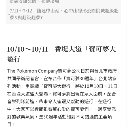
信義安康公園、松壽廣場
7/11～7/12 捷運中山站、心中山線形公園挑戰超級超
夢X與超級超夢Y
10/10～10/11 香堤大道「寶可夢大
遊行」
The Pokémon Company寶可夢公司日前與台北市政府
共同舉辦記者會，宣布合作「寶可夢30週年」台北站系
列活動，重頭戲「寶可夢大遊行」將於10月10日、11日
在香堤大道盛大登場，寶可夢將出現在眾人面前，配合
音樂列隊前進，帶來令人雀躍又感動的遊行。在遊行
中，大家可以近距離看著心愛的寶可夢們，一邊享受派
對的歡樂氣氛，是30週年活動絕對不可錯過的主要項
目！