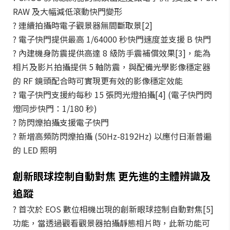
RAW 及大幅減低滾動快門變形
? 連續拍攝時電子觀景器無間斷取景[2]
? 電子快門提供最高 1/64000 秒快門速度並支援 B 快門
? 內建機身防震提供高達 8 級防手震補償效果[3]，能為
相片及影片拍攝提供 5 軸防震，與配備光學影像穩定器
的 RF 鏡頭配合時可實現更有效的影像穩定效能
? 電子快門支援約每秒 15 張閃光燈拍攝[4] (電子快門閃
燈同步快門：1/180 秒)
? 防閃爍拍攝支援電子快門
? 新增高頻防閃爍拍攝 (50Hz-8192Hz) 以應付日漸普遍
的 LED 照明
創新眼球控制自動對焦 更先進的主體辨識及
追蹤
? 首次於 EOS 數位相機出現的創新眼球控制自動對焦[5]
功能，當透過觀看觀景器拍攝靜態相片時，此新功能可