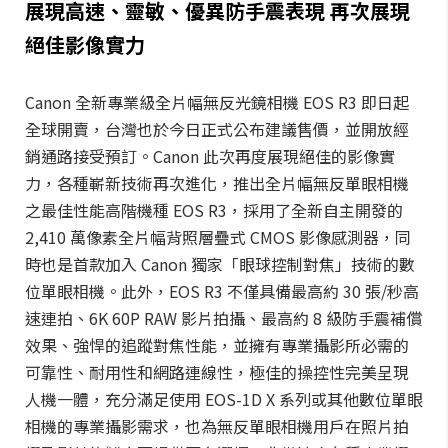
展現高速、靈敏、優異防手震表現 再次展現
絕佳影像實力
Canon 全新專業級全片幅無反光鏡相機 EOS R3 即日起
全球開賣，台灣也於今日正式公布建議售價，並開放經
銷通路接受預訂。Canon 此次再度展現絕佳的影像實
力，各種嶄新技術再次進化，推出全片幅無反單眼相機
之最佳性能高階機種 EOS R3，採用了全新自主開發的
2,410 萬像素全片幅背照層疊式 CMOS 影像感測器，同
時也是首款加入 Canon 獨家「眼球控制對焦」技術的數
位單眼相機。此外，EOS R3 不僅具備最高約 30 張/秒高
速連拍、6K 60P RAW 影片拍攝、最高約 8 級防手震補償
效果、強悍的追蹤對焦性能，並擁有專業攝影所必需的
可靠性、耐用性和網路連線性，極佳的操控性完美呈現
人機一體，充分滿足使用 EOS-1D X 系列或其他數位單眼
相機的專業攝影需求，也為無反單眼相機用戶在照片拍