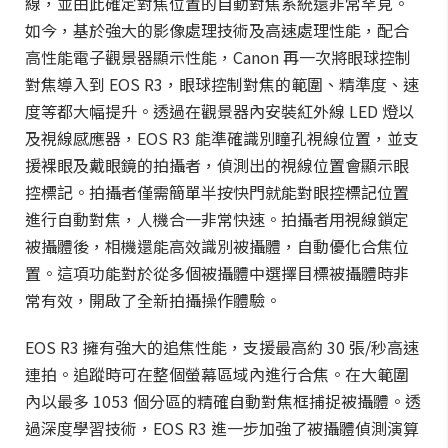
線，並由此確定對焦位置的自動對焦系統還非常罕見。
如今，基於強大的影像處理技術及高速處理性能，配合
高性能電子觀景器顯示性能，Canon 再一次將眼球控制
對焦導入到 EOS R3，眼球控制對焦的範圍、精準度、速
度等都大幅提升。透過在觀景器內安裝紅外線 LED 燈以
及視線感應器，EOS R3 能準確識別瞳孔視線位置，並支
援裸眼及戴眼鏡的拍攝者，偵測出的視線位置會顯示眼
控標記。拍攝者僅需簡單半按快門就能對眼控標記位置
進行自動對焦，人機合一非常快速。拍攝者用視線鎖定
被攝體後，相機還能高效識別被攝體，自動優化合焦位
置。這項功能對於從多個被攝體中選擇目標被攝體時非
常有效，開啟了全新拍攝操作體驗。
EOS R3 擁有強大的追焦性能，支援最高約 30 張/秒高速
連拍。追蹤時可在整個螢幕區域內進行合焦。在大範圍
內以最多 1053 個分區的精確自動對焦框捕捉被攝體。透
過深度學習技術，EOS R3 進一步加強了被攝體偵測演算