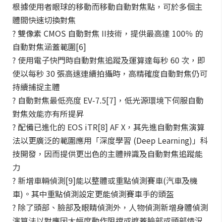
根據使用者眼球的移動而移動自動對焦點，可於多個主
體間快速切換對焦
? 雙像素 CMOS 自動對焦 II技術，提供最高達 100％ 的
自動對焦涵蓋範圍[6]
? 使用電子快門時自動對焦追蹤及運算達每秒 60 次，即
使以每秒 30 張高速連續拍攝時，高精確度自動對焦仍可
持續捕捉主體
? 自動對焦最低亮度 EV-7.5[7]，低光源環境下伺服自動
對焦效能亦有所提昇
? 配備已進化的 EOS iTR[8] AF X，其先進自動對焦演算
法以更廣泛的範圍應用「深度學習 (Deep Learning)」科
技開發，因而提供更出色的主體辨識及自動對焦追蹤能
力
? 新增車輛偵測[9]能以整體或重點偵測賽車(汽車及機
車)。其中重點偵測設定更能偵測賽車手的頭盔
? 除了頭部、臉部及眼睛偵測外，人物偵測新增身體偵測
演算法以對應因大幅度動作阻擋或遮蓋臉部或頭部情況