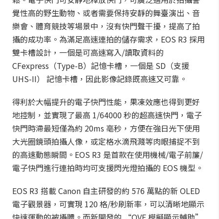
覺性高的野生動物、或者需要保持安靜的舞臺演出、音
樂會、體育競技等場景中，沒有快門聲干擾，提高了拍
攝的成功率。為滿足高速連拍的儲存需求，EOS R3 採用
雙卡槽設計，一個是可高速寫入/讀取資料的
CFexpress（Type-B）記憶卡槽，一個是 SD（支援
UHS-II） 記憶卡槽，因此影像記錄既高速又可靠。
得利於大幅提升的電子快門性能，果凍效應也得到更好
地控制，並實現了最高 1/64000 秒的超高速快門，電子
快門時滯最短僅為約 20ms 亳秒，方便在強日光下使用
大光圈鏡頭拍攝人像，或定格水滴飛濺等肉眼捕捉不到
的高速動態瞬間。EOS R3 是首款在使用機械/電子前簾/
電子快門進行連拍時均可支援閃光燈拍攝的 EOS 機型。
EOS R3 搭載 Canon 自主研發的約 576 萬點的新 OLED
電子觀景器，可實現 120 格/秒刷新率，可以清晰地顯示
快速運動的被攝體。而新開發的 “OVF 模擬顯示輔助”