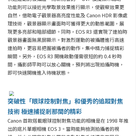
功能則可以接近光學取景效果進行顯示，使觀察效果更
自然，借助電子觀景器高亮度性能及 Canon HDR 影像處
理技術，觀景器顯示畫面時可獲得更大的動態範圍，展
現更多亮部和暗部細節。同時，EOS R3 還實現了連拍時
觀景器畫面無黑屏顯示。對激烈運動的被攝體進行高速
連拍時，更容易把握被攝者的動作，集中精力捕捉精彩
瞬間。另外，EOS R3 開機啟動僅需很短的約 0.4 秒時
間，攝影師平時可以放心關機，預判將出現拍攝時機，
即可快速開機進入待機狀態。
突破性「眼球控制對焦」和優秀的追蹤對焦
技術 極速捕捉剎那間的精彩
Canon 首款搭載眼球控制對焦功能的相機是在 1998 年推
出的底片單眼相機 EOS 3。當時能夠檢測拍攝者的視