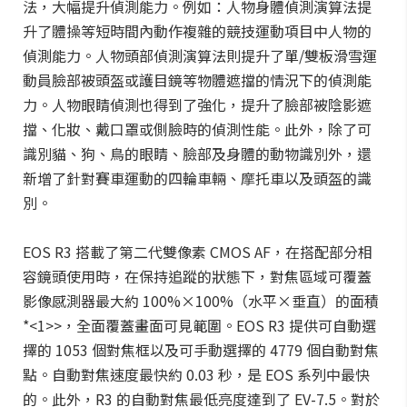
法，大幅提升偵測能力。例如：人物身體偵測演算法提
升了體操等短時間內動作複雜的競技運動項目中人物的
偵測能力。人物頭部偵測演算法則提升了單/雙板滑雪運
動員臉部被頭盔或護目鏡等物體遮擋的情況下的偵測能
力。人物眼睛偵測也得到了強化，提升了臉部被陰影遮
擋、化妝、戴口罩或側臉時的偵測性能。此外，除了可
識別貓、狗、鳥的眼睛、臉部及身體的動物識別外，還
新增了針對賽車運動的四輪車輛、摩托車以及頭盔的識
別。
EOS R3 搭載了第二代雙像素 CMOS AF，在搭配部分相
容鏡頭使用時，在保持追蹤的狀態下，對焦區域可覆蓋
影像感測器最大約 100%×100%（水平×垂直）的面積
*<1>>，全面覆蓋畫面可見範圍。EOS R3 提供可自動選
擇的 1053 個對焦框以及可手動選擇的 4779 個自動對焦
點。自動對焦速度最快約 0.03 秒，是 EOS 系列中最快
的。此外，R3 的自動對焦最低亮度達到了 EV-7.5。對於