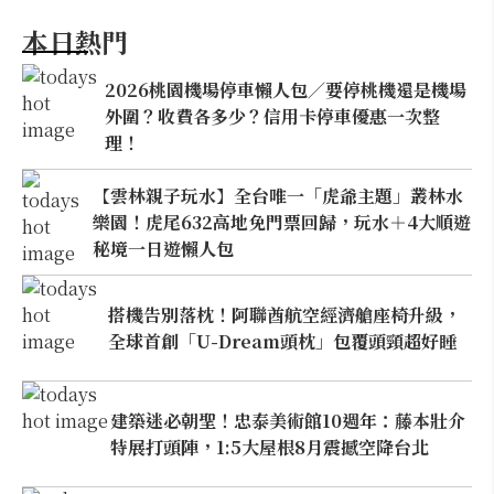
本日熱門
2026桃園機場停車懶人包／要停桃機還是機場
外圍？收費各多少？信用卡停車優惠一次整
理！
【雲林親子玩水】全台唯一「虎爺主題」叢林水
樂園！虎尾632高地免門票回歸，玩水＋4大順遊
秘境一日遊懶人包
搭機告別落枕！阿聯酋航空經濟艙座椅升級，
全球首創「U-Dream頭枕」包覆頭頸超好睡
建築迷必朝聖！忠泰美術館10週年：藤本壯介
特展打頭陣，1:5大屋根8月震撼空降台北