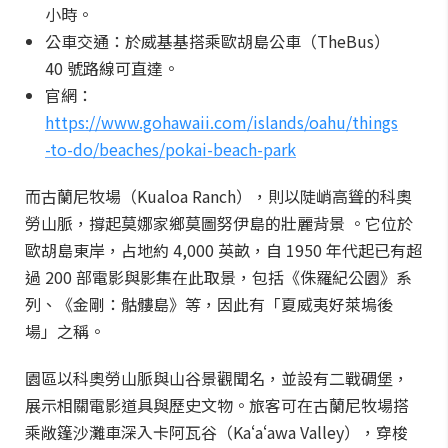
小時。
公車交通：於威基基搭乘歐胡島公車（TheBus）
40 號路線可直達。
官網：
https://www.gohawaii.com/islands/oahu/things
-to-do/beaches/pokai-beach-park
而古蘭尼牧場（Kualoa Ranch），則以陡峭高聳的科奧
勞山脈，撐起莫娜家鄉莫圖努伊島的壯麗背景 。它位於
歐胡島東岸，占地約 4,000 英畝，自 1950 年代起已有超
過 200 部電影與影集在此取景，包括《侏羅紀公園》系
列、《金剛：骷髏島》等，因此有「夏威夷好萊塢後
場」之稱。
園區以科奧勞山脈與山谷景觀聞名，並設有二戰碉堡，
展示相關電影道具與歷史文物。旅客可在古蘭尼牧場搭
乘敞篷沙灘車深入卡阿瓦谷（Kaʻaʻawa Valley），穿梭