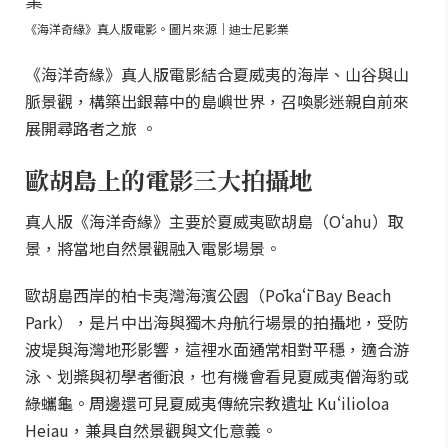
《海洋奇緣》真人版電影。圖片來源｜迪士尼影業
《海洋奇緣》真人版電影結合夏威夷的海岸、山谷與山
脈景觀，構築出銀幕中的島嶼世界，召喚影迷親自前來
展開尋路者之旅 。
歐胡島上的電影三大拍攝地
真人版《海洋奇緣》主要於夏威夷歐胡島（Oʻahu）取
景，將當地自然景觀融入電影場景。
歐胡島西岸的柏卡夷灣海濱公園（Pōkaʻī Bay Beach
Park），是片中出海與獨木舟航行場景的拍攝地，受防
波堤與海灣地形影響，這裡水面通常相對平穩，適合游
泳、划槳與初學者衝浪，也有機會看見夏威夷僧海豹或
綠蠵龜。周邊還可見夏威夷傳統宗教遺址 Kuʻilioloa
Heiau，兼具自然景觀與文化意義。