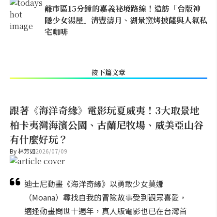
離市區15分鐘的嘉義祕境路線！造訪「台版神
隱少女湯屋」清豐濤月、湖景窯烤披薩與人氣私
宅咖啡
接下篇文章
跟著《海洋奇緣》電影玩夏威夷！3大取景地
柏卡夷灣海濱公園、古蘭尼牧場、威美亞山谷
有什麼好玩？
By
林芳如
2026/07/09
迪士尼動畫《海洋奇緣》以勇敢少女莫娜
（Moana）尋找自我的冒險故事受到觀眾喜愛，
適逢動畫問世十週年，真人版電影也已在台灣首