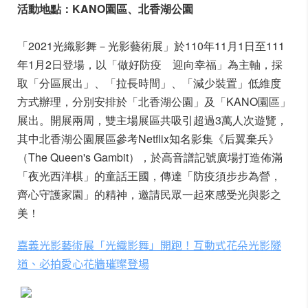
活動地點：KANO園區、北香湖公園
「2021光織影舞－光影藝術展」於110年11月1日至111
年1月2日登場，以「做好防疫 迎向幸福」為主軸，採
取「分區展出」、「拉長時間」、「減少裝置」低維度
方式辦理，分別安排於「北香湖公園」及「KANO園區」
展出。開展兩周，雙主場展區共吸引超過3萬人次遊覽，
其中北香湖公園展區參考Netflix知名影集《后翼棄兵》
（The Queen's Gambit），於高音譜記號廣場打造佈滿
「夜光西洋棋」的童話王國，傳達「防疫須步步為營，
齊心守護家園」的精神，邀請民眾一起來感受光與影之
美！
嘉義光影藝術展「光織影舞」開跑！互動式花朵光影隧
道、必拍愛心花牆璀璨登場