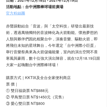
日期：2021年12月18日 - 2021年12月19日
活動地點：台中洲際棒球場前廣場
官方粉絲團
赤聲躁動結合「音波」與「太空科技」研發出最新技
術，透過萬物獨特的音波轉化為火箭動能。懷抱夢想的
人類與夥伴們因此相聚台中，演奏音樂、驅動火箭，即
將飛往未知的星球舞台，今年選定「台中洲際小巨蛋」
舉行音樂祭典來為火箭儲備能量，室內的演出空間不畏
寒風與豪雨，數十位強大演出陣容，就在12月18.19日跟
大家一起嗨翻台中洲際棒球場！
購票方式｜KKTIX及全台全家便利商店
票 價｜
① 雙日福袋票 NT$888元
② 早鳥雙日票 NT$1450元（完售）
③ 愛心雙日票 NT$800