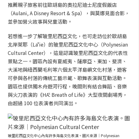
推薦親子旅客前往歐胡島的奧拉尼迪士尼度假飯店
（Aulani, A Disney Resort & Spa），與莫娜見面合影，
並參加營火故事與兒童活動。
若想進一步了解玻里尼西亞文化，也可走訪位於歐胡島
北岸萊耶（Lāʻie）的玻里尼西亞文化中心（Polynesian
Cultural Center），這是認識玻里尼西亞文化的代表性
景點之一。園區內設有夏威夷、薩摩亞、東加、斐濟、
大溪地與紐西蘭毛利等六個太平洋島嶼文化村落，遊客
可參與各村落的傳統工藝示範、歌舞表演與互動活動。
園區也提供獨木舟遊河行程，晚間則有結合舞蹈、音樂
與火刀表演的《HĀ: Breath of Life》大型夜間劇場秀，
由超過 100 位表演者共同演出。
玻里尼西亞文化中心內有許多海島文化表演。圖片來源｜Polynesian