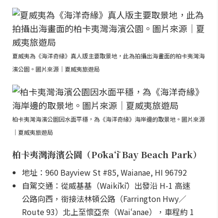
夏威夷為《海洋奇緣》真人版主要取景地，此為拍攝出海畫面的柏卡夷灣海
濱公園。圖片來源｜夏威夷旅遊局
柏卡夷灣海濱公園因水面平穩，為《海洋奇緣》海岸邊的取景地。圖片來源
｜夏威夷旅遊局
柏卡夷灣海濱公園（Pōkaʻī Bay Beach Park）
地址：960 Bayview St #85, Waianae, HI 96792
自駕交通：從威基基（Waikīkī）出發沿 H-1 高速
公路向西，銜接法林頓公路（Farrington Hwy／
Route 93）北上至懷亞奈（Waiʻanae），車程約 1