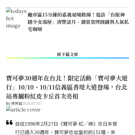
離市區15分鐘的嘉義祕境路線！造訪「台版神
隱少女湯屋」清豐濤月、湖景窯烤披薩與人氣私
宅咖啡
接下篇文章
寶可夢30週年在台北！限定活動「寶可夢大遊
行」10/10、10/11信義區香堤大道登場，台北
站專屬粉紅皮卡丘首次亮相
By
林芳如
2026/07/07
自從1996年2月27日《寶可夢 紅／綠》在日本發
行已邁入30週年，寶可夢也從當初的151種，來