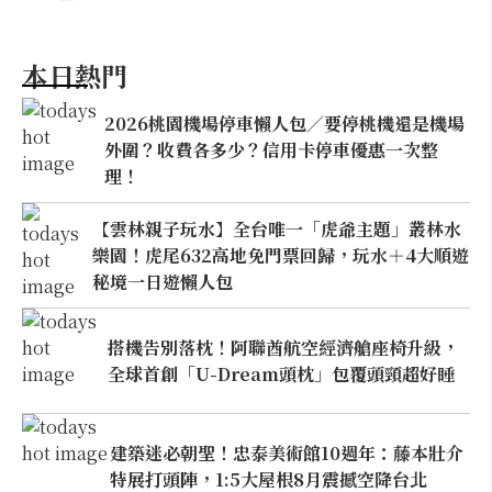
本日熱門
2026桃園機場停車懶人包／要停桃機還是機場
外圍？收費各多少？信用卡停車優惠一次整
理！
【雲林親子玩水】全台唯一「虎爺主題」叢林水
樂園！虎尾632高地免門票回歸，玩水＋4大順遊
秘境一日遊懶人包
搭機告別落枕！阿聯酋航空經濟艙座椅升級，
全球首創「U-Dream頭枕」包覆頭頸超好睡
建築迷必朝聖！忠泰美術館10週年：藤本壯介
特展打頭陣，1:5大屋根8月震撼空降台北