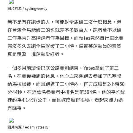
圖片來源 / cyclingweekly
若不是有在跑步的人，可能對全馬破三沒什麼概念，但
在台灣全馬能破三的也就差不多數百人，跑者莫不以破
三作為晉升高階跑者作為目標，而Yates竟然自行車比賽
完沒多久去跑全馬就破了三小時，這菁英運動員的素質
真是羨煞一堆運動愛好者。
一個多月前環倫巴底公路賽剛結束，Yates拿到了第三
名，在賽後幾周的休息，他心血來潮跑去參加了巴塞隆
納馬拉松賽，而且跑進了三小時內，官方成績是2小時58
分44秒，在近萬名參賽者中排名是第584名，他的平均配
速約為4:14分/公里，而且速度壓得很穩，看起來體力還
有餘裕。
圖片來源 / Adam Yates IG