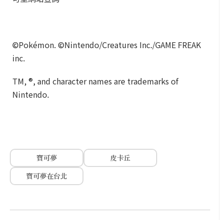
©Pokémon. ©Nintendo/Creatures Inc./GAME FREAK
inc.
TM, ®, and character names are trademarks of
Nintendo.
寶可夢
皮卡丘
寶可夢在台北