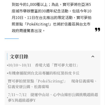
到如今的1,000種以上；為此，寶可夢將在亞洲5
座城市舉辦豐富的30週年紀念活動，包括今年10
月10日、11日在台北推出的限定活動，寶可夢拍
照景點「PokéXciting!」也將於信義區與台北市
政府周邊驚喜出沒。
文章目錄
10/10～10/11 香堤大道「寶可夢大遊行」
有機會捕捉到台北站專屬的粉紅裝扮皮卡丘
寶可夢拍照景點「PokéXciting!」 現身信義廣場、
信義安康公園、松壽廣場
7/11～7/12 捷運中山站、心中山線形公園挑戰超級超
夢X與超級超夢Y