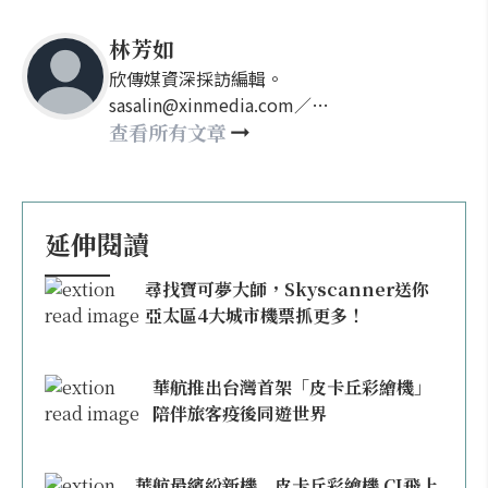
林芳如
欣傳媒資深採訪編輯。
sasalin@xinmedia.com／
happy21917@gmail.com
查看所有文章
延伸閱讀
尋找寶可夢大師，Skyscanner送你
亞太區4大城市機票抓更多！
華航推出台灣首架「皮卡丘彩繪機」
陪伴旅客疫後同遊世界
華航最繽紛新機 皮卡丘彩繪機 CI飛上