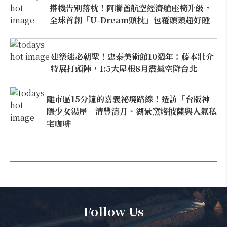
搭機告別落枕！阿聯酋航空經濟艙座椅升級，
全球首創「U-Dream頭枕」包覆頭頸超好睡
建築迷必朝聖！忠泰美術館10週年：藤本壯介
特展打頭陣，1:5大屋根8月震撼空降台北
離市區15分鐘的嘉義祕境路線！造訪「台版神
隱少女湯屋」清豐濤月、湖景窯烤披薩與人氣私
宅咖啡
Follow Us