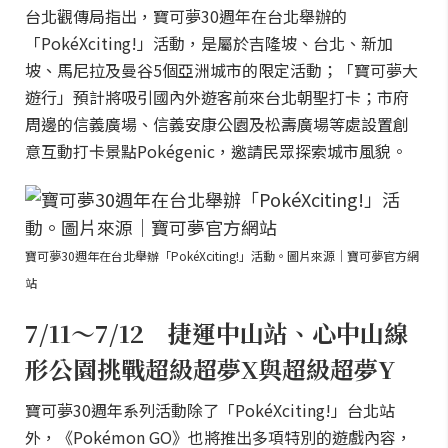
台北觀傳局指出，寶可夢30週年在台北舉辦的
「PokéXciting!」活動，是屬於吉隆坡、台北、新加
坡、馬尼拉及曼谷5個亞洲城市的限定活動；「寶可夢大
遊行」預計將吸引國內外遊客前來台北朝聖打卡；市府
周邊的信義廣場、信義安康公園及松壽廣場等處設置創
意互動打卡景點Pokégenic，邀請民眾探索城市風貌。
寶可夢30週年在台北舉辦「PokéXciting!」活動。圖片來源｜寶可夢官方網
站
7/11～7/12 捷運中山站、心中山線
形公園挑戰超級超夢X與超級超夢Y
寶可夢30週年系列活動除了「PokéXciting!」台北站
外，《Pokémon GO》也將推出多項特別的遊戲內容，