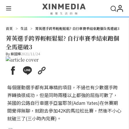
搜尋
首頁
>
生活
>
菁英選手跨界輕輕鬆鬆? 自行車賽季結束跑個全馬還破3
菁英選手跨界輕輕鬆鬆? 自行車賽季結束跑個
全馬還破3
By
蘇國輝
2021/11/24
每個運動選手都有其專精的項目，不過也有少數選手跨
界轉換很成功，但是同時兩種以上都強的屈指可數了，
英國的公路自行車選手亞當耶茨(Adam Yates)在休賽期
間覺得無聊，就跑去參加42K的馬拉松比賽，然後不小心
就破三了(三小時內完賽)。