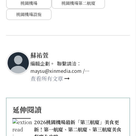
桃園機場
桃園機場第二航廈
桃園機場設施
蘇祐萱
編輯企劃。 聯繫請洽：
maysu@xinmedia.com /
may860527@gmail.com
查看所有文章
延伸閱讀
2026桃園機場最新「第三航廈」美食更
新！第一航廈、第二航廈、第三航廈美食