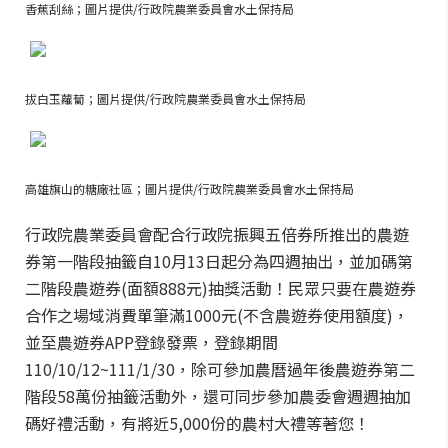
香蕉刮絲；圖片提供/行政院農業委員會水土保持局
拔白玉蘿蔔；圖片提供/行政院農業委員會水土保持局
高雄旗山的糖廠社區；圖片提供/行政院農業委員會水土保持局
行政院農業委員會配合行政院振興五倍券所推出的農遊
券第一階段抽籤自10月13日起分為四週抽出，並加碼第
二階段農遊券(面額888元)抽獎活動！民眾只要在農遊券
合作之場域消費單筆滿1000元(不含農遊券使用額度)，
並至農遊券APP登錄發票，登錄期間
110/10/12~111/1/30，除可參加農曆過年後農遊券第二
階段58萬份抽籤活動外，還可同步參加農委會週週抽加
碼好禮活動，有將近5,000份的農村大禮等著您！