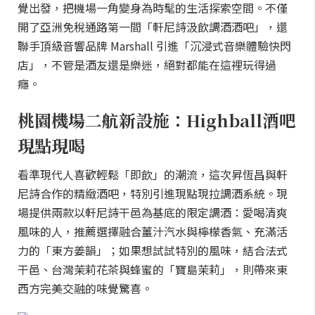
覺出發，把機場一角變身為時髦的生活探索空間。不僅
開了亞洲免稅通路第一間「軒尼詩汲飲調酒酒吧」，還
聯手頂級音響品牌 Marshall 引進「沉浸式音樂體驗快閃
店」，不管是酒友還是樂迷，絕對都能在這裡玩得過
癮。
桃園機場二航新設施：Highball酒吧
現點現喝
看準現代人喜歡輕鬆「即飲」的潮流，這次昇恆昌與軒
尼詩合作的精緻酒吧，特別引進現點現拉調酒系統。現
場提供兩款以軒尼詩干邑為基底的限定調酒：愛喝清爽
風味的人，推薦選擇融合薑汁汽水與檸檬香氣、充滿活
力的「東方姜韻」；如果想試試特別的風味，結合法式
干邑、台灣茉莉花茶與蜂蜜的「寶島茉莉」，則帶來東
西方完美交融的味覺驚喜。