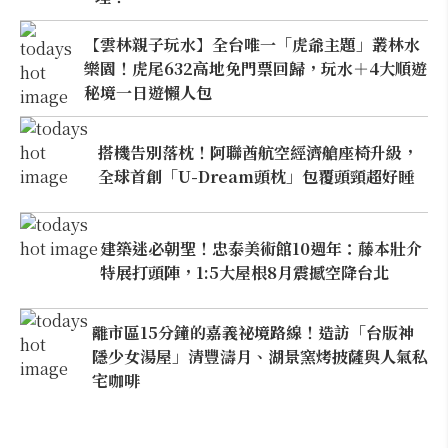
【雲林親子玩水】全台唯一「虎爺主題」叢林水
樂園！虎尾632高地免門票回歸，玩水＋4大順遊
秘境一日遊懶人包
搭機告別落枕！阿聯酋航空經濟艙座椅升級，
全球首創「U-Dream頭枕」包覆頭頸超好睡
建築迷必朝聖！忠泰美術館10週年：藤本壯介
特展打頭陣，1:5大屋根8月震撼空降台北
離市區15分鐘的嘉義祕境路線！造訪「台版神
隱少女湯屋」清豐濤月、湖景窯烤披薩與人氣私
宅咖啡