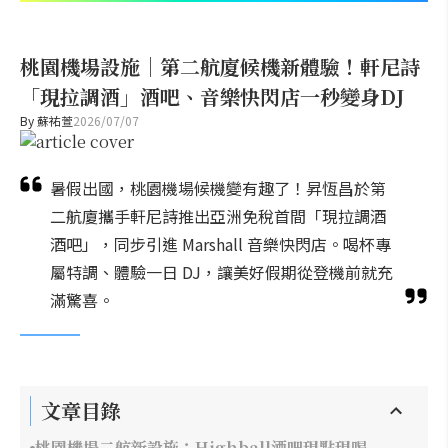
桃園機場設施｜第二航廈候機新體驗！軒尼詩
「現拉調酒」酒吧、音樂快閃店一秒變身DJ
By
蘇祐萱
2026/07/07
暑假出國，桃園機場候機變有趣了！昇恆昌於第
二航廈攜手軒尼詩推出亞洲免稅首間「現拉調酒
酒吧」，同步引進 Marshall 音樂快閃店。喝杯專
屬特調、體驗一日 DJ，讓美好假期從登機前就充
滿驚喜。
文章目錄
桃園機場二航新設施：Highball酒吧現點現喝