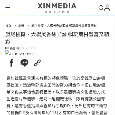
搜尋
首頁
>
旅遊
>
旗尾椪糖、大旗美香絲工藝 暢玩農村豐富又精彩
旗尾椪糖、大旗美香絲工藝 暢玩農村豐富又精
彩
By
郭富珊
2021/11/16
農村社區富含迷人有趣的特色體驗，位於高雄旗山的糖
廠社區，透過幹部與志工們的努力與合作，把在地的糖
業文化故事結合農特產品，以食農體驗與文化體驗方式
創造農村新體驗。走訪一趟糖廠社區，除有糖廠公園導
覽，還有香蕉括絲與香蕉絲手環DIY，另外也有時下最夯
的椪糖DIY及採摘每年約11月才有的白玉蘿蔔，體驗豐富