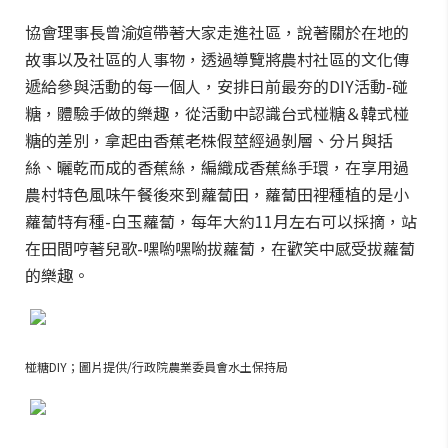
協會理事長曾渝媗帶著大家走進社區，說著關於在地的
故事以及社區的人事物，透過導覽將農村社區的文化傳
遞給參與活動的每一個人，安排日前最夯的DIY活動-碰
糖，體驗手做的樂趣，從活動中認識台式椪糖＆韓式椪
糖的差別，拿起由香蕉老株假莖經過剝層、分片與括
絲、曬乾而成的香蕉絲，編織成香蕉絲手環，在享用過
農村特色風味午餐後來到蘿蔔田，蘿蔔田裡種植的是小
蘿蔔特有種-白玉蘿蔔，每年大約11月左右可以採摘，站
在田間哼著兒歌-嘿喲嘿喲拔蘿蔔，在歡笑中感受拔蘿蔔
的樂趣。
椪糖DIY；圖片提供/行政院農業委員會水土保持局