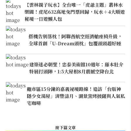
【雲林親子玩水】全台唯一「虎爺主題」叢林水
樂園！虎尾632高地免門票回歸，玩水＋4大順遊
秘境一日遊懶人包
搭機告別落枕！阿聯酋航空經濟艙座椅升級，
全球首創「U-Dream頭枕」包覆頭頸超好睡
建築迷必朝聖！忠泰美術館10週年：藤本壯介
特展打頭陣，1:5大屋根8月震撼空降台北
離市區15分鐘的嘉義祕境路線！造訪「台版神
隱少女湯屋」清豐濤月、湖景窯烤披薩與人氣私
宅咖啡
接下篇文章