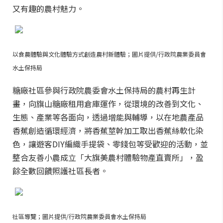
又有趣的農村魅力。
以食農體驗與文化體驗方式創造農村新體驗；圖片提供/行政院農業委員會
水土保持局
糖廠社區參與行政院農委會水土保持局的農村再生計
畫，向旗山糖廠租用倉庫運作，從環境的改善到文化、
生態、產業等各面向，透過增能與輔導，以在地農產品
香蕉創造循環經濟，將香蕉莖幹加工取出香蕉絲軟化染
色，讓遊客DIY編織手提袋、零錢包等受歡迎的活動，並
整合友善小農成立「大旗美農村體驗物產直賣所」，盈
餘全數回饋照護社區長者。
社區導覽；圖片提供/行政院農業委員會水土保持局