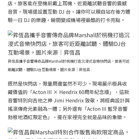
店。旅客能在登機前戴上耳機、近距離試聽音響的震撼
音質，現場還設置互動 DJ 台，讓你可以親自站在後方體
驗一日 DJ 的樂趣，瞬間變成機場裡最酷的打卡亮點。
昇恆昌攜手音響傳奇品牌Marshall於桃機打造沉浸式音樂快閃店，旅客可近
距離試聽、體驗DJ台互動場景。圖片來源｜昇恆昌
既然是快閃店，限量周邊當然不可少。現場展示極具收
藏價值的「Acton III × Hendrix 60周年紀念版」，這款
音響特別向吉他之神 Jimi Hendrix 致敬，將經典設計與
搖滾傳奇元素融為一體；另外還有「Acton III 藍牙音響
勃根地酒紅限定色」，擺在家裡完全就是品味的象徵。