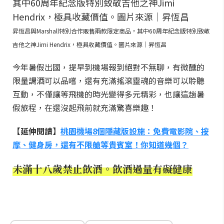
昇恆昌與Marshall特別合作販售兩款限定商品，其中60周年紀念版特別致敬
吉他之神Jimi Hendrix，極具收藏價值。圖片來源｜昇恆昌
今年暑假出國，提早到機場報到絕對不無聊，有微醺的
限量調酒可以品嚐，還有充滿搖滾靈魂的音樂可以聆聽
互動，不僅讓等飛機的時光變得多元精彩，也讓這趟暑
假旅程，在還沒起飛前就充滿驚喜樂趣！
【延伸閱讀】
桃園機場8個隱藏版設施：免費電影院、按
摩、健身房，還有不限艙等貴賓室！你知道幾個？
未滿十八歲禁止飲酒。飲酒過量有礙健康