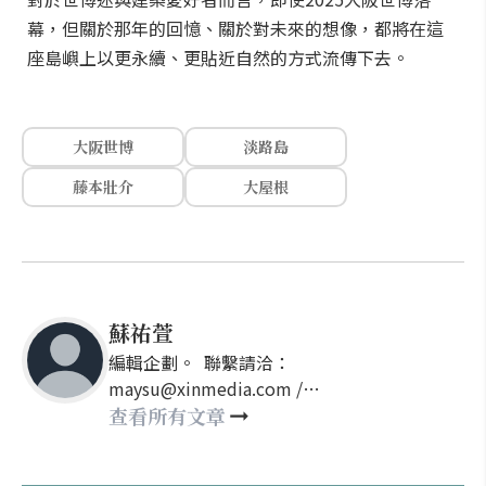
幕，但關於那年的回憶、關於對未來的想像，都將在這
座島嶼上以更永續、更貼近自然的方式流傳下去。
大阪世博
淡路島
藤本壯介
大屋根
蘇祐萱
編輯企劃。 聯繫請洽：
maysu@xinmedia.com /
may860527@gmail.com
查看所有文章