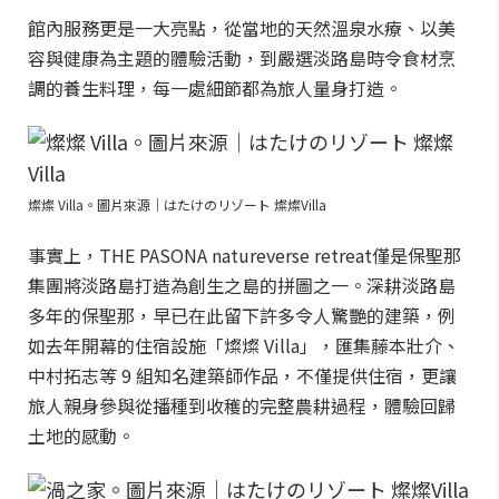
館內服務更是一大亮點，從當地的天然溫泉水療、以美
容與健康為主題的體驗活動，到嚴選淡路島時令食材烹
調的養生料理，每一處細節都為旅人量身打造。
燦燦 Villa。圖片來源｜はたけのリゾート 燦燦Villa
事實上，THE PASONA natureverse retreat僅是保聖那
集團將淡路島打造為創生之島的拼圖之一。深耕淡路島
多年的保聖那，早已在此留下許多令人驚艷的建築，例
如去年開幕的住宿設施「燦燦 Villa」，匯集藤本壯介、
中村拓志等 9 組知名建築師作品，不僅提供住宿，更讓
旅人親身參與從播種到收穫的完整農耕過程，體驗回歸
土地的感動。