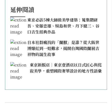
延伸閱讀
東京必訪5棟大師級美學建築：蒐集隈研
吾、安藤忠雄、妹島和世、丹下健三、谷
口吉生經典作品
日本社群瘋找的「蘭獸」是誰？從大阪世
博爆紅到一娃難求，揭開台灣國際蘭展吉
祥物的誕生故事
東京新飯店｜東京壹酒店以日式匠心與侘
寂美學，重塑國際奢華設計的地方性語彙