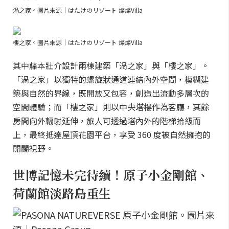
渦之家。圖片來源｜はたけのリゾート 燦燦Villa
樓之家。圖片來源｜はたけのリゾート 燦燦Villa
其中藤本壯介設計兩棟建築「渦之家」與「樓之家」。
「渦之家」以獨特的螺旋狀通道連結內外空間，模糊建
築與自然的界線，既開放又包容，創造出流動多層次的
空間體驗；而「樓之家」則以中央塔樓作為客廳，其餘
房間向外輻射延伸，旅人可透過塔內外的階梯拾級而
上，最終抵達屋頂花園平台，享受 360 度被自然擁抱的
開闊視野。
世博記憶未完待續！原子小金剛館、
荷蘭館淡路島重生