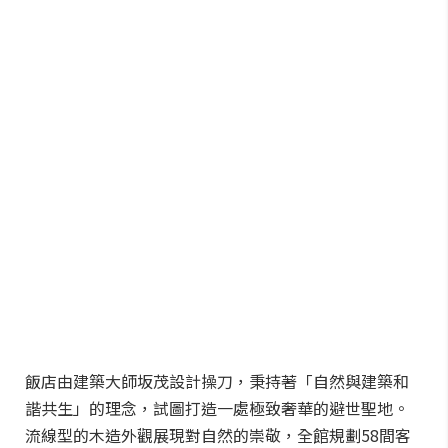
飯店由建築大師坂茂設計操刀，秉持著「自然與建築和
諧共生」的理念，試圖打造一處極致奢華的避世聖地。
流線型的木造外觀展現對自然的崇敬，全館規劃58間客