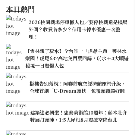
本日熱門
2026桃園機場停車懶人包／要停桃機還是機場
外圍？收費各多少？信用卡停車優惠一次整
理！
【雲林親子玩水】全台唯一「虎爺主題」叢林水
樂園！虎尾632高地免門票回歸，玩水＋4大順遊
秘境一日遊懶人包
搭機告別落枕！阿聯酋航空經濟艙座椅升級，
全球首創「U-Dream頭枕」包覆頭頸超好睡
建築迷必朝聖！忠泰美術館10週年：藤本壯介
特展打頭陣，1:5大屋根8月震撼空降台北