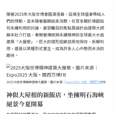
隨著2025年大阪世博會圓滿落幕，這場全球盛會帶給人
們的悸動，並未隨著展期結束消散。在眾多關於場館如
何永續利用的討論，最受矚目的焦點莫過於由建築大師
藤本壯介打造、象徵著傳統與永續精神的全球最大木造
建築「大屋根」。巨大的環形迴廊該原地保存、拆解利
用，還是以某種形式重生，成為許多人心中懸而未決的
期待。
2025大阪世博精神建築大屋根。圖片來源｜
Expo2025 大阪・関西万博
FB
神似大屋根的新飯店，坐擁明石海峽
絕景今夏開幕