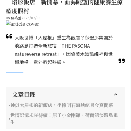
「環形飯店」新開幕，面海眺望的健康養生療
癒度假村
By
蘇祐萱
2026/07/08
大阪世博「大屋根」重生為飯店？保聖那集團於
淡路島打造全新旅宿「THE PASONA
natureverse retreat」，因優美木造弧線神似世
博地標，意外掀起熱議。
文章目錄
神似大屋根的新飯店，坐擁明石海峽絕景今夏開幕
世博記憶未完待續！原子小金剛館、荷蘭館淡路島重
生