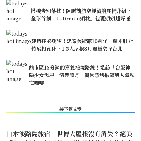
搭機告別落枕！阿聯酋航空經濟艙座椅升級，
全球首創「U-Dream頭枕」包覆頭頸超好睡
建築迷必朝聖！忠泰美術館10週年：藤本壯介
特展打頭陣，1:5大屋根8月震撼空降台北
離市區15分鐘的嘉義祕境路線！造訪「台版神
隱少女湯屋」清豐濤月、湖景窯烤披薩與人氣私
宅咖啡
接下篇文章
日本淡路島旅宿｜世博大屋根沒有消失？絕美