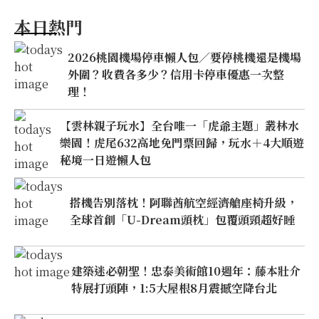
本日熱門
2026桃園機場停車懶人包／要停桃機還是機場
外圍？收費各多少？信用卡停車優惠一次整
理！
【雲林親子玩水】全台唯一「虎爺主題」叢林水
樂園！虎尾632高地免門票回歸，玩水＋4大順遊
秘境一日遊懶人包
搭機告別落枕！阿聯酋航空經濟艙座椅升級，
全球首創「U-Dream頭枕」包覆頭頸超好睡
建築迷必朝聖！忠泰美術館10週年：藤本壯介
特展打頭陣，1:5大屋根8月震撼空降台北