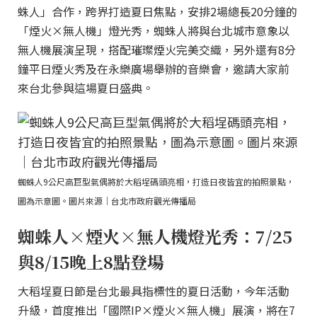
蛛人」合作，跨界打造夏日焦點，安排2場總長20分鐘的
「煙火×無人機」燈光秀，蜘蛛人將與台北城市意象以
無人機展演呈現，搭配璀璨煙火完美交織，另外還有8分
鐘平日煙火秀及在永樂廣場舉辦的音樂會，邀請大家前
來台北參與這場夏日盛典。
蜘蛛人9公尺高巨型氣偶將於大稻埕碼頭亮相，打造日夜皆宜的拍照景點，
圖為示意圖。圖片來源｜台北市政府觀光傳播局
蜘蛛人×煙火×無人機燈光秀：7/25
與8/15晚上8點登場
大稻埕夏日節是台北最具指標性的夏日活動，今年活動
升級，首度推出「國際IP×煙火×無人機」展演，將在7