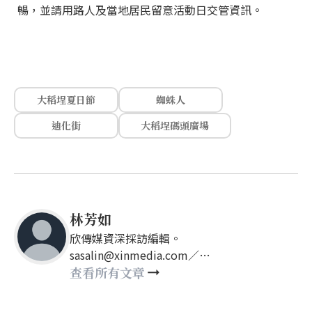
暢，並請用路人及當地居民留意活動日交管資訊。
大稻埕夏日節
蜘蛛人
迪化街
大稻埕碼頭廣場
林芳如
欣傳媒資深採訪編輯。
sasalin@xinmedia.com／
happy21917@gmail.com
查看所有文章