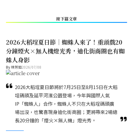
接下篇文章
2026大稻埕夏日節｜蜘蛛人來了！重頭戲20
分鐘煙火×無人機燈光秀，迪化街商圈也有蜘
蛛人身影
By
林芳如
2026/07/08
2026大稻埕夏日節將於7月25日至8月15日在大稻
埕碼頭及延平河濱公園登場，今年與國際人氣
IP「蜘蛛人」合作，蜘蛛人不只在大稻埕碼頭廣
場出沒，也驚喜現身迪化街商圈；更將帶來2場總
長20分鐘的「煙火×無人機」燈光秀。