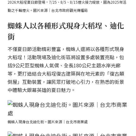
2026大稻埕夏日節登場，7/25、8/5、8/15煙火接力綻放，圖為2025年活
動之千輪煙火。圖片來源｜台北市政府觀光傳播局
蜘蛛人以各種形式現身大稻埕、迪化
街
不僅夏日節活動精彩豐富，蜘蛛人還將以各種形式現身
大稻埕！活動現場及迪化街區將設置多處裝置亮點，包
括9公尺巨型蜘蛛人氣偶、全長180公尺主題水岸光廊
等，更打造結合大稻埕復古建築與在地元素的「復古顛
倒屋」互動裝置，讓民眾打破地心引力，在熟悉的街景
中體驗大銀幕英雄的夏日魅力。
蜘蛛人現身台北迪化街。圖片來源｜台北市商業處