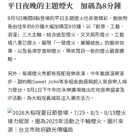
平日夜晚的主題煙火 加碼為8分鐘
8月5日晚間8點登場的平日主題煙火也非常精彩，施放時
長由往年的6分鐘大幅加碼至8分鐘，以「創意、工藝、
浪漫」三大主軸，結合造型煙火、交叉扇形煙火、工藝
級八重芯煙火，展現「一發煙火、層層綻放」的藝術效
果，以及長滯空垂柳煙火，帶來耳目一新的煙火觀賞體
驗。
另外，每場煙火秀都有搭配音樂表演，今年邀請溫蒂漫
步、甜約翰Sweet John等多組金曲級與超人氣音樂人接
力登台，8月1日下午則在永樂廣場推出在地音樂盛宴及
IP活動，為大稻埕舊城區注入潮流活力。