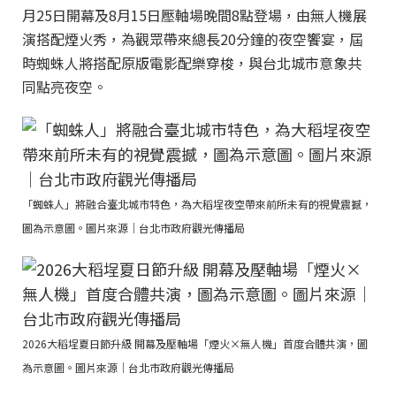
月25日開幕及8月15日壓軸場晚間8點登場，由無人機展
演搭配煙火秀，為觀眾帶來總長20分鐘的夜空饗宴，屆
時蜘蛛人將搭配原版電影配樂穿梭，與台北城市意象共
同點亮夜空。
「蜘蛛人」將融合臺北城市特色，為大稻埕夜空帶來前所未有的視覺震撼，
圖為示意圖。圖片來源｜台北市政府觀光傳播局
2026大稻埕夏日節升級 開幕及壓軸場「煙火×無人機」首度合體共演，圖
為示意圖。圖片來源｜台北市政府觀光傳播局