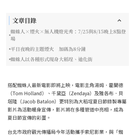
文章目錄
蜘蛛人×煙火×無人機燈光秀：7/25與8/15晚上8點登
場
平日夜晚的主題煙火 加碼為8分鐘
蜘蛛人以各種形式現身大稻埕、迪化街
搭配蜘蛛人最新電影即將上映，電影主角湯姆．霍蘭德
（Tom Holland）、千黛亞（Zendaya）及雅各布．貝
塔隆（Jacob Batalon）更特別為大稻埕夏日節錄製專屬
影片為活動暖身宣傳，影片將在多種管道中亮相，成為
夏日節宣傳的彩蛋。
台北市政府觀光傳播局今年活動攜手索尼影業，與「蜘