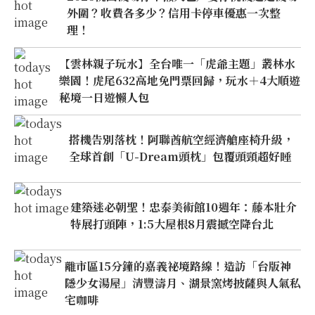
外圍？收費各多少？信用卡停車優惠一次整
理！
【雲林親子玩水】全台唯一「虎爺主題」叢林水
樂園！虎尾632高地免門票回歸，玩水＋4大順遊
秘境一日遊懶人包
搭機告別落枕！阿聯酋航空經濟艙座椅升級，
全球首創「U-Dream頭枕」包覆頭頸超好睡
建築迷必朝聖！忠泰美術館10週年：藤本壯介
特展打頭陣，1:5大屋根8月震撼空降台北
離市區15分鐘的嘉義祕境路線！造訪「台版神
隱少女湯屋」清豐濤月、湖景窯烤披薩與人氣私
宅咖啡