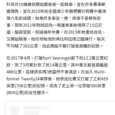
科克在10幾歲就開始跟爸爸一起騎車，並在許多賽事嶄
露頭角，並在2010年的全國青少年錦標賽計時賽中獲得
第六名的成績，就像許多車友一樣，摔車不是稀有的
事，隔年2011年時就因為一場撞車事故噴飛了15公尺
遠，腦部受創，經過幾年休養，在2015年她重拾自信，
又開始騎車，她在坦帕灣的弗拉特伍德公園繞行，每天
平均騎了382公里，自此開始不斷打破長距離的紀錄。
在2017年4月，打破Kurt Searvogel創下的12.2萬公里紀
錄，到了5月累計到了近14萬公里，其中單天最長距離是
486公里，這樣很多嗎?她當然不會滿足，在加入 Multi-
format Twenty24車隊後，她參加比賽又打破了之前439
英里(706公里)的紀錄，成為了史上第一位突破500英里
(804公里)的女性選手。