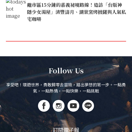
離市區15分鐘的嘉義祕境路線！造訪「台版神
隱少女湯屋」清豐濤月、湖景窯烤披薩與人氣私
宅咖啡
Follow Us
享受吧！環遊世界，勇敢歸零去冒險，踏出夢想的第一步。一點勇
氣，一點熱情，一點快樂，一點挑戰
訂閱電子報