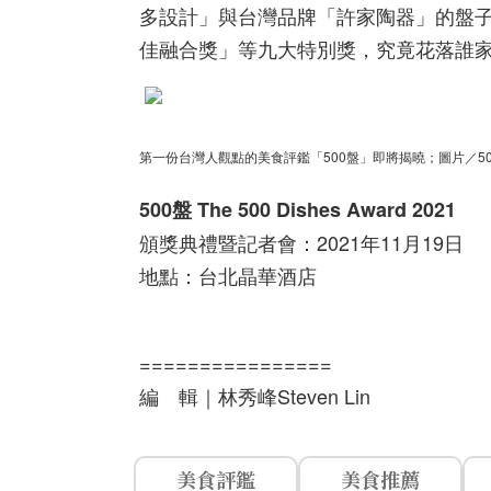
多設計」與台灣品牌「許家陶器」的盤
佳融合獎」等九大特別獎，究竟花落誰
第一份台灣人觀點的美食評鑑「500盤」即將揭曉
；圖片／50
500盤 The 500 Dishes Award 2021
頒獎典禮暨記者會：2021年11月19日
地點：台北晶華酒店
================
編 輯｜林秀峰Steven Lin
美食評鑑
美食推薦