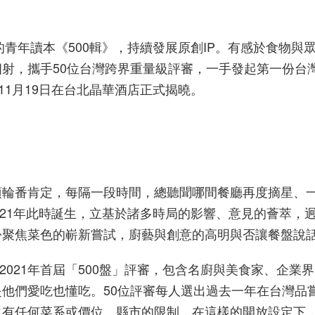
的青年讀本《500輯》，持續發展原創IP。有感於食物與
射，攜手50位台灣跨界重量級評審，一手發起第一份台
11月19日在台北晶華酒店正式揭曉。
項輪番肯定，每隔一段時間，總聽聞哪間餐廳再度摘星、
021年此時誕生，立基於諸多時局的影響、意見的薈萃，
份聚焦菜色的嶄新嘗試，廚藝與創意的高明與否讓餐盤說
任2021年首屆「500盤」評審，包含名廚與美食家、企業
他們愛吃也懂吃。50位評審每人選出過去一年在台灣品
沒有任何菜系或價位、縣市的限制，在這樣的開放設定下