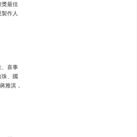
鐘獎最佳
視製作人
佳、喜事
旅珠、國
長蔣雅淇，