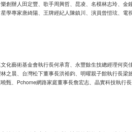
音樂創辦人田定豐、歌手周興哲、昆凌、名模林志玲、金
占星學專家唐綺陽、王牌經紀人陳鎮川、演員曾愷玹、電
真文化藝術基金會執行長何承育、永豐餘生技總經理何奕
理林之晨、台灣松下董事長洪裕鈞、明曜親子館執行長梁
曉甄、Pchome網路家庭董事長詹宏志、晶實科技執行