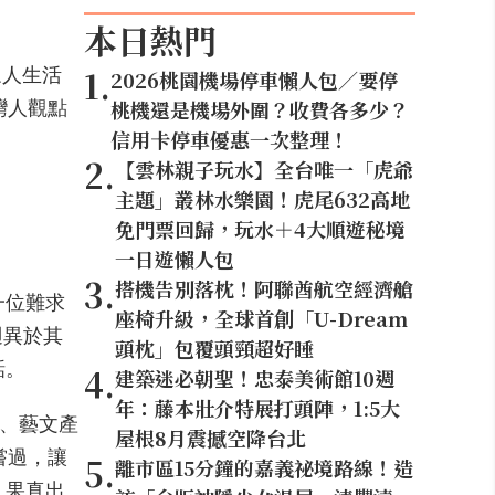
本日熱門
眾人生活
1
.
2026桃園機場停車懶人包／要停
灣人觀點
桃機還是機場外圍？收費各多少？
信用卡停車優惠一次整理！
2
.
【雲林親子玩水】全台唯一「虎爺
主題」叢林水樂園！虎尾632高地
免門票回歸，玩水＋4大順遊秘境
一日遊懶人包
3
.
搭機告別落枕！阿聯酋航空經濟艙
一位難求
座椅升級，全球首創「U-Dream
迥異於其
頭枕」包覆頭頸超好睡
話。
4
.
建築迷必朝聖！忠泰美術館10週
年：藤本壯介特展打頭陣，1:5大
界、藝文產
屋根8月震撼空降台北
嘗過，讓
5
.
離市區15分鐘的嘉義祕境路線！造
，果真出