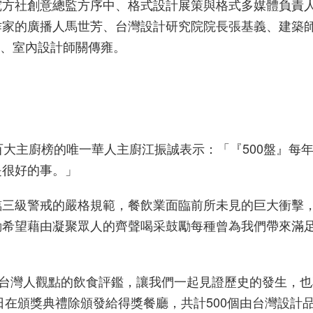
究方社創意總監方序中、格式設計展策與格式多媒體負責
作家的廣播人馬世芳、台灣設計研究院院長張基義、建築
蔣勳、室內設計師關傳雍。
大主廚榜的唯一華人主廚江振誠表示：「『500盤』每年
是很好的事。」
臨三級警戒的嚴格規範，餐飲業面臨前所未見的巨大衝擊
動希望藉由凝聚眾人的齊聲喝采鼓勵每種曾為我們帶來滿
份台灣人觀點的飲食評鑑，讓我們一起見證歷史的發生，
日在頒獎典禮除頒發給得獎餐廳，共計500個由台灣設計