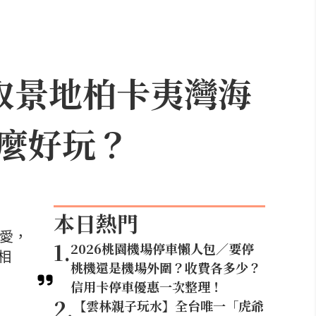
取景地柏卡夷灣海
麼好玩？
本日熱門
喜愛，
1
.
2026桃園機場停車懶人包／要停
相
桃機還是機場外圍？收費各多少？
信用卡停車優惠一次整理！
2
.
【雲林親子玩水】全台唯一「虎爺