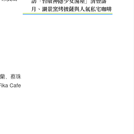
訪「台版神隱少女湯屋」清豐濤
月、湖景窯烤披薩與人氣私宅咖啡
、
怡蘭、蔡珠
 Cafe