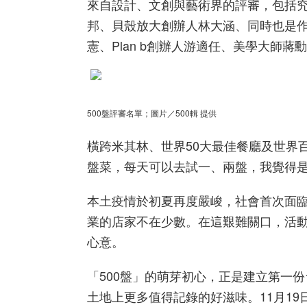
來自設計、文創與藝術界的評審，包括
邦、貝殼放大創辦人林大涵、同時也是
憲、Plan b創辦人游適任、美學大師
500盤評審名單；圖片／500輯 提供
橫跨米其林、世界50大最佳餐廳及世界百
盤菜，每天可以去試一、兩盤，我覺得
本土疫情於初夏再度嚴峻，社會首次面
業的店家不在少數。在這艱難關口，活
心意。
「500盤」的萌芽初心，正是建立第一
土地上更多值得記錄的好滋味。11月19