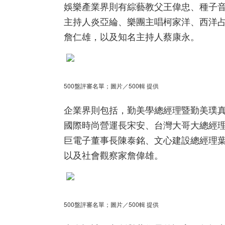
娛樂產業界則有綜藝教父王偉忠、種子
主持人炎亞綸、樂團主唱柯家洋、西洋
詹仁雄，以及知名主持人蔡康永。
500盤評審名單；圖片／500輯 提供
企業界則包括，勤美學總經理暨勤美璞
國際時尚營運長宋安、台灣大哥大總經
巨電子董事長陳泰銘、文心建設總經理葉
以及社會觀察家詹偉雄。
500盤評審名單；圖片／500輯 提供