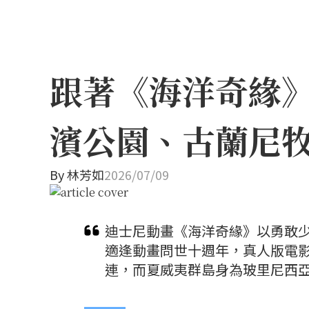
跟著《海洋奇緣
濱公園、古蘭尼
By
林芳如
2026/07/09
迪士尼動畫《海洋奇緣》以勇敢少
適逢動畫問世十週年，真人版電
連，而夏威夷群島身為玻里尼西