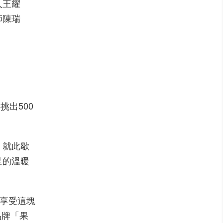
人王耀
師陳瑞
挑出500
，就此歇
足的溫暖
也享受這塊
品牌「果