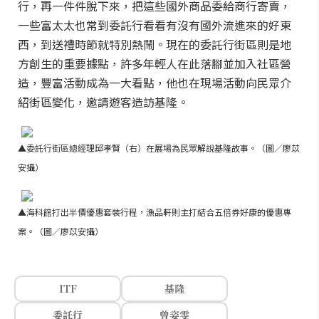
行，再一件件脫下來，把這些國外商品委給商行寄賣，
一些富太太也常到委託行看看有沒有國外流進來的好東
西，到送禮時節就特別熱鬧。現在的委託行街區則是地
方創生的重要據點，許多年輕人在此落腳並加入社區營
造，豐富活動成為一大看點，他也在現場活動向民眾介
紹街區變化，邀請遊客造訪基隆。
▲委託行街區總經理邱孝賢（右）在展場為民眾解說基隆故事。（圖／廖苡
安攝）
▲海科館打出半價優惠套裝行程，漁品軒則主打結合五倍券好康的優惠專
案。（圖／廖苡安攝）
ITF
基隆
委託行
曾姿雯