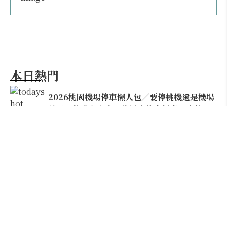
本日熱門
2026桃園機場停車懶人包／要停桃機還是機場
外圍？收費各多少？信用卡停車優惠一次整
理！
【雲林親子玩水】全台唯一「虎爺主題」叢林水
樂園！虎尾632高地免門票回歸，玩水＋4大順遊
秘境一日遊懶人包
搭機告別落枕！阿聯酋航空經濟艙座椅升級，
全球首創「U-Dream頭枕」包覆頭頸超好睡