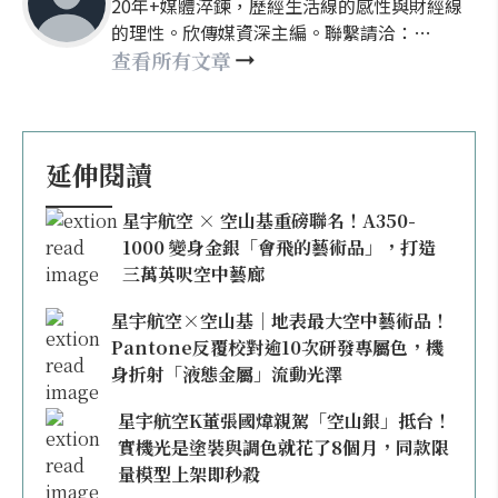
20年+媒體淬鍊，歷經生活線的感性與財經線
的理性。欣傳媒資深主編。聯繫請洽：
nellyhsu@xinmedia.com
查看所有文章
延伸閱讀
星宇航空 × 空山基重磅聯名！A350-
1000 變身金銀「會飛的藝術品」，打造
三萬英呎空中藝廊
星宇航空×空山基｜地表最大空中藝術品！
Pantone反覆校對逾10次研發專屬色，機
身折射「液態金屬」流動光澤
星宇航空K董張國煒親駕「空山銀」抵台！
實機光是塗裝與調色就花了8個月，同款限
量模型上架即秒殺