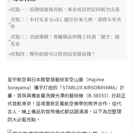
亮點一：張國煒親飛首航，東京成田世紀同框空山基
亮點二：木村光希 Kōki, 擔任形象大使，演繹未來美
學
亮點三：美感爆棚！專屬備品與機上特調「鏡空」搶
先看
亮點四：哪些航線可以搭到這架藝術機？
星宇航空與日本殿堂級藝術家空山基（Hajime
Sorayama）攜手打造的「STARLUX AIRSORAYAMA」計
畫，首架具備金屬洗鍊光澤的藝術機（B-58553）日前正
式首航東京！這場重新定義航空美學的跨界合作，從代
言人、機上備品到首飛儀式都話題滿滿，以下為您整理
四大必看亮點。