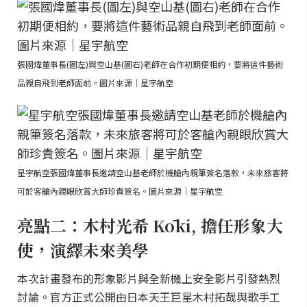
張國煒董事長(圖左)與空山基(圖右)老師在合作初期便相約，要將這件藝術
品親自飛到老師面前。圖片來源｜星宇航空
星宇航空張國煒董事長邀請空山基老師於機艙內親筆簽名落款，未來旅客將
可於客艙內親眼欣賞大師珍貴簽名。圖片來源｜星宇航空
亮點二：木村光希 Kōki, 擔任形象大
使，演繹未來美學
本次計畫發布的形象影片與全新機上安全影片引發熱烈
討論。官方正式公開由日本天王巨星木村拓哉與歌手工