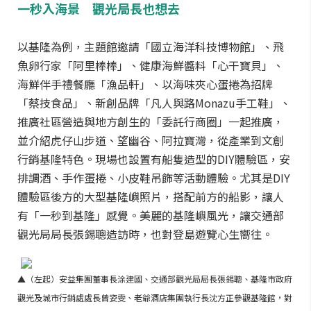
一秒入海景 觀光局長也想去
以基隆為例，主題館邀請「國立海洋科技博物館」、飛
魚卵行家「阿里棒棒」、健康海鮮醬料「心干寶貝」、
海鮮伴手禮餐廳「漁品軒」、以海味夾心蛋捲為招牌
「蔡技食品」、新創品牌「凡人與路Monazu手工鞋」、
推廣社區營造與地方創生的「委託行商圈」一起推廣，
並介紹虎仔山步道、望幽谷、阿拉寶灣，從產業到文創
行銷基隆特色。現場也設置有船隻造型的DIY體驗區，安
排調酒、手作蛋捲、小皮鞋吊飾等活動體驗。尤其是DIY
體驗區後方的大型基隆嶼照片，搭配前方的船影，讓人
有「一秒到基隆」感覺。美麗的基隆嶼風光，讓交通部
觀光局局長張錫聰造訪時，也對登島遊覽心生嚮往。
▲（左起）安益集團董事長涂建國、交通部觀光局局長張錫聰、基隆市政府
觀光及城市行銷處處長曾姿雯、老爺酒店集團執行長沈方正參觀基隆館，對