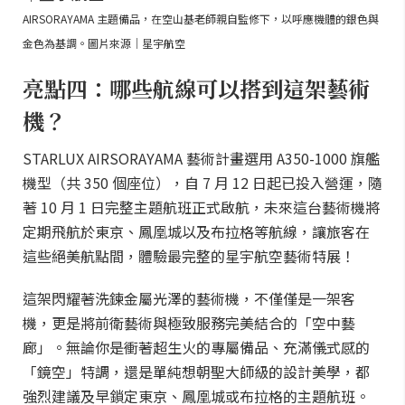
AIRSORAYAMA 主題備品，在空山基老師親自監修下，以呼應機體的銀色與
金色為基調。圖片來源｜星宇航空
亮點四：哪些航線可以搭到這架藝術
機？
STARLUX AIRSORAYAMA 藝術計畫選用 A350-1000 旗艦
機型（共 350 個座位），自 7 月 12 日起已投入營運，隨
著 10 月 1 日完整主題航班正式啟航，未來這台藝術機將
定期飛航於東京、鳳凰城以及布拉格等航線，讓旅客在
這些絕美航點間，體驗最完整的星宇航空藝術特展！
這架閃耀著洗鍊金屬光澤的藝術機，不僅僅是一架客
機，更是將前衛藝術與極致服務完美結合的「空中藝
廊」。無論你是衝著超生火的專屬備品、充滿儀式感的
「鏡空」特調，還是單純想朝聖大師級的設計美學，都
強烈建議及早鎖定東京、鳳凰城或布拉格的主題航班。