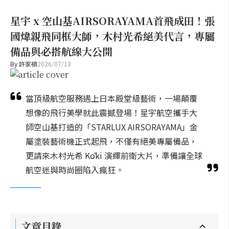
星宇 x 空山基AIRSORAYAMA首飛成田！張
國煒親飛同框大師，木村光希絕美代言，專屬
備品與必搭航線大公開
By
許家禎
2026/07/13
當頂級航空服務遇上日本殿堂級藝術，一場顛覆
想像的飛行美學就此震撼登場！星宇航空攜手大
師空山基打造的「STARLUX AIRSORAYAMA」金
屬塗裝藝術機正式起飛，不僅有絕美專屬備品，
更請來木村光希 Kōki 演繹前衛大片，準備讓全球
航空迷與時尚圈陷入瘋狂。
文章目錄