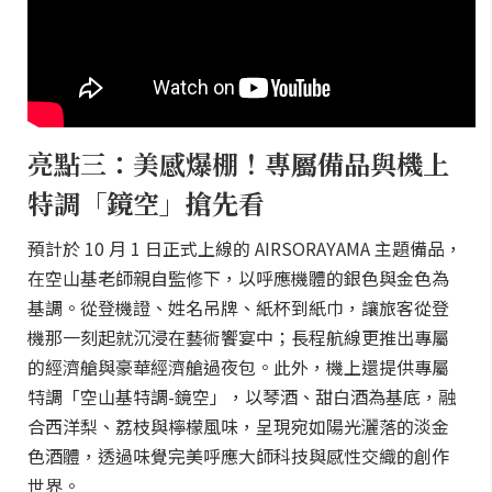
亮點三：美感爆棚！專屬備品與機上
特調「鏡空」搶先看
預計於 10 月 1 日正式上線的 AIRSORAYAMA 主題備品，
在空山基老師親自監修下，以呼應機體的銀色與金色為
基調。從登機證、姓名吊牌、紙杯到紙巾，讓旅客從登
機那一刻起就沉浸在藝術饗宴中；長程航線更推出專屬
的經濟艙與豪華經濟艙過夜包。此外，機上還提供專屬
特調「空山基特調-鏡空」，以琴酒、甜白酒為基底，融
合西洋梨、荔枝與檸檬風味，呈現宛如陽光灑落的淡金
色酒體，透過味覺完美呼應大師科技與感性交織的創作
世界。