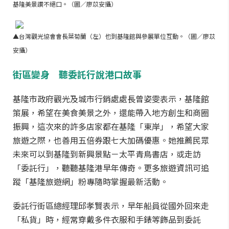
基隆美景讚不絕口。（圖／廖苡安攝）
▲台灣觀光協會會長葉菊蘭（左）也到基隆館與參展單位互動。（圖／廖苡
安攝）
街區變身 聽委託行說港口故事
基隆市政府觀光及城市行銷處處長曾姿雯表示，基隆館
策展，希望在美食美景之外，還能帶入地方創生和商圈
振興，這次來的許多店家都在基隆「東岸」，希望大家
旅遊之際，也善用五倍券跟七大加碼優惠。她推薦民眾
未來可以到基隆到新興景點－太平青鳥書店，或走訪
「委託行」，聽聽基隆港早年傳奇。更多旅遊資訊可追
蹤「基隆旅遊網」粉專隨時掌握最新活動。
委託行街區總經理邱孝賢表示，早年船員從國外回來走
「私貨」時，經常穿戴多件衣服和手錶等飾品到委託