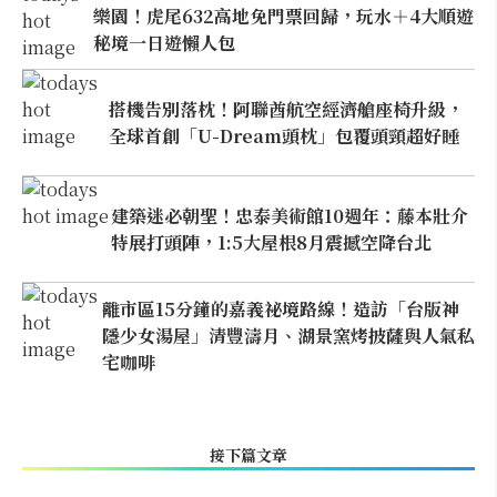
樂園！虎尾632高地免門票回歸，玩水＋4大順遊
秘境一日遊懶人包
搭機告別落枕！阿聯酋航空經濟艙座椅升級，
全球首創「U-Dream頭枕」包覆頭頸超好睡
建築迷必朝聖！忠泰美術館10週年：藤本壯介
特展打頭陣，1:5大屋根8月震撼空降台北
離市區15分鐘的嘉義祕境路線！造訪「台版神
隱少女湯屋」清豐濤月、湖景窯烤披薩與人氣私
宅咖啡
接下篇文章