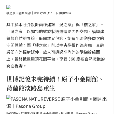
樓之家。圖片來源｜はたけのリゾート 燦燦Villa
其中藤本壯介設計兩棟建築「渦之家」與「樓之家」。
「渦之家」以獨特的螺旋狀通道連結內外空間，模糊建
築與自然的界線，既開放又包容，創造出流動多層次的
空間體驗；而「樓之家」則以中央塔樓作為客廳，其餘
房間向外輻射延伸，旅人可透過塔內外的階梯拾級而
上，最終抵達屋頂花園平台，享受 360 度被自然擁抱的
開闊視野。
世博記憶未完待續！原子小金剛館、
荷蘭館淡路島重生
PASONA NATUREVERSE 原子小金剛館。圖片來源｜Pasona Group