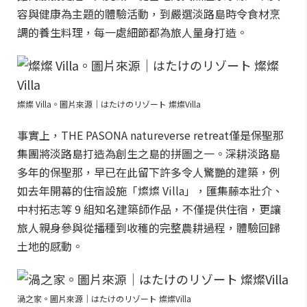
容與健康為主題的體驗活動，到嚴選淡路島時令食材烹
調的養生料理，每一處細節都為旅人量身打造。
燦燦 Villa。圖片來源｜はたけのリゾート 燦燦Villa
事實上，THE PASONA natureverse retreat僅是保聖那
集團將淡路島打造為創生之島的拼圖之一。深耕淡路島
多年的保聖那，早已在此留下許多令人驚艷的建築，例
如去年開幕的住宿設施「燦燦 Villa」，匯集藤本壯介、
中村拓志等 9 組知名建築師作品，不僅提供住宿，更讓
旅人親身參與從播種到收穫的完整農耕過程，體驗回歸
土地的感動。
渦之家。圖片來源｜はたけのリゾート 燦燦Villa