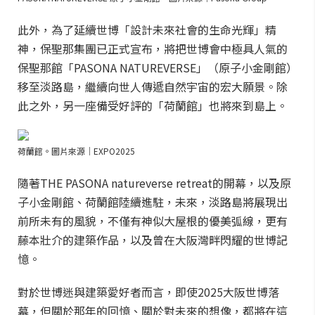
此外，為了延續世博「設計未來社會的生命光輝」精
神，保聖那集團已正式宣布，將把世博會中極具人氣的
保聖那館「PASONA NATUREVERSE」（原子小金剛館）
移至淡路島，繼續向世人傳遞自然宇宙的宏大願景。除
此之外，另一座備受好評的「荷蘭館」也將來到島上。
荷蘭館。圖片來源｜EXPO2025
隨著THE PASONA natureverse retreat的開幕，以及原
子小金剛館、荷蘭館陸續進駐，未來，淡路島將展現出
前所未有的風貌，不僅有神似大屋根的優美弧線，更有
藤本壯介的建築作品，以及曾在大阪灣畔閃耀的世博記
憶。
對於世博迷與建築愛好者而言，即使2025大阪世博落
幕，但關於那年的回憶、關於對未來的想像，都將在這