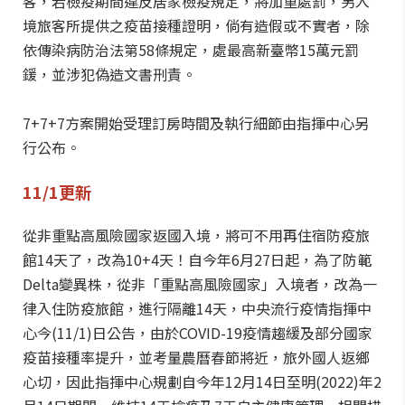
客，若檢疫期間違反居家檢疫規定，將加重處罰，另入
境旅客所提供之疫苗接種證明，倘有造假或不實者，除
依傳染病防治法第58條規定，處最高新臺幣15萬元罰
鍰，並涉犯偽造文書刑責。
7+7+7方案開始受理訂房時間及執行細節由指揮中心另
行公布。
11/1更新
從非重點高風險國家返國入境，將可不用再住宿防疫旅
館14天了，改為10+4天！自今年6月27日起，為了防範
Delta變異株，從非「重點高風險國家」入境者，改為一
律入住防疫旅館，進行隔離14天，中央流行疫情指揮中
心今(11/1)日公告，由於COVID-19疫情趨緩及部分國家
疫苗接種率提升，並考量農曆春節將近，旅外國人返鄉
心切，因此指揮中心規劃自今年12月14日至明(2022)年2