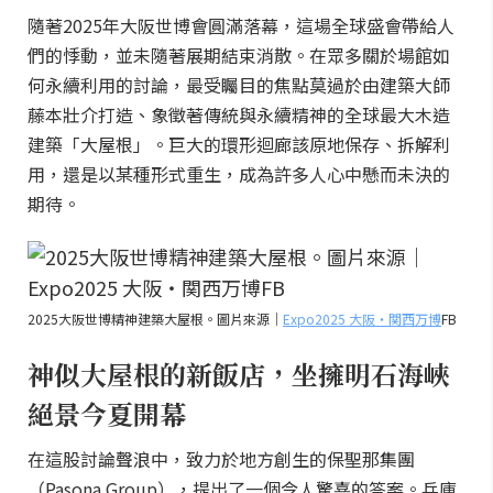
隨著2025年大阪世博會圓滿落幕，這場全球盛會帶給人
們的悸動，並未隨著展期結束消散。在眾多關於場館如
何永續利用的討論，最受矚目的焦點莫過於由建築大師
藤本壯介打造、象徵著傳統與永續精神的全球最大木造
建築「大屋根」。巨大的環形迴廊該原地保存、拆解利
用，還是以某種形式重生，成為許多人心中懸而未決的
期待。
2025大阪世博精神建築大屋根。圖片來源｜
Expo2025 大阪・関西万博
FB
神似大屋根的新飯店，坐擁明石海峽
絕景今夏開幕
在這股討論聲浪中，致力於地方創生的保聖那集團
（Pasona Group），提出了一個令人驚喜的答案。兵庫