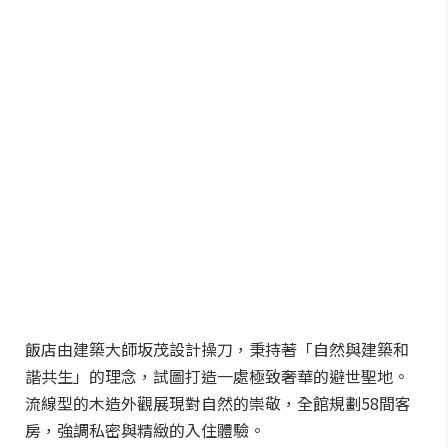
飯店由建築大師坂茂設計操刀，秉持著「自然與建築和
諧共生」的理念，試圖打造一處極致奢華的避世聖地。
流線型的木造外觀展現對自然的崇敬，全館規劃58間客
房，強調私密與精緻的入住體驗。