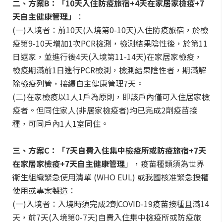
二、方案B：「10天入住防疫旅宿+4天在家居家檢疫+7
天自主健康管理」
：
(一)入境者：前10天(入境第0-10天)入住防疫旅宿，於檢
疫第9-10天增加1次PCR檢測，檢測結果陰性後，於第11
日返家，並進行後4天(入境第11-14天)在家居家檢疫，
檢疫期滿前1日進行PCR檢測，檢測結果陰性者，期滿解
除檢疫列管，接續自主健康管理7天。
(二)在家檢疫以1人1戶為原則，即該戶內僅可入住居家檢
疫者。但同住家人(非居家檢疫者)均已完成2劑疫苗接
種，可同戶內1人1室同住。
三、方案C：「7天自費入住集中檢疫所或防疫旅宿+7天
在家居家檢疫+7天自主健康管理
」，疫苗種類須為世界
衛生組織緊急使用清單 (WHO EUL) 或我國核准緊急授權
使用或專案製造：
(一)入境者：入境時須完成2劑COVID-19疫苗接種且滿14
天，前7天(入境第0-7天)自費入住集中檢疫所或防疫旅