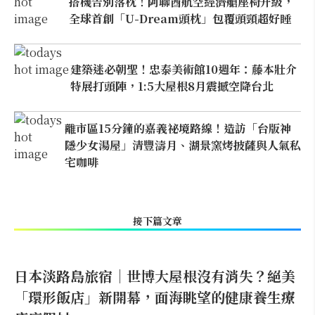
搭機告別落枕！阿聯酋航空經濟艙座椅升級，
全球首創「U-Dream頭枕」包覆頭頸超好睡
建築迷必朝聖！忠泰美術館10週年：藤本壯介
特展打頭陣，1:5大屋根8月震撼空降台北
離市區15分鐘的嘉義祕境路線！造訪「台版神
隱少女湯屋」清豐濤月、湖景窯烤披薩與人氣私
宅咖啡
接下篇文章
日本淡路島旅宿｜世博大屋根沒有消失？絕美
「環形飯店」新開幕，面海眺望的健康養生療