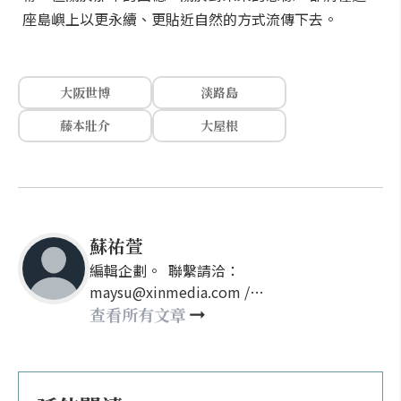
座島嶼上以更永續、更貼近自然的方式流傳下去。
大阪世博
淡路島
藤本壯介
大屋根
蘇祐萱
編輯企劃。 聯繫請洽：
maysu@xinmedia.com /
may860527@gmail.com
查看所有文章