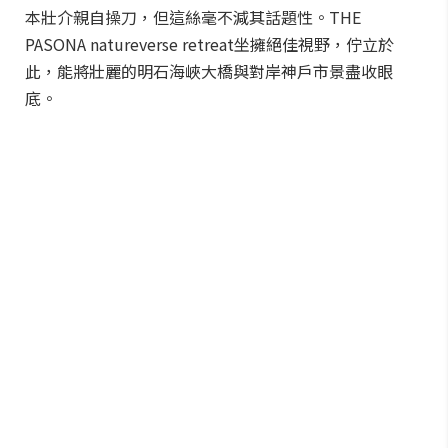
本壯介親自操刀，但這絲毫不減其話題性。THE
PASONA natureverse retreat坐擁絕佳視野，佇立於
此，能將壯麗的明石海峽大橋與對岸神戶市景盡收眼
底。