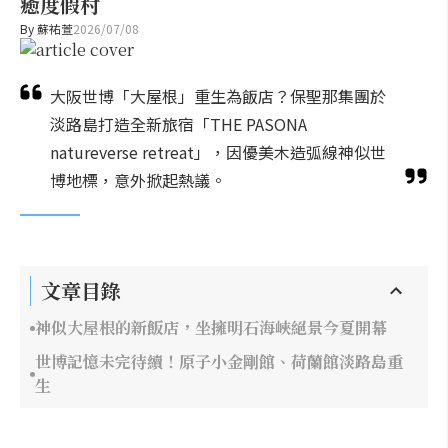
癒度假村
By
蘇祐萱
2026/07/08
大阪世博「大屋根」重生為飯店？保聖那集團於
淡路島打造全新旅宿「THE PASONA
natureverse retreat」，因優美木造弧線神似世
博地標，意外掀起熱議。
文章目錄
神似大屋根的新飯店，坐擁明石海峽絕景今夏開幕
世博記憶未完待續！原子小金剛館、荷蘭館淡路島重
生