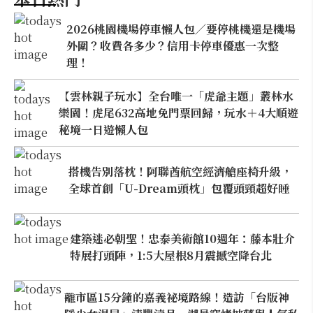
2026桃園機場停車懶人包／要停桃機還是機場
外圍？收費各多少？信用卡停車優惠一次整
理！
【雲林親子玩水】全台唯一「虎爺主題」叢林水
樂園！虎尾632高地免門票回歸，玩水＋4大順遊
秘境一日遊懶人包
搭機告別落枕！阿聯酋航空經濟艙座椅升級，
全球首創「U-Dream頭枕」包覆頭頸超好睡
建築迷必朝聖！忠泰美術館10週年：藤本壯介
特展打頭陣，1:5大屋根8月震撼空降台北
離市區15分鐘的嘉義祕境路線！造訪「台版神