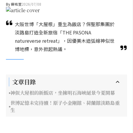
By
蘇祐萱
2026/07/08
大阪世博「大屋根」重生為飯店？保聖那集團於
淡路島打造全新旅宿「THE PASONA
natureverse retreat」，因優美木造弧線神似世
博地標，意外掀起熱議。
文章目錄
神似大屋根的新飯店，坐擁明石海峽絕景今夏開幕
世博記憶未完待續！原子小金剛館、荷蘭館淡路島重
生