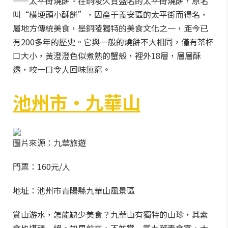
——太平街燒餅。在銅陵久負盛名的太平街燒餅，原名
叫“橫埂頭小酥餅”，因產于義安區的太平街而得名，
屬地方傳統美食，是銅陵獨特的美食文化之一，距今已
有200多年的歷史。它與一般的燒餅不大相同，僅有茶杯
口大小，黃澄澄色似煮熟的蟹殼，裡外18層，層層酥
透，咬一口令人回味無窮。
池州市·九華山
圖片來源：九華旅遊
門票：160元/人
地址：池州市青陽縣九華山風景區
賞山游水，怎能缺少美食？九華山有獨特的山珍，其素