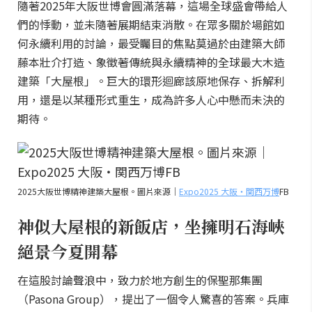
隨著2025年大阪世博會圓滿落幕，這場全球盛會帶給人
們的悸動，並未隨著展期結束消散。在眾多關於場館如
何永續利用的討論，最受矚目的焦點莫過於由建築大師
藤本壯介打造、象徵著傳統與永續精神的全球最大木造
建築「大屋根」。巨大的環形迴廊該原地保存、拆解利
用，還是以某種形式重生，成為許多人心中懸而未決的
期待。
2025大阪世博精神建築大屋根。圖片來源｜
Expo2025 大阪・関西万博
FB
神似大屋根的新飯店，坐擁明石海峽
絕景今夏開幕
在這股討論聲浪中，致力於地方創生的保聖那集團
（Pasona Group），提出了一個令人驚喜的答案。兵庫