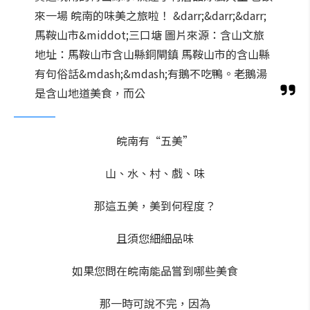
來一場 皖南的味美之旅啦！ &darr;&darr;&darr;
馬鞍山市&middot;三口塘 圖片來源：含山文旅
地址：馬鞍山市含山縣銅閘鎮 馬鞍山市的含山縣
有句俗話&mdash;&mdash;有鵝不吃鴨。老鵝湯
是含山地道美食，而公
皖南有“五美”
山、水、村、戲、味
那這五美，美到何程度？
且須您細細品味
如果您問在皖南能品嘗到哪些美食
那一時可說不完，因為