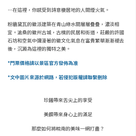
…在這裡，你感受到詩意棲居地的人間煙火氣。
粉牆黛瓦的徽派建築在青山綠水間層層疊疊，濃淡相
宜。滄桑的徽州古城，古樸的民居和街道，莊嚴的許國
石坊和空氣中彌漫著的徽文化氣息在富貴繁華漸漸褪去
後，沉澱為這裡的獨特之美。
*門票價格請以景區官方發佈為准
*文中圖片來源於網路，若侵犯版權請聯繫刪除
珍饈帶來舌尖上的享受
美饌帶來身心上的滿足
那麼如何將皖南的美味一網打盡？