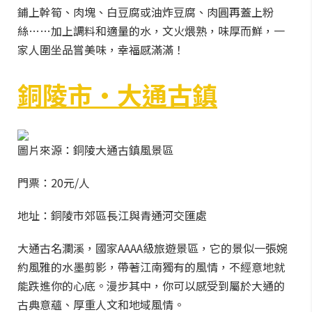
鋪上幹筍、肉塊、白豆腐或油炸豆腐、肉圓再蓋上粉
絲……加上調料和適量的水，文火煨熟，味厚而鮮，一
家人圍坐品嘗美味，幸福感滿滿！
銅陵市·大通古鎮
圖片來源：銅陵大通古鎮風景區
門票：20元/人
地址：銅陵市郊區長江與青通河交匯處
大通古名瀾溪，國家AAAA級旅遊景區，它的景似一張婉
約風雅的水墨剪影，帶著江南獨有的風情，不經意地就
能跌進你的心底。漫步其中，你可以感受到屬於大通的
古典意蘊、厚重人文和地域風情。