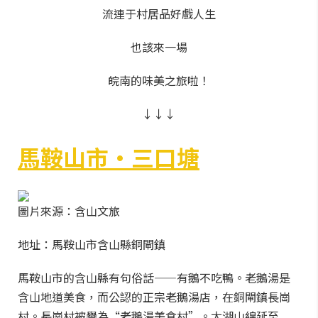
流連于村居品好戲人生
也該來一場
皖南的味美之旅啦！
↓↓↓
馬鞍山市·三口塘
圖片來源：含山文旅
地址：馬鞍山市含山縣銅閘鎮
馬鞍山市的含山縣有句俗話——有鵝不吃鴨。老鵝湯是
含山地道美食，而公認的正宗老鵝湯店，在銅閘鎮長崗
村。長崗村被譽為“老鵝湯美食村”。太湖山綿延至