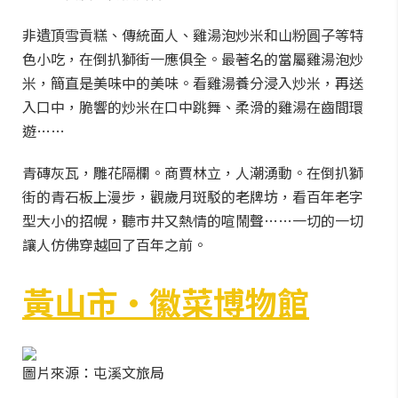
非遺頂雪貢糕、傳統面人、雞湯泡炒米和山粉圓子等特
色小吃，在倒扒獅街一應俱全。最著名的當屬雞湯泡炒
米，簡直是美味中的美味。看雞湯養分浸入炒米，再送
入口中，脆響的炒米在口中跳舞、柔滑的雞湯在齒間環
遊……
青磚灰瓦，雕花隔欄。商賈林立，人潮湧動。在倒扒獅
街的青石板上漫步，觀歲月斑駁的老牌坊，看百年老字
型大小的招幌，聽市井又熱情的喧鬧聲……一切的一切
讓人仿佛穿越回了百年之前。
黃山市·徽菜博物館
圖片來源：屯溪文旅局