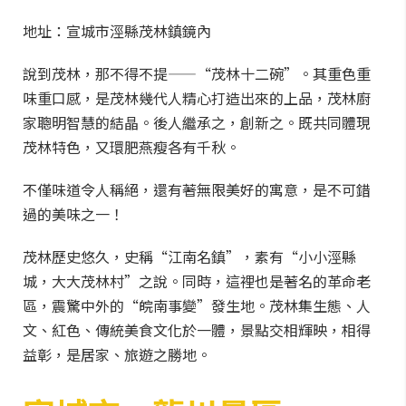
地址：宣城市涇縣茂林鎮鏡內
說到茂林，那不得不提——“茂林十二碗”。其重色重
味重口感，是茂林幾代人精心打造出來的上品，茂林廚
家聰明智慧的結晶。後人繼承之，創新之。既共同體現
茂林特色，又環肥燕瘦各有千秋。
不僅味道令人稱絕，還有著無限美好的寓意，是不可錯
過的美味之一！
茂林歷史悠久，史稱“江南名鎮”，素有“小小涇縣
城，大大茂林村”之說。同時，這裡也是著名的革命老
區，震驚中外的“皖南事變”發生地。茂林集生態、人
文、紅色、傳統美食文化於一體，景點交相輝映，相得
益彰，是居家、旅遊之勝地。