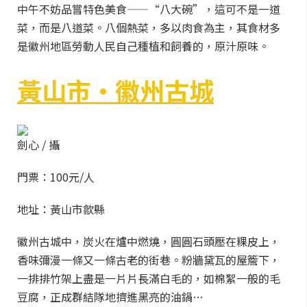
中午不妨品嘗特色美食——“八大碗”，這可不是一道
菜，而是八道菜。八個熱菜，多以肉食為主，其食材多
是徽州地區勞動人民自己種植和飼養的，原汁原味。
黃山市·徽州古城
劍心 / 攝
門票：100元/人
地址：黃山市歙縣
徽州古城中，炭火在爐中燃燒，圓圓石頭壓在粿皮上，
香味彌漫一條又一條古老的街巷。粉牆黛瓦的屋簷下，
一排排竹架上盡是一片片長滿白毛的，如棉絮一般的毛
豆腐，正成群結隊地擠進黑亮的油鍋…