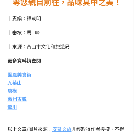
等您親自前往，品味其中之美！
丨責編：釋戒明
丨審核：馬 峰
丨來源：黃山市文化和旅遊局
更多資料請查閱
鳯鳳美食街
九華山
唐模
徽州古城
龍川
以上文章/圖片來源：
安徽文旅
非經取得作者授權，不得