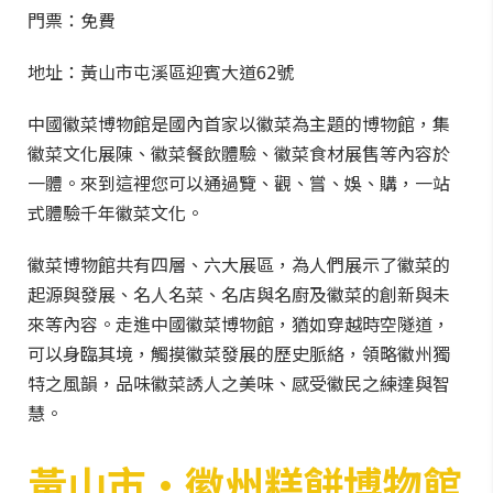
門票：免費
地址：黃山市屯溪區迎賓大道62號
中國徽菜博物館是國內首家以徽菜為主題的博物館，集
徽菜文化展陳、徽菜餐飲體驗、徽菜食材展售等內容於
一體。來到這裡您可以通過覽、觀、嘗、娛、購，一站
式體驗千年徽菜文化。
徽菜博物館共有四層、六大展區，為人們展示了徽菜的
起源與發展、名人名菜、名店與名廚及徽菜的創新與未
來等內容。走進中國徽菜博物館，猶如穿越時空隧道，
可以身臨其境，觸摸徽菜發展的歷史脈絡，領略徽州獨
特之風韻，品味徽菜誘人之美味、感受徽民之練達與智
慧。
黃山市·徽州糕餅博物館