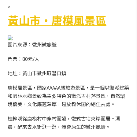
。
黃山市·唐模風景區
圖片來源：徽州微旅遊
門票：80元/人
地址：黃山市徽州區潛口鎮
唐模風景區，國家AAAAA級旅遊景區，是一個以徽派建築
和園林水鄉景致為主要特色的徽派古村落景區，自然環
境優美，文化底蘊深厚，是放鬆休閒的絕佳去處。
檀幹溪從唐模村中穿村而過，徽式古宅夾岸而居。清
晨，醒來去水街逛一逛，體會原生的徽州風情。