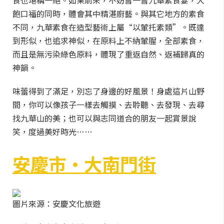
食也堪稱一絕。如果前來，不妨嘗一嘗九華素食宴，大
飽口福的同時，體會其中精湛廚藝。與其它地方的素食
不同，九華素食在造型藝術上屬“以葷托素類”。既達
到形似，也追求神似，在原料上不納葷腥，全部素食，
而且是無污染綠色原料，體現了重返自然、返補歸真的
神韻。
味蕾得到了滿足，別忘了身邊的好風景！身處這片山野
間，你可以像孩子一樣去觸摸、去聆聽、去發現、去尋
找九華山的美；也可以與志同道合的朋友一起賞景說
笑，度過美好時光……
安慶市·大南門街
圖片來源：安慶文化旅遊