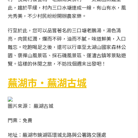
此，趨於平緩，村內三口水塘連成一線，有山有水，風
光秀美，不少村民紛紛開辦農家樂。
行至於此，您可以品嘗著名的三口塘老鵝湯。湯色清
亮，肉質紅潤，爛而不碎，油而不膩，味道鮮美，入口
難忘。吃飽喝足之後，還可以行車至太湖山國家森林公
園、褒禪山風景區、採石磯風景區、運漕古鎮等景點遊
覽。這樣的休閒之旅，不妨找個週末出發吧！
蕪湖市·蕪湖古城
圖片來源： 蕪湖古城
門票：免費
地址：蕪湖市鏡湖區環城北路與公署路交匯處