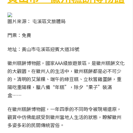
圖片來源： 屯溪區文旅體局
門票：免費
地址：黃山市屯溪區迎賓大道38號
徽州糕餅博物館，國家AAA級旅遊景區，是徽州糕餅文化
的大觀園。在徽州人的生活中，徽州糕餅都是必不可少
的。清明的艾葉粿、端午的綠豆糕、立秋嘗雞蛋餅，重
陽吃重陽粿，臘八備“年糕”，除夕“果子”裝滿
盒……
在徽州糕餅博物館，一年四季的不同時令被現場還原，
觀賞中仿佛能感受到徽州當地人生活的狀態，瞭解徽州
多姿多彩的民間傳統習俗。