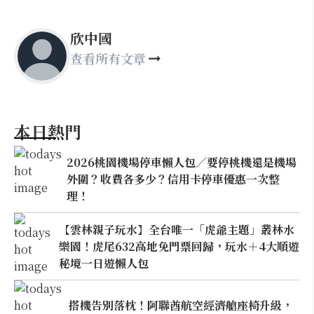
欣中國
查看所有文章
本日熱門
2026桃園機場停車懶人包／要停桃機還是機場
外圍？收費各多少？信用卡停車優惠一次整
理！
【雲林親子玩水】全台唯一「虎爺主題」叢林水
樂園！虎尾632高地免門票回歸，玩水＋4大順遊
秘境一日遊懶人包
搭機告別落枕！阿聯酋航空經濟艙座椅升級，