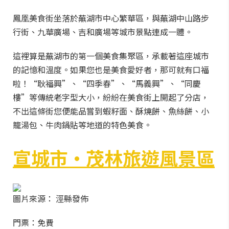
鳳凰美食街坐落於蕪湖市中心繁華區，與蕪湖中山路步
行街、九華廣場、吉和廣場等城市景點連成一體。
這裡算是蕪湖市的第一個美食集聚區，承載著這座城市
的記憶和溫度。如果您也是美食愛好者，那可就有口福
啦！“耿福興”、“四季春”、“馬義興”、“同慶
樓”等傳統老字型大小，紛紛在美食街上開起了分店，
不出這條街您便能品嘗到蝦籽面、酥燒餅、魚絲餅、小
籠湯包、牛肉鍋貼等地道的特色美食。
宣城市·茂林旅遊風景區
圖片來源： 涇縣發佈
門票：免費