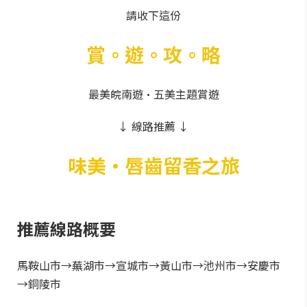
請收下這份
賞。遊。攻。略
最美皖南遊·五美主題賞遊
↓ 線路推薦 ↓
味美·唇齒留香之旅
推薦線路概要
馬鞍山市→蕪湖市→宣城市→黃山市→池州市→安慶市
→銅陵市