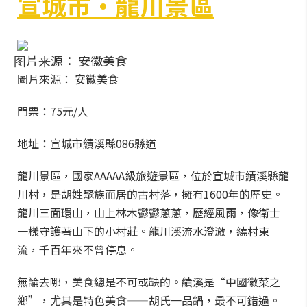
宣城市·龍川景區
图片来源： 安徽美食
圖片來源： 安徽美食
門票：75元/人
地址：宣城市績溪縣086縣道
龍川景區，國家AAAAA級旅遊景區，位於宣城市績溪縣龍
川村，是胡姓聚族而居的古村落，擁有1600年的歷史。
龍川三面環山，山上林木鬱鬱蔥蔥，歷經風雨，像衛士
一樣守護著山下的小村莊。龍川溪流水澄澈，繞村東
流，千百年來不曾停息。
無論去哪，美食總是不可或缺的。績溪是“中國徽菜之
鄉”，尤其是特色美食——胡氏一品鍋，最不可錯過。