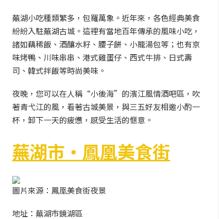
蕪湖小吃種類繁多，包羅萬象。近年來，各色經典美食
紛紛入駐蕪湖古城。這裡有當地百年傳承的風味小吃，
諸如藕稀飯、酒釀水籽、腰子餅、小籠湯包等；也有京
味烤鴨、川味串串、港式雞蛋仔、西式牛排、日式壽
司、韓式拌飯等時尚美味。
夜晚，您可以在人稱“小後海”的濱江風情酒吧區，吹
著青弋江的風，看著古城美景，與三五好友相邀小酌一
杯，卸下一天的疲憊，感受生活的愜意。
蕪湖市·鳳凰美食街
圖片來源：鳳凰美食街夜景
地址：蕪湖市鏡湖區