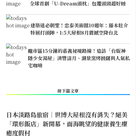
全球首創「U-Dream頭枕」包覆頭頸超好睡
建築迷必朝聖！忠泰美術館10週年：藤本壯介
特展打頭陣，1:5大屋根8月震撼空降台北
離市區15分鐘的嘉義祕境路線！造訪「台版神
隱少女湯屋」清豐濤月、湖景窯烤披薩與人氣私
宅咖啡
接下篇文章
日本淡路島旅宿｜世博大屋根沒有消失？絕美
「環形飯店」新開幕，面海眺望的健康養生療
癒度假村