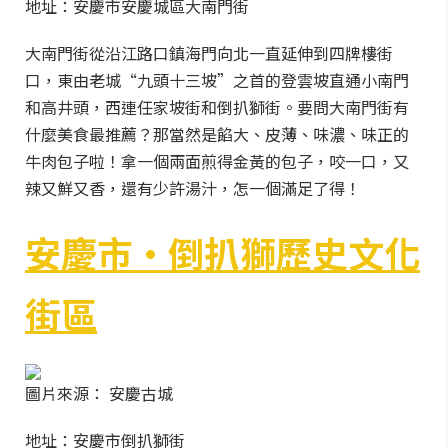
地址：安慶市安慶城區大南門街
大南門街從沿江路口鎮海門向北一直延伸到四牌樓街
口，東由老城“九頭十三坡”之首的登雲坡直通小南門
和高井頭，西連任家坡街和倒扒獅街。要問大南門街有
什麼美食最推薦？那當然是餡大、皮薄、味濃、味正的
牛肉包子啦！拿一個兩面煎得金黃的包子，咬一口，又
辣又鮮又香，還有少許湯汁，怎一個滿足了得！
安慶市·倒扒獅歷史文化
街區
圖片來源： 安慶古城
地址：安慶市倒扒獅街