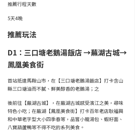
推薦行程天數
5天4晚
推薦玩法
D1：三口塘老鵝湯飯店 →蕪湖古城→
鳳凰美食街
首站抵達馬鞍山市，在【三口塘老鵝湯飯店】打卡含山
縣三口塘油而不膩、鮮美醇香的老鵝湯；之
後前往【蕪湖古城】，在蕪湖古城感受濱江之美，尋味
特色小吃；在蕪湖【鳳凰美食街】打卡百年老店耿福興
和中華老字型大小四季春等，品嘗小籠湯包、蝦籽面、
八寶葫蘆鴨等不得不吃的系列美食。