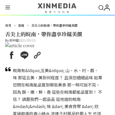
搜尋
首頁
>
旅遊
>
舌尖上的皖南，帶你盡享珍饈美饌
舌尖上的皖南，帶你盡享珍饈美饌
By
欣中國
2021/09/15
皖南有&ldquo;五美&rdquo; 山、水、村、戲、
味 那這五美，美到何程度？ 且須您細細品味 如果
您問在皖南能品嘗到哪些美食 那一時可說不完，
因為 酥、嫩、鮮、香 這些在皖南都能品嘗到！ 不
信？ 請跟我們一起品品 這地道的皖南
&mdash;&mdash; 味 &darr; 美食齊聚 &darr; 欣
賞過皖南的青山綠水 流連于村居品好戲人生 也該