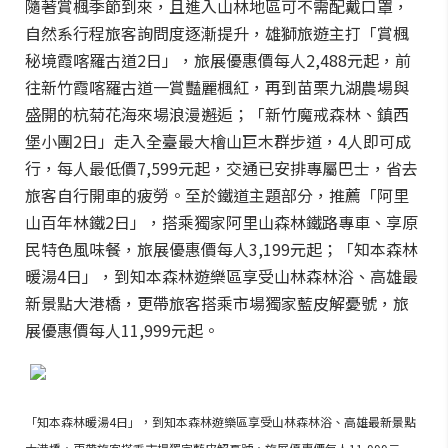
隨著賞楓季節到來，且進入山林地區可不需配戴口罩，
自然系行程旅客詢問度逐漸提升，雄獅旅遊主打「賞楓
秘境霞喀羅古道2日」，旅展優惠價每人2,488元起，前
往新竹霞喀羅古道一賞豔麗楓紅，再到苗栗九湖農場與
盛開的杭菊花海來場浪漫邂逅；「新竹魔戒森林、鎮西
堡小團2日」走入全臺最大檜山巨木群步道，4人即可成
行，每人最低價7,599元起，交通已安排專屬巴士，省去
旅客自行開車的疲勞。至於鐵道主題部分，推薦「阿里
山百年林鐵2日」，搭乘獨家阿里山森林鐵路專車、享原
民特色風味餐，旅展優惠價每人3,199元起；「知本森林
暖湯4日」，到知本森林遊樂區享受山林森林浴、高雄最
新景點大港橋，更帶旅客搭乘市場獨家藍皮解憂號，旅
展優惠價每人11,999元起。
「知本森林暖湯4日」，到知本森林遊樂區享受山林森林浴、高雄最新景點