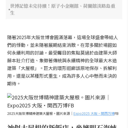
世博記憶未完待續！原子小金剛館、荷蘭館淡路島重
生
隨著2025年大阪世博會圓滿落幕，這場全球盛會帶給人
們的悸動，並未隨著展期結束消散。在眾多關於場館如
何永續利用的討論，最受矚目的焦點莫過於由建築大師
藤本壯介打造、象徵著傳統與永續精神的全球最大木造
建築「大屋根」。巨大的環形迴廊該原地保存、拆解利
用，還是以某種形式重生，成為許多人心中懸而未決的
期待。
2025大阪世博精神建築大屋根。圖片來源｜
Expo2025 大阪・関西万博
FB
神似大屋根的新飯店，坐擁明石海峽