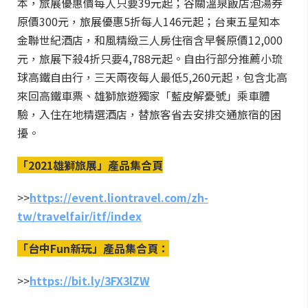
本，旅展優惠價每人只要39元起；谷關溫泉飯店泡湯券
原價300元，旅展優惠5折每人146元起；台東五星知本
金聯世紀酒店，和風精緻三人房住宿含早餐原價12,000
元，旅展下殺4折只要4,788元起。自由行部分推薦小琉
球高鐵自由行，三天兩夜每人最低5,260元起，包含北高
來回高鐵車票、雄獅旅遊獨家「藍皮解憂號」乘車體
驗，入住在地精選酒店，替旅客省去安排交通旅宿的困
擾。
「2021雄獅旅展」產品集合頁
>>
https://event.liontravel.com/zh-
tw/travelfair/itf/index
「台中Fun新玩」產品集合頁：
>>
https://bit.ly/3FX3lZW