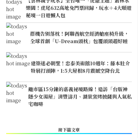
【雲林親子玩水】全台唯一「虎爺主題」叢林水
樂園！虎尾632高地免門票回歸，玩水＋4大順遊
秘境一日遊懶人包
搭機告別落枕！阿聯酋航空經濟艙座椅升級，
全球首創「U-Dream頭枕」包覆頭頸超好睡
建築迷必朝聖！忠泰美術館10週年：藤本壯介
特展打頭陣，1:5大屋根8月震撼空降台北
離市區15分鐘的嘉義祕境路線！造訪「台版神
隱少女湯屋」清豐濤月、湖景窯烤披薩與人氣私
宅咖啡
接下篇文章