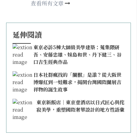
may860527@gmail.com
查看所有文章
延伸閱讀
東京必訪5棟大師級美學建築：蒐集隈研
吾、安藤忠雄、妹島和世、丹下健三、谷
口吉生經典作品
日本社群瘋找的「蘭獸」是誰？從大阪世
博爆紅到一娃難求，揭開台灣國際蘭展吉
祥物的誕生故事
東京新飯店｜東京壹酒店以日式匠心與侘
寂美學，重塑國際奢華設計的地方性語彙