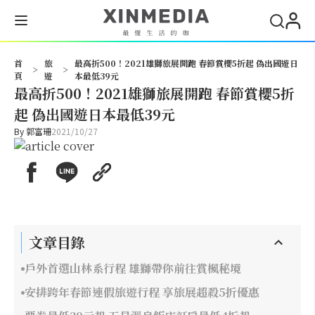
搜尋
首
旅
最高折500！2021雄獅旅展開跑 春節賞櫻5折起 偽出國遊日
>
>
頁
遊
本最低39元
最高折500！2021雄獅旅展開跑 春節賞櫻5折
起 偽出國遊日本最低39元
By
郭富珊
2021/10/27
文章目錄
戶外首選山林系行程 雄獅帶你前往賞楓秘境
安排跨年春節連假旅遊行程 享旅展超殺5折優惠