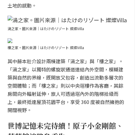
土地的感動。
渦之家。圖片來源｜はたけのリゾート 燦燦Villa
樓之家。圖片來源｜はたけのリゾート 燦燦Villa
其中藤本壯介設計兩棟建築「渦之家」與「樓之家」。
「渦之家」以獨特的螺旋狀通道連結內外空間，模糊建
築與自然的界線，既開放又包容，創造出流動多層次的
空間體驗；而「樓之家」則以中央塔樓作為客廳，其餘
房間向外輻射延伸，旅人可透過塔內外的階梯拾級而
上，最終抵達屋頂花園平台，享受 360 度被自然擁抱的
開闊視野。
世博記憶未完待續！原子小金剛館、