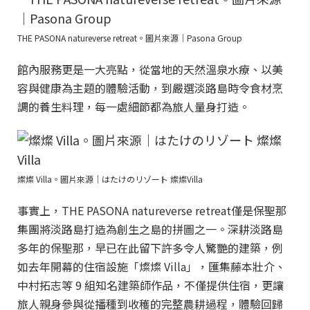
THE PASONA natureverse retreat。圖片來源｜Pasona Group
館內服務更是一大亮點，從當地的天然溫泉水療、以美
容與健康為主題的體驗活動，到嚴選淡路島時令食材烹
調的養生料理，每一處細節都為旅人量身打造。
燦燦 Villa。圖片來源｜はたけのリゾート 燦燦Villa
事實上，THE PASONA natureverse retreat僅是保聖那
集團將淡路島打造為創生之島的拼圖之一。深耕淡路島
多年的保聖那，早已在此留下許多令人驚艷的建築，例
如去年開幕的住宿設施「燦燦 Villa」，匯集藤本壯介、
中村拓志等 9 組知名建築師作品，不僅提供住宿，更讓
旅人親身參與從播種到收穫的完整農耕過程，體驗回歸