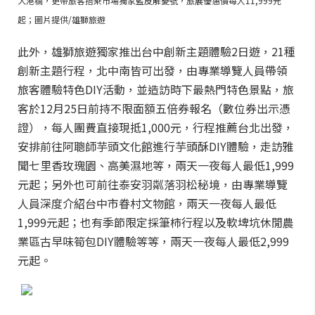
大港橋，更帶旅客搭乘市場獨家藍皮解憂號，旅展優惠價每人11,999元
起；圖片提供/雄獅旅遊
此外，雄獅旅遊獨家推出台中創新主題體驗2日遊，21種
創新主題行程，北中南皆可出發，由專業導覽人員帶領
旅客體驗特色DIY活動，並造訪時下最熱門特色景點，旅
客於12月25日前持不限面額五倍券報名（數位券出示憑
證），每人團費直接現抵1,000元，行程推薦台北出發，
安排前往阿聰師芋頭文化館進行芋頭酥DIY體驗，走訪雅
聞七里香玫瑰園、高美濕地等，兩天一夜每人最低1,999
元起；另外也可前往泰安羽粼落羽松秘境，由專業導覽
人員深度介紹台中市眷村文物館，兩天一夜每人最低
1,999元起；也有季節限定採筆柿行程以及軟埤坑休閒農
業區古早味筍包DIY體驗等等，兩天一夜每人最低2,999
元起。