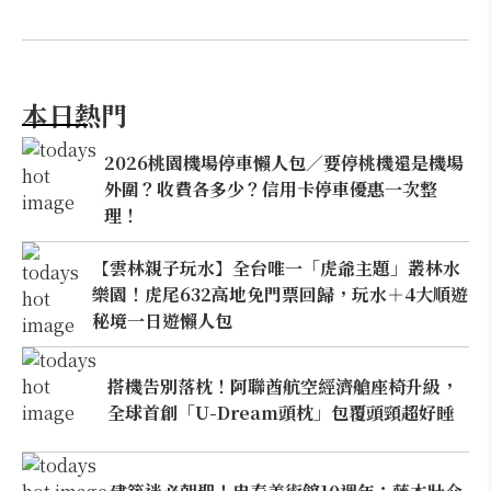
本日熱門
2026桃園機場停車懶人包／要停桃機還是機場
外圍？收費各多少？信用卡停車優惠一次整
理！
【雲林親子玩水】全台唯一「虎爺主題」叢林水
樂園！虎尾632高地免門票回歸，玩水＋4大順遊
秘境一日遊懶人包
搭機告別落枕！阿聯酋航空經濟艙座椅升級，
全球首創「U-Dream頭枕」包覆頭頸超好睡