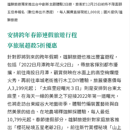
雄獅旅遊獨家推出台中創新主題體驗2日遊，旅客於12月25日前持不限面額
五倍券報名（數位券出示憑證），每人團費直接現抵1,000元；圖片提供/雄
獅旅遊
安排跨年春節連假旅遊行程
享旅展超殺5折優惠
針對即將到來的跨年假期，雄獅旅遊也推出豐富遊程，
包括「2022日月潭跨年花火2日」，帶旅客揮別都市擾
攘，前往南投日月潭，觀賞倒映在水面上的高空絢爛煙
火秀，再前往車城老街進行木工DIY體驗，旅展優惠價每
人3,199元起；「太麻里迎曙光３日」則是安排到台東太
麻里，在海天一線的美景之下迎接2022年第一道曙光，
也將走訪台東縱谷大地藝術季，體驗竹編裝置藝術與自
然美景的結合、在地農場釋迦鮮採體驗，每人最低
10,799元起。春節連假部分，雄獅旅遊針對家庭旅客推
出「櫻花秘境五星老爺2日」，前往新竹賞櫻秘境「山上