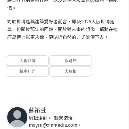
藤本壯介的建築作品，以及曾在大阪灣畔閃耀的世博記
憶。
對於世博迷與建築愛好者而言，即使2025大阪世博落
幕，但關於那年的回憶、關於對未來的想像，都將在這
座島嶼上以更永續、更貼近自然的方式流傳下去。
大阪世博
淡路島
藤本壯介
大屋根
蘇祐萱
編輯企劃。 聯繫請洽：
maysu@xinmedia.com /