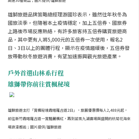
高達30種商品；圖片提供/雄獅旅遊
雄獅旅遊品牌策略總經理游國珍表示，雖然往年秋冬為
國旅淡季，但隨著本土疫情穩定，加上五倍券、國旅券
上路後市場反應熱絡，有許多旅客持五倍券購買旅遊商
品，其中更有人將5,000元的五倍券一次使用，報名2
日、3日以上的團體行程，顯示在疫情趨緩後，五倍券發
放帶動秋冬旅遊消費，有望加速振興觀光旅遊產業。
戶外首選山林系行程
雄獅帶你前往賞楓秘境
雄獅旅遊主打「賞楓秘境霞喀羅古道2日」，旅展優惠價每人2,488元起，
前往新竹霞喀羅古道一賞豔麗楓紅，再到苗栗九湖農場與盛開的杭菊花海來
場浪漫邂逅；圖片提供/雄獅旅遊