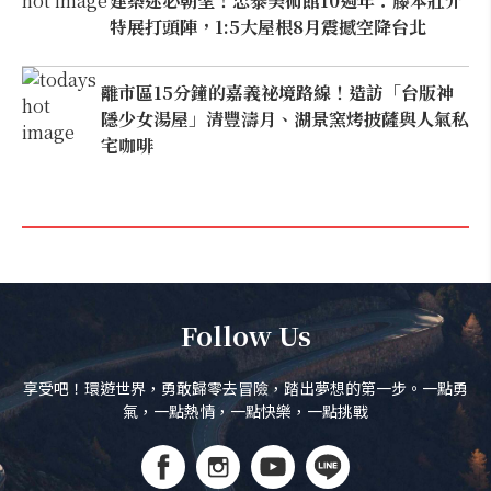
建築迷必朝聖！忠泰美術館10週年：藤本壯介
特展打頭陣，1:5大屋根8月震撼空降台北
離市區15分鐘的嘉義祕境路線！造訪「台版神
隱少女湯屋」清豐濤月、湖景窯烤披薩與人氣私
宅咖啡
Follow Us
享受吧！環遊世界，勇敢歸零去冒險，踏出夢想的第一步。一點勇
氣，一點熱情，一點快樂，一點挑戰