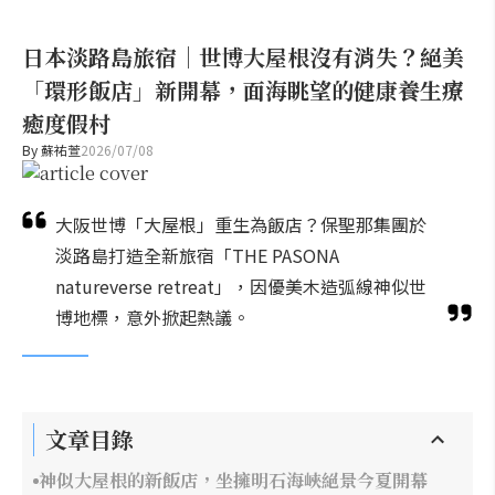
日本淡路島旅宿｜世博大屋根沒有消失？絕美
「環形飯店」新開幕，面海眺望的健康養生療
癒度假村
By
蘇祐萱
2026/07/08
大阪世博「大屋根」重生為飯店？保聖那集團於
淡路島打造全新旅宿「THE PASONA
natureverse retreat」，因優美木造弧線神似世
博地標，意外掀起熱議。
文章目錄
神似大屋根的新飯店，坐擁明石海峽絕景今夏開幕