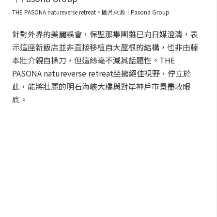
THE PASONA natureverse retreat。圖片來源｜Pasona Group
針對外界的美麗誤會，保聖那集團雖已向日媒澄清，表
示這座新飯店並非直接移植自大屋根的結構，也非由藤
本壯介親自操刀，但這絲毫不減其話題性。THE
PASONA natureverse retreat坐擁絕佳視野，佇立於
此，能將壯麗的明石海峽大橋與對岸神戶市景盡收眼
底。