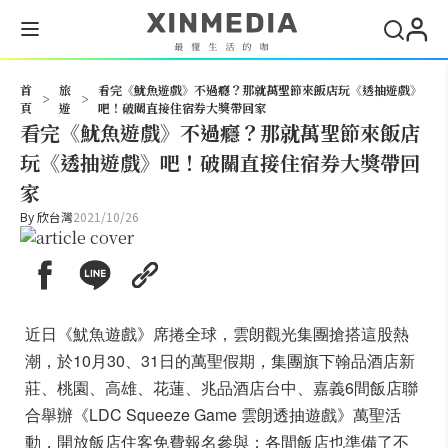
搜尋
首
旅
看完《魷魚遊戲》不過癮？那就萬聖節來飯店玩《透抽遊戲》
>
>
頁
遊
吧！破關直接住宿券大獎帶回家
看完《魷魚遊戲》不過癮？那就萬聖節來飯店
玩《透抽遊戲》吧！破關直接住宿券大獎帶回
家
By
欣台灣
2021/10/26
近日《魷魚遊戲》席捲全球，雲朗觀光集團搶搭這股熱
潮，於10月30、31日的萬聖假期，集團旗下翰品酒店新
莊、桃園、高雄、花蓮、兆品酒店台中、嘉義6間飯店聯
合舉辦《LDC Squeeze Game 雲朗透抽遊戲》萬聖活
動，開放飯店住客免費報名參與；各間飯店也準備了不