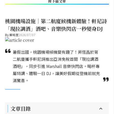
接下篇文章
桃園機場設施｜第二航廈候機新體驗！軒尼詩
「現拉調酒」酒吧、音樂快閃店一秒變身DJ
By
蘇祐萱
2026/07/07
暑假出國，桃園機場候機變有趣了！昇恆昌於第
二航廈攜手軒尼詩推出亞洲免稅首間「現拉調酒
酒吧」，同步引進 Marshall 音樂快閃店。喝杯專
屬特調、體驗一日 DJ，讓美好假期從登機前就充
滿驚喜。
文章目錄