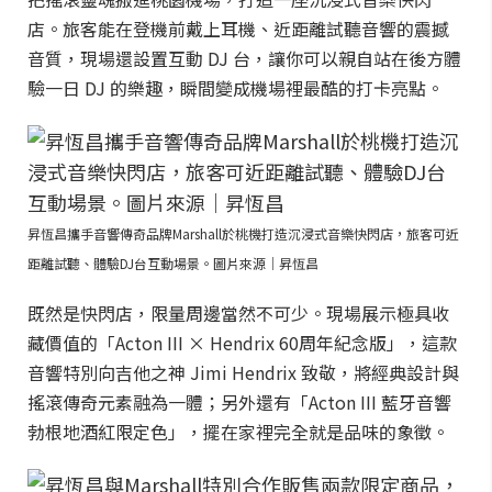
店。旅客能在登機前戴上耳機、近距離試聽音響的震撼
音質，現場還設置互動 DJ 台，讓你可以親自站在後方體
驗一日 DJ 的樂趣，瞬間變成機場裡最酷的打卡亮點。
昇恆昌攜手音響傳奇品牌Marshall於桃機打造沉浸式音樂快閃店，旅客可近
距離試聽、體驗DJ台互動場景。圖片來源｜昇恆昌
既然是快閃店，限量周邊當然不可少。現場展示極具收
藏價值的「Acton III × Hendrix 60周年紀念版」，這款
音響特別向吉他之神 Jimi Hendrix 致敬，將經典設計與
搖滾傳奇元素融為一體；另外還有「Acton III 藍牙音響
勃根地酒紅限定色」，擺在家裡完全就是品味的象徵。