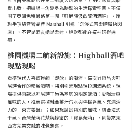
昇恆昌免稅商店在第二航廈大玩創意，分別從味覺與聽
覺出發，把機場一角變身為時髦的生活探索空間。不僅
開了亞洲免稅通路第一間「軒尼詩汲飲調酒酒吧」，還
聯手頂級音響品牌 Marshall 引進「沉浸式音樂體驗快閃
店」，不管是酒友還是樂迷，絕對都能在這裡玩得過
癮。
桃園機場二航新設施：Highball酒吧
現點現喝
看準現代人喜歡輕鬆「即飲」的潮流，這次昇恆昌與軒
尼詩合作的精緻酒吧，特別引進現點現拉調酒系統。現
場提供兩款以軒尼詩干邑為基底的限定調酒：愛喝清爽
風味的人，推薦選擇融合薑汁汽水與檸檬香氣、充滿活
力的「東方姜韻」；如果想試試特別的風味，結合法式
干邑、台灣茉莉花茶與蜂蜜的「寶島茉莉」，則帶來東
西方完美交融的味覺驚喜。