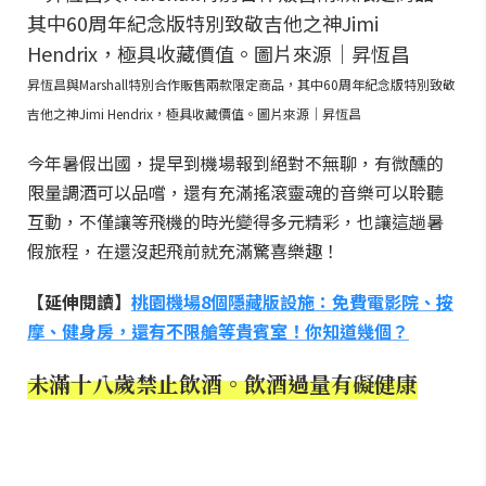
昇恆昌與Marshall特別合作販售兩款限定商品，其中60周年紀念版特別致敬
吉他之神Jimi Hendrix，極具收藏價值。圖片來源｜昇恆昌
今年暑假出國，提早到機場報到絕對不無聊，有微醺的
限量調酒可以品嚐，還有充滿搖滾靈魂的音樂可以聆聽
互動，不僅讓等飛機的時光變得多元精彩，也讓這趟暑
假旅程，在還沒起飛前就充滿驚喜樂趣！
【延伸閱讀】
桃園機場8個隱藏版設施：免費電影院、按
摩、健身房，還有不限艙等貴賓室！你知道幾個？
未滿十八歲禁止飲酒。飲酒過量有礙健康