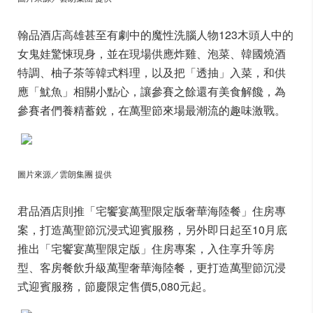
翰品酒店高雄甚至有劇中的魔性洗腦人物123木頭人中的
女鬼娃驚悚現身，並在現場供應炸雞、泡菜、韓國燒酒
特調、柚子茶等韓式料理，以及把「透抽」入菜，和供
應「魷魚」相關小點心，讓參賽之餘還有美食解饞，為
參賽者們養精蓄銳，在萬聖節來場最潮流的趣味激戰。
圖片來源／雲朗集團 提供
君品酒店則推「宅饗宴萬聖限定版奢華海陸餐」住房專
案，打造萬聖節沉浸式迎賓服務，另外即日起至10月底
推出「宅饗宴萬聖限定版」住房專案，入住享升等房
型、客房餐飲升級萬聖奢華海陸餐，更打造萬聖節沉浸
式迎賓服務，節慶限定售價5,080元起。