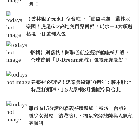
理！
【雲林親子玩水】全台唯一「虎爺主題」叢林水
樂園！虎尾632高地免門票回歸，玩水＋4大順遊
秘境一日遊懶人包
搭機告別落枕！阿聯酋航空經濟艙座椅升級，
全球首創「U-Dream頭枕」包覆頭頸超好睡
建築迷必朝聖！忠泰美術館10週年：藤本壯介
特展打頭陣，1:5大屋根8月震撼空降台北
離市區15分鐘的嘉義祕境路線！造訪「台版神
隱少女湯屋」清豐濤月、湖景窯烤披薩與人氣私
宅咖啡