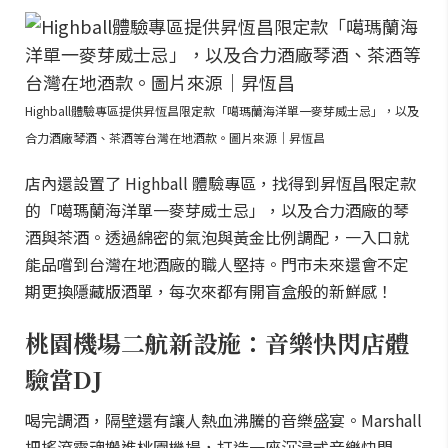
Highball體驗專區提供昇恆昌限定款「噶瑪蘭海洋單一麥芽威士忌」，以及
合力酒廠琴酒、茶酒等台灣在地酒款。圖片來源｜昇恆昌
店內還設置了 Highball 體驗專區，找得到昇恆昌限定款
的「噶瑪蘭海洋單一麥芽威士忌」，以及合力酒廠的琴
酒與茶酒。透過綿密的氣泡與黃金比例調配，一入口就
能品嚐到台灣在地酒廠的職人堅持。門市未來還會不定
期更換隱藏版酒單，每次來都有開盲盒般的新鮮感！
桃園機場二航新設施：音樂快閃店體
驗當DJ
喝完調酒，隔壁還有讓人熱血沸騰的音樂盛宴。Marshall
把搖滾靈魂搬進桃園機場，打造一座沉浸式音樂快閃