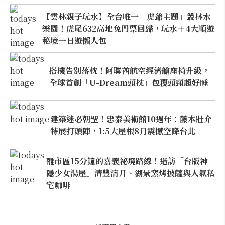
【雲林親子玩水】全台唯一「虎爺主題」叢林水
樂園！虎尾632高地免門票回歸，玩水＋4大順遊
秘境一日遊懶人包
搭機告別落枕！阿聯酋航空經濟艙座椅升級，
全球首創「U-Dream頭枕」包覆頭頸超好睡
建築迷必朝聖！忠泰美術館10週年：藤本壯介
特展打頭陣，1:5大屋根8月震撼空降台北
離市區15分鐘的嘉義祕境路線！造訪「台版神
隱少女湯屋」清豐濤月、湖景窯烤披薩與人氣私
宅咖啡