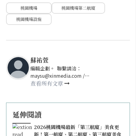
桃園機場
桃園機場第二航廈
桃園機場設施
蘇祐萱
編輯企劃。 聯繫請洽：
maysu@xinmedia.com /
may860527@gmail.com
查看所有文章
延伸閱讀
2026桃園機場最新「第三航廈」美食更
新！第一航廈、第二航廈、第三航廈美食