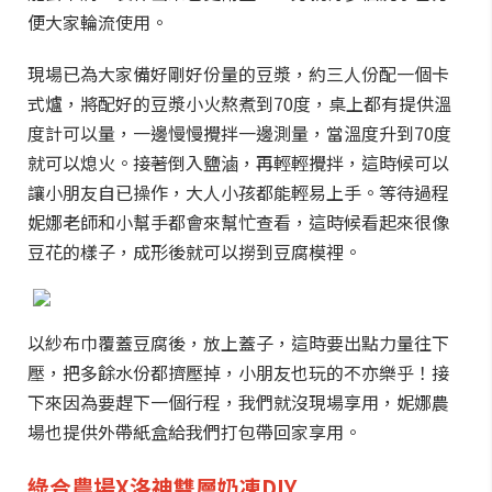
便大家輪流使用。
現場已為大家備好剛好份量的豆漿，約三人份配一個卡
式爐，將配好的豆漿小火熬煮到70度，桌上都有提供溫
度計可以量，一邊慢慢攪拌一邊測量，當溫度升到70度
就可以熄火。接著倒入鹽滷，再輕輕攪拌，這時候可以
讓小朋友自已操作，大人小孩都能輕易上手。等待過程
妮娜老師和小幫手都會來幫忙查看，這時候看起來很像
豆花的樣子，成形後就可以撈到豆腐模裡。
以紗布巾覆蓋豆腐後，放上蓋子，這時要出點力量往下
壓，把多餘水份都擠壓掉，小朋友也玩的不亦樂乎！接
下來因為要趕下一個行程，我們就沒現場享用，妮娜農
場也提供外帶紙盒給我們打包帶回家享用。
綠合農場X洛神雙層奶凍DIY