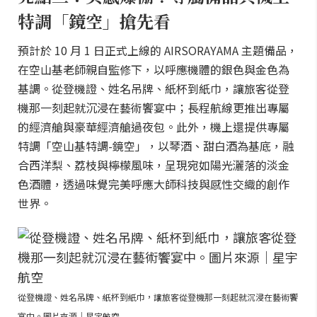
特調「鏡空」搶先看
預計於 10 月 1 日正式上線的 AIRSORAYAMA 主題備品，
在空山基老師親自監修下，以呼應機體的銀色與金色為
基調。從登機證、姓名吊牌、紙杯到紙巾，讓旅客從登
機那一刻起就沉浸在藝術饗宴中；長程航線更推出專屬
的經濟艙與豪華經濟艙過夜包。此外，機上還提供專屬
特調「空山基特調-鏡空」，以琴酒、甜白酒為基底，融
合西洋梨、荔枝與檸檬風味，呈現宛如陽光灑落的淡金
色酒體，透過味覺完美呼應大師科技與感性交織的創作
世界。
從登機證、姓名吊牌、紙杯到紙巾，讓旅客從登機那一刻起就沉浸在藝術饗
宴中。圖片來源｜星宇航空