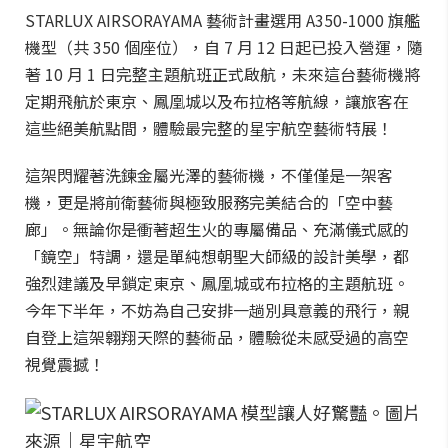
STARLUX AIRSORAYAMA 藝術計畫選用 A350-1000 旗艦
機型（共 350 個座位），自 7 月 12 日起已投入營運，隨
著 10 月 1 日完整主題航班正式啟航，未來這台藝術機將
定期飛航於東京、鳳凰城以及布拉格等航線，讓旅客在
這些絕美航點間，體驗最完整的星宇航空藝術特展！
這架閃耀著洗鍊金屬光澤的藝術機，不僅僅是一架客
機，更是將前衛藝術與極致服務完美結合的「空中藝
廊」。無論你是衝著超生火的專屬備品、充滿儀式感的
「鏡空」特調，還是單純想朝聖大師級的設計美學，都
強烈建議及早鎖定東京、鳳凰城或布拉格的主題航班。
今年下半年，不妨為自己安排一趟別具意義的飛行，親
自登上這架翱翔天際的藝術品，體驗從未感受過的高空
視覺震撼！