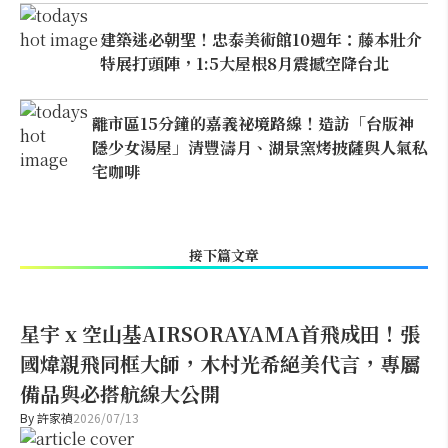
建築迷必朝聖！忠泰美術館10週年：藤本壯介
特展打頭陣，1:5大屋根8月震撼空降台北
離市區15分鐘的嘉義祕境路線！造訪「台版神
隱少女湯屋」清豐濤月、湖景窯烤披薩與人氣私
宅咖啡
接下篇文章
星宇 x 空山基AIRSORAYAMA首飛成田！張
國煒親飛同框大師，木村光希絕美代言，專屬
備品與必搭航線大公開
By
許家禎
2026/07/13