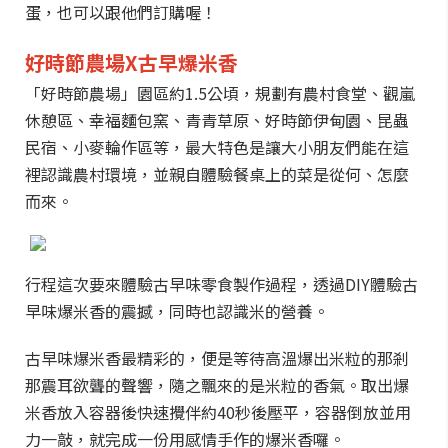
蛋，也可以跟他們訂購喔！
好時節農場X古早爆米香
「好時節農場」園區約1.5公頃，規劃有農村食堂、觀嵐
休憩區、幸福麵包窯、青青草原、好時節伊甸園、昆蟲
民宿、小麥輪作區等，最大特色是讓大小朋友們能在這
裡認識農村環境，並親自體驗餐桌上的菜是從何、怎麼
而來。
行程這次要來體驗古早味零食製作過程，透過DIY體驗古
早味爆米香的震撼，同時也認識米的營養。
古早味爆米香最精彩的，便是等待高溫爆出米粒的那剎
那震耳欲聾的聲響，隨之飄來的是米粒的香氣。取出爆
米香放入容器後快速攪伴約40秒後壓平，容器倒放並用
力一敲，就完成一份用感情手作的爆米香囉。