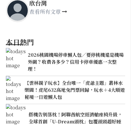
欣台灣
查看所有文章
本日熱門
2026桃園機場停車懶人包／要停桃機還是機場
外圍？收費各多少？信用卡停車優惠一次整
理！
【雲林親子玩水】全台唯一「虎爺主題」叢林水
樂園！虎尾632高地免門票回歸，玩水＋4大順遊
秘境一日遊懶人包
搭機告別落枕！阿聯酋航空經濟艙座椅升級，
全球首創「U-Dream頭枕」包覆頭頸超好睡