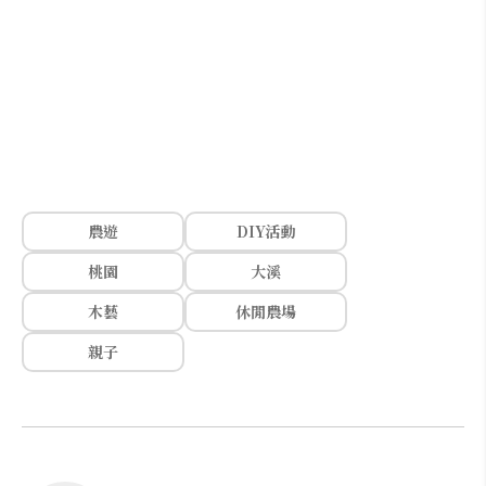
農遊
DIY活動
桃園
大溪
木藝
休閒農場
親子