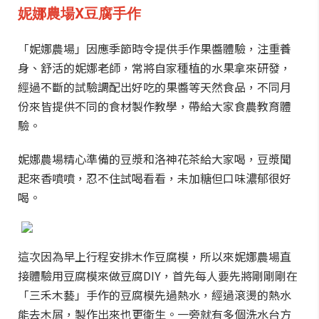
妮娜農場X豆腐手作
「妮娜農場」因應季節時令提供手作果醬體驗，注重養
身、舒活的妮娜老師，常將自家種植的水果拿來研發，
經過不斷的試驗調配出好吃的果醬等天然食品，不同月
份來皆提供不同的食材製作教學，帶給大家食農教育體
驗。
妮娜農場精心準備的豆漿和洛神花茶給大家喝，豆漿聞
起來香噴噴，忍不住試喝看看，未加糖但口味濃郁很好
喝。
這次因為早上行程安排木作豆腐模，所以來妮娜農場直
接體驗用豆腐模來做豆腐DIY，首先每人要先將剛剛剛在
「三禾木藝」手作的豆腐模先過熱水，經過滾燙的熱水
能去木屑，製作出來也更衛生。一旁就有多個洗水台方