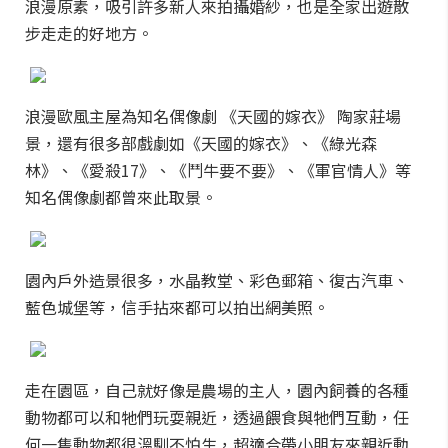
浪漫原素，吸引許多新人來拍攝婚紗，也是全家出遊散
步走走的好地方。
浪漫歐風主屋為知名偶像劇 《天國的嫁衣》 陶家莊場
景，還有很多部戲劇如《天國的嫁衣》、《綠光森
林》、《愛殺17》、《鬥牛要不要》、《軍官情人》等
知名偶像劇都曾來此取景。
園內戶外造景很多，水晶教堂、彩色郵箱、復古汽車、
藍色城堡等，信手拈來都可以拍出網美照。
走在園區，自己就好像是農場的主人，園內飼養的各種
動物都可以和牠們玩耍親近，透過餵食與牠們互動，任
何一隻動物都很溫馴不怕生，超適合帶小朋友來親近動