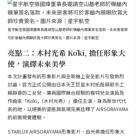
星宇航空張國煒董事長邀請空山基老師於機艙內親筆簽名落款，未來旅客將
可於客艙內親眼欣賞大師珍貴簽名。圖片來源｜星宇航空
亮點二：木村光希 Kōki, 擔任形象大
使，演繹未來美學
本次計畫發布的形象影片與全新機上安全影片引發熱烈
討論。官方正式公開由日本天王巨星木村拓哉與歌手工
藤靜香的二女兒、兼具國際舞台經驗的模特兒女演員及
作曲家「Kōki,（木村光希）」擔任主演，身為新世代代
表的她，以絕美的姿態與氣場完美詮釋了 AIRSORAYAMA
的前衛視覺體驗。
STARLUX AIRSORAYAMA形象影片，由光希擔任形象大