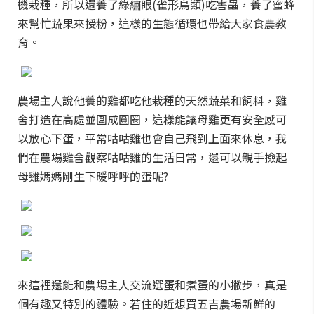
機栽種，所以還養了綠繡眼(雀形鳥類)吃害蟲，養了蜜蜂
來幫忙蔬果來授粉，這樣的生態循環也帶給大家食農教
育。
農場主人說他養的雞都吃他栽種的天然蔬菜和飼料，雞
舍打造在高處並圍成圓圈，這樣能讓母雞更有安全感可
以放心下蛋，平常咕咕雞也會自己飛到上面來休息，我
們在農場雞舍觀察咕咕雞的生活日常，還可以親手撿起
母雞媽媽剛生下暖呼呼的蛋呢?
來這裡還能和農場主人交流選蛋和煮蛋的小撇步，真是
個有趣又特別的體驗。若住的近想買五吉農場新鮮的