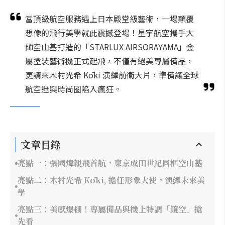
當頂級航空服務遇上日本殿堂級藝術，一場顛覆
想像的飛行美學就此震撼登場！星宇航空攜手大
師空山基打造的「STARLUX AIRSORAYAMA」金
屬塗裝藝術機正式起飛，不僅有絕美專屬備品，
更請來木村光希 Kōki 演繹前衛大片，準備讓全球
航空迷與時尚圈陷入瘋狂。
文章目錄
亮點一：張國煒親飛首航，東京成田世紀同框空山基
亮點二：木村光希 Kōki, 擔任形象大使，演繹未來美
學
亮點三：美感爆棚！專屬備品與機上特調「鏡空」搶
先看