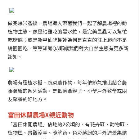
做完爆米香後，農場職人帶著我們一起了解農場裡的動
植物生態。像是給雞吃的黑水虻，是完美昆蟲可以幫忙
吃廚餘；或是獨甲仙吃樹幹為何是直直的往上爬而不是
繞圈圈吃，等等知識QA都讓我們對大自然生態有更多新
認知。
農場有種植水稻、蔬菜農作物，每年依節氣推出結合農
事體驗的系列活動，是個適合親子、小學戶外教學或朋
友聚餐的好地方。
富田休閒農場X親近動物
「富田休閒農場」佔地約2公頃的，有花卉區，動物區、
植物區、景觀涼亭、暸望台，色彩繽紛的戶外造景集結