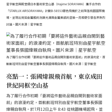
星宇航空與殿堂級日本藝術家空山基（Hajime SORAYAMA）攜手合作的
「STARLUX AIRSORAYAMA」計劃B-58553銀色飛機於之前降落桃園國際機
場，呈現出宛如金屬般的洗鍊光澤與金屬美感的塗裝一亮相便引發各界熱烈
討論。圖片來源｜星宇航空
為了履行合作初期「要將這件藝術品親自開到藝術家面前」的浪漫約定，首
航航班特別由星宇航空董事長張國煒親自執飛。圖片來源｜星宇航空
亮點一：張國煒親飛首航，東京成田
世紀同框空山基
為了履行合作初期「要將這件藝術品親自開到藝術家面
前」的浪漫約定，首航航班特別由星宇航空董事長張國
煒親自執飛，於7月12日上午 8:43 從桃園機場起飛，並