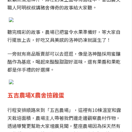
職人阿明叔叔講豬舍傳奇的故事給大家聽。
聽完精彩的故事，農場已把當令水果準備好，等大家自
行擺放上去，好吃又具美感的洛神奶凍就誕生了！
一旁就有商品販賣部可以去逛逛，像是洛神醋採用蜜釀
醋作為基底，喝起來酸酸甜甜好滋味，還有果醬和果乾
都是伴手禮的好選擇。
五吉農場X農舍撿雞蛋
行程安排順路來到「五吉農場」，這裡有10棟溫室和露
天栽培面積，農場主人帶著我們邊走邊觀察農村作物，
透過導覽更幫助大家增廣見聞，整座農場因為採天然有