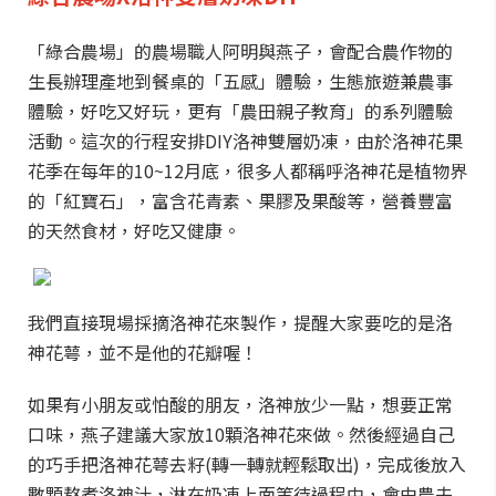
「綠合農場」的農場職人阿明與燕子，會配合農作物的
生長辦理產地到餐桌的「五感」體驗，生態旅遊兼農事
體驗，好吃又好玩，更有「農田親子教育」的系列體驗
活動。這次的行程安排DIY洛神雙層奶凍，由於洛神花果
花季在每年的10~12月底，很多人都稱呼洛神花是植物界
的「紅寶石」，富含花青素、果膠及果酸等，營養豐富
的天然食材，好吃又健康。
我們直接現場採摘洛神花來製作，提醒大家要吃的是洛
神花萼，並不是他的花瓣喔！
如果有小朋友或怕酸的朋友，洛神放少一點，想要正常
口味，燕子建議大家放10顆洛神花來做。然後經過自己
的巧手把洛神花萼去籽(轉一轉就輕鬆取出)，完成後放入
數顆熬煮洛神汁，淋在奶凍上面等待過程中，會由農夫