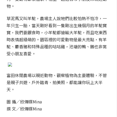
物。
草泥馬又叫羊駝，農場主人說牠們比較怕熱不怕冷，一
年只生一胎，當天剛好看到一隻剛出生幾個月的羊駝寶
寶，我們要餵食時，小羊駝都搶輸大羊駝，而且吃東西
時表情超級萌的。園區裡的可愛動物是最大亮點，有羊
駝、麝香豬和特殊品種的咕咕雞，池塘的鴨、鵝也非常
受小朋友喜愛。
富田休閒農場以親近動物、觀察植物為主要體驗，不管
是親子共遊、戶外踏青、拍美照，都能讓你玩上大半
天。
圖 攝／欣傳媒Mina
撰 文／欣傳媒Mina