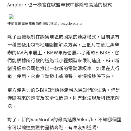
Ampler，也一樣會在歐盟車款中移除較高速的模式。
連前叉避震器都很前衛 圖片來源 / bicycleretailer
除了直接限制在銷售地區或國家的速度模式，目前還有
一種是使用GPS地理圍欄解決方案，上個月在慕尼黑舉
辦的IAA汽車展上，BMW車廠也展示了兩款E-BIKE，它
們能根據所行駛的道路或小徑類型來限制速度，Bird新
創滑板車公司也推出一款新的電動滑板車，如果在人行
道上使用，它會自動發出蜂鳴聲，並慢慢地停下來。
更方便省力的E-BIKE開始逐漸融入民眾們的生活，但是
伴隨著來的速度及安全性問題，則有賴法規及科技來解
決。
對了，新的VanMoof V的最高速限50km/h，不知哪個國
家可以讓這隻獵豹盡情奔跑，有車友知道嗎?