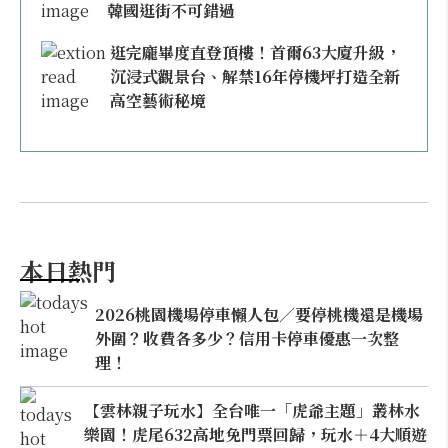
韓國逛街不可錯過
逛完龐畢度直登頂樓！首爾63大廈升級，
沉浸式觀景台、解禁16年停機坪打造全新
高空藝術秘境
本日熱門
2026桃園機場停車懶人包／要停桃機還是機場
外圍？收費各多少？信用卡停車優惠一次整
理！
【雲林親子玩水】全台唯一「虎爺主題」叢林水
樂園！虎尾632高地免門票回歸，玩水＋4大順遊