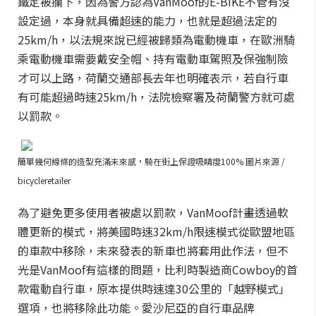
鐵定被攔下，因為警方認為VanMoof的E-BIKE不管有沒
設定過，本身就具備超速的能力，也就是超過法定的
25km/h，以法規來說已經被歸類為電動機車，在歐洲騎
乘電動機車需要戴安全帽、持有電動車駕照及保強制險
才可以上路，荷蘭交通部長去年也明確表示，若自行車
有可能超過時速25km/h，法院檢察署及荷蘭警方就可處
以罰款。
簡單幾何線條的造型充滿未來感，騎在街上保證吸睛度100%
圖片來源 /
bicycleretailer
為了避免更多使用者被處以罰款，VanMoof計畫透過軟
體更新的模式，將美國時速32km/h限速模式從歐盟地區
的車款中移除，未來發表的新車也將套用此作法，但不
光是VanMoof有這樣的問題，比利時製造商Cowboy的首
款電動自行車，原本提供時速達30公里的「越野模式」
選項，也將移除此功能。愛沙尼亞的自行車品牌