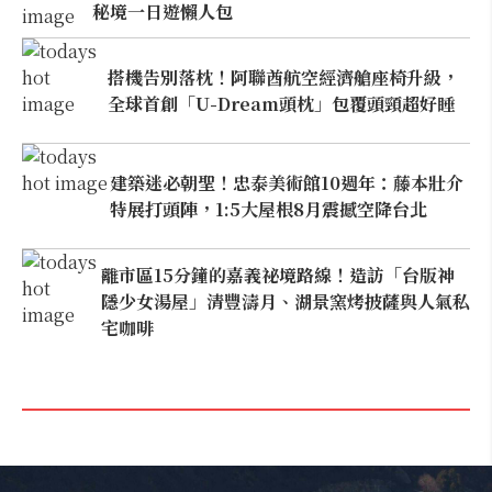
秘境一日遊懶人包
搭機告別落枕！阿聯酋航空經濟艙座椅升級，
全球首創「U-Dream頭枕」包覆頭頸超好睡
建築迷必朝聖！忠泰美術館10週年：藤本壯介
特展打頭陣，1:5大屋根8月震撼空降台北
離市區15分鐘的嘉義祕境路線！造訪「台版神
隱少女湯屋」清豐濤月、湖景窯烤披薩與人氣私
宅咖啡