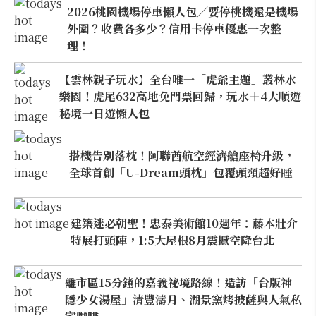
2026桃園機場停車懶人包／要停桃機還是機場
外圍？收費各多少？信用卡停車優惠一次整
理！
【雲林親子玩水】全台唯一「虎爺主題」叢林水
樂園！虎尾632高地免門票回歸，玩水＋4大順遊
秘境一日遊懶人包
搭機告別落枕！阿聯酋航空經濟艙座椅升級，
全球首創「U-Dream頭枕」包覆頭頸超好睡
建築迷必朝聖！忠泰美術館10週年：藤本壯介
特展打頭陣，1:5大屋根8月震撼空降台北
離市區15分鐘的嘉義祕境路線！造訪「台版神
隱少女湯屋」清豐濤月、湖景窯烤披薩與人氣私