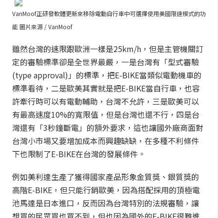
VanMoof正研發軟體更新來移除電動自行車中可選擇使用美國限速模式的功
能 圖片來源 / VanMoof
雖然台灣的速限跟歐洲一樣是25km/h，但是主管機關訂
定的審驗標準卻是全世界最嚴，一是台灣有「型式審驗
(type approval)」的標準，把E-BIKE當類似電動機車的
標準看待，二是歐美其實就是把E-BIKE當自行車，也容
許牽行時可以有電動輔助，台灣不允許，三是歐美可以
有最高速度10%的寬限值，但是台灣也還不行，四是台
灣還有「3秒鐘斷電」的額外要求，這也讓國外廠商面對
台灣小市場又要增加成本而興趣缺缺，在多種不利條件
下也限制了E-BIKE在台灣的發展條件。
例如美利達生產了獲得國家產品形象金質獎、銀質獎的
高階E-BIKE，但只能行銷歐美，因為搭配採用的頂極電
池馬達是日本進口，反而因為台灣特別的法規審驗，讓
想買的民眾買也買不到，但也因為國外的E-BIKE很難進