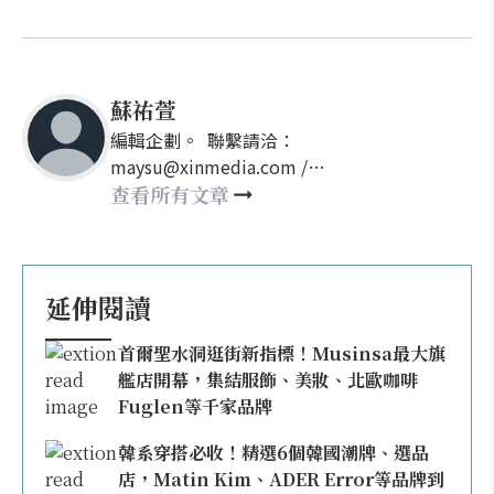
蘇祐萱
編輯企劃。 聯繫請洽：
maysu@xinmedia.com /
may860527@gmail.com
查看所有文章
延伸閱讀
首爾聖水洞逛街新指標！Musinsa最大旗
艦店開幕，集結服飾、美妝、北歐咖啡
Fuglen等千家品牌
韓系穿搭必收！精選6個韓國潮牌、選品
店，Matin Kim、ADER Error等品牌到