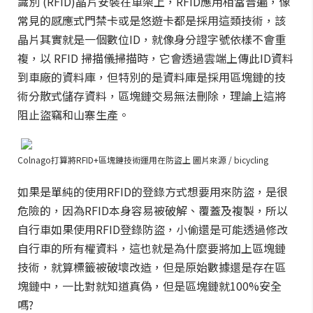
識別 (RFID)晶片安裝在車架上，RFID應用相當普遍，像
常見的感應式門禁卡或是悠遊卡都是採用這類技術，該
晶片其實就是一個數位ID，就像身分證字號依樣不會重
複，以 RFID 掃描儀掃描時，它會透過雲端上傳此ID資料
到車廠的資料庫，但特別的是資料庫是採用區塊鏈的技
術分散式儲存資料，區塊鏈交易無法刪除，理論上這將
阻止盜竊和山寨生產。
Colnago打算將RFID+區塊鏈技術運用在防盜上 圖片來源 / bicycling
如果是單純的使用RFID的登錄方式想要用來防盜，是很
危險的，因為RFID本身容易被破解、覆蓋及複製，所以
自行車如果使用RFID登錄防盜，小偷還是可能透過修改
自行車的所有權資料，這也就是為什麼要將加上區塊鏈
技術，就算標籤被破壞改造，但是原始數據還是存在區
塊鏈中，一比對就知道真偽，但是區塊鏈就100%安全
嗎?