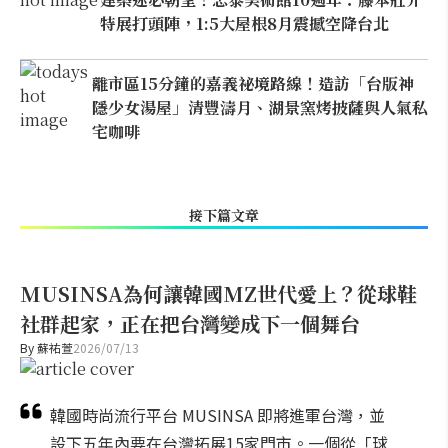
特展打頭陣，1:5大屋根8月震撼空降台北
離市區15分鐘的嘉義祕境路線！造訪「台版神
隱少女湯屋」清豐濤月、湖景窯烤披薩與人氣私
宅咖啡
接下篇文章
MUSINSA為何讓韓國MZ世代愛上？從球鞋
社群起家，正在把台灣變成下一個舞台
By
蘇祐萱
2026/07/13
韓國時尚流行平台 MUSINSA 即將進軍台灣，並
設下五年內要在台灣拓展15家門市。一個從「球