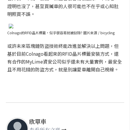
證明也沒了，甚至買贓車的人很可能也不在乎或心知肚
明照買不誤。
Colnago的RFID晶片標籤，似乎很容易就被刮除? 圖片來源 / bicycling
或許未來區塊鏈防盜技術終能改進並解決以上問題，但
基於目前Colnago看起來的RFID晶片標籤安裝方式，還
有合作的MyLime資安公司似乎還未有大量實例，最安全
且不用花錢的防盜方式，就是別讓愛車離開自己視線。
欣單車
查看所有文章