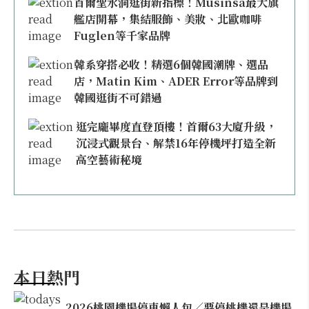
首爾聖水洞逛街新指標！Musinsa最大旗
艦店開幕，集結服飾、美妝、北歐咖啡
Fuglen等千家品牌
韓系穿搭必收！精選6個韓國潮牌、選品
店，Matin Kim、ADER Error等品牌到
韓國逛街不可錯過
逛完龐畢度直登頂樓！首爾63大廈升級，
沉浸式觀景台、解禁16年停機坪打造全新
高空藝術秘境
本日熱門
2026桃園機場停車懶人包／要停桃機還是機場