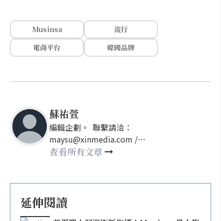
Musinsa
流行
電商平台
韓國品牌
蘇祐萱
編輯企劃。 聯繫請洽：
maysu@xinmedia.com /
may860527@gmail.com
查看所有文章
延伸閱讀