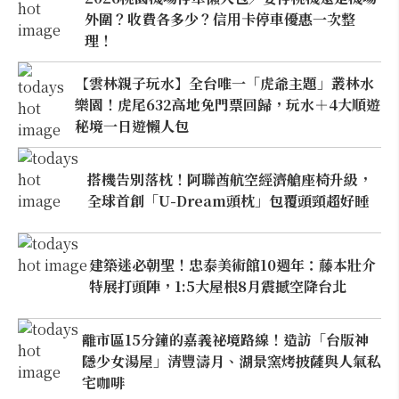
外圍？收費各多少？信用卡停車優惠一次整
理！
【雲林親子玩水】全台唯一「虎爺主題」叢林水
樂園！虎尾632高地免門票回歸，玩水＋4大順遊
秘境一日遊懶人包
搭機告別落枕！阿聯酋航空經濟艙座椅升級，
全球首創「U-Dream頭枕」包覆頭頸超好睡
建築迷必朝聖！忠泰美術館10週年：藤本壯介
特展打頭陣，1:5大屋根8月震撼空降台北
離市區15分鐘的嘉義祕境路線！造訪「台版神
隱少女湯屋」清豐濤月、湖景窯烤披薩與人氣私
宅咖啡