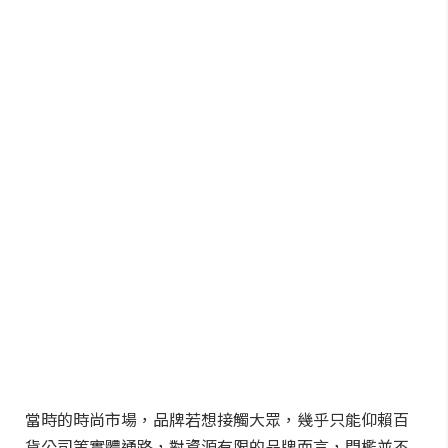
當時的時尚市場，品牌若想接觸大眾，幾乎只能仰賴百
貨公司等實體通路，對資源有限的品牌而言，門檻並不