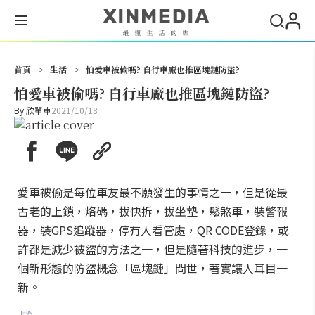
搜尋
首頁
>
生活
>
怕愛車被偷嗎? 自行車廠也推區塊鏈防盜?
怕愛車被偷嗎? 自行車廠也推區塊鏈防盜?
By
欣單車
2021/10/18
愛車被偷是每位車友最不願發生的事情之一，但是從最
古老的上鎖，烙碼，拔快拆，拔坐墊，鬆煞車，裝警報
器，裝GPS追蹤器，停有人看管處，QR CODE登錄，或
許都是減少被盜的方法之一，但是隨著科技的進步，一
個新形態的防盜概念「區塊鏈」問世，著實讓人耳目一
新。