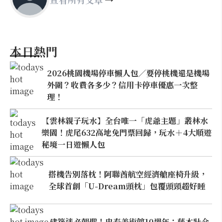
本日熱門
2026桃園機場停車懶人包／要停桃機還是機場
外圍？收費各多少？信用卡停車優惠一次整
理！
【雲林親子玩水】全台唯一「虎爺主題」叢林水
樂園！虎尾632高地免門票回歸，玩水＋4大順遊
秘境一日遊懶人包
搭機告別落枕！阿聯酋航空經濟艙座椅升級，
全球首創「U-Dream頭枕」包覆頭頸超好睡
建築迷必朝聖！忠泰美術館10週年：藤本壯介