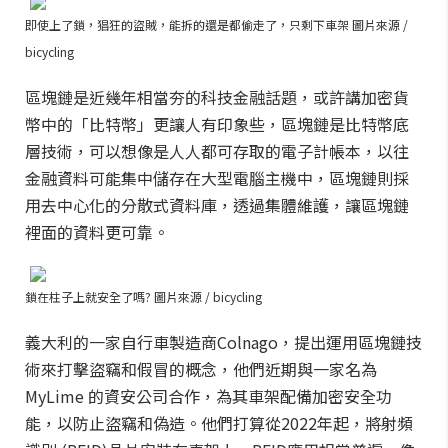
即使上了鎖，猖狂的盜賊，能拆的還是都偷走了，只剩下車架 圖片來源 /
bicycling
區塊鏈是近幾年相當夯的科技金融話題，或許講加密貨
幣中的「比特幣」更讓人有印象些，區塊鏈是比特幣底
層技術，可以想像是人人都可存取的電子計帳本，以往
金融資料可能集中儲存在大型電腦主機中，區塊鏈則採
用去中心化的分散式資料庫，透過集體維護，讓區塊鏈
裡面的資料更可靠。
鎖在柱子上就安全了嗎? 圖片來源 / bicycling
義大利的一家自行車製造商Colnago，提出運用區塊鏈技
術來打擊盜竊和假冒的概念，他們近期與一家名為
MyLime 的資安公司合作，為其車架配備加密安全功
能，以防止盜竊和偽造。他們打算從2022年起，將射頻