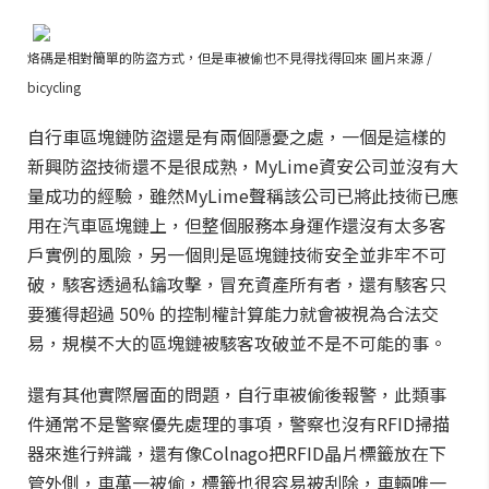
烙碼是相對簡單的防盜方式，但是車被偷也不見得找得回來 圖片來源 /
bicycling
自行車區塊鏈防盜還是有兩個隱憂之處，一個是這樣的
新興防盜技術還不是很成熟，MyLime資安公司並沒有大
量成功的經驗，雖然MyLime聲稱該公司已將此技術已應
用在汽車區塊鏈上，但整個服務本身運作還沒有太多客
戶實例的風險，另一個則是區塊鏈技術安全並非牢不可
破，駭客透過私鑰攻擊，冒充資產所有者，還有駭客只
要獲得超過 50% 的控制權計算能力就會被視為合法交
易，規模不大的區塊鏈被駭客攻破並不是不可能的事。
還有其他實際層面的問題，自行車被偷後報警，此類事
件通常不是警察優先處理的事項，警察也沒有RFID掃描
器來進行辨識，還有像Colnago把RFID晶片標籤放在下
管外側，車萬一被偷，標籤也很容易被刮除，車輛唯一