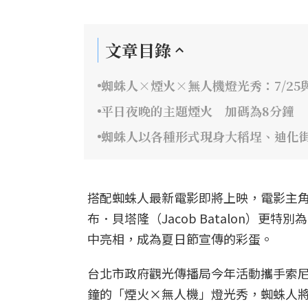
文章目錄
蜘蛛人×煙火×無人機燈光秀：7/25與
平日夜晚的主題煙火 加碼為8分鐘
蜘蛛人以各種形式現身大稻埕、迪化
搭配蜘蛛人最新電影即將上映，電影主角湯姆
布．貝塔隆（Jacob Batalon）
中亮相，成為夏日節宣傳的彩蛋。
台北市政府觀光傳播局今年活動攜手索尼
鐘的「煙火×無人機」燈光秀，蜘蛛人