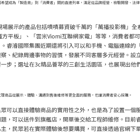
團希望成為「製造商」到「消費者」間的直達列車，滿足從品牌經營、檢驗開發、法律
現場展示的產品包括嘖嘖募資破千萬的「萬播投影機」全
酷比魔方平板」、「雲米Viomi互聯網家電」等等，消費者都
」。睿濬國際集團近期還將引入可以和手機、電腦連線的
觀察、紀錄周邊事物的習慣，發展不同客層多元經營。設
一步；選址在3c精品薈萃的三創生活園區，也展現出他
代理商品從展示、體驗、溝通到售後維修等更全面的服務，也讓消費者安心採購。
民眾可以直接體驗商品的實用性之外，也是為了設置一個
問題，可以送件到旗艦店，開單後交給工程師維修。目前
為主，民眾若在實際體驗後想要購買，可直接透過官網下