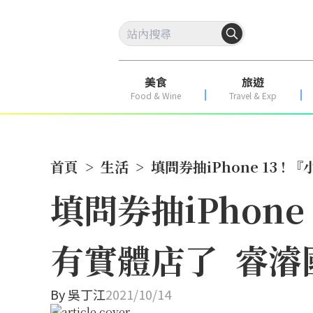
美食
旅遊
Food & Wine
Travel & Exp
首頁
>
生活
>
填問券抽iPhone 13
填問券抽iPhon
有實體店了 睿濬
By
吳丁江
2021/10/14