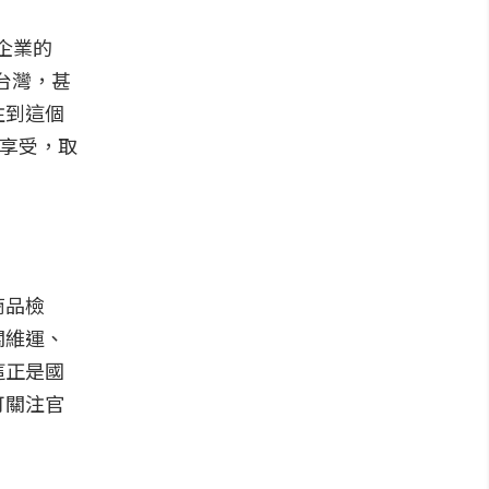
企業的
台灣，甚
注到這個
人享受，取
商品檢
關維運、
這正是國
可關注官