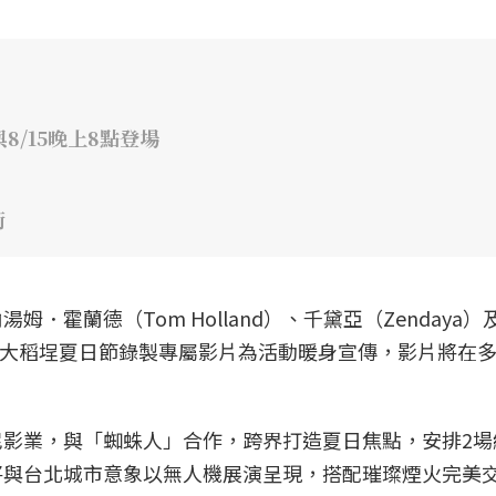
8/15晚上8點登場
街
．霍蘭德（Tom Holland）、千黛亞（Zendaya）
更特別為大稻埕夏日節錄製專屬影片為活動暖身宣傳，影片將在
影業，與「蜘蛛人」合作，跨界打造夏日焦點，安排2場
將與台北城市意象以無人機展演呈現，搭配璀璨煙火完美