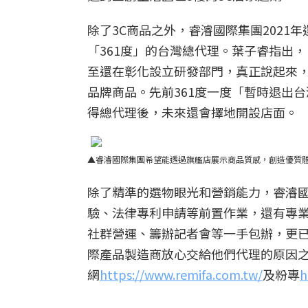
除了3C商品之外，睿濬國際集團202
「361度」的台灣總代理。葉子睿指出
至還在彰化設立研發部門，真正說起來
品牌商品。先前361度一度「暫時退出
得總代理後，未來還會擇地開設店面。
▲睿濬國際集團希望能透過旗艦店展示商品質感，創造優質
除了精準的選物眼光和營銷能力，睿濬
驗、法律專利申請等前置作業，還有專
社群營運、籌辦記者會等一手包辦，更
際產品製造商放心交給他們代理的原因
網
https://www.remifa.com.tw/
及粉專
h