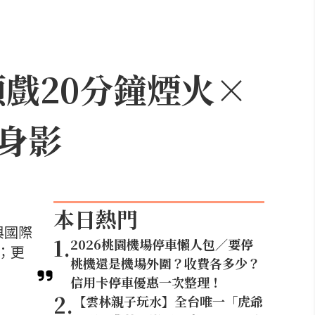
頭戲20分鐘煙火×
身影
本日熱門
與國際
1
.
2026桃園機場停車懶人包／要停
；更
桃機還是機場外圍？收費各多少？
信用卡停車優惠一次整理！
2
.
【雲林親子玩水】全台唯一「虎爺