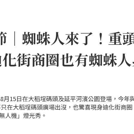
日節｜蜘蛛人來了！重
迪化街商圈也有蜘蛛人
日至8月15日在大稻埕碼頭及延平河濱公園登場，今年
不只在大稻埕碼頭廣場出沒，也驚喜現身迪化街商圈
×無人機」燈光秀。