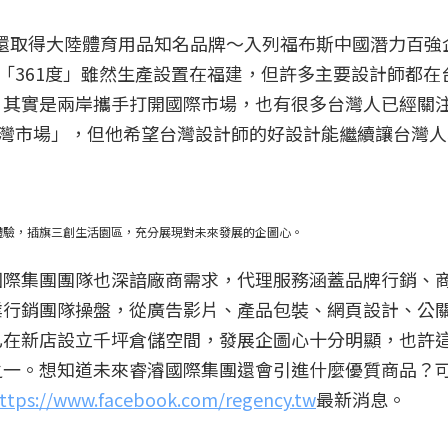
1年還取得大陸體育用品知名品牌～入列福布斯中國潛力百強
，「361度」雖然生產設置在福建，但許多主要設計師都在
，其實是兩岸攜手打開國際市場，也有很多台灣人已經關
台灣市場」，但他希望台灣設計師的好設計能繼續讓台灣
體驗，插旗三創生活園區，充分展現對未來發展的企圖心。
國際集團團隊也深諳廠商需求，代理服務涵蓋品牌行銷、
業行銷團隊操盤，從廣告影片、產品包裝、網頁設計、公
已在新店設立千坪倉儲空間，發展企圖心十分明顯，也許
之一。想知道未來睿濬國際集團還會引進什麼優質商品？
ttps://www.facebook.com/regency.tw
最新消息。