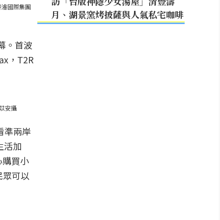
訪「台版神隱少女湯屋」清豐濤
睿濬國際集團
月、湖景窯烤披薩與人氣私宅咖啡
幕。首波
x，T2R
廖苡安攝
看準兩岸
生活加
心購買小
民眾可以