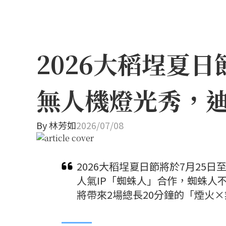
2026大稻埕夏
無人機燈光秀，
By
林芳如
2026/07/08
2026大稻埕夏日節將於7月25
人氣IP「蜘蛛人」合作，蜘蛛人
將帶來2場總長20分鐘的「煙火