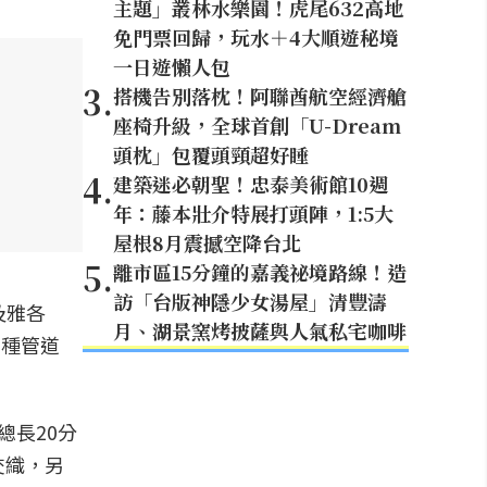
主題」叢林水樂園！虎尾632高地
免門票回歸，玩水＋4大順遊秘境
一日遊懶人包
3
.
搭機告別落枕！阿聯酋航空經濟艙
座椅升級，全球首創「U-Dream
頭枕」包覆頭頸超好睡
4
.
建築迷必朝聖！忠泰美術館10週
年：藤本壯介特展打頭陣，1:5大
屋根8月震撼空降台北
5
.
離市區15分鐘的嘉義祕境路線！造
訪「台版神隱少女湯屋」清豐濤
及雅各
月、湖景窯烤披薩與人氣私宅咖啡
多種管道
總長20分
交織，另