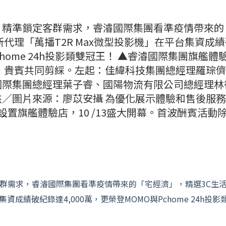
，精準鎖定客群需求，睿濬國際集團看準疫情帶來的
代理「萬播T2R Max微型投影機」在平台集資成
chome 24h投影類雙冠王！ ▲睿濬國際集團旗艦體
幕，貴賓共同剪綵。左起：佳緯科技集團總經理羅琮
國際集團總經理葉子睿、國陽物流有限公司總經理林
／圖片來源：廖苡安攝 為優化展示體驗和售後服
置旗艦體驗店，10 /13盛大開幕。首波酬賓活動
群需求，睿濬國際集團看準疫情帶來的「宅經濟」，精選3C生
資成績破紀錄達4,000萬，更榮登MOMO與Pchome 24h投