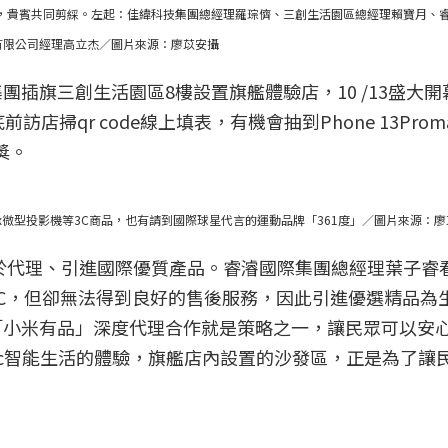
幕，貴賓共同剪綵。左起：佳緯科技集團總經理羅琮儕、三創生活園區總經理賴寶月、
有限公司經理高立杰／圖片來源：廖苡安攝
插旗三創生活園區8樓設置旗艦體驗店，10 /13盛大開
掃qr code線上填表，有機會抽到Phone 13Proma
獎。
ax微型投影機等3C商品，也有請到國際球星代言的運動品牌「361度」／圖片來源：
力於代理、引進國際優質產品。睿濬國際集團總經理葉子睿
C，但卻無法得到良好的售後服務，因此引進優選精品為
「小米有品」深度代理合作就是策略之一，讓民眾可以安
c智能生活的體驗，旗艦店內設置的沙發區，正是為了讓