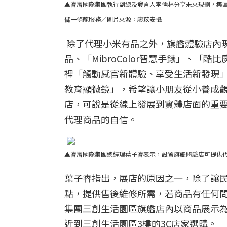
▲睿濬國際集團執行副總及發言人李儒林分享未來規劃，集
儲一條龍服務／圖片來源：廖苡安攝
除了代理小米有品之外，旗艦體驗店內
品、「MibroColor智慧手錶」、「
裡「觸動感官新體驗、享受生活新發現
教育顯微鏡」，希望讓小朋友從小養成
店，可說是從線上發展到實體店面的重要
代理商品的自信。
▲睿濬國際集團總經理葉子睿表示，設置旗艦體驗店可提供
葉子睿指出，展店的原因之一，除了讓
點，提供售後維修所需，若商品有任何
集團三創生活園區旗艦店內以商品展示
近到三創生活園區3樓的3C店家選購。