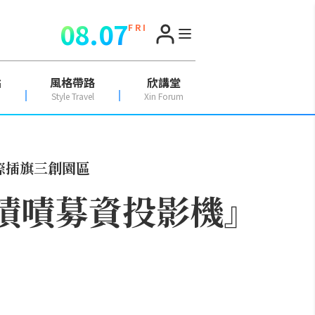
08.07
F R I
點
風格帶路
欣講堂
Style Travel
Xin Forum
國際插旗三創園區
』『嘖嘖募資投影機』