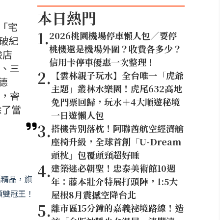
本日熱門
「宅
1
.
2026桃園機場停車懶人包／要停
績破紀
桃機還是機場外圍？收費各多少？
驗店
信用卡停車優惠一次整理！
儕、三
2
.
【雲林親子玩水】全台唯一「虎爺
德
主題」叢林水樂園！虎尾632高地
務，睿
免門票回歸，玩水＋4大順遊秘境
除了當
一日遊懶人包
3
.
搭機告別落枕！阿聯酋航空經濟艙
座椅升級，全球首創「U-Dream
頭枕」包覆頭頸超好睡
4
.
建築迷必朝聖！忠泰美術館10週
活精品，旗
年：藤本壯介特展打頭陣，1:5大
影類雙冠王！
屋根8月震撼空降台北
5
.
離市區15分鐘的嘉義祕境路線！造