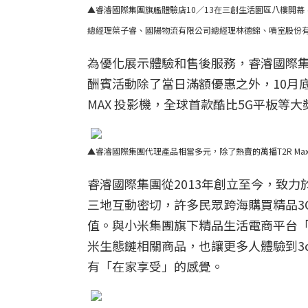
▲睿濬國際集團旗艦體驗店10／13在三創生活園區八樓開
總經理葉子睿、國陽物流有限公司總經理林德錦、嘖室股份
為優化展示體驗和售後服務，睿濬國際集團
酬賓活動除了當日滿額優惠之外，10月底前訪店
MAX 投影機，全球首款酷比5G平板等大
▲睿濬國際集團代理產品相當多元，除了熱賣的萬播T2R M
睿濬國際集團從2013年創立至今，致
三地互動密切，許多民眾跨海購買精品3
值。與小米集團旗下精品生活電商平台
米生態鏈相關商品，也讓更多人體驗到3
有「在家享受」的感覺。