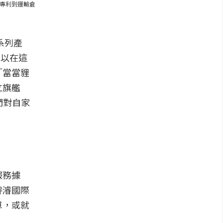
專利到運輸倉
系列產
可以在這
「當當貍
立旗艦
們對自家
服務據
睿濬國際
單，或就