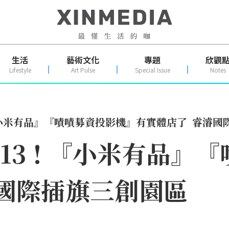
生活
藝術文化
專題
欣觀
Lifestyle
Art Pulse
Special Issue
Notes
 ! 『小米有品』『嘖嘖募資投影機』有實體店了 睿濬
e 13 ! 『小米有品
國際插旗三創園區