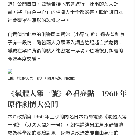
飾）公開自首，並預告接下來會進行一連串的殺人計
畫，將「白色中心」的相關人士全都殺害，瞬間讓日本
社會壟罩在無形的恐懼之中。
負責偵辦此案的刑警岡本賢治（小栗旬 飾）過去曾和京
子有一段情，隨著兩人分頭深入調查這場超自然危機，
隱藏在案件背後的駭人祕密逐一浮現，也讓彼此糾纏的
命運再度交織。
日劇《氣體人第一號》。圖片來源 | Netflix
《氣體人第一號》必看亮點｜1960 年
原作劇情大公開
本片改編自 1960 年上映的同名日本特攝電影《氣體人第
一號》（ガス人間㐧一号），劇情講述男主角水野被迫
成為科學家的實驗對象，身體遭改造為能自由氣化的