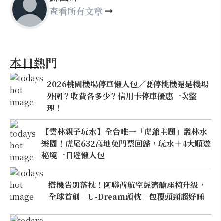
查看所有文章
本日熱門
2026桃園機場停車懶人包／要停桃機還是機場
外圍？收費各多少？信用卡停車優惠一次整
理！
【雲林親子玩水】全台唯一「虎爺主題」叢林水
樂園！虎尾632高地免門票回歸，玩水＋4大順遊
秘境一日遊懶人包
搭機告別落枕！阿聯酋航空經濟艙座椅升級，
全球首創「U-Dream頭枕」包覆頭頸超好睡