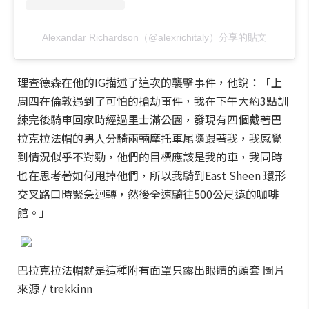
Alexandar Richardson（@alexrichitaly）分享的貼文
理查德森在他的IG描述了這次的襲擊事件，他說：「上
周四在倫敦遇到了可怕的搶劫事件，我在下午大約3點訓
練完後騎車回家時經過里士滿公園，發現有四個戴著巴
拉克拉法帽的男人分騎兩輛摩托車尾隨跟著我，我感覺
到情況似乎不對勁，他們的目標應該是我的車，我同時
也在思考著如何甩掉他們，所以我騎到East Sheen 環形
交叉路口時緊急迴轉，然後全速騎往500公尺遠的咖啡
館。」
巴拉克拉法帽就是這種附有面罩只露出眼睛的頭套 圖片
來源 / trekkinn