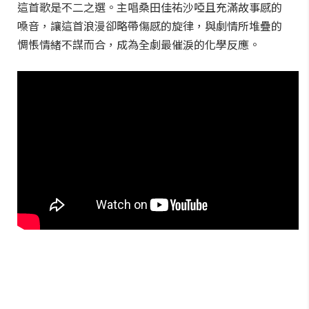
這首歌是不二之選。主唱桑田佳祐沙啞且充滿故事感的
嗓音，讓這首浪漫卻略帶傷感的旋律，與劇情所堆疊的
惆悵情緒不謀而合，成為全劇最催淚的化學反應。