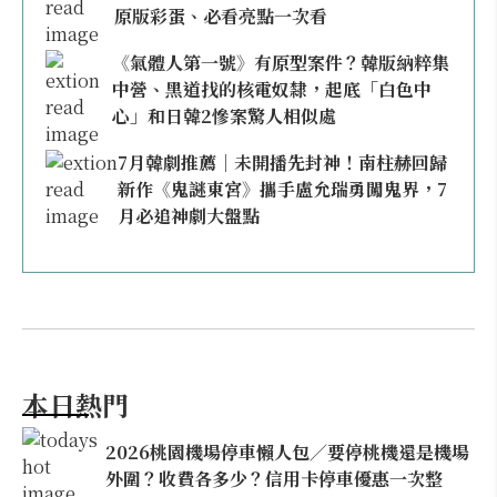
原版彩蛋、必看亮點一次看
《氣體人第一號》有原型案件？韓版納粹集
中營、黑道找的核電奴隸，起底「白色中
心」和日韓2慘案驚人相似處
7月韓劇推薦｜未開播先封神！南柱赫回歸
新作《鬼謎東宮》攜手盧允瑞勇闖鬼界，7
月必追神劇大盤點
本日熱門
2026桃園機場停車懶人包／要停桃機還是機場
外圍？收費各多少？信用卡停車優惠一次整