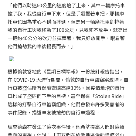
「他們以時速60公里的速度追了上來，其中一輛摩托車
撞了我，我從自行車下來，但是手還握著車把，那輛摩
托車也因為重心不穩而摔倒，但是另一輛摩托車卻拖著
我的自行車與我移動了100公尺，見我死不放手，就亮出
一把約40公分的砍刀並揮舞著，我只好放開手，眼看著
他們搶劫我的車後揚長而去。」
根據倫敦當地的《星期日標準報》一份統計報告指出，
在 COVID-19 大流行期間，倫敦的自行車盜竊案激增，自
行車被盜佔所有保險索賠高達32%，因疫情激增的自行
車也成了盜匪們下手的目標。甚至還有「Stolen Ride」
這樣的打擊自行車盜竊組織，他們會發布許多受害者的
事件紀錄，描述車友被搶劫的自行車過程。
理查德森在發生了這次事件後，他希望提高人們對這類
問題的重視，他說：「車友們在倫敦地區活動請務必小