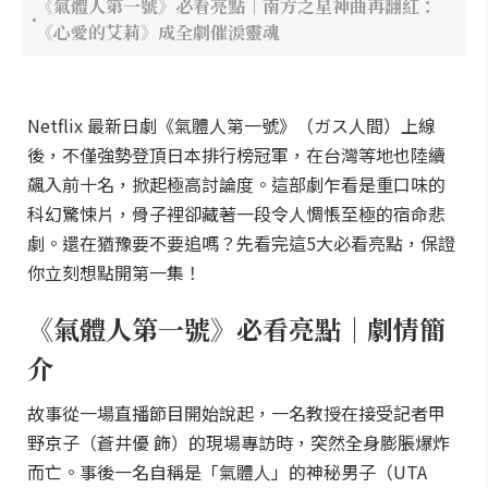
《氣體人第一號》必看亮點｜南方之星神曲再翻紅：
《心愛的艾莉》成全劇催淚靈魂
Netflix 最新日劇《氣體人第一號》（ガス人間）上線
後，不僅強勢登頂日本排行榜冠軍，在台灣等地也陸續
飆入前十名，掀起極高討論度。這部劇乍看是重口味的
科幻驚悚片，骨子裡卻藏著一段令人惆悵至極的宿命悲
劇。還在猶豫要不要追嗎？先看完這5大必看亮點，保證
你立刻想點開第一集！
《氣體人第一號》必看亮點｜劇情簡
介
故事從一場直播節目開始說起，一名教授在接受記者甲
野京子（蒼井優 飾）的現場專訪時，突然全身膨脹爆炸
而亡。事後一名自稱是「氣體人」的神秘男子（UTA