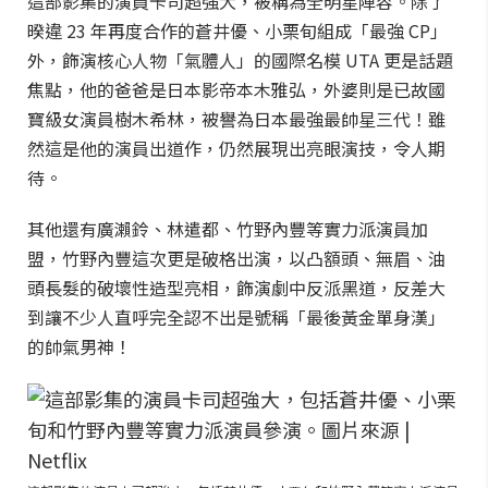
這部影集的演員卡司超強大，被稱為全明星陣容。除了
暌違 23 年再度合作的蒼井優、小栗旬組成「最強 CP」
外，飾演核心人物「氣體人」的國際名模 UTA 更是話題
焦點，他的爸爸是日本影帝本木雅弘，外婆則是已故國
寶級女演員樹木希林，被譽為日本最強最帥星三代！雖
然這是他的演員出道作，仍然展現出亮眼演技，令人期
待。
其他還有廣瀨鈴、林遣都、竹野內豐等實力派演員加
盟，竹野內豐這次更是破格出演，以凸額頭、無眉、油
頭長髮的破壞性造型亮相，飾演劇中反派黑道，反差大
到讓不少人直呼完全認不出是號稱「最後黃金單身漢」
的帥氣男神！