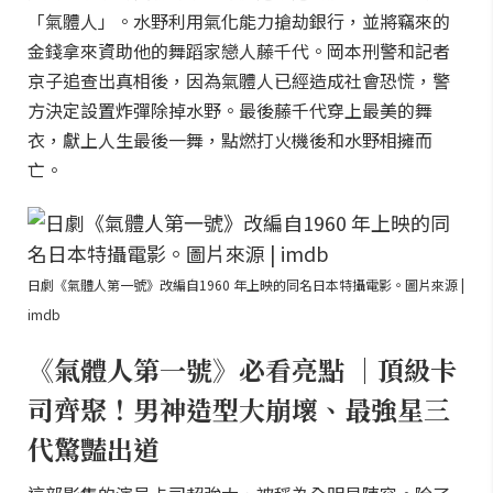
「氣體人」。水野利用氣化能力搶劫銀行，並將竊來的
金錢拿來資助他的舞蹈家戀人藤千代。岡本刑警和記者
京子追查出真相後，因為氣體人已經造成社會恐慌，警
方決定設置炸彈除掉水野。最後藤千代穿上最美的舞
衣，獻上人生最後一舞，點燃打火機後和水野相擁而
亡。
日劇《氣體人第一號》改編自1960 年上映的同名日本特攝電影。圖片來源 |
imdb
《氣體人第一號》必看亮點 ｜頂級卡
司齊聚！男神造型大崩壞、最強星三
代驚豔出道