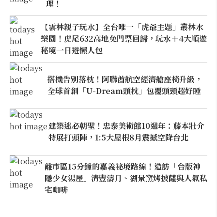
理！
【雲林親子玩水】全台唯一「虎爺主題」叢林水
樂園！虎尾632高地免門票回歸，玩水＋4大順遊
秘境一日遊懶人包
搭機告別落枕！阿聯酋航空經濟艙座椅升級，
全球首創「U-Dream頭枕」包覆頭頸超好睡
建築迷必朝聖！忠泰美術館10週年：藤本壯介
特展打頭陣，1:5大屋根8月震撼空降台北
離市區15分鐘的嘉義祕境路線！造訪「台版神
隱少女湯屋」清豐濤月、湖景窯烤披薩與人氣私
宅咖啡