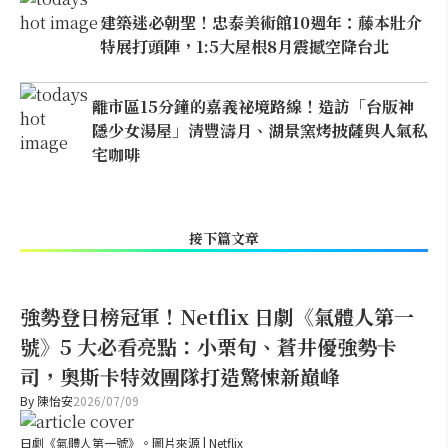
建築迷必朝聖！忠泰美術館10週年：藤本壯介
特展打頭陣，1:5大屋根8月震撼空降台北
離市區15分鐘的嘉義祕境路線！造訪「台版神
隱少女湯屋」清豐濤月、湖景窯烤披薩與人氣私
宅咖啡
接下篇文章
強勢登日榜冠軍！Netflix 日劇《氣體人第一
號》5 大必看亮點：小栗旬、蒼井優強勢卡
司，奧斯卡特效團隊打造驚悚新巔峰
By
陳怡安
2026/07/09
日劇《氣體人第一號》。圖片來源 | Netflix