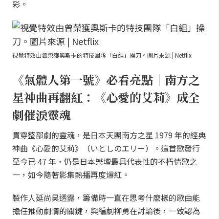
彩。
視覺特效由曾榮獲奧斯卡的特技團隊「白組」操刀。圖片來源 | Netflix
《氣體人第一號》必看亮點｜南方之
星神曲再翻紅：《心愛的艾莉》成全
劇催淚靈魂
貫穿整部劇的靈魂，是日本天團南方之星 1979 年的經典
神曲《心愛的艾莉》（いとしのエリー）。這首歌發行
至今已 47 年，仍是日本樂壇最具代表性的不朽情歌之
一，如今隨著影集熱播再度爆紅。
製作人延尚昊透露，籌備時一直在思考什麼樣的歌曲能
擔任推動劇情的關鍵，與編劇柳勇在討論後，一致認為