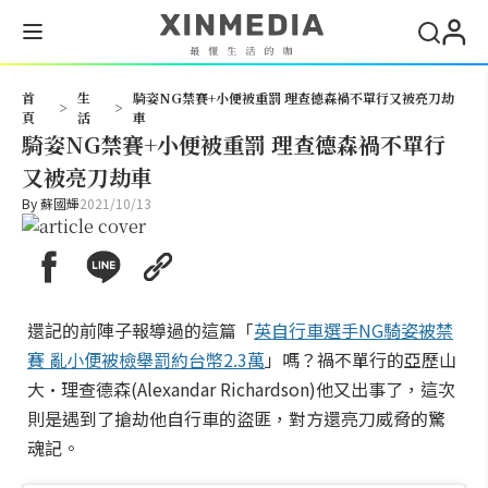
搜尋
首
生
騎姿NG禁賽+小便被重罰 理查德森禍不單行又被亮刀劫
>
>
頁
活
車
騎姿NG禁賽+小便被重罰 理查德森禍不單行
又被亮刀劫車
By
蘇國輝
2021/10/13
還記的前陣子報導過的這篇「
英自行車選手NG騎姿被禁
賽 亂小便被檢舉罰約台幣2.3萬
」嗎？禍不單行的亞歷山
大·理查德森(Alexandar Richardson)他又出事了，這次
則是遇到了搶劫他自行車的盜匪，對方還亮刀威脅的驚
魂記。