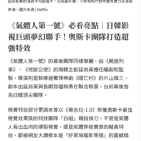
這部影集的演員卡司超強大，包括蒼井優、小栗旬和竹野內豐等實力派演員
參演。圖片來源 | Netflix
《氣體人第一號》必看亮點｜日韓影
視巨頭夢幻聯手！奧斯卡團隊打造超
強特效
《氣體人第一號》的幕後團隊同樣華麗，由《屍速列
車》、《地獄公使》的南韓主創延尚昊擔任編劇和監
製，導演則是執導過驚悚神劇《噬亡村》的片山慎三，
劇本由延尚昊與長期搭檔柳勇在聯合執筆，台前幕後皆
為日韓頂尖團隊。
視覺特效部分更請來曾以《哥吉拉-1.0》榮獲奧斯卡最佳
視覺效果獎的特技團隊「白組」親自操刀。不管是氣體
人長出血肉的爆裂視覺，還是氣體穿梭實景的擬真特
效，都被網友大讚根本是「好萊塢電影等級」的震撼精