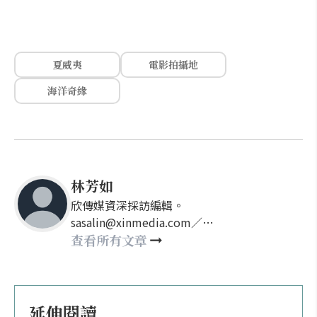
夏威夷
電影拍攝地
海洋奇緣
林芳如
欣傳媒資深採訪編輯。
sasalin@xinmedia.com／
happy21917@gmail.com
查看所有文章
延伸閱讀