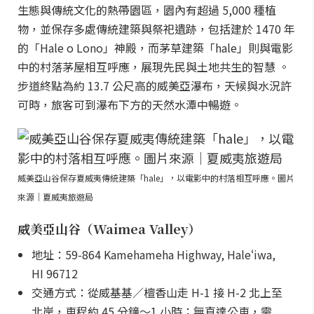
生態與傳統文化的熱帶園區，園內有超過 5,000 種植
物，並保存多處傳統建築與祭祀遺跡，包括建於 1470 年
的「Hale o Lono」神殿，而茅草建築「hale」則與電影
中的村落茅屋相互呼應，展現先民與土地共生的智慧 。
步道終點為約 13.7 公尺高的威美亞瀑布，天候與水況許
可時，旅客可到瀑布下方的天然水潭中暢遊。
威美亞山谷保存夏威夷傳統建築「hale」，以電影中的村落相互呼應。圖片
來源｜夏威夷旅遊局
威美亞山谷（Waimea Valley）
地址：59-864 Kamehameha Highway, Haleʻiwa,
HI 96712
交通方式：從威基基／檀香山走 H-1 接 H-2 北上至
北岸，車程約 45 分鐘～1 小時；無直達公車，需