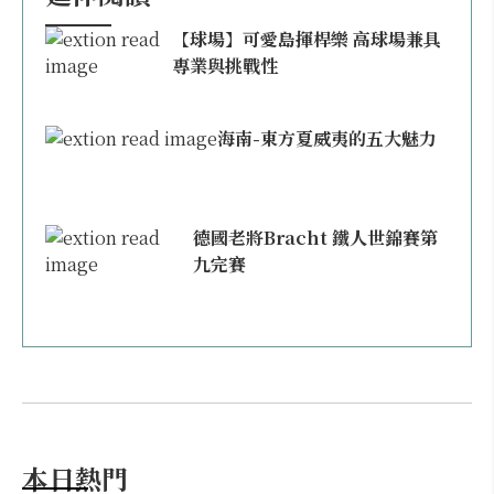
【球場】可愛島揮桿樂 高球場兼具
專業與挑戰性
海南-東方夏威夷的五大魅力
德國老將Bracht 鐵人世錦賽第
九完賽
本日熱門