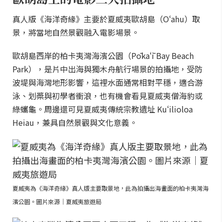
真人版《海洋奇緣》主要於夏威夷歐胡島（Oʻahu）取
景，將當地自然景觀融入電影場景。
歐胡島西岸的柏卡夷灣海濱公園（Pōkaʻī Bay Beach
Park），是片中出海與獨木舟航行場景的拍攝地，受防
波堤與海灣地形影響，這裡水面通常相對平穩，適合游
泳、划槳與初學者衝浪，也有機會看見夏威夷僧海豹或
綠蠵龜。周邊還可見夏威夷傳統宗教遺址 Kuʻilioloa
Heiau，兼具自然景觀與文化意義。
夏威夷為《海洋奇緣》真人版主要取景地，此為拍攝出海畫面的柏卡夷灣海
濱公園。圖片來源｜夏威夷旅遊局