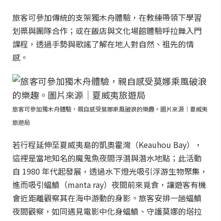
旅客可參加傳統的支架獨木舟體驗，在教練帶領下學習
划槳與團隊合作；或在飯店與文化場館體驗呼拉舞入門
課程，透過手勢與歌謠了解在地人對自然、祖先的情
感。
旅客可參加獨木舟體驗，親自感受莫娜乘風破浪的樂趣。圖片來源｜夏威夷
旅遊局
若行程延伸至夏威夷島的凱奧霍灣（Keauhou Bay），
這裡是當地知名的魔鬼魚夜間浮潛與潛水地點；此活動
自 1980 年代起發展，透過水下燈光吸引浮游生物聚集，
進而吸引蝠鱝（manta ray）夜間前來覓食，讓遊客有機
會近距離觀察其在海中游動的身影。旅客安排一趟蝠鱝
夜間觀察，如同遇見電影中化身蝠鱝、守護莫娜的塔拉