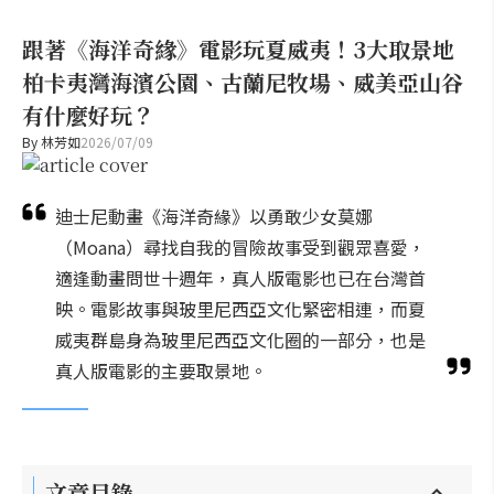
跟著《海洋奇緣》電影玩夏威夷！3大取景地
柏卡夷灣海濱公園、古蘭尼牧場、威美亞山谷
有什麼好玩？
By
林芳如
2026/07/09
迪士尼動畫《海洋奇緣》以勇敢少女莫娜
（Moana）尋找自我的冒險故事受到觀眾喜愛，
適逢動畫問世十週年，真人版電影也已在台灣首
映。電影故事與玻里尼西亞文化緊密相連，而夏
威夷群島身為玻里尼西亞文化圈的一部分，也是
真人版電影的主要取景地。
文章目錄