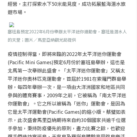
經營，主打探索水下50米能見度，成功拓展藍海潛水旅
遊市場。
塞班島預定2022年6月份舉辦太平洋迷你運動會，塞班是潛水人
的天堂；圖片／馬里亞納觀光局提供
疫情控制得當，即將來臨的2022年太平洋迷你運動會
(Pacific Mini Games)預定6月份於塞班島舉辦，這也是
北馬第一次舉辦此盛會。「太平洋迷你運動會」又稱太
平洋迷你奧林匹克運動會，首屆於1981在索羅門群島舉
辦，每四年舉辦一次，是一項由大洋洲國家和地區共同
參與的體育賽事，2009年之前，它被稱為「南太平洋迷
你運動會」。它之所以被稱為「迷你」運動會，是因為
它是太平洋運動會(Pacific Games)的縮小版。蔡璧如表
示，此次盛會馬里亞納期待來自約30個國家共逾千位選
手參加，秉持防疫優先的原則，盡力比賽之餘，也歡迎
選手們造訪塞班島、天寧島及羅塔島體驗享受跳島樂活