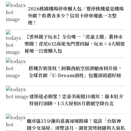
2026桃園機場停車懶人包／要停桃機還是機場
外圍？收費各多少？信用卡停車優惠一次整
理！
【雲林親子玩水】全台唯一「虎爺主題」叢林水
樂園！虎尾632高地免門票回歸，玩水＋4大順遊
秘境一日遊懶人包
搭機告別落枕！阿聯酋航空經濟艙座椅升級，
全球首創「U-Dream頭枕」包覆頭頸超好睡
建築迷必朝聖！忠泰美術館10週年：藤本壯介
特展打頭陣，1:5大屋根8月震撼空降台北
離市區15分鐘的嘉義祕境路線！造訪「台版神
隱少女湯屋」清豐濤月、湖景窯烤披薩與人氣私