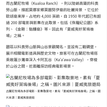
而古蘭尼牧場（Kualoa Ranch），則以陡峭高聳的科奧
勞山脈，撐起莫娜家鄉莫圖努伊島的壯麗背景 。它位於
歐胡島東岸，占地約 4,000 英畝，自 1950 年代起已有超
過 200 部電影與影集在此取景，包括《侏羅紀公園》系
列、《金剛：骷髏島》等，因此有「夏威夷好萊塢後
場」之稱。
園區以科奧勞山脈與山谷景觀聞名，並設有二戰碉堡，
展示相關電影道具與歷史文物。旅客可在古蘭尼牧場搭
乘敞篷沙灘車深入卡阿瓦谷（Kaʻaʻawa Valley），穿梭
於山谷之間，近距離探訪經典電影場景。
古蘭尼牧場為多部電影、影集取景地，素有「夏威夷好萊塢後場」之稱。圖
片來源｜夏威夷旅遊局