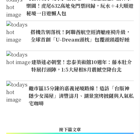
樂園！虎尾632高地免門票回歸，玩水＋4大順遊
秘境一日遊懶人包
搭機告別落枕！阿聯酋航空經濟艙座椅升級，
全球首創「U-Dream頭枕」包覆頭頸超好睡
建築迷必朝聖！忠泰美術館10週年：藤本壯介
特展打頭陣，1:5大屋根8月震撼空降台北
離市區15分鐘的嘉義祕境路線！造訪「台版神
隱少女湯屋」清豐濤月、湖景窯烤披薩與人氣私
宅咖啡
接下篇文章