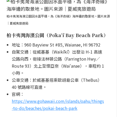
柏卡夷灣海濱公園因水面平穩，為《海洋奇緣》海岸邊的取景地。圖片來源
｜夏威夷旅遊局
柏卡夷灣海濱公園（Pōkaʻī Bay Beach Park）
地址：960 Bayview St #85, Waianae, HI 96792
自駕交通：從威基基（Waikīkī）出發沿 H-1 高速
公路向西，銜接法林頓公路（Farrington Hwy／
Route 93）北上至懷亞奈（Waiʻanae），車程約 1
小時。
公車交通：於威基基搭乘歐胡島公車（TheBus）
40 號路線可直達。
官網：
https://www.gohawaii.com/islands/oahu/things
-to-do/beaches/pokai-beach-park