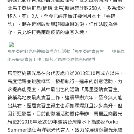
北馬里亞納群島(簡稱:北馬)新冠確診數258人，多為境外
移入，死亡2人，至今已經連續好幾個月本土「零確
診」，將在近期啟動與韓國旅遊泡泡，但作法較為保
守，只允許打完兩劑疫苗的旅客入境。
馬里亞納觀光局連續舉辦六年活動「馬里亞納實習生」，被稱為
地表最爽實習工作；圖片／馬里亞納觀光局提供
馬里亞納觀光局在台代表處自從2013年10月成立以來，
高度活躍並跳脫框架，發想執行一連串的創意活動，力
求提高能見度，其中最出色的活動「馬里亞納實習生」
被稱為地表最爽實習工作，連續舉辦六年，至今無人能
出其右，歷屆實習生得主也都如願爆紅且步步高升。但
因新冠影響，目前此徵選活動暫停舉辦。馬里亞納觀光
局更於2018年及2019年邀請台灣籍水下攝影家Yorko
Summer擔任海洋觀光代言人，致力發展環保觀光永續