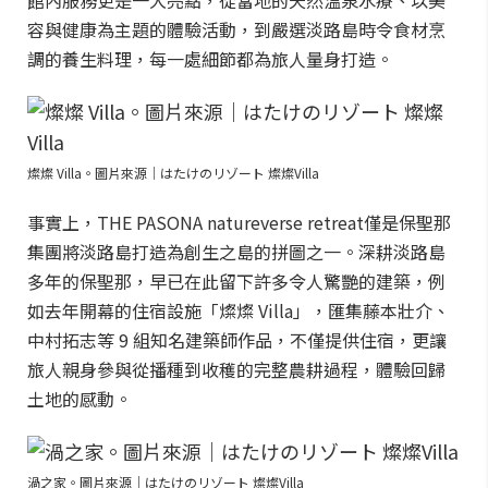
館內服務更是一大亮點，從當地的天然溫泉水療、以美
容與健康為主題的體驗活動，到嚴選淡路島時令食材烹
調的養生料理，每一處細節都為旅人量身打造。
燦燦 Villa。圖片來源｜はたけのリゾート 燦燦Villa
事實上，THE PASONA natureverse retreat僅是保聖那
集團將淡路島打造為創生之島的拼圖之一。深耕淡路島
多年的保聖那，早已在此留下許多令人驚艷的建築，例
如去年開幕的住宿設施「燦燦 Villa」，匯集藤本壯介、
中村拓志等 9 組知名建築師作品，不僅提供住宿，更讓
旅人親身參與從播種到收穫的完整農耕過程，體驗回歸
土地的感動。
渦之家。圖片來源｜はたけのリゾート 燦燦Villa