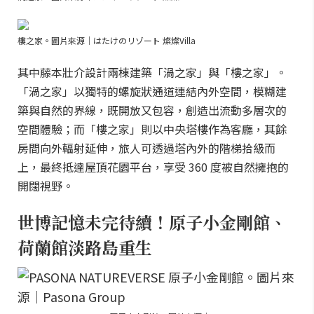
樓之家。圖片來源｜はたけのリゾート 燦燦Villa
其中藤本壯介設計兩棟建築「渦之家」與「樓之家」。
「渦之家」以獨特的螺旋狀通道連結內外空間，模糊建
築與自然的界線，既開放又包容，創造出流動多層次的
空間體驗；而「樓之家」則以中央塔樓作為客廳，其餘
房間向外輻射延伸，旅人可透過塔內外的階梯拾級而
上，最終抵達屋頂花園平台，享受 360 度被自然擁抱的
開闊視野。
世博記憶未完待續！原子小金剛館、
荷蘭館淡路島重生