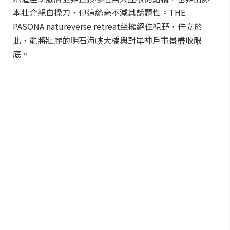
本壯介親自操刀，但這絲毫不減其話題性。THE
PASONA natureverse retreat坐擁絕佳視野，佇立於
此，能將壯麗的明石海峽大橋與對岸神戶市景盡收眼
底。