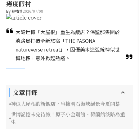
癒度假村
By
蘇祐萱
2026/07/08
大阪世博「大屋根」重生為飯店？保聖那集團於
淡路島打造全新旅宿「THE PASONA
natureverse retreat」，因優美木造弧線神似世
博地標，意外掀起熱議。
文章目錄
神似大屋根的新飯店，坐擁明石海峽絕景今夏開幕
世博記憶未完待續！原子小金剛館、荷蘭館淡路島重
生