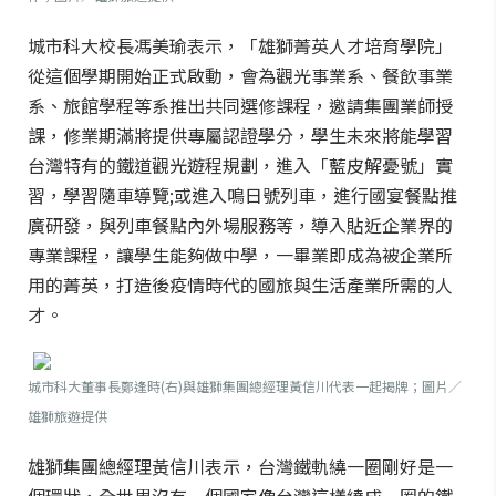
城市科大校長馮美瑜表示，「雄獅菁英人才培育學院」
從這個學期開始正式啟動，會為觀光事業系、餐飲事業
系、旅館學程等系推出共同選修課程，邀請集團業師授
課，修業期滿將提供專屬認證學分，學生未來將能學習
台灣特有的鐵道觀光遊程規劃，進入「藍皮解憂號」實
習，學習隨車導覽;或進入鳴日號列車，進行國宴餐點推
廣研發，與列車餐點內外場服務等，導入貼近企業界的
專業課程，讓學生能夠做中學，一畢業即成為被企業所
用的菁英，打造後疫情時代的國旅與生活產業所需的人
才。
城市科大董事長鄭逢時(右)與雄獅集團總經理黃信川代表一起揭牌
；圖片／
雄獅旅遊提供
雄獅集團總經理黃信川表示，台灣鐵軌繞一圈剛好是一