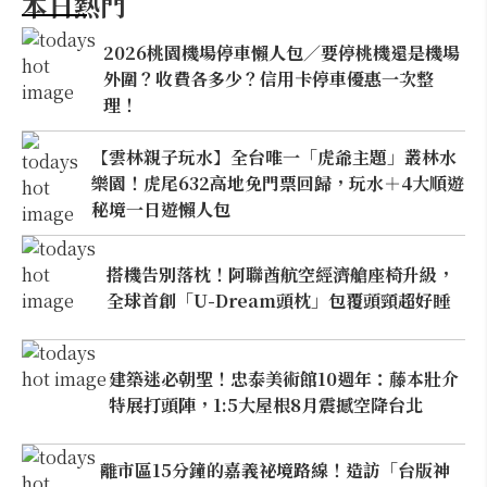
本日熱門
2026桃園機場停車懶人包／要停桃機還是機場
外圍？收費各多少？信用卡停車優惠一次整
理！
【雲林親子玩水】全台唯一「虎爺主題」叢林水
樂園！虎尾632高地免門票回歸，玩水＋4大順遊
秘境一日遊懶人包
搭機告別落枕！阿聯酋航空經濟艙座椅升級，
全球首創「U-Dream頭枕」包覆頭頸超好睡
建築迷必朝聖！忠泰美術館10週年：藤本壯介
特展打頭陣，1:5大屋根8月震撼空降台北
離市區15分鐘的嘉義祕境路線！造訪「台版神