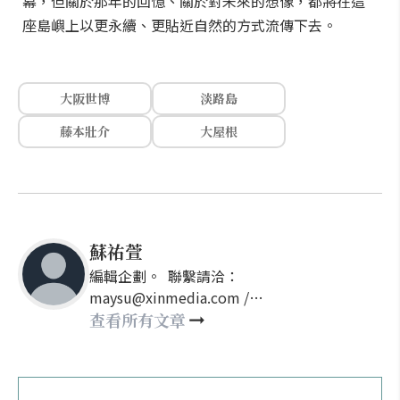
幕，但關於那年的回憶、關於對未來的想像，都將在這
座島嶼上以更永續、更貼近自然的方式流傳下去。
大阪世博
淡路島
藤本壯介
大屋根
蘇祐萱
編輯企劃。 聯繫請洽：
maysu@xinmedia.com /
may860527@gmail.com
查看所有文章