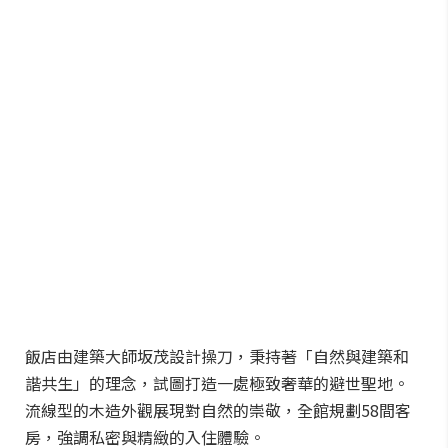
飯店由建築大師坂茂設計操刀，秉持著「自然與建築和
諧共生」的理念，試圖打造一處極致奢華的避世聖地。
流線型的木造外觀展現對自然的崇敬，全館規劃58間客
房，強調私密與精緻的入住體驗。