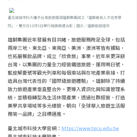
臺北城城市科大攜手台灣旅遊龍頭雄獅集團成立「雄獅菁英人才培育學
院」，雙方在10月5日舉行揭牌典禮合影；圖片／雄獅旅遊提供
雄獅集團近年發展有目共睹，旅遊服務跨足全球，包括
兩岸三地、東北亞、東南亞、美洲、澳洲等皆有據點，
也拓展餐飲品牌，成立「欣食旅」事業。近年來更深耕
台灣，以集團的力量全力經營鐵道旅遊，運用鳴日號、
藍皮解憂號等觀光列車和每個車站與在地產業串接，打
造具台灣代表性的「國際級旅遊體驗」。雄獅除了持續
致力旅遊產業垂直整合外，更導入資訊化與知識管理系
統，並積極轉型為生活休閒產業，透過社群經營、打造
美學共享場域等多元樣貌，朝向「全球華人旅遊生活服
務第一品牌」之目標邁進。
臺北城市科技大學官網：
https://www.tpcu.edu.tw
臺北城市科技大學臉書：