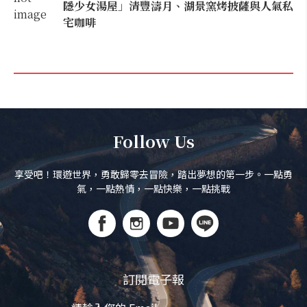
隱少女湯屋」清豐濤月、湖景窯烤披薩與人氣私
宅咖啡
Follow Us
享受吧！環遊世界，勇敢歸零去冒險，踏出夢想的第一步。一點勇
氣，一點熱情，一點快樂，一點挑戰
訂閱電子報