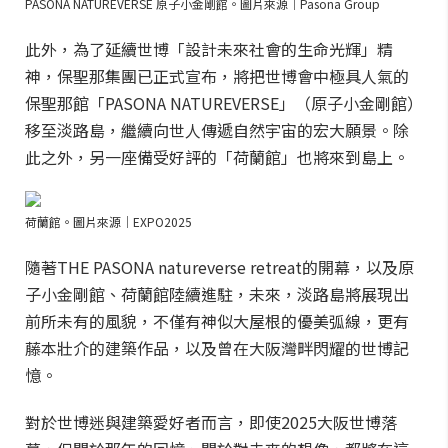
PASONA NATUREVERSE 原子小金剛館。圖片來源｜Pasona Group
此外，為了延續世博「設計未來社會的生命光輝」精
神，保聖那集團已正式宣布，將把世博會中極具人氣的
保聖那館「PASONA NATUREVERSE」（原子小金剛館）
移至淡路島，繼續向世人傳遞自然宇宙的宏大願景。除
此之外，另一座備受好評的「荷蘭館」也將來到島上。
荷蘭館。圖片來源｜EXPO2025
隨著THE PASONA natureverse retreat的開幕，以及原
子小金剛館、荷蘭館陸續進駐，未來，淡路島將展現出
前所未有的風貌，不僅有神似大屋根的優美弧線，更有
藤本壯介的建築作品，以及曾在大阪灣畔閃耀的世博記
憶。
對於世博迷與建築愛好者而言，即使2025大阪世博落