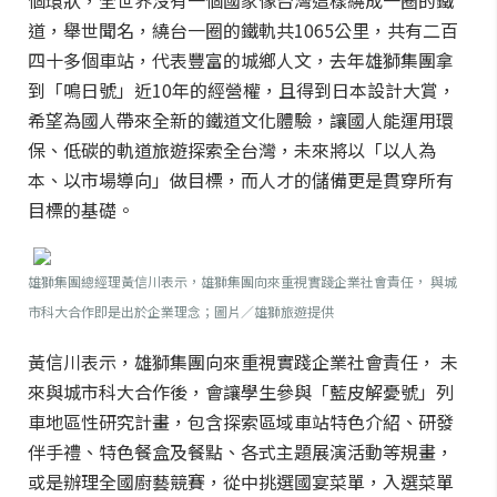
個環狀，全世界沒有一個國家像台灣這樣繞成一圈的鐵
道，舉世聞名，繞台一圈的鐵軌共1065公里，共有二百
四十多個車站，代表豐富的城鄉人文，去年雄獅集團拿
到「鳴日號」近10年的經營權，且得到日本設計大賞，
希望為國人帶來全新的鐵道文化體驗，讓國人能運用環
保、低碳的軌道旅遊探索全台灣，未來將以「以人為
本、以市場導向」做目標，而人才的儲備更是貫穿所有
目標的基礎。
雄獅集團總經理黃信川表示，雄獅集團向來重視實踐企業社會責任， 與城
市科大合作即是出於企業理念
；圖片／雄獅旅遊提供
黃信川表示，雄獅集團向來重視實踐企業社會責任， 未
來與城市科大合作後，會讓學生參與「藍皮解憂號」列
車地區性研究計畫，包含探索區域車站特色介紹、研發
伴手禮、特色餐盒及餐點、各式主題展演活動等規畫，
或是辦理全國廚藝競賽，從中挑選國宴菜單，入選菜單