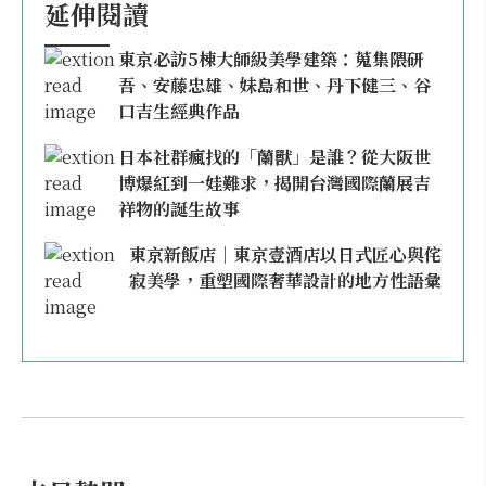
延伸閱讀
東京必訪5棟大師級美學建築：蒐集隈研
吾、安藤忠雄、妹島和世、丹下健三、谷
口吉生經典作品
日本社群瘋找的「蘭獸」是誰？從大阪世
博爆紅到一娃難求，揭開台灣國際蘭展吉
祥物的誕生故事
東京新飯店｜東京壹酒店以日式匠心與侘
寂美學，重塑國際奢華設計的地方性語彙