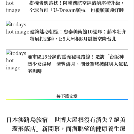
搭機告別落枕！阿聯酋航空經濟艙座椅升級，
全球首創「U-Dream頭枕」包覆頭頸超好睡
建築迷必朝聖！忠泰美術館10週年：藤本壯介
特展打頭陣，1:5大屋根8月震撼空降台北
離市區15分鐘的嘉義祕境路線！造訪「台版神
隱少女湯屋」清豐濤月、湖景窯烤披薩與人氣私
宅咖啡
接下篇文章
日本淡路島旅宿｜世博大屋根沒有消失？絕美
「環形飯店」新開幕，面海眺望的健康養生療