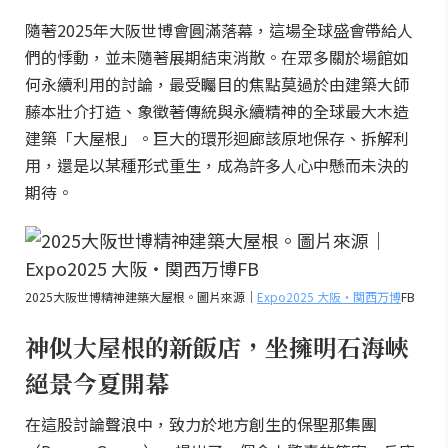
隨著2025年大阪世博會圓滿落幕，這場全球盛會帶給人
們的悸動，並未隨著展期結束消散。在眾多關於場館如
何永續利用的討論，最受矚目的焦點莫過於由建築大師
藤本壯介打造、象徵著傳統與永續精神的全球最大木造
建築「大屋根」。巨大的環形迴廊該原地保存、拆解利
用，還是以某種形式重生，成為許多人心中懸而未決的
期待。
2025大阪世博精神建築大屋根。圖片來源｜
Expo2025 大阪・関西万博
FB
神似大屋根的新飯店，坐擁明石海峽
絕景今夏開幕
在這股討論聲浪中，致力於地方創生的保聖那集團