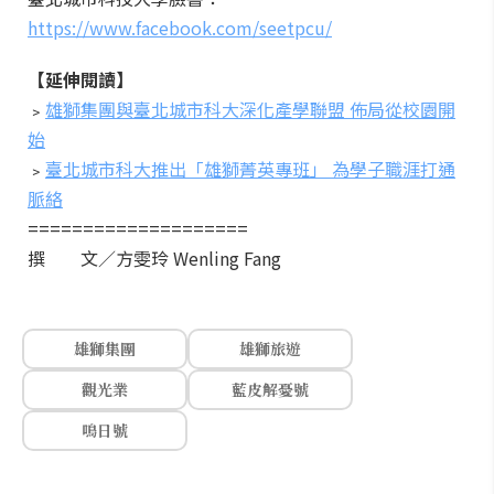
https://www.facebook.com/seetpcu/
【延伸閱讀】
﹥
雄獅集團與臺北城市科大深化產學聯盟 佈局從校園開
始
﹥
臺北城市科大推出「雄獅菁英專班」 為學子職涯打通
脈絡
====================
撰 文／方雯玲 Wenling Fang
雄獅集團
雄獅旅遊
觀光業
藍皮解憂號
鳴日號