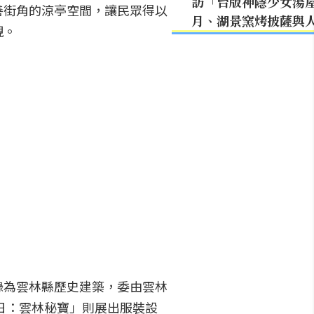
訪「台版神隱少女湯
善街角的涼亭空間，讓民眾得以
月、湖景窯烤披薩與
現。
錄為雲林縣歷史建築，委由雲林
日：雲林秘寶」則展出服裝設