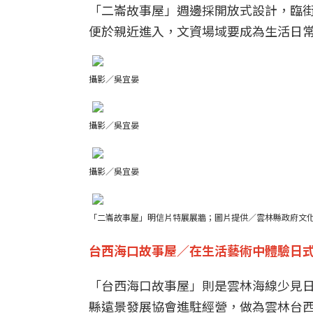
「二崙故事屋」週邊採開放式設計，臨
便於親近進入，文資場域要成為生活日
攝影／吳宜晏
攝影／吳宜晏
攝影／吳宜晏
「二崙故事屋」明信片特展展牆；圖片提供／雲林縣政府文
台西海口故事屋／在生活藝術中體驗日
「台西海口故事屋」則是雲林海線少見
縣遠景發展協會進駐經營，做為雲林台西