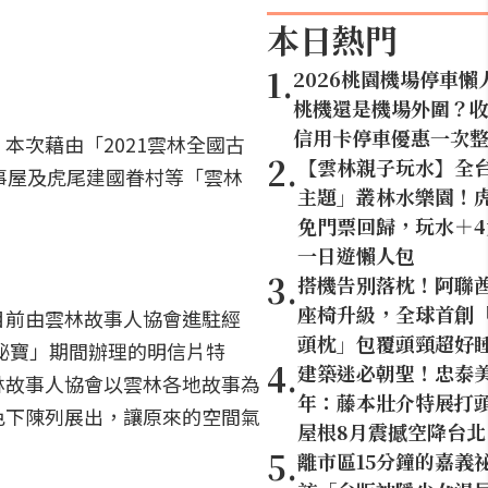
本日熱門
1
.
2026桃園機場停車懶
桃機還是機場外圍？
信用卡停車優惠一次
次藉由「2021雲林全國古
2
.
【雲林親子玩水】全
事屋及虎尾建國眷村等「雲林
主題」叢林水樂園！虎
免門票回歸，玩水＋
一日遊懶人包
3
.
搭機告別落枕！阿聯
座椅升級，全球首創「U
目前由雲林故事人協會進駐經
頭枕」包覆頭頸超好
秘寶」期間辦理的明信片特
4
.
建築迷必朝聖！忠泰美
林故事人協會以雲林各地故事為
年：藤本壯介特展打頭
色下陳列展出，讓原來的空間氣
屋根8月震撼空降台北
5
.
離市區15分鐘的嘉義