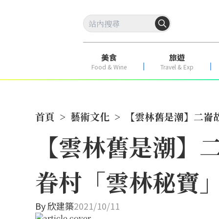
美食
旅遊
Food & Wine
Travel & Exp
首頁
>
藝術文化
>
【雲林舊是潮】二崙
【雲林舊是潮】
眷村「雲林秘寶
By
欣建築
2021/10/11