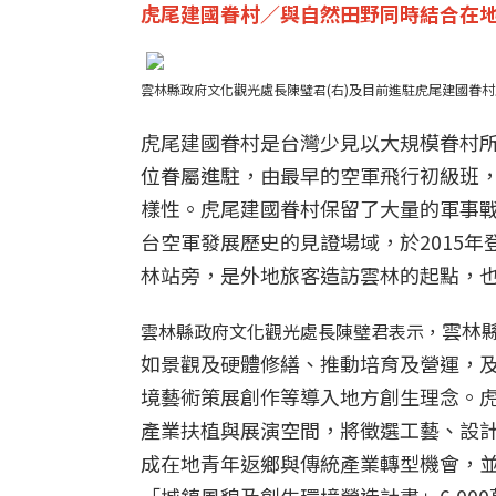
虎尾建國眷村／與自然田野同時結合在
雲林縣政府文化觀光處長陳璧君(右)及目前進駐虎尾建國眷村
虎尾建國眷村是台灣少見以大規模眷村
位眷屬進駐，由最早的空軍飛行初級班
樣性。虎尾建國眷村保留了大量的軍事
台空軍發展歷史的見證場域，於2015
林站旁，是外地旅客造訪雲林的起點，
雲林
雲林縣政府文化觀光處長陳璧君表示，
如景觀及硬體修繕、推動培育及營運，
境藝術策展創作等導入地方創生理念。
產業扶植與展演空間，將徵選工藝、設
成在地青年返鄉與傳統產業轉型機會，並