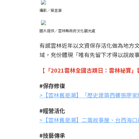
攝影／吳宜晏
圖片提供／雲林縣政府文化觀光處
有感雲林近年以文資保存活化做為地方
域，充份體現「唯有先留下才得以說故
【「2021雲林全國古蹟日：雲林祕寶
#保存修復
>【雲林舊是潮】「歷史建築西螺張廖家
#經營活化
>【雲林舊是潮】二崙故事屋、台西海口
#技藝傳承