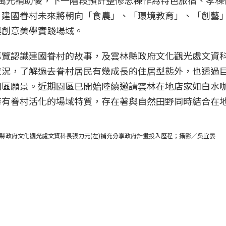
00萬元補助後，下一階段預計整修忠棟作為特色旅宿、孝
。建國眷村未來將朝向「食農」、「環境教育」、「創藝
與創意美學實踐場域。
導覽認識建國眷村的故事，及雲林縣政府文化觀光處文資
狀況，了解過去眷村居民有幾成長的住居型態外，也透過
園區願景。近期園區已開始陸續邀請雲林在地店家如白水
特有眷村活化的場域特質，存在著與自然田野同時結合在
林縣政府文化觀光處文資科長張力元(左)補充分享政府計畫投入歷程；攝影／吳宜晏