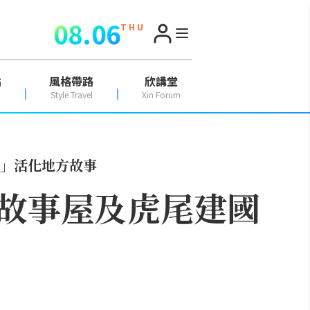
08.06
T H U
點
風格帶路
欣講堂
Style Travel
Xin Forum
」活化地方故事
故事屋及虎尾建國