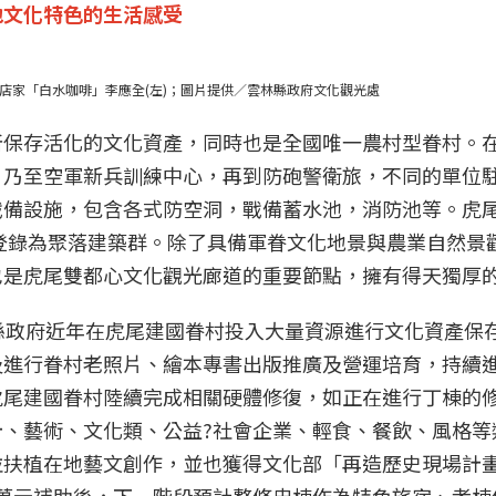
地文化特色的生活感受
店家「白水咖啡」李應全(左)；圖片提供／雲林縣政府文化觀光處
所保存活化的文化資產，同時也是全國唯一農村型眷村。
，乃至空軍新兵訓練中心，再到防砲警衛旅，不同的單位
戰備設施，包含各式防空洞，戰備蓄水池，消防池等。虎
年登錄為聚落建築群。除了具備軍眷文化地景與農業自然景
也是虎尾雙都心文化觀光廊道的重要節點，擁有得天獨厚
縣政府近年在虎尾建國眷村投入大量資源進行文化資產保
及進行眷村老照片、繪本專書出版推廣及營運培育，持續
虎尾建國眷村陸續完成相關硬體修復，如正在進行丁棟的
計、藝術、文化類、公益?社會企業、輕食、餐飲、風格等
扶植在地藝文創作，並也獲得文化部「再造歷史現場計畫」