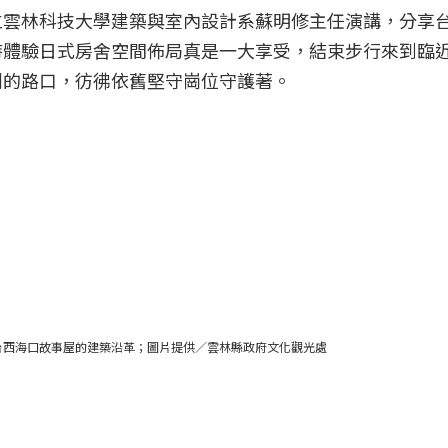
立雲林科技大學建築與室內設計系蘇明修主任演講，分享
時體驗日式房舍空間佈局真是一大享受，結束步行來到臨
鬧的路口，彷彿依舊堅守崗位守護著。
台西海口故事屋的建築沿革；圖片提供／雲林縣政府文化觀光處