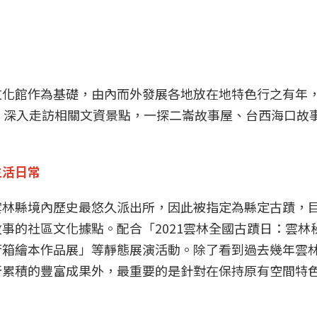
化館作為基礎，由內而外發展各地放在地特色行之有年，本
，深入走訪相關文資景點，一探二崙故事屋、台西海口故
生活日常
雲林縣境內歷史最悠久派出所，因此被指定為縣定古蹟，
事的社區文化據點。配合「2021雲林全國古蹟日：雲林
行箱繪本作品展」等靜態展演活動。除了看到過去幾年雲
所累積的豐富成果外，最重要的是針對在保持原有空間特