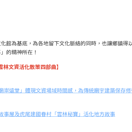
文化館為基底，為各地留下文化脈絡的同時，也讓鄉鎮得
事」的精神所在！
」雲林文資活化散策四部曲】
廟崇遠堂」體現文資場域時間感，為傳統廟宇建築保存修
故事屋及虎尾建國眷村「雲林秘寶」活化地方故事