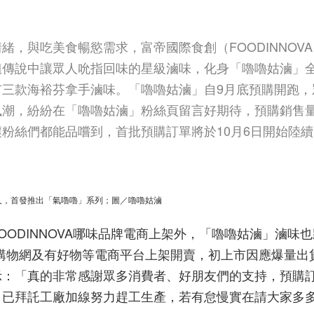
，與吃美食暢慾需求，富帝國際食創（FOODINNOV
姐傳說中讓眾人吮指回味的星級滷味，化身「嚕嚕姑滷」
三款海裕芬拿手滷味。「嚕嚕姑滷」自9月底預購開跑，
風潮，紛紛在「嚕嚕姑滷」粉絲頁留言好期待，預購銷售
粉絲們都能品嚐到，首批預購訂單將於10月6日開始陸
人，首發推出「氣嚕嚕」系列；圖／嚕嚕姑滷
ODINNOVA哪味品牌電商上架外，「嚕嚕姑滷」滷味也
家購物網及有好物等電商平台上架開賣，初上市因應爆量出
示：「真的非常感謝眾多消費者、好朋友們的支持，預購
，已拜託工廠加線努力趕工生產，若有怠慢實在請大家多