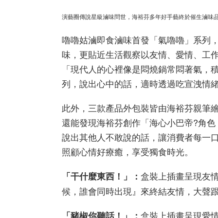
演藝圈傳說星級滷味問世，海裕芬多年好手藝終於催生滷味
嚕嚕姑滷即食滷味首發「氣嚕嚕」系列
味，更貼近生活觀察以友情、愛情、工
「現代人的心裡像是悶燒鍋常悶著氣，
列，說出心中的話，適時透過吃宣洩情
此外，三款產品外包裝皆由海裕芬親筆
還能發現海裕芬創作「海心小巴帝?角色
說出其他人不敢說的話，讓消費者每一
照顧心情好療癒，享受獨食時光。
盒裝上插畫呈現友
「干什麼東西！」：
候，誰會同時出現』來終結友情，大聲跟失信
盒裝上插畫呈現愛
「豬椒你聽話！」：