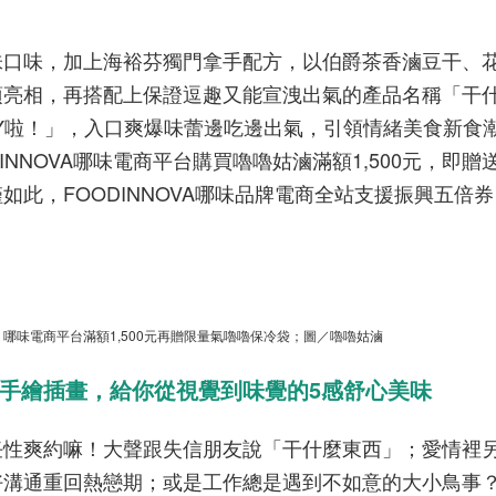
味口味，加上海裕芬獨門拿手配方，以伯爵茶香滷豆干、
項亮相，再搭配上保證逗趣又能宣洩出氣的產品名稱「干
Y啦！」，入口爽爆味蕾邊吃邊出氣，引領情緒美食新食
DINNOVA哪味電商平台購買嚕嚕姑滷滿額1,500元，即贈
此，FOODINNOVA哪味品牌電商全站支援振興五倍
A 哪味電商平台滿額1,500元再贈限量氣嚕嚕保冷袋；圖／嚕嚕姑滷
手繪插畫，給你從視覺到味覺的
5
感舒心美味
任性爽約嘛！大聲跟失信朋友說「干什麼東西」；愛情裡
好溝通重回熱戀期；或是工作總是遇到不如意的大小鳥事