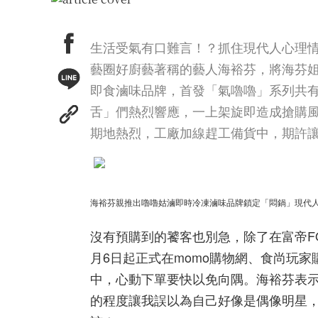
生活受氣有口難言！？抓住現代人心理情緒
藝圈好廚藝著稱的藝人海裕芬，將海芬
即食滷味品牌，首發「氣嚕嚕」系列共有
舌」們熱烈響應，一上架旋即造成搶購
期地熱烈，工廠加線趕工備貨中，期許讓
海裕芬親推出嚕嚕姑滷即時冷凍滷味品牌鎖定「悶鍋」現代
沒有預購到的饕客也別急，除了在富帝FO
月6日起正式在momo購物網、食尚玩
中，心動下單要快以免向隅。海裕芬表
的程度讓我誤以為自己好像是偶像明星