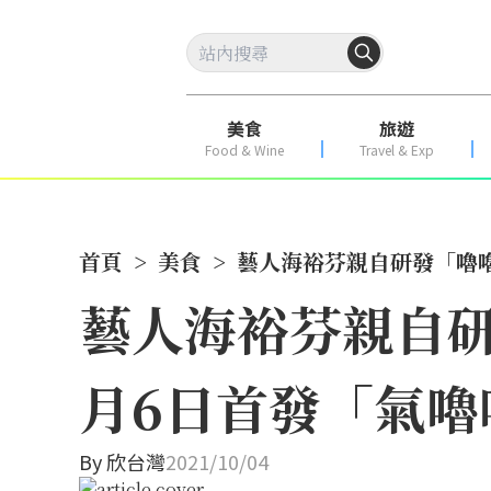
美食
旅遊
Food & Wine
Travel & Exp
首頁
>
美食
>
藝人海裕芬親自研發「嚕嚕
藝人海裕芬親自研
月6日首發「氣嚕
By
欣台灣
2021/10/04