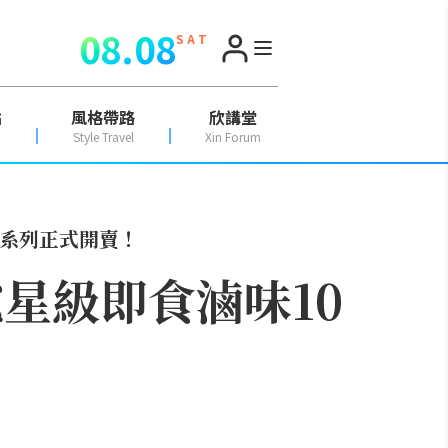
08.08
S A T
點
風格帶路
欣講堂
Style Travel
Xin Forum
」系列正式開賣！
星級即食滷味10