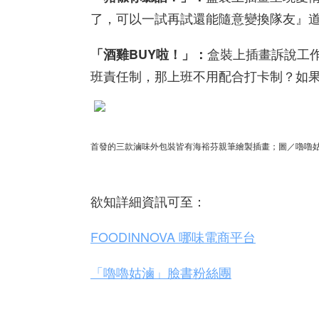
了，可以一試再試還能隨意變換隊友』
盒裝上插畫訴說工
「酒雞BUY啦！」：
班責任制，那上班不用配合打卡制？如果
首發的三款滷味外包裝皆有海裕芬親筆繪製插畫；圖／嚕嚕
欲知詳細資訊可至：
FOODINNOVA 哪味電商平台
「嚕嚕姑滷」臉書粉絲團