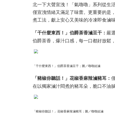
北一下大聲宣洩！「氣嚕嚕」系列從生
僅宣洩情緒又滿足了味蕾。更重要的是
煮工法，獻上安心又美味的冷凍即食滷
嚴
「干什麼東西！」伯爵茶香滷豆干：
伯爵茶香，爆汁口感，每一口都好放鬆
「干什麼東西！」伯爵茶香滷豆干；圖／嚕嚕姑滷
「豬椒你聽話！」花椒香麻辣滷豬耳：
在以獨家滷汁悶煮的豬耳朵，脆口不油
「豬椒你聽話！」花椒香麻辣滷豬耳；圖／嚕嚕姑滷