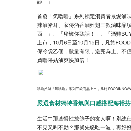
諒！」
首發「氣嚕嚕」系列鎖定消費者最愛滷
辣滷豬耳、家傳酒香滷雞翅三款滷味品
西！」、「豬椒你聽話！」、「酒雞BU
上市，10月6日至10月15日，凡於FOO
保冷袋乙個，數量有限，送完為止。不僅如
買嚕嚕姑滷爽快加倍！
嚕嚕姑滷「氣嚕嚕」系列三款商品上市，凡於 FOODINNOV
嚴選食材獨特香氣與口感搭配海裕芬
生活中那些慣性放鴿子的友人啊！別總
不見又叫不動？那就先怒吃一波，再好