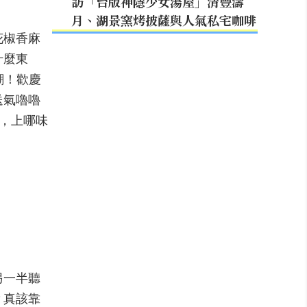
訪「台版神隱少女湯屋」清豐濤
月、湖景窯烤披薩與人氣私宅咖啡
花椒香麻
什麼東
潮！歡慶
送氣嚕嚕
券，上哪味
另一半聽
？真該靠