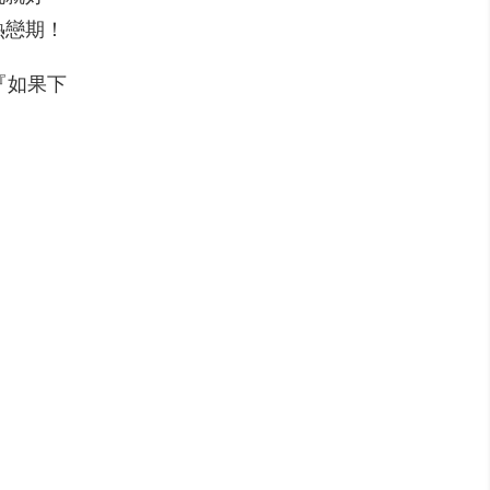
熱戀期！
『如果下