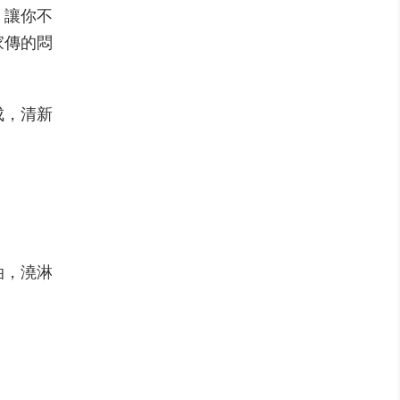
，讓你不
家傳的悶
成，清新
油，澆淋