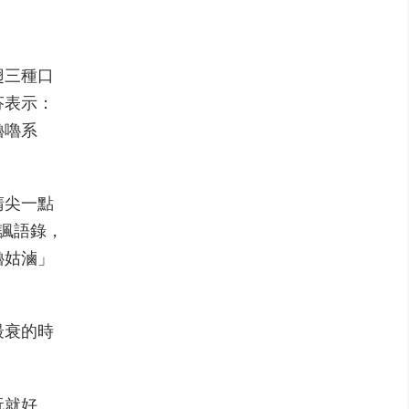
翅三種口
芬表示：
嚕嚕系
睛尖一點
諷語錄，
嚕姑滷」
最衰的時
玩就好