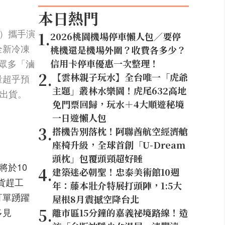
本日熱門
A）攜手演
1
.
2026桃園機場停車懶人包／要停
全新冷凍
桃機還是機場外圍？收費各多少？
眾多「滷
信用卡停車優惠一次整理！
2
.
【雲林親子玩水】全台唯一「虎爺
量超乎預
主題」叢林水樂園！虎尾632高地
續出貨。
免門票回歸，玩水＋4大順遊秘境
一日遊懶人包
3
.
搭機告別落枕！阿聯酋航空經濟艙
座椅升級，全球首創「U-Dream
頭枕」包覆頭頸超好睡
將於10
4
.
建築迷必朝聖！忠泰美術館10週
貨趕工
年：藤本壯介特展打頭陣，1:5大
訂單踴躍
屋根8月震撼空降台北
5
.
多見
離市區15分鐘的嘉義祕境路線！造