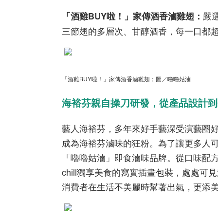
嚴
「酒雞
BUY
啦！」家傳酒香滷雞翅：
三節翅的多層次、甘醇酒香，每一口都
「酒雞BUY啦！」家傳酒香滷雞翅；圖／嚕嚕姑滷
海裕芬親自操刀研發，從產品設計到
藝人海裕芬，多年來好手藝深受演藝圈
成為海裕芬滷味的狂粉。為了讓更多人
「嚕嚕姑滷」即食滷味品牌。從口味配
chill獨享美食的寫實插畫包裝，處處
消費者在生活不美麗時幫著出氣，更添