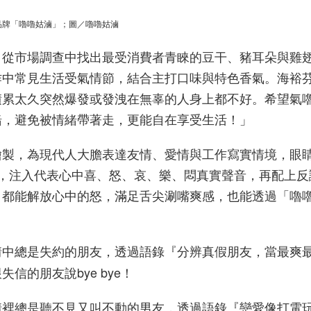
品牌「嚕嚕姑滷」；圖／嚕嚕姑滷
，從市場調查中找出最受消費者青睞的豆干、豬耳朵與雞
作中常見生活受氣情節，結合主打口味與特色香氣。海裕
積累太久突然爆發或發洩在無辜的人身上都不好。希望氣
緒，避免被情緒帶著走，更能自在享受生活！」
繪製，為現代人大膽表達友情、愛情與工作寫實情境，眼
，注入代表心中喜、怒、哀、樂、悶真實聲音，再配上反
口都能解放心中的怒，滿足舌尖涮嘴爽感，也能透過「嚕
情中總是失約的朋友，透過語錄『分辨真假朋友，當最爽
的朋友說bye bye！
情裡總是聽不見又叫不動的男友，透過語錄『戀愛像打電