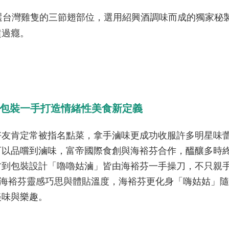
選台灣雞隻的三節翅部位，選用紹興酒調味而成的獨家秘
超過癮。
包裝一手打造情緒性美食新定義
好友肯定常被指名點菜，拿手滷味更成功收服許多明星味
可以品嚐到滷味，富帝國際食創與海裕芬合作，醞釀多時
方到包裝設計「嚕嚕姑滷」皆由海裕芬一手操刀，不只親
可見海裕芬靈感巧思與體貼溫度，海裕芬更化身「嗨姑姑」
美味與樂趣。