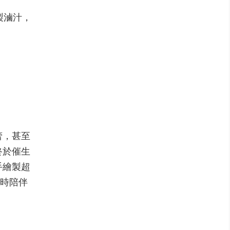
製滷汁，
蕾，甚至
終於催生
手繪製超
隨時陪伴