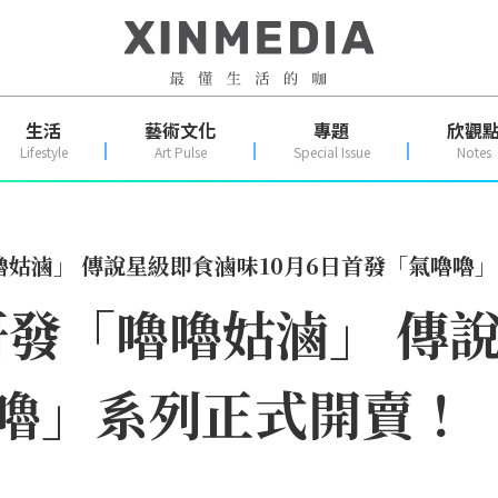
生活
藝術文化
專題
欣觀
Lifestyle
Art Pulse
Special Issue
Notes
姑滷」 傳說星級即食滷味10月6日首發「氣嚕嚕
發「嚕嚕姑滷」 傳說
嚕」系列正式開賣！