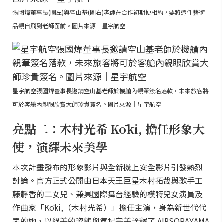
張國煒董事長(圖左)與空山基(圖右)老師在合作初期便相約，要將這件藝術
品親自飛到老師面前。圖片來源｜星宇航空
星宇航空張國煒董事長邀請空山基老師於機艙內親筆簽名落款，未來旅客將
可於客艙內親眼欣賞大師珍貴簽名。圖片來源｜星宇航空
亮點二：木村光希 Kōki, 擔任形象大
使，演繹未來美學
本次計畫發布的形象影片與全新機上安全影片引發熱烈
討論。官方正式公開由日本天王巨星木村拓哉與歌手工
藤靜香的二女兒、兼具國際舞台經驗的模特兒女演員及
作曲家「Kōki,（木村光希）」擔任主演，身為新世代代
表的她，以絕美的姿態與氣場完美詮釋了 AIRSORAYAMA