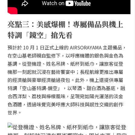
亮點三：美感爆棚！專屬備品與機上
特調「鏡空」搶先看
預計於 10 月 1 日正式上線的 AIRSORAYAMA 主題備品，
在空山基老師親自監修下，以呼應機體的銀色與金色為
基調。從登機證、姓名吊牌、紙杯到紙巾，讓旅客從登
機那一刻起就沉浸在藝術饗宴中；長程航線更推出專屬
的經濟艙與豪華經濟艙過夜包。此外，機上還提供專屬
特調「空山基特調-鏡空」，以琴酒、甜白酒為基底，融
合西洋梨、荔枝與檸檬風味，呈現宛如陽光灑落的淡金
色酒體，透過味覺完美呼應大師科技與感性交織的創作
世界。