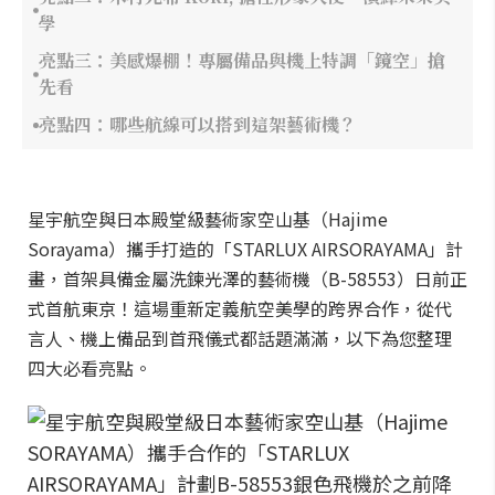
學
亮點三：美感爆棚！專屬備品與機上特調「鏡空」搶
先看
亮點四：哪些航線可以搭到這架藝術機？
星宇航空與日本殿堂級藝術家空山基（Hajime
Sorayama）攜手打造的「STARLUX AIRSORAYAMA」計
畫，首架具備金屬洗鍊光澤的藝術機（B-58553）日前正
式首航東京！這場重新定義航空美學的跨界合作，從代
言人、機上備品到首飛儀式都話題滿滿，以下為您整理
四大必看亮點。