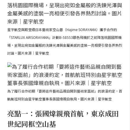
星宇航空與殿堂級日本藝術家空山基（Hajime SORAYAMA）攜手合作的
「STARLUX AIRSORAYAMA」計劃B-58553銀色飛機於之前降落桃園國際機
場，呈現出宛如金屬般的洗鍊光澤與金屬美感的塗裝一亮相便引發各界熱烈
討論。圖片來源｜星宇航空
為了履行合作初期「要將這件藝術品親自開到藝術家面前」的浪漫約定，首
航航班特別由星宇航空董事長張國煒親自執飛。圖片來源｜星宇航空
亮點一：張國煒親飛首航，東京成田
世紀同框空山基