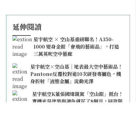
延伸閱讀
星宇航空 × 空山基重磅聯名！A350-
1000 變身金銀「會飛的藝術品」，打造
三萬英呎空中藝廊
星宇航空×空山基｜地表最大空中藝術品！
Pantone反覆校對逾10次研發專屬色，機
身折射「液態金屬」流動光澤
星宇航空K董張國煒親駕「空山銀」抵台！
實機光是塗裝與調色就花了8個月，同款限
量模型上架即秒殺