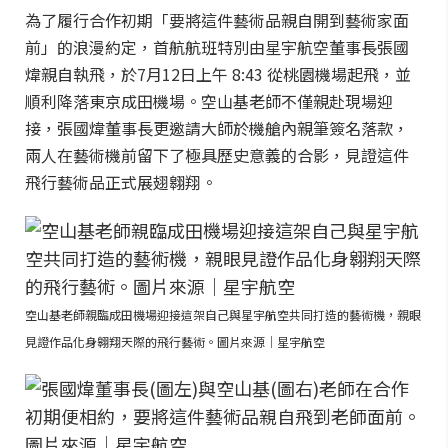
為了履行合作初期「要將這件藝術品親自開到藝術家面
前」的浪漫約定，首航航班特別由星宇航空董事長張國
煒親自執飛，於7月12日上午 8:43 從桃園機場起飛，並
順利降落東京成田機場。空山基老師不僅親赴現場迎
接，張國煒董事長更邀請大師於機艙內親筆簽名落款，
兩人在藝術機前留下了極具歷史意義的合影，見證這件
飛行藝術品正式展翅翱翔。
空山基老師親臨成田機場迎接這架自己與星宇航空共同打造的藝術機，親眼
見證作品化身翱翔天際的飛行藝術。圖片來源｜星宇航空