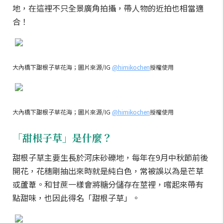
地，在這裡不只全景廣角拍攝，帶人物的近拍也相當適
合！
大內橋下甜根子草花海；圖片來源/IG
@himikochen
授權使用
大內橋下甜根子草花海；圖片來源/IG
@himikochen
授權使用
「甜根子草」是什麼？
甜根子草主要生長於河床砂礫地，每年在9月中秋節前後
開花，花穗剛抽出來時就是純白色，常被誤以為是芒草
或蘆葦。和甘蔗一樣會將糖分儲存在莖裡，嚐起來帶有
點甜味，也因此得名「甜根子草」。