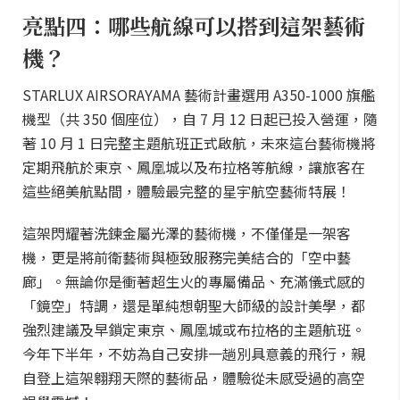
亮點四：哪些航線可以搭到這架藝術
機？
STARLUX AIRSORAYAMA 藝術計畫選用 A350-1000 旗艦
機型（共 350 個座位），自 7 月 12 日起已投入營運，隨
著 10 月 1 日完整主題航班正式啟航，未來這台藝術機將
定期飛航於東京、鳳凰城以及布拉格等航線，讓旅客在
這些絕美航點間，體驗最完整的星宇航空藝術特展！
這架閃耀著洗鍊金屬光澤的藝術機，不僅僅是一架客
機，更是將前衛藝術與極致服務完美結合的「空中藝
廊」。無論你是衝著超生火的專屬備品、充滿儀式感的
「鏡空」特調，還是單純想朝聖大師級的設計美學，都
強烈建議及早鎖定東京、鳳凰城或布拉格的主題航班。
今年下半年，不妨為自己安排一趟別具意義的飛行，親
自登上這架翱翔天際的藝術品，體驗從未感受過的高空