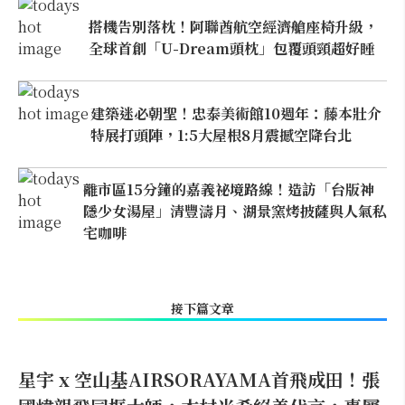
搭機告別落枕！阿聯酋航空經濟艙座椅升級，
全球首創「U-Dream頭枕」包覆頭頸超好睡
建築迷必朝聖！忠泰美術館10週年：藤本壯介
特展打頭陣，1:5大屋根8月震撼空降台北
離市區15分鐘的嘉義祕境路線！造訪「台版神
隱少女湯屋」清豐濤月、湖景窯烤披薩與人氣私
宅咖啡
接下篇文章
星宇 x 空山基AIRSORAYAMA首飛成田！張