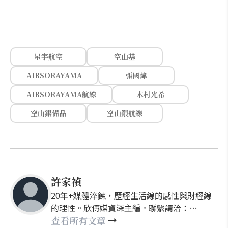
星宇航空
空山基
AIRSORAYAMA
張國煒
AIRSORAYAMA航線
木村光希
空山銀備品
空山銀航線
許家禎
20年+媒體淬鍊，歷經生活線的感性與財經線
的理性。欣傳媒資深主編。聯繫請洽：
nellyhsu@xinmedia.com
查看所有文章