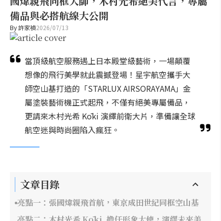
國煒親飛同框大師，木村光希絕美代言，專屬
備品與必搭航線大公開
By
許家禎
2026/07/13
當頂級航空服務遇上日本殿堂級藝術，一場顛覆
想像的飛行美學就此震撼登場！星宇航空攜手大
師空山基打造的「STARLUX AIRSORAYAMA」金
屬塗裝藝術機正式起飛，不僅有絕美專屬備品，
更請來木村光希 Kōki 演繹前衛大片，準備讓全球
航空迷與時尚圈陷入瘋狂。
文章目錄
亮點一：張國煒親飛首航，東京成田世紀同框空山基
亮點二：木村光希 Kōki, 擔任形象大使，演繹未來美