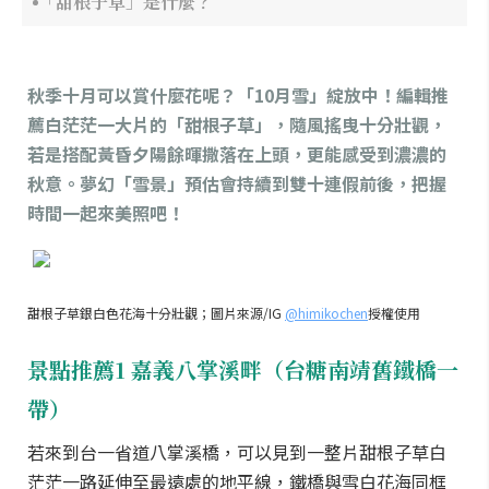
「甜根子草」是什麼？
秋季十月可以賞什麼花呢？「10月雪」綻放中！編輯推
薦白茫茫一大片的「甜根子草」，隨風搖曳十分壯觀，
若是搭配黃昏夕陽餘暉撒落在上頭，更能感受到濃濃的
秋意。夢幻「雪景」預估會持續到雙十連假前後，把握
時間一起來美照吧！
甜根子草銀白色花海十分壯觀；圖片來源/IG
@himikochen
授權使用
景點推薦1 嘉義八掌溪畔（台糖南靖舊鐵橋一
帶）
若來到台一省道八掌溪橋，可以見到一整片甜根子草白
茫茫一路延伸至最遠處的地平線，鐵橋與雪白花海同框