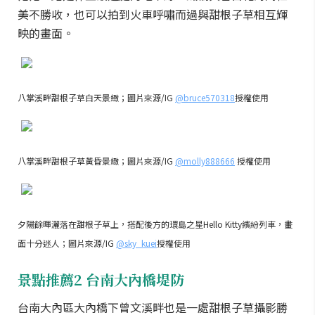
美不勝收，也可以拍到火車呼嘯而過與甜根子草相互輝
映的畫面。
八掌溪畔甜根子草白天景緻；圖片來源/IG
@bruce570318
授權使用
八掌溪畔甜根子草黃昏景緻；圖片來源/IG
@molly888666
授權使用
夕陽餘暉灑落在甜根子草上，搭配後方的環島之星Hello Kitty繽紛列車，畫
面十分迷人；圖片來源/IG
@sky_kuei
授權使用
景點推薦2 台南大內橋堤防
台南大內區大內橋下曾文溪畔也是一處甜根子草攝影勝