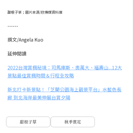
甜根子草；圖片來源/欣傳媒資料庫
------
撰文/Angela Kuo
延伸閱讀
2022台灣賞楓秘境：司馬庫斯、奧萬大、福壽山...12大
景點最佳賞楓時間＆行程全攻略
新北打卡新景點！「芝蘭公園海上觀景平台」水藍色長
廊 到北海岸最美伸展台賞夕陽
甜根子草
秋季賞花