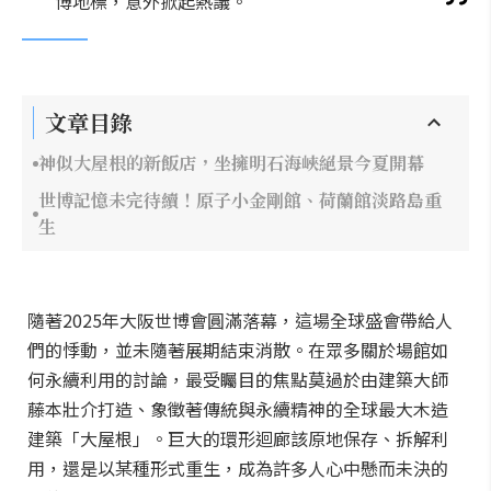
博地標，意外掀起熱議。
文章目錄
神似大屋根的新飯店，坐擁明石海峽絕景今夏開幕
世博記憶未完待續！原子小金剛館、荷蘭館淡路島重
生
隨著2025年大阪世博會圓滿落幕，這場全球盛會帶給人
們的悸動，並未隨著展期結束消散。在眾多關於場館如
何永續利用的討論，最受矚目的焦點莫過於由建築大師
藤本壯介打造、象徵著傳統與永續精神的全球最大木造
建築「大屋根」。巨大的環形迴廊該原地保存、拆解利
用，還是以某種形式重生，成為許多人心中懸而未決的