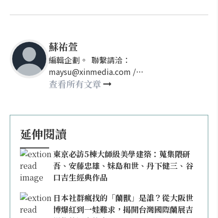
蘇祐萱
編輯企劃。 聯繫請洽：
maysu@xinmedia.com /
may860527@gmail.com
查看所有文章
延伸閱讀
東京必訪5棟大師級美學建築：蒐集隈研
吾、安藤忠雄、妹島和世、丹下健三、谷
口吉生經典作品
日本社群瘋找的「蘭獸」是誰？從大阪世
博爆紅到一娃難求，揭開台灣國際蘭展吉