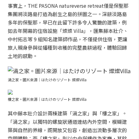
事實上，THE PASONA natureverse retreat僅是保聖那
集團將淡路島打造為創生之島的拼圖之一。深耕淡路島
多年的保聖那，早已在此留下許多令人驚艷的建築，例
如去年開幕的住宿設施「燦燦 Villa」，匯集藤本壯介、
中村拓志等 9 組知名建築師作品，不僅提供住宿，更讓
旅人親身參與從播種到收穫的完整農耕過程，體驗回歸
土地的感動。
渦之家。圖片來源｜はたけのリゾート 燦燦Villa
樓之家。圖片來源｜はたけのリゾート 燦燦Villa
其中藤本壯介設計兩棟建築「渦之家」與「樓之家」。
「渦之家」以獨特的螺旋狀通道連結內外空間，模糊建
築與自然的界線，既開放又包容，創造出流動多層次的
空間體驗；而「樓之家」則以中央塔樓作為客廳，其餘