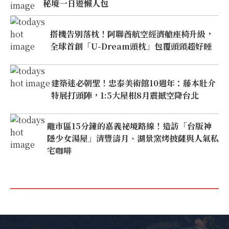
秘境一日遊懶人包
搭機告別落枕！阿聯酋航空經濟艙座椅升級，
全球首創「U-Dream頭枕」包覆頭頸超好睡
建築迷必朝聖！忠泰美術館10週年：藤本壯介
特展打頭陣，1:5大屋根8月震撼空降台北
離市區15分鐘的嘉義祕境路線！造訪「台版神
隱少女湯屋」清豐濤月、湖景窯烤披薩與人氣私
宅咖啡