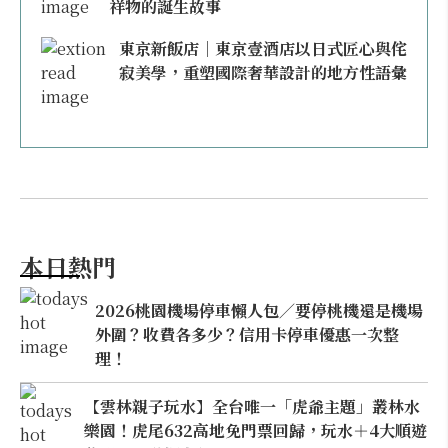
祥物的誕生故事
東京新飯店｜東京壹酒店以日式匠心與侘
寂美學，重塑國際奢華設計的地方性語彙
本日熱門
2026桃園機場停車懶人包／要停桃機還是機場
外圍？收費各多少？信用卡停車優惠一次整
理！
【雲林親子玩水】全台唯一「虎爺主題」叢林水
樂園！虎尾632高地免門票回歸，玩水＋4大順遊