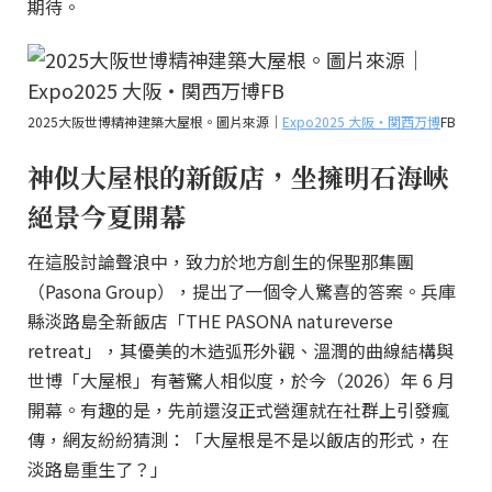
期待。
2025大阪世博精神建築大屋根。圖片來源｜
Expo2025 大阪・関西万博
FB
神似大屋根的新飯店，坐擁明石海峽
絕景今夏開幕
在這股討論聲浪中，致力於地方創生的保聖那集團
（Pasona Group），提出了一個令人驚喜的答案。兵庫
縣淡路島全新飯店「THE PASONA natureverse
retreat」，其優美的木造弧形外觀、溫潤的曲線結構與
世博「大屋根」有著驚人相似度，於今（2026）年 6 月
開幕。有趣的是，先前還沒正式營運就在社群上引發瘋
傳，網友紛紛猜測：「大屋根是不是以飯店的形式，在
淡路島重生了？」