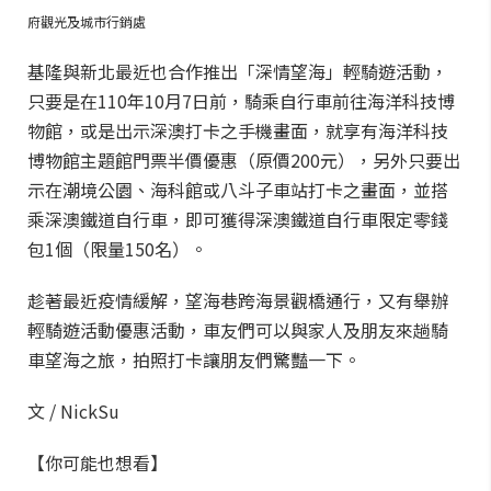
府觀光及城市行銷處
基隆與新北最近也合作推出「深情望海」輕騎遊活動，
只要是在110年10月7日前，騎乘自行車前往海洋科技博
物館，或是出示深澳打卡之手機畫面，就享有海洋科技
博物館主題館門票半價優惠（原價200元），另外只要出
示在潮境公園、海科館或八斗子車站打卡之畫面，並搭
乘深澳鐵道自行車，即可獲得深澳鐵道自行車限定零錢
包1個（限量150名）。
趁著最近疫情緩解，望海巷跨海景觀橋通行，又有舉辦
輕騎遊活動優惠活動，車友們可以與家人及朋友來趟騎
車望海之旅，拍照打卡讓朋友們驚豔一下。
文 / NickSu
【你可能也想看】