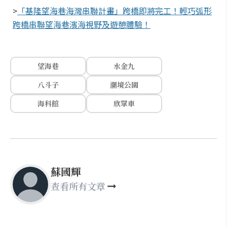
>
「基隆望海巷海灣串聯計畫」跨橋即將完工！輕巧弧形
跨橋串聯望海巷濱海視野及遊憩體驗！
望海巷
水金九
八斗子
潮境公園
海科館
欣單車
蘇國輝
查看所有文章