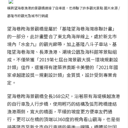
橫跨望海巷漁港的景觀橋連接了自車道，也串聯了許多觀光景點 圖片來源 /
基隆市府觀光及城市行銷處
望海巷跨海景觀橋是屬於「基隆望海巷海灣串聯計畫」
的一部分，此計畫整合了東北角海岸線上，處於新北市
境內「水金九」的觀光廊帶，加上基隆八斗子車站、基
隆望海巷海灣、長潭漁港、潮境公園及海科館等景點組
成。不僅榮獲「2019第七屆台灣景觀大獎－環境規劃設
計類」佳作，還獲得有建築界奧斯卡美譽的「2021年國
家卓越建設獎－規劃設計類」金質獎，設計受到專業肯
定。
望海巷跨海景觀橋全長168公尺，沿著原有海堤橫越漁港
的自行車及人行步橋，使用輕巧的結構及弧形跨橋連結
漁港兩側，寬大的橋面，平緩的坡度更方便車友們通
行，更可以在橋的頂端以360度的視角看山觀海，也是銜
接基隆市至新北市自行車道的最後一哩路，橋體設計因