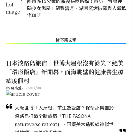
離市區15分鐘的嘉義祕境路線！造訪「台版神
隱少女湯屋」清豐濤月、湖景窯烤披薩與人氣私
宅咖啡
接下篇文章
日本淡路島旅宿｜世博大屋根沒有消失？絕美
「環形飯店」新開幕，面海眺望的健康養生療
癒度假村
By
蘇祐萱
2026/07/08
大阪世博「大屋根」重生為飯店？保聖那集團於
淡路島打造全新旅宿「THE PASONA
natureverse retreat」，因優美木造弧線神似世