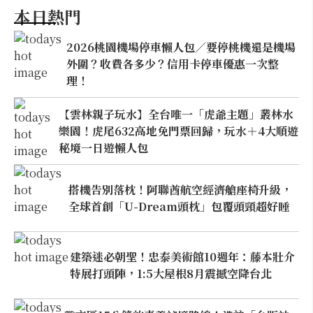
本日熱門
2026桃園機場停車懶人包／要停桃機還是機場
外圍？收費各多少？信用卡停車優惠一次整
理！
【雲林親子玩水】全台唯一「虎爺主題」叢林水
樂園！虎尾632高地免門票回歸，玩水＋4大順遊
秘境一日遊懶人包
搭機告別落枕！阿聯酋航空經濟艙座椅升級，
全球首創「U-Dream頭枕」包覆頭頸超好睡
建築迷必朝聖！忠泰美術館10週年：藤本壯介
特展打頭陣，1:5大屋根8月震撼空降台北