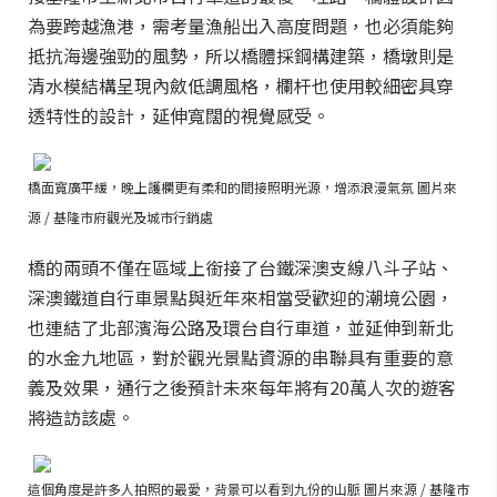
為要跨越漁港，需考量漁船出入高度問題，也必須能夠
抵抗海邊強勁的風勢，所以橋體採鋼構建築，橋墩則是
清水模結構呈現內斂低調風格，欄杆也使用較細密具穿
透特性的設計，延伸寬闊的視覺感受。
橋面寬廣平緩，晚上護欄更有柔和的間接照明光源，增添浪漫氣氛 圖片來
源 / 基隆市府觀光及城市行銷處
橋的兩頭不僅在區域上銜接了台鐵深澳支線八斗子站、
深澳鐵道自行車景點與近年來相當受歡迎的潮境公園，
也連結了北部濱海公路及環台自行車道，並延伸到新北
的水金九地區，對於觀光景點資源的串聯具有重要的意
義及效果，通行之後預計未來每年將有20萬人次的遊客
將造訪該處。
這個角度是許多人拍照的最愛，背景可以看到九份的山脈 圖片來源 / 基隆市