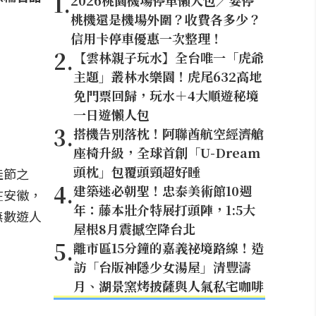
1
.
2026桃園機場停車懶人包／要停
桃機還是機場外圍？收費各多少？
信用卡停車優惠一次整理！
2
.
【雲林親子玩水】全台唯一「虎爺
主題」叢林水樂園！虎尾632高地
免門票回歸，玩水＋4大順遊秘境
一日遊懶人包
3
.
搭機告別落枕！阿聯酋航空經濟艙
座椅升級，全球首創「U-Dream
頭枕」包覆頭頸超好睡
佳節之
4
.
建築迷必朝聖！忠泰美術館10週
在安徽，
年：藤本壯介特展打頭陣，1:5大
無數遊人
屋根8月震撼空降台北
5
.
離市區15分鐘的嘉義祕境路線！造
訪「台版神隱少女湯屋」清豐濤
月、湖景窯烤披薩與人氣私宅咖啡