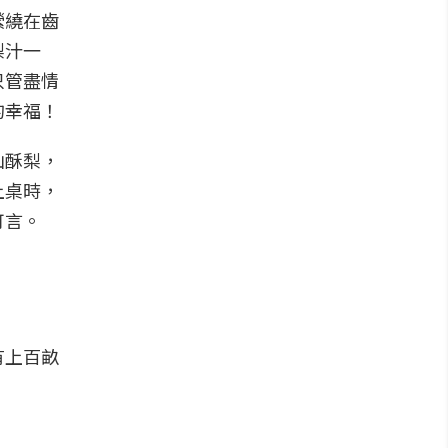
縈繞在齒
梨汁一
只管盡情
的幸福！
山酥梨，
上桌時，
可言。
有上百畝