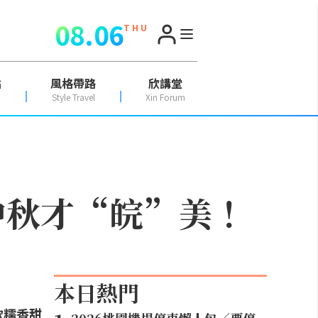
08.06
T H U
點
風格帶路
欣講堂
Style Travel
Xin Forum
中秋才“皖”美！
本日熱門
軟糯香甜