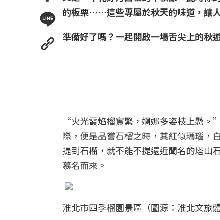
的板栗……這些專屬於秋天的味道，讓
準備好了嗎？一起開啟一場舌尖上的秋
“火光霞焰榴實繁，婀娜多姿枝上懸。
際，便是品嘗石榴之時，其紅似瑪瑙，
提到石榴，就不能不提遠近聞名的塔山
慕名而來。
淮北市四季榴園景區（圖源：淮北文旅