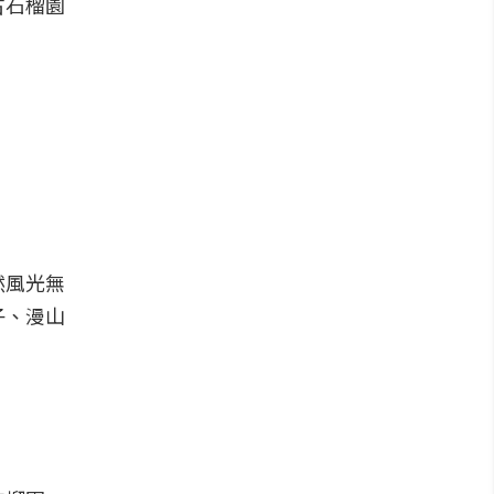
古石榴園
然風光無
子、漫山