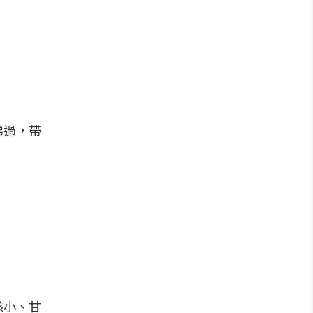
拂過，帶
核小、甘