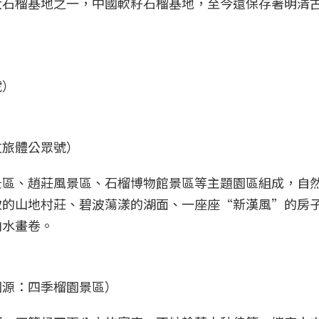
大石榴基地之一，中國軟籽石榴基地，至今還保存著明清
號）
文旅體公眾號）
景區、趙莊風景區、石榴博物館景區等主題園區組成，自
致的山地村莊、碧波蕩漾的湖面、一座座“新漢風”的房
山水畫卷。
圖源：四季榴園景區）