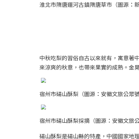
淮北市隋唐運河古鎮隋唐草市（圖源：
中秋吃梨的習俗自古以來就有，寓意著
來涼爽的秋意，也帶來果實的成熟。金
宿州市碭山酥梨（圖源：安徽文旅公眾
宿州市碭山酥梨採摘（圖源：安徽文旅
碭山酥梨是碭山縣的特產，中國國家地