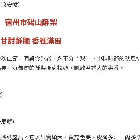
新浪安徽）
宿州市碭山酥梨
甘甜酥脆 香飄滿園
中秋佳節，同桌食梨者，永不分“梨”。中秋時節的秋風
晃晃、沉甸甸的酥梨掛滿枝頭，飄散著誘人的果香。
號）
公眾號）
理標誌產品。它以果實碩大、黃亮色美、皮薄多汁、肉多