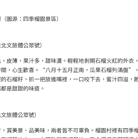
樹（圖源：四季榴園景區）
淮北文旅體公眾號）
色，皮薄，果汁多，甜味濃。輕輕地剝開石榴火紅的外衣
時間，心生歡喜。“八月十五月正南，瓜果石榴列滿盤”
靈的石榴籽，抓一把放進嘴裡，一口咬下去，蜜汁四溢，
嘴都是甜甜的味道。
北文旅體公眾號）
村，賞美景、品美味，兩者皆不可辜負。榴園村裡有四季