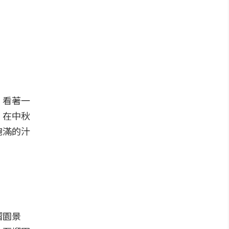
，看著一
，在中秋
飽滿的汁
榴園景