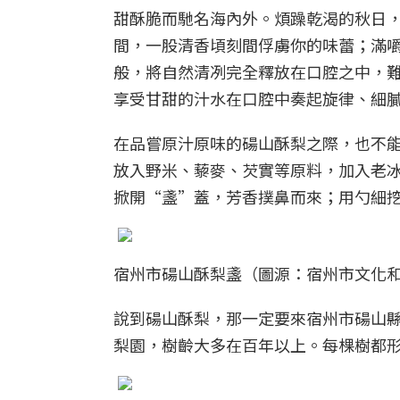
甜酥脆而馳名海內外。煩躁乾渴的秋日
間，一股清香頃刻間俘虜你的味蕾；滿
般，將自然清冽完全釋放在口腔之中，
享受甘甜的汁水在口腔中奏起旋律、細
在品嘗原汁原味的碭山酥梨之際，也不
放入野米、藜麥、芡實等原料，加入老
掀開“盞”蓋，芳香撲鼻而來；用勺細
宿州市碭山酥梨盞（圖源：宿州市文化
說到碭山酥梨，那一定要來宿州市碭山
梨園，樹齡大多在百年以上。每棵樹都