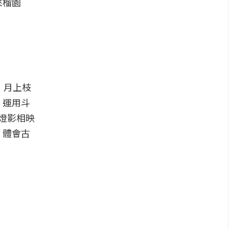
來榴園
，月上枝
，運用斗
燈影相映
，體會古