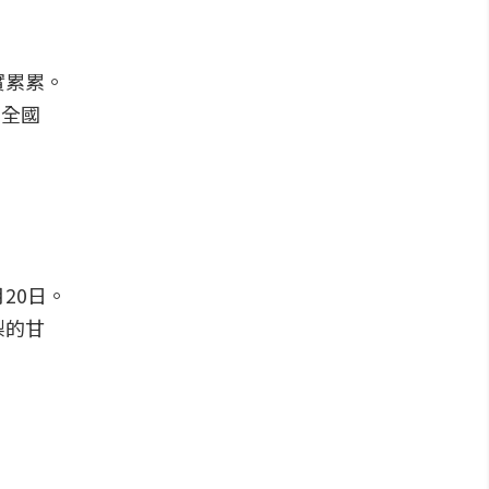
實累累。
為全國
20日。
梨的甘