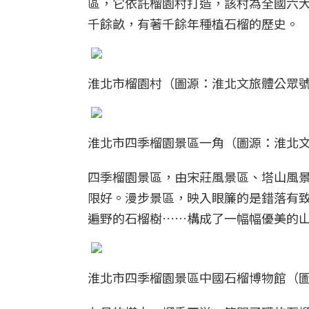
區，它依託榴園村打造，該村為全國六
千餘畝，有著千餘年種植石榴的歷史。
淮北市榴園村（圖源：淮北文旅體公眾
淮北市四季榴園景區一角（圖源：淮北
四季榴園景區，由宋莊風景區、塔山風
限好。漫步景區，映入眼簾的是錯落有
遍野的石榴樹……構成了一幅幅優美的
淮北市四季榴園景區中國石榴博物館（