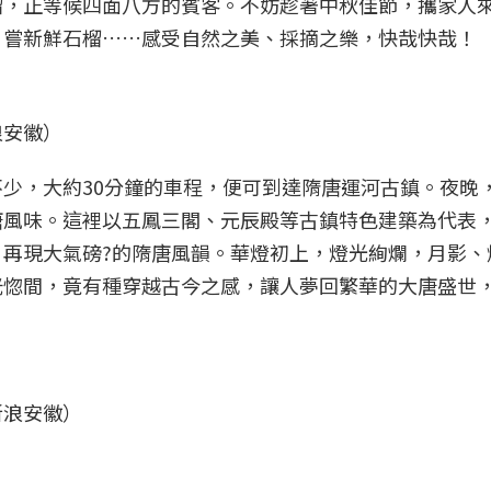
榴，正等候四面八方的賓客。不妨趁著中秋佳節，攜家人
、嘗新鮮石榴……感受自然之美、採摘之樂，快哉快哉！
浪安徽）
少，大約30分鐘的車程，便可到達隋唐運河古鎮。夜晚
唐風味。這裡以五鳳三閣、元辰殿等古鎮特色建築為代表
再現大氣磅?的隋唐風韻。華燈初上，燈光絢爛，月影、
恍惚間，竟有種穿越古今之感，讓人夢回繁華的大唐盛世
新浪安徽）