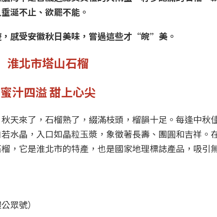
人垂涎不止、欲罷不能。
遊，感受安徽秋日美味，嘗過這些才“皖”美。
淮北市塔山石榴
蜜汁四溢 甜上心尖
”秋天來了，石榴熟了，綴滿枝頭，榴韻十足。每逢中秋
白若水晶，入口如晶粒玉漿，象徵著長壽、團圓和吉祥。
石榴，它是淮北市的特產，也是國家地理標誌產品，吸引
體公眾號）