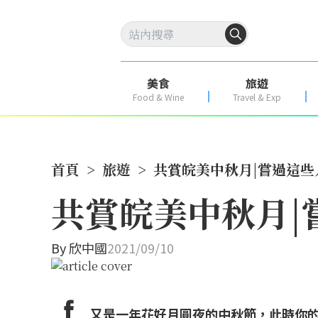
美食
旅遊
Food & Wine
Travel & Exp
首頁
>
旅遊
>
共賞皖美中秋月|嘗過這
共賞皖美中秋月|
By
欣中國
2021/09/10
又是一年花好月圓夜的中秋節，此時你