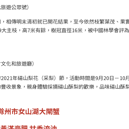
化旅遊公眾號）
別，相傳明末清初就已開花結果，至今依然枝繁葉茂、果
9大主枝，高7米有餘，樹冠直徑16米，被中國林學會評
省文化和旅遊廳）
021年碭山梨花（采梨）節，活動時間是9月20日－10月
的豐收景象，親身體驗採摘碭山酥梨的歡樂，品味碭山酥
滁州市女山湖大閘蟹
黃滿膏肥 甘香流油