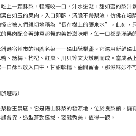
，吃上一顆酥梨，輕輕咬一口，汁水迸濺，甜如蜜的梨汁
嚼潔白如玉的果肉，入口即酥，清脆不帶梨渣，仿佛在喝
難怪它被人們親切地稱為“長在樹上的礦泉水”。此刻，
膩的果肉配合著肆意起舞的美妙滋味吧，每一口都是滿滿
能錯過宿州市的招牌名菜——碭山酥梨盞。它選用新鮮碭
冰糖、話梅、枸杞、紅棗、川貝等文火燉制而成。當成品
挖一口酥梨放入口中，甘甜軟糯、齒間留香，那滋味妙不
和旅遊局）
縣梨樹王景區。它是碭山酥梨的發源地，位於良梨鎮，擁
形態各異，造型蒼勁挺拔、姿態秀美，值得一觀。