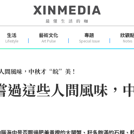
生活
藝術文化
專題
欣觀
Lifestyle
Art Pulse
Special Issue
Notes
些人間風味，中秋才“皖”美！
嘗過這些人間風味，
的腦海中是否飄過肥美黃橙的大閘蟹、籽多飽滿的石榴、