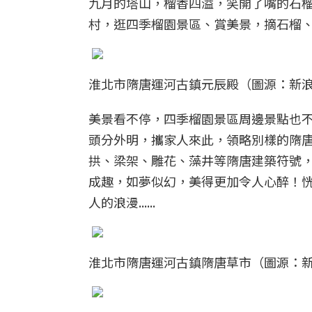
九月的塔山，榴香四溢，笑開了嘴的石
村，逛四季榴園景區、賞美景，摘石榴
淮北市隋唐運河古鎮元辰殿（圖源：新
美景看不停，四季榴園景區周邊景點也不
頭分外明，攜家人來此，領略別樣的隋
拱、梁架、雕花、藻井等隋唐建築符號，
成趣，如夢似幻，美得更加令人心醉！
人的浪漫......
淮北市隋唐運河古鎮隋唐草市（圖源：