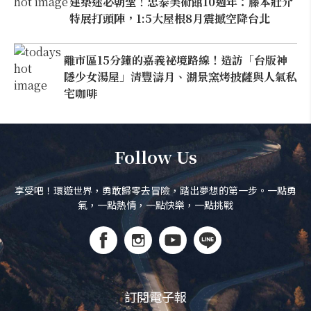
建築迷必朝聖！忠泰美術館10週年：藤本壯介
特展打頭陣，1:5大屋根8月震撼空降台北
離市區15分鐘的嘉義祕境路線！造訪「台版神
隱少女湯屋」清豐濤月、湖景窯烤披薩與人氣私
宅咖啡
Follow Us
享受吧！環遊世界，勇敢歸零去冒險，踏出夢想的第一步。一點勇
氣，一點熱情，一點快樂，一點挑戰
訂閱電子報