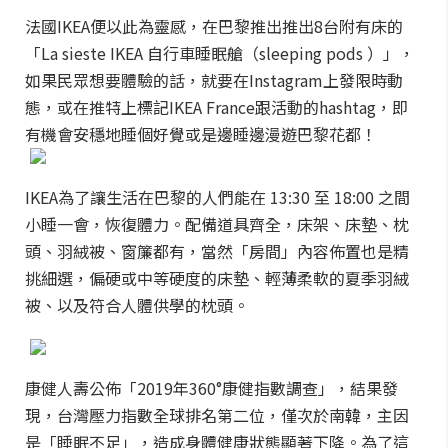
法國IKEA便以此為靈感，在巴黎推出推出8台附有床的
「La sieste IKEA 自行車睡眠艙（sleeping pods ）」，
如果民眾想要體驗的話，就要在Instagram上發限時動
態，或在推特上標記IKEA France跟活動的hashtag，即
有機會安穩地睡個好覺或是邊睡邊漫遊巴黎花都！
IKEA為了讓生活在巴黎的人們能在 13:30 至 18:00 之間
小睡一會，恢復體力。配備道具齊全，床架、床墊、枕
頭、羽絨被、窗簾都有，當然「房間」內容佈置也是精
挑細選，偏硬或中等硬度的床墊、輕薄柔軟的夏季羽絨
被、以及符合人體供學的枕頭。
康健人壽公佈「2019年360°康健指數調查」，結果發
現，台灣壓力指數全球排名第二位，僅次於南韓，主因
是「睡眠不足」，造成身體健康狀態顯著下降。為了這