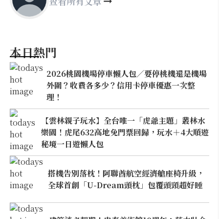
查看所有文章
本日熱門
2026桃園機場停車懶人包／要停桃機還是機場
外圍？收費各多少？信用卡停車優惠一次整
理！
【雲林親子玩水】全台唯一「虎爺主題」叢林水
樂園！虎尾632高地免門票回歸，玩水＋4大順遊
秘境一日遊懶人包
搭機告別落枕！阿聯酋航空經濟艙座椅升級，
全球首創「U-Dream頭枕」包覆頭頸超好睡