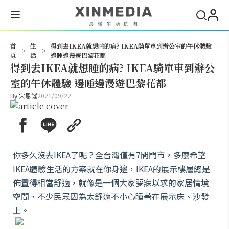
搜尋
首
生
得到去IKEA就想睡的病? IKEA騎單車到辦公室的午休體驗
>
>
頁
活
邊睡邊漫遊巴黎花都
得到去IKEA就想睡的病? IKEA騎單車到辦公
室的午休體驗 邊睡邊漫遊巴黎花都
By
宋恩謹
2021/09/22
你多久沒去IKEA了呢？全台灣僅有7間門市，多麼希望
IKEA體驗生活的方案就在你身邊，IKEA的展示樓層總是
佈置得相當舒適，就像是一個大家夢寐以求的家居情境
空間，不少民眾因為太舒適不小心睡著在展示床、沙發
上。