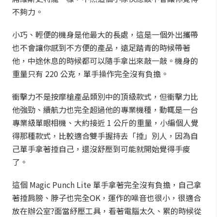
不夠力。
小巧、輕便的機身是他最大的長處，這是一個外出攜帶
也不會讓你感到不方便的產品，遠足踏青的時候帶著
他，中途休息的時候都可以隨手拿出來敲一敲。機身的
重量只有 220 公克，單手操作完全沒有負擔。
衝擊力不是按摩槍產品類別中的頂級款式，但衝擊力比
他強勁、續航力也完全超過他的專業機種，動輒是一台
專業級單眼相機、大約接近 1 公斤的重量，小編個人覺
得那種款式，比較適合雙手握持去「捶」別人，因為自
己單手拿著捶自己，還沒舒壓到可能就開始覺得手痠
了。
這個 Magic Punch Lite 單手拿著完全沒有負擔，自己拿
著捶肩膀、脖子也完全OK，運作的噪音也很小，很適合
放在辦公室?面當紓壓工具，看著電腦太久、累的時候從