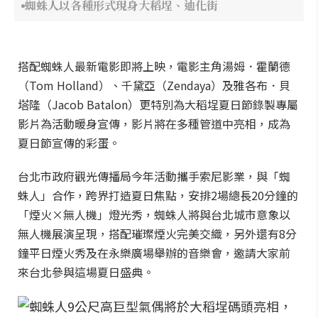
蜘蛛人以各種形式現身大稻埕、迪化街
搭配蜘蛛人最新電影即將上映，電影主角湯姆．霍蘭德
（Tom Holland）、千黛亞（Zendaya）及雅各布．貝
塔隆（Jacob Batalon）更特別為大稻埕夏日節錄製專屬
影片為活動暖身宣傳，影片將在多種管道中亮相，成為
夏日節宣傳的彩蛋。
台北市政府觀光傳播局今年活動攜手索尼影業，與「蜘
蛛人」合作，跨界打造夏日焦點，安排2場總長20分鐘的
「煙火×無人機」燈光秀，蜘蛛人將與台北城市意象以
無人機展演呈現，搭配璀璨煙火完美交織，另外還有8分
鐘平日煙火秀及在永樂廣場舉辦的音樂會，邀請大家前
來台北參與這場夏日盛典。