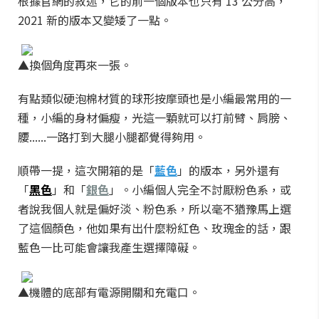
根據官網的敘述，它的前一個版本也只有 13 公分高，
2021 新的版本又變矮了一點。
▲換個角度再來一張。
有點類似硬泡棉材質的球形按摩頭也是小編最常用的一
種，小編的身材偏瘦，光這一顆就可以打前臂、肩膀、
腰......一路打到大腿小腿都覺得夠用。
順帶一提，這次開箱的是「
藍色
」的版本，另外還有
「
黑色
」和「
銀色
」。小編個人完全不討厭粉色系，或
者說我個人就是偏好淡、粉色系，所以毫不猶豫馬上選
了這個顏色，他如果有出什麼粉紅色、玫瑰金的話，跟
藍色一比可能會讓我產生選擇障礙。
▲機體的底部有電源開關和充電口。