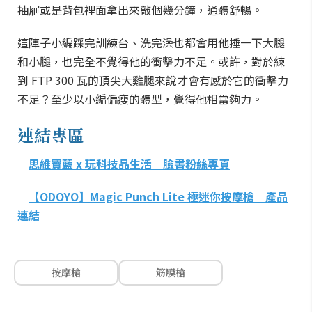
抽屜或是背包裡面拿出來敲個幾分鐘，通體舒暢。
這陣子小編踩完訓練台、洗完澡也都會用他捶一下大腿
和小腿，也完全不覺得他的衝擊力不足。或許，對於練
到 FTP 300 瓦的頂尖大雞腿來說才會有感於它的衝擊力
不足？至少以小編偏瘦的體型，覺得他相當夠力。
連結專區
思維寶藍 x 玩科技品生活 臉書粉絲專頁
【ODOYO】Magic Punch Lite 極迷你按摩槍 產品
連結
按摩槍
筋膜槍