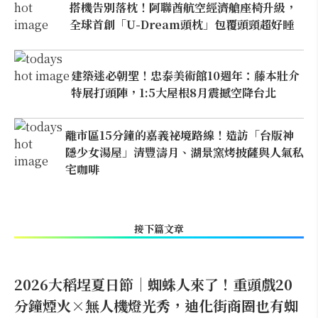
搭機告別落枕！阿聯酋航空經濟艙座椅升級，
全球首創「U-Dream頭枕」包覆頭頸超好睡
建築迷必朝聖！忠泰美術館10週年：藤本壯介
特展打頭陣，1:5大屋根8月震撼空降台北
離市區15分鐘的嘉義祕境路線！造訪「台版神
隱少女湯屋」清豐濤月、湖景窯烤披薩與人氣私
宅咖啡
接下篇文章
2026大稻埕夏日節｜蜘蛛人來了！重頭戲20
分鐘煙火×無人機燈光秀，迪化街商圈也有蜘