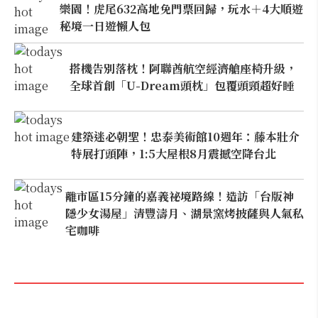
樂園！虎尾632高地免門票回歸，玩水＋4大順遊
秘境一日遊懶人包
搭機告別落枕！阿聯酋航空經濟艙座椅升級，
全球首創「U-Dream頭枕」包覆頭頸超好睡
建築迷必朝聖！忠泰美術館10週年：藤本壯介
特展打頭陣，1:5大屋根8月震撼空降台北
離市區15分鐘的嘉義祕境路線！造訪「台版神
隱少女湯屋」清豐濤月、湖景窯烤披薩與人氣私
宅咖啡