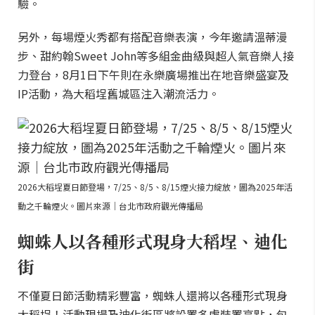
驗。
另外，每場煙火秀都有搭配音樂表演，今年邀請溫蒂漫
步、甜約翰Sweet John等多組金曲級與超人氣音樂人接
力登台，8月1日下午則在永樂廣場推出在地音樂盛宴及
IP活動，為大稻埕舊城區注入潮流活力。
2026大稻埕夏日節登場，7/25、8/5、8/15煙火接力綻放，圖為2025年活
動之千輪煙火。圖片來源｜台北市政府觀光傳播局
蜘蛛人以各種形式現身大稻埕、迪化
街
不僅夏日節活動精彩豐富，蜘蛛人還將以各種形式現身
大稻埕！活動現場及迪化街區將設置多處裝置亮點，包