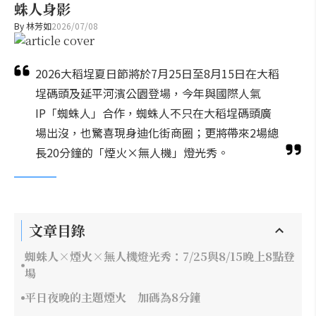
蛛人身影
By
林芳如
2026/07/08
2026大稻埕夏日節將於7月25日至8月15日在大稻
埕碼頭及延平河濱公園登場，今年與國際人氣
IP「蜘蛛人」合作，蜘蛛人不只在大稻埕碼頭廣
場出沒，也驚喜現身迪化街商圈；更將帶來2場總
長20分鐘的「煙火×無人機」燈光秀。
文章目錄
蜘蛛人×煙火×無人機燈光秀：7/25與8/15晚上8點登
場
平日夜晚的主題煙火 加碼為8分鐘