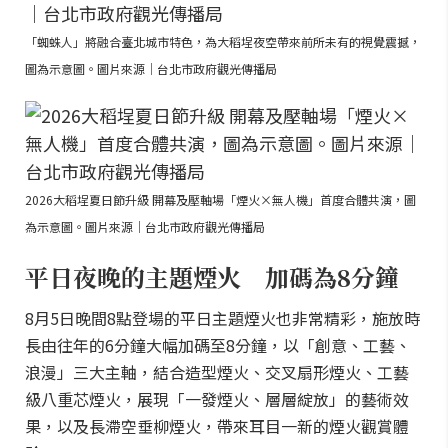
「蜘蛛人」將融合臺北城市特色，為大稻埕夜空帶來前所未有的視覺震撼，
圖為示意圖。圖片來源｜台北市政府觀光傳播局
2026大稻埕夏日節升級 開幕及壓軸場「煙火×無人機」首度合體共演，圖
為示意圖。圖片來源｜台北市政府觀光傳播局
平日夜晚的主題煙火 加碼為8分鐘
8月5日晚間8點登場的平日主題煙火也非常精彩，施放時
長由往年的6分鐘大幅加碼至8分鐘，以「創意、工藝、
浪漫」三大主軸，結合造型煙火、交叉扇形煙火、工藝
級八重芯煙火，展現「一發煙火、層層綻放」的藝術效
果，以及長滯空垂柳煙火，帶來耳目一新的煙火觀賞體