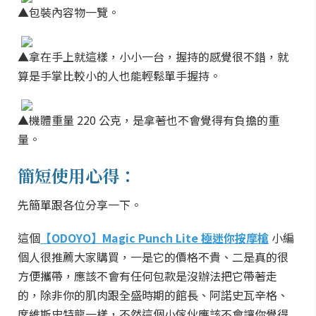
▲包裝內容物一覽。
▲拿在手上就這樣，小小一台，握持的感覺很不錯，就
算是手掌比較小的人也能輕鬆單手握持。
▲機體重量 220 公克，是拿著也不會覺得有負擔的重
量。
簡短使用心得：
先簡單跟各位分享一下。
這個
【ODOYO】Magic Punch Lite 極迷你按摩槍
小編
個人很推薦大家購買，一是它的價格不貴、二是真的很
方便攜帶，應該不會有任何包款是沒辦法把它帶著走
的，除非你的肌肉跟全盛時期的館長、阿諾史瓦辛格、
席維斯史特龍一樣，不然這個小傢伙應該不會讓你覺得