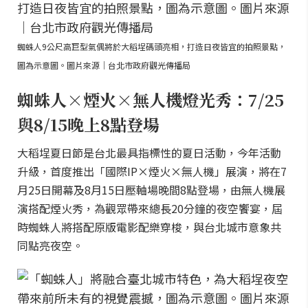
蜘蛛人9公尺高巨型氣偶將於大稻埕碼頭亮相，打造日夜皆宜的拍照景點，
圖為示意圖。圖片來源｜台北市政府觀光傳播局
蜘蛛人×煙火×無人機燈光秀：7/25
與8/15晚上8點登場
大稻埕夏日節是台北最具指標性的夏日活動，今年活動
升級，首度推出「國際IP×煙火×無人機」展演，將在7
月25日開幕及8月15日壓軸場晚間8點登場，由無人機展
演搭配煙火秀，為觀眾帶來總長20分鐘的夜空饗宴，屆
時蜘蛛人將搭配原版電影配樂穿梭，與台北城市意象共
同點亮夜空。