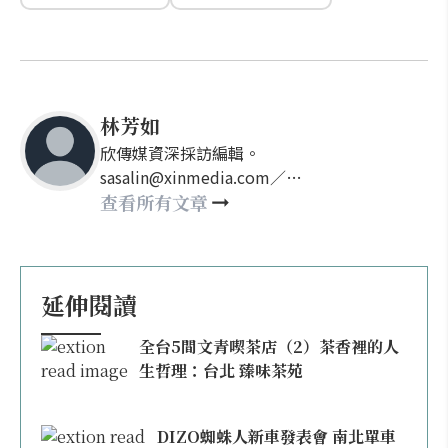
林芳如
欣傳媒資深採訪編輯。
sasalin@xinmedia.com／
happy21917@gmail.com
查看所有文章
延伸閱讀
全台5間文青喫茶店（2）茶香裡的人
生哲理：台北 臻味茶苑
DIZO蜘蛛人新車發表會 南北單車