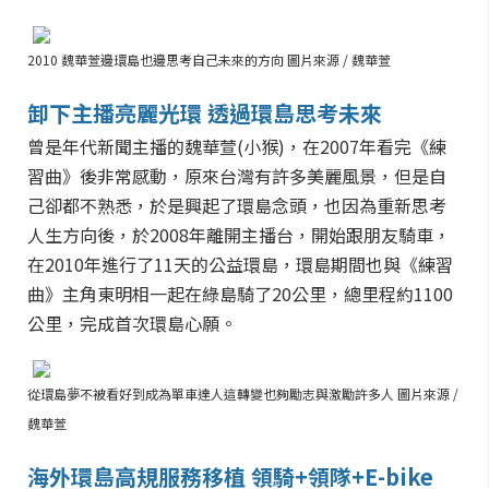
2010 魏華萱邊環島也邊思考自己未來的方向 圖片來源 / 魏華萱
卸下主播亮麗光環 透過環島思考未來
曾
是年代新聞主播的魏華萱(小猴)，在2007年看完《練
習曲》後非常感動，原來台灣有許多美麗風景，但是自
己卻都不熟悉，於是興起了環島念頭，也因為重新思考
人生方向後，於2008年離開主播台，開始跟朋友騎車，
在2010年進行了11天的公益環島，環島期間也與《練習
曲》主角東明相一起在綠島騎了20公里，總里程約1100
公里，完成首次環島心願。
從環島夢不被看好到成為單車達人這轉變也夠勵志與激勵許多人 圖片來源 /
魏華萱
海外環島高規服務移植 領騎+領隊+E-bike