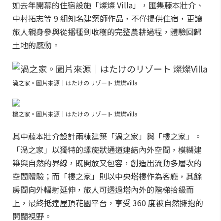
如去年開幕的住宿設施「燦燦 Villa」，匯集藤本壯介、
中村拓志等 9 組知名建築師作品，不僅提供住宿，更讓
旅人親身參與從播種到收穫的完整農耕過程，體驗回歸
土地的感動。
渦之家。圖片來源｜はたけのリゾート 燦燦Villa
樓之家。圖片來源｜はたけのリゾート 燦燦Villa
其中藤本壯介設計兩棟建築「渦之家」與「樓之家」。
「渦之家」以獨特的螺旋狀通道連結內外空間，模糊建
築與自然的界線，既開放又包容，創造出流動多層次的
空間體驗；而「樓之家」則以中央塔樓作為客廳，其餘
房間向外輻射延伸，旅人可透過塔內外的階梯拾級而
上，最終抵達屋頂花園平台，享受 360 度被自然擁抱的
開闊視野。