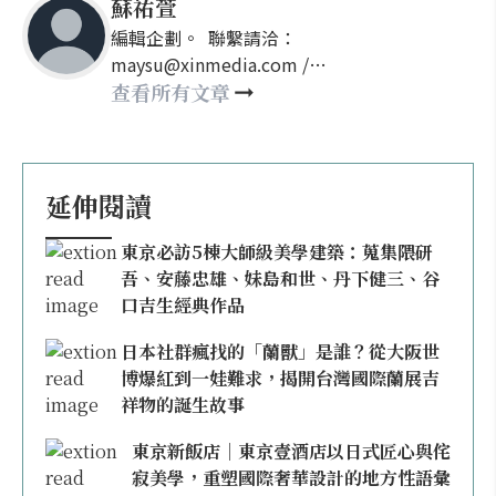
蘇祐萱
編輯企劃。 聯繫請洽：
maysu@xinmedia.com /
may860527@gmail.com
查看所有文章
延伸閱讀
東京必訪5棟大師級美學建築：蒐集隈研
吾、安藤忠雄、妹島和世、丹下健三、谷
口吉生經典作品
日本社群瘋找的「蘭獸」是誰？從大阪世
博爆紅到一娃難求，揭開台灣國際蘭展吉
祥物的誕生故事
東京新飯店｜東京壹酒店以日式匠心與侘
寂美學，重塑國際奢華設計的地方性語彙