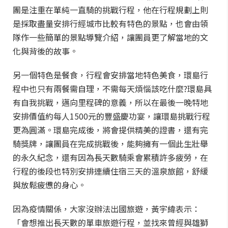
團是注重在單純一直騎的挑戰行程，他在行程規劃上則
是採取盡量安排行經城市比較有特色的景點，也會由領
隊作一些簡單的景點導覽介紹，讓團員更了解當地的文
化與背後的故事。
另一個特色是餐食，行程會安排當地特色美食，環島行
程中也只有兩餐需自理，不需每天煩惱該吃什麼?環島具
有自我挑戰，邁向里程碑的意義，所以在最後一晚特地
安排價值約每人1500元的豐盛慶功宴，讓環島挑戰行程
更為圓滿。環島完成後，將會提供精美的證書，還有完
騎獎牌，讓團員在完成挑戰後，能夠擁有一個此生壯舉
的永久紀念，還有因為長天數騎乘會累積許多疲勞，在
行程的後段也特別安排連續住宿三天的溫泉旅館，舒緩
與放鬆疲憊的身心。
因為疫情關係，大家沒辦法出國旅遊，黃宇緯表示：
「會想推出長天數的單車旅遊行程，並找來曾經與雄獅