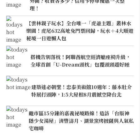
外圍？收費各多少？信用卡停車優惠一次整
理！
【雲林親子玩水】全台唯一「虎爺主題」叢林水
樂園！虎尾632高地免門票回歸，玩水＋4大順遊
秘境一日遊懶人包
搭機告別落枕！阿聯酋航空經濟艙座椅升級，
全球首創「U-Dream頭枕」包覆頭頸超好睡
建築迷必朝聖！忠泰美術館10週年：藤本壯介
特展打頭陣，1:5大屋根8月震撼空降台北
離市區15分鐘的嘉義祕境路線！造訪「台版神
隱少女湯屋」清豐濤月、湖景窯烤披薩與人氣私
宅咖啡