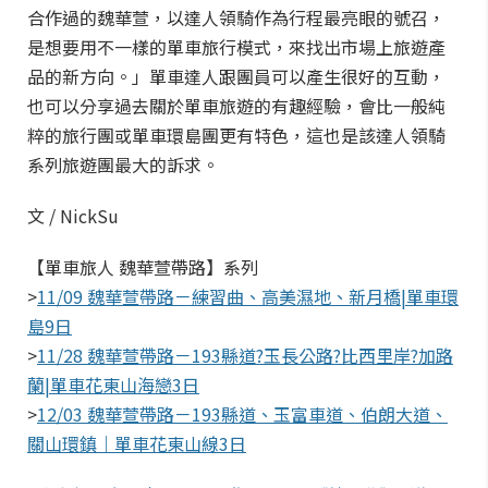
合作過的魏華萱，以達人領騎作為行程最亮眼的號召，
是想要用不一樣的單車旅行模式，來找出市場上旅遊產
品的新方向。」單車達人跟團員可以產生很好的互動，
也可以分享過去關於單車旅遊的有趣經驗，會比一般純
粹的旅行團或單車環島團更有特色，這也是該達人領騎
系列旅遊團最大的訴求。
文 / NickSu
【單車旅人 魏華萱帶路】系列
>
11/09 魏華萱帶路－練習曲、高美濕地、新月橋|單車環
島9日
>
11/28 魏華萱帶路－193縣道?玉長公路?比西里岸?加路
蘭|單車花東山海戀3日
>
12/03 魏華萱帶路－193縣道、玉富車道、伯朗大道、
關山環鎮｜單車花東山線3日