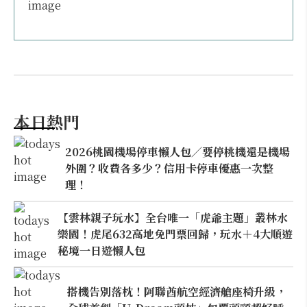
本日熱門
2026桃園機場停車懶人包／要停桃機還是機場
外圍？收費各多少？信用卡停車優惠一次整
理！
【雲林親子玩水】全台唯一「虎爺主題」叢林水
樂園！虎尾632高地免門票回歸，玩水＋4大順遊
秘境一日遊懶人包
搭機告別落枕！阿聯酋航空經濟艙座椅升級，