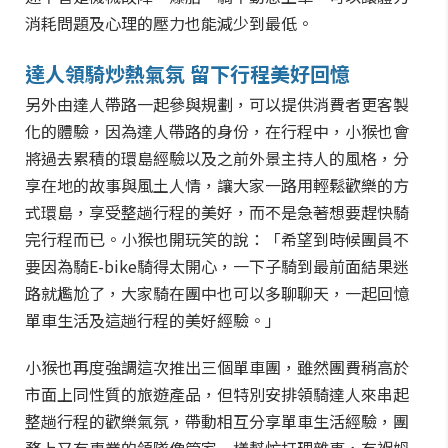
消耗問題及心理的壓力也能減少到最低。
達人領騎炒熱氣氛 留下行程美好回憶
另外由達人帶路一起參與規劃，可以提供消費者更客製
化的體驗，因為達人帶路的身份，在行程中，小猴也會
將過去累積的環島經驗以及之前外景主持人的風格，分
享在地的故事與風土人情，讓大家一路用輕鬆歡樂的方
式環島，享受整趟行程的美好，而不是急著想要趕快騎
完行程而已。小猴也開玩笑的說：「希望到時候團員不
要因為騎E-bike騎得太開心，一下子騎到最前面結果迷
路就尷尬了，大家騎在團中也可以多聊聊天，一起回憶
單車生活及這趟行程的美好經驗。」
小猴也再度強調這次推出三個單車團，雖然團費稍高於
市面上同性質的旅遊產品，但特別安排領騎達人來串起
整趟行程的歡樂氣氛，帶動相互分享單車生活經驗，團