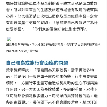
擔任雄獅旅遊單車產品企劃的黃宇緯本身就是單車愛好
者，所以對單車圈的生態及旅遊市場皆有敏銳的觀察與
心得，他也很清楚此次推出環島及單車旅遊產品一定會
有消費者產生這樣的疑問，「環島我自己去就好了為什
麼要參團?」、「你們家的價格好像比別家貴耶?」
因為熱愛單車運動，所以投身到運動旅遊產業，希望打造出更貼近顧客需求
的產品 圖片來源 / 黃宇緯
自己環島或旅行會面臨的問題
黃宇緯解釋說：「環島因為天數較長，需準備較多物
品，若是使用一般在車子前後的馬鞍袋，行李需要盡量
精簡，一方面行李重量可能造成騎乘時的重心不穩與操
作困難，另一方面因為長途騎乘，多餘的重量，累積下
來可能都會消耗很多體力。用簡單的肩背背包的話，能
帶的東西更少，長時間下來不僅會腰痠背痛，騎車汗流