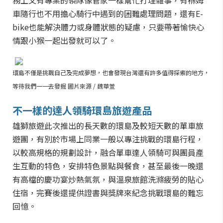
務上又有專業的領隊像管家一樣幫忙打理雜事，有褓姆
車隨行也不用擔心騎行中遇到的困難處理問題，還有E-
bike也能解決體力或身體狀態的疑慮，只要帶著愉快心
情跟小猴一起出發就可以了。
環島不僅是挑戰自己及完成夢想，也會發現台灣還有許多值得探索的地方，
等待我們一一去發掘 圖片來源 / 魏華萱
不一樣的達人領騎環島旅遊產品
雄
獅旅遊此次推出的長天數的環島及較短天數的單車旅
遊團，有別於市場上同業一般以專注挑戰的環島行程，
以較高規格的規劃設計，融合單車達人領騎可與團員產
生互動的特色，安排特色景點與餐食，甚至最後一晚還
有高檔的慶功宴炒熱氣氛，與溫泉旅館洗滌疲勞的貼心
住宿，完賽後還提供證書與獎牌來紀念挑戰環島的難忘
回憶。