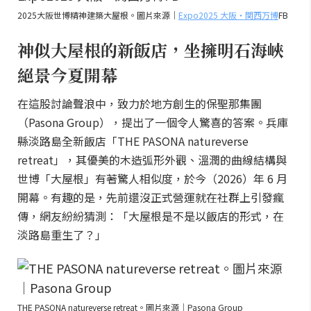
2025大阪世博精神建築大屋根。圖片來源｜
Expo2025 大阪・関西万博
FB
神似大屋根的新飯店，坐擁明石海峽
絕景今夏開幕
在這股討論聲浪中，致力於地方創生的保聖那集團
（Pasona Group），提出了一個令人驚喜的答案。兵庫
縣淡路島全新飯店「THE PASONA natureverse
retreat」，其優美的木造弧形外觀、溫潤的曲線結構與
世博「大屋根」有著驚人相似度，於今（2026）年 6 月
開幕。有趣的是，先前還沒正式營運就在社群上引發瘋
傳，網友紛紛猜測：「大屋根是不是以飯店的形式，在
淡路島重生了？」
THE PASONA natureverse retreat。圖片來源｜Pasona Group