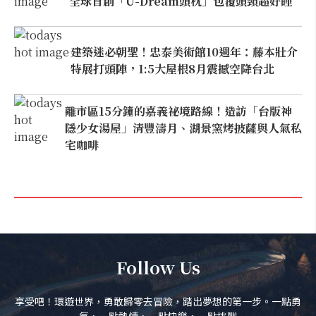
全球首創「U-Dream頭枕」包覆頭頸超好睡
建築迷必朝聖！忠泰美術館10週年：藤本壯介
特展打頭陣，1:5大屋根8月震撼空降台北
離市區15分鐘的嘉義祕境路線！造訪「台版神
隱少女湯屋」清豐濤月、湖景窯烤披薩與人氣私
宅咖啡
Follow Us
享受吧！環遊世界，勇敢歸零去冒險，踏出夢想的第一步。一點勇