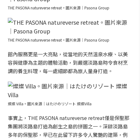
THE PASONA natureverse retreat。圖片來源｜Pasona Group
THE PASONA natureverse retreat。圖片來源｜Pasona Group
館內服務更是一大亮點，從當地的天然溫泉水療、以美
容與健康為主題的體驗活動，到嚴選淡路島時令食材烹
調的養生料理，每一處細節都為旅人量身打造。
燦燦 Villa。圖片來源｜はたけのリゾート 燦燦Villa
事實上，THE PASONA natureverse retreat僅是保聖那
集團將淡路島打造為創生之島的拼圖之一。深耕淡路島
多年的保聖那，早已在此留下許多令人驚艷的建築，例