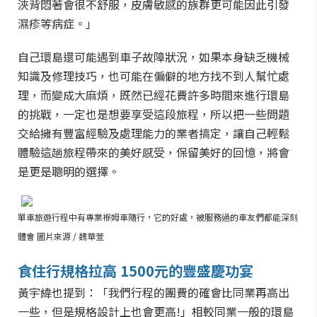
浹背悶著會很不舒服，皮膚敏感的族群更可能因此引發
濕疹等病症。」
自己環島還可能遇到車子故障狀況，如果本身缺乏機械
知識及修理技巧，也可能在偏僻的地方找不到人幫忙處
理，而變成大麻煩，既然已經花費許多時間來進行環島
的挑戰，一定也是想要享受這段旅程，所以把一些問題
交給擁有豐富經驗及處理能力的業者搞定，讓自己輕鬆
體驗這趟旅程帶來的美好感受，保留美好的回憶，將會
是更是聰明的選擇。
單車旅遊行程中有專業褓姆車隨行，它的好處，被服務過的車友們都能深刻
體會 圖片來源 / 魏華萱
食住行規格拉高 1500元的豐盛慶功宴
黃宇緯也提到：「我們行程的團費的確會比同業再高出
一些，但是規格設計上也會更高!」相較同業一般的環島