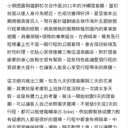
小猴透露與雄獅初次合作是2011年的沖繩環島團，當初
就是以達人身分為號召，也成功獲得好評，甚至後來出
團規模高達百人。現在基於雄獅過去操作海外主題旅遊
行程累積的經驗，將高規格的服務移植到國內的單車旅
遊團，具備領騎+領隊的專業組合，在褓姆車、餐食及行
程規畫上也不是一般行程的公版套用，會去探訪秘境及
好吃料理，也貼心安排連續三晚住溫泉飯店，對於環島
疲累的身心放鬆也很有幫助，這些特色能讓整個行程的
質感會大提升，也讓客人能安心享受行程帶來的樂趣。
這次總共推出三團，包含九天的環島團與三天的花東
團，其實就是考慮到上班族可能沒辦法一次請太多天
假，或是有體力上的考量，無法一開始就跟9天的環島
團，可以讓客人自己依照需求選擇，不管是9天或3天的
行程，都可以租借電輔車(E-bike)，例如銀髮族或體力較
有疑慮的人都是很好的選擇。行程中都會有褓姆車，中
途不管是機械故障、爆胎、騎不動想上車，可以讓體力