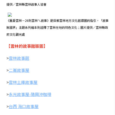
提供／
雲林縣雲林故事人協會
《舊愛雲林－26則雲林ㄟ故事》是探索雲林地方文化館版圖的指引，「故事
無國界」主題系列繪本則詮釋了雲林在地的特色文化
；圖片提供／雲林縣政
府文化觀光處
【雲林的故事館版圖】
>
雲林故事館
>
二崙故事屋
>
雲林土庫故事屋
>
永光故事屋-隨興沖咖啡
>
台西 海口故事屋