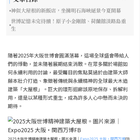
神似大屋根的新飯店，坐擁明石海峽絕景今夏開幕
世博記憶未完待續！原子小金剛館、荷蘭館淡路島重
生
隨著2025年大阪世博會圓滿落幕，這場全球盛會帶給人
們的悸動，並未隨著展期結束消散。在眾多關於場館如
何永續利用的討論，最受矚目的焦點莫過於由建築大師
藤本壯介打造、象徵著傳統與永續精神的全球最大木造
建築「大屋根」。巨大的環形迴廊該原地保存、拆解利
用，還是以某種形式重生，成為許多人心中懸而未決的
期待。
2025大阪世博精神建築大屋根。圖片來源｜
Expo2025 大阪・関西万博
FB