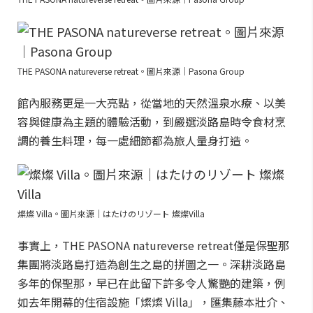
THE PASONA natureverse retreat。圖片來源｜Pasona Group
館內服務更是一大亮點，從當地的天然溫泉水療、以美
容與健康為主題的體驗活動，到嚴選淡路島時令食材烹
調的養生料理，每一處細節都為旅人量身打造。
燦燦 Villa。圖片來源｜はたけのリゾート 燦燦Villa
事實上，THE PASONA natureverse retreat僅是保聖那
集團將淡路島打造為創生之島的拼圖之一。深耕淡路島
多年的保聖那，早已在此留下許多令人驚艷的建築，例
如去年開幕的住宿設施「燦燦 Villa」，匯集藤本壯介、