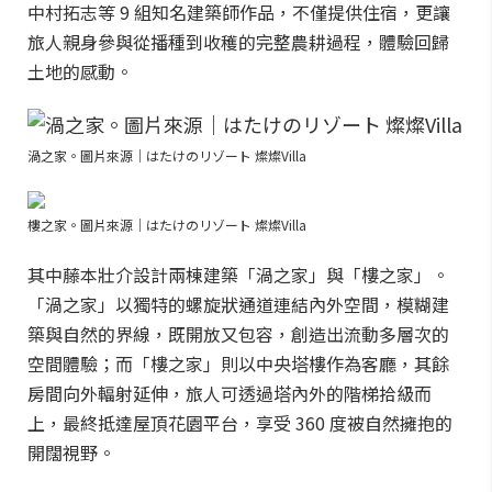
中村拓志等 9 組知名建築師作品，不僅提供住宿，更讓
旅人親身參與從播種到收穫的完整農耕過程，體驗回歸
土地的感動。
渦之家。圖片來源｜はたけのリゾート 燦燦Villa
樓之家。圖片來源｜はたけのリゾート 燦燦Villa
其中藤本壯介設計兩棟建築「渦之家」與「樓之家」。
「渦之家」以獨特的螺旋狀通道連結內外空間，模糊建
築與自然的界線，既開放又包容，創造出流動多層次的
空間體驗；而「樓之家」則以中央塔樓作為客廳，其餘
房間向外輻射延伸，旅人可透過塔內外的階梯拾級而
上，最終抵達屋頂花園平台，享受 360 度被自然擁抱的
開闊視野。