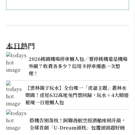
本日熱門
2026桃園機場停車懶人包／要停桃機還是機場
外圍？收費各多少？信用卡停車優惠一次整
理！
【雲林親子玩水】全台唯一「虎爺主題」叢林水
樂園！虎尾632高地免門票回歸，玩水＋4大順遊
秘境一日遊懶人包
搭機告別落枕！阿聯酋航空經濟艙座椅升級，
全球首創「U-Dream頭枕」包覆頭頸超好睡