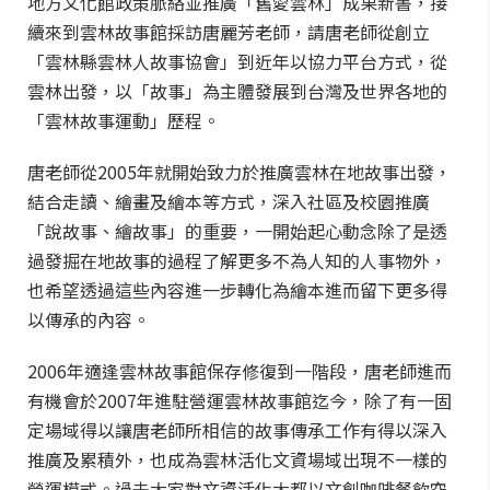
地方文化館政策脈絡並推廣「舊愛雲林」成果新書，接
續來到雲林故事館採訪唐麗芳老師，請唐老師從創立
「雲林縣雲林人故事協會」到近年以協力平台方式，從
雲林出發，以「故事」為主體發展到台灣及世界各地的
「雲林故事運動」歷程。
唐老師從2005年就開始致力於推廣雲林在地故事出發，
結合走讀、繪畫及繪本等方式，深入社區及校園推廣
「說故事、繪故事」的重要，一開始起心動念除了是透
過發掘在地故事的過程了解更多不為人知的人事物外，
也希望透過這些內容進一步轉化為繪本進而留下更多得
以傳承的內容。
2006年適逢雲林故事館保存修復到一階段，唐老師進而
有機會於2007年進駐營運雲林故事館迄今，除了有一固
定場域得以讓唐老師所相信的故事傳承工作有得以深入
推廣及累積外，也成為雲林活化文資場域出現不一樣的
營運模式。過去大家對文資活化大都以文創咖啡餐飲空