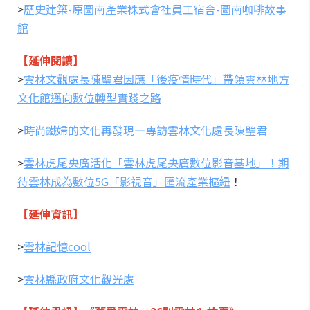
>
歷史建築-原圖南產業株式會社員工宿舍-圖南咖啡故事
館
【延伸閱讀】
>
雲林文觀處長陳璧君因應「後疫情時代」帶領雲林地方
文化館邁向數位轉型實踐之路
>
時尚鐵婦的文化再發現—專訪雲林文化處長陳璧君
>
雲林虎尾央廣活化「雲林虎尾央廣數位影音基地」！期
待雲林成為數位5G「影視音」匯流產業樞紐
！
【延伸資訊】
>
雲林記憶cool
>
雲林縣政府文化觀光處