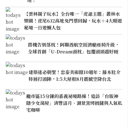
理！
【雲林親子玩水】全台唯一「虎爺主題」叢林水
樂園！虎尾632高地免門票回歸，玩水＋4大順遊
秘境一日遊懶人包
搭機告別落枕！阿聯酋航空經濟艙座椅升級，
全球首創「U-Dream頭枕」包覆頭頸超好睡
建築迷必朝聖！忠泰美術館10週年：藤本壯介
特展打頭陣，1:5大屋根8月震撼空降台北
離市區15分鐘的嘉義祕境路線！造訪「台版神
隱少女湯屋」清豐濤月、湖景窯烤披薩與人氣私
宅咖啡