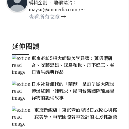
編輯企劃。 聯繫請洽：
maysu@xinmedia.com /
may860527@gmail.com
查看所有文章
延伸閱讀
東京必訪5棟大師級美學建築：蒐集隈研
吾、安藤忠雄、妹島和世、丹下健三、谷
口吉生經典作品
日本社群瘋找的「蘭獸」是誰？從大阪世
博爆紅到一娃難求，揭開台灣國際蘭展吉
祥物的誕生故事
東京新飯店｜東京壹酒店以日式匠心與侘
寂美學，重塑國際奢華設計的地方性語彙