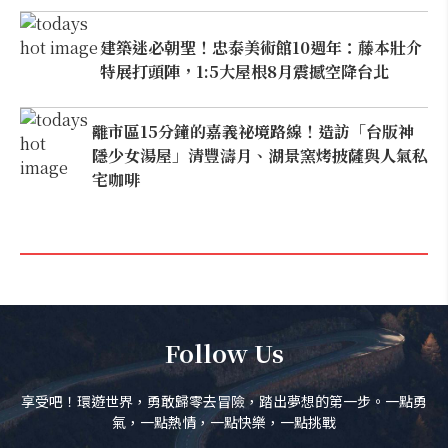
建築迷必朝聖！忠泰美術館10週年：藤本壯介
特展打頭陣，1:5大屋根8月震撼空降台北
離市區15分鐘的嘉義祕境路線！造訪「台版神
隱少女湯屋」清豐濤月、湖景窯烤披薩與人氣私
宅咖啡
Follow Us
享受吧！環遊世界，勇敢歸零去冒險，踏出夢想的第一步。一點勇
氣，一點熱情，一點快樂，一點挑戰