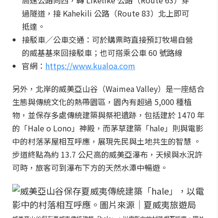
高速公路向西，轉 Likelike 公路（Route 63）穿
過隧道，接 Kahekili 公路（Route 83）北上即可
抵達。
接駁車／公車交通：可於購票時直接預訂牧場自營
的威基基來回接駁車；也可搭乘公車 60 號路線
官網：
https://www.kualoa.com
另外，北岸的威美亞山谷（Waimea Valley）是一座結合
生態與傳統文化的熱帶園區，園內有超過 5,000 種植
物，並保存多處傳統建築與祭祀遺跡，包括建於 1470 年
的「Hale o Lono」神殿，而茅草建築「hale」則與電影
中的村落茅屋相互呼應，展現先民與土地共生的智慧 。
步道終點為約 13.7 公尺高的威美亞瀑布，天候與水況許
可時，旅客可到瀑布下方的天然水潭中暢遊。