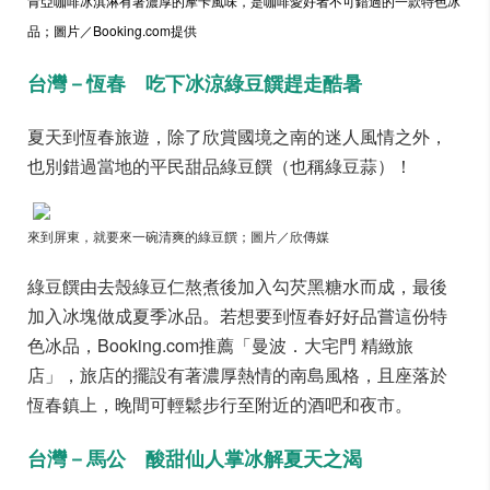
肯亞咖啡冰淇淋有著濃厚的摩卡風味，是咖啡愛好者不可錯過的一款特色冰
品；圖片／Booking.com提供
台灣－恆春 吃下冰涼綠豆饌趕走酷暑
夏天到恆春旅遊，除了欣賞國境之南的迷人風情之外，
也別錯過當地的平民甜品綠豆饌（也稱綠豆蒜）！
來到屏東，就要來一碗清爽的綠豆饌；圖片／欣傳媒
綠豆饌由去殼綠豆仁熬煮後加入勾芡黑糖水而成，最後
加入冰塊做成夏季冰品。若想要到恆春好好品嘗這份特
色冰品，Booking.com推薦「曼波．大宅門 精緻旅
店」，旅店的擺設有著濃厚熱情的南島風格，且座落於
恆春鎮上，晚間可輕鬆步行至附近的酒吧和夜市。
台灣－馬公 酸甜仙人掌冰解夏天之渴