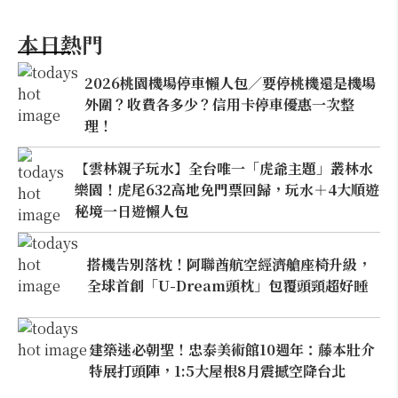
本日熱門
2026桃園機場停車懶人包／要停桃機還是機場
外圍？收費各多少？信用卡停車優惠一次整
理！
【雲林親子玩水】全台唯一「虎爺主題」叢林水
樂園！虎尾632高地免門票回歸，玩水＋4大順遊
秘境一日遊懶人包
搭機告別落枕！阿聯酋航空經濟艙座椅升級，
全球首創「U-Dream頭枕」包覆頭頸超好睡
建築迷必朝聖！忠泰美術館10週年：藤本壯介
特展打頭陣，1:5大屋根8月震撼空降台北