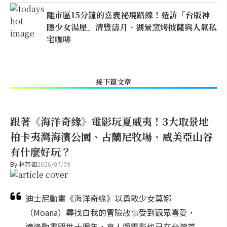
離市區15分鐘的嘉義祕境路線！造訪「台版神
隱少女湯屋」清豐濤月、湖景窯烤披薩與人氣私
宅咖啡
接下篇文章
跟著《海洋奇緣》電影玩夏威夷！3大取景地
柏卡夷灣海濱公園、古蘭尼牧場、威美亞山谷
有什麼好玩？
By
林芳如
2026/07/09
迪士尼動畫《海洋奇緣》以勇敢少女莫娜
（Moana）尋找自我的冒險故事受到觀眾喜愛，
適逢動畫問世十週年，真人版電影也已在台灣首