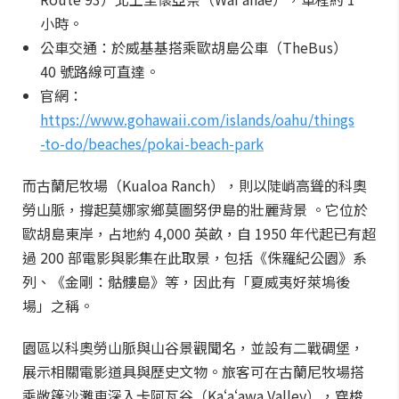
小時。
公車交通：於威基基搭乘歐胡島公車（TheBus）
40 號路線可直達。
官網：
https://www.gohawaii.com/islands/oahu/things
-to-do/beaches/pokai-beach-park
而古蘭尼牧場（Kualoa Ranch），則以陡峭高聳的科奧
勞山脈，撐起莫娜家鄉莫圖努伊島的壯麗背景 。它位於
歐胡島東岸，占地約 4,000 英畝，自 1950 年代起已有超
過 200 部電影與影集在此取景，包括《侏羅紀公園》系
列、《金剛：骷髏島》等，因此有「夏威夷好萊塢後
場」之稱。
園區以科奧勞山脈與山谷景觀聞名，並設有二戰碉堡，
展示相關電影道具與歷史文物。旅客可在古蘭尼牧場搭
乘敞篷沙灘車深入卡阿瓦谷（Kaʻaʻawa Valley），穿梭