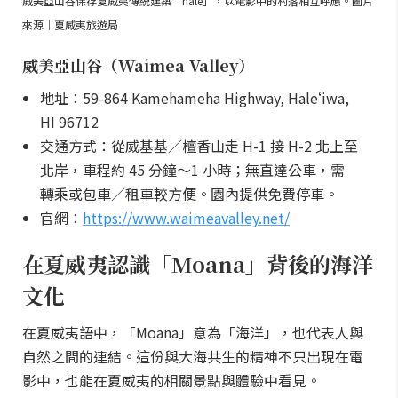
威美亞山谷保存夏威夷傳統建築「hale」，以電影中的村落相互呼應。圖片
來源｜夏威夷旅遊局
威美亞山谷（Waimea Valley）
地址：59-864 Kamehameha Highway, Haleʻiwa,
HI 96712
交通方式：從威基基／檀香山走 H-1 接 H-2 北上至
北岸，車程約 45 分鐘～1 小時；無直達公車，需
轉乘或包車／租車較方便。園內提供免費停車。
官網：
https://www.waimeavalley.net/
在夏威夷認識「Moana」背後的海洋
文化
在夏威夷語中，「Moana」意為「海洋」，也代表人與
自然之間的連結。這份與大海共生的精神不只出現在電
影中，也能在夏威夷的相關景點與體驗中看見。