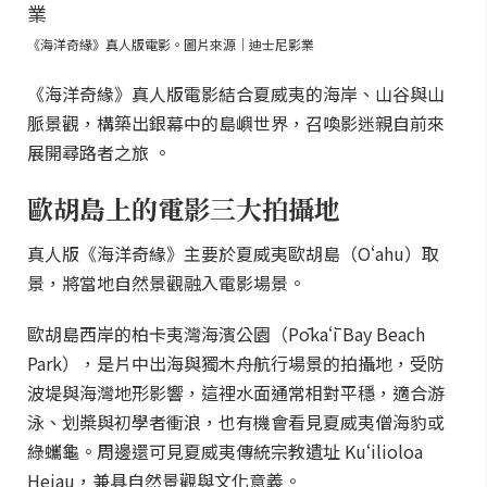
《海洋奇緣》真人版電影。圖片來源｜迪士尼影業
《海洋奇緣》真人版電影結合夏威夷的海岸、山谷與山
脈景觀，構築出銀幕中的島嶼世界，召喚影迷親自前來
展開尋路者之旅 。
歐胡島上的電影三大拍攝地
真人版《海洋奇緣》主要於夏威夷歐胡島（Oʻahu）取
景，將當地自然景觀融入電影場景。
歐胡島西岸的柏卡夷灣海濱公園（Pōkaʻī Bay Beach
Park），是片中出海與獨木舟航行場景的拍攝地，受防
波堤與海灣地形影響，這裡水面通常相對平穩，適合游
泳、划槳與初學者衝浪，也有機會看見夏威夷僧海豹或
綠蠵龜。周邊還可見夏威夷傳統宗教遺址 Kuʻilioloa
Heiau，兼具自然景觀與文化意義。