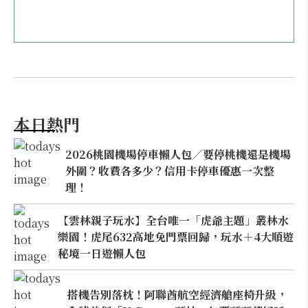
本日熱門
2026桃園機場停車懶人包／要停桃機還是機場
外圍？收費各多少？信用卡停車優惠一次整
理！
【雲林親子玩水】全台唯一「虎爺主題」叢林水
樂園！虎尾632高地免門票回歸，玩水＋4大順遊
秘境一日遊懶人包
搭機告別落枕！阿聯酋航空經濟艙座椅升級，