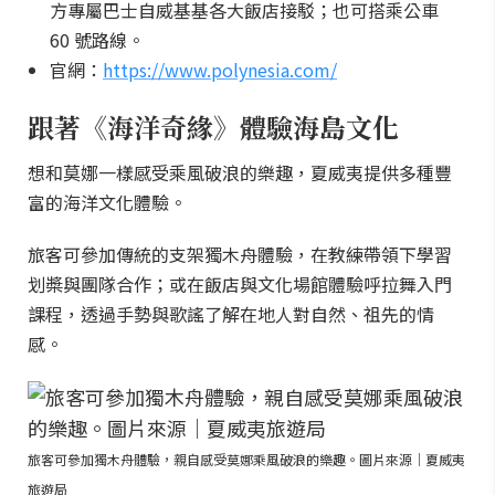
方專屬巴士自威基基各大飯店接駁；也可搭乘公車
60 號路線。
官網：
https://www.polynesia.com/
跟著《海洋奇緣》體驗海島文化
想和莫娜一樣感受乘風破浪的樂趣，夏威夷提供多種豐
富的海洋文化體驗。
旅客可參加傳統的支架獨木舟體驗，在教練帶領下學習
划槳與團隊合作；或在飯店與文化場館體驗呼拉舞入門
課程，透過手勢與歌謠了解在地人對自然、祖先的情
感。
旅客可參加獨木舟體驗，親自感受莫娜乘風破浪的樂趣。圖片來源｜夏威夷
旅遊局