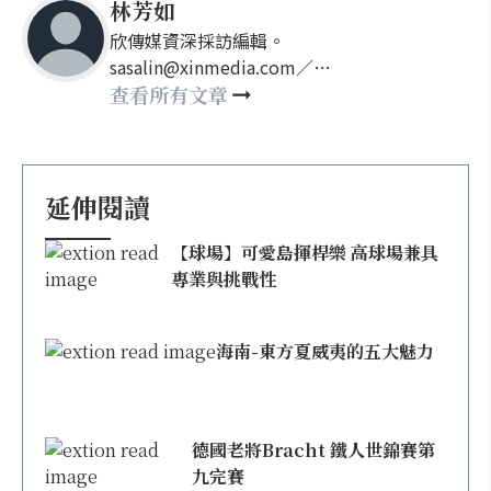
林芳如
欣傳媒資深採訪編輯。
sasalin@xinmedia.com／
happy21917@gmail.com
查看所有文章
延伸閱讀
【球場】可愛島揮桿樂 高球場兼具
專業與挑戰性
海南-東方夏威夷的五大魅力
德國老將Bracht 鐵人世錦賽第
九完賽