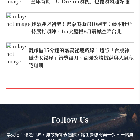
全球首創「U-Dream頭枕」包覆頭頸超好睡
建築迷必朝聖！忠泰美術館10週年：藤本壯介
特展打頭陣，1:5大屋根8月震撼空降台北
離市區15分鐘的嘉義祕境路線！造訪「台版神
隱少女湯屋」清豐濤月、湖景窯烤披薩與人氣私
宅咖啡
Follow Us
享受吧！環遊世界，勇敢歸零去冒險，踏出夢想的第一步。一點勇