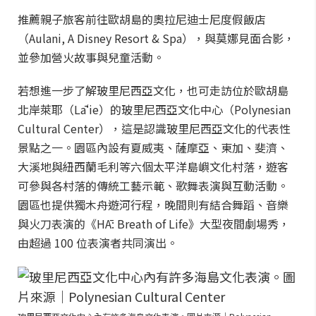
推薦親子旅客前往歐胡島的奧拉尼迪士尼度假飯店
（Aulani, A Disney Resort & Spa），與莫娜見面合影，
並參加營火故事與兒童活動。
若想進一步了解玻里尼西亞文化，也可走訪位於歐胡島
北岸萊耶（Lāʻie）的玻里尼西亞文化中心（Polynesian
Cultural Center），這是認識玻里尼西亞文化的代表性
景點之一。園區內設有夏威夷、薩摩亞、東加、斐濟、
大溪地與紐西蘭毛利等六個太平洋島嶼文化村落，遊客
可參與各村落的傳統工藝示範、歌舞表演與互動活動。
園區也提供獨木舟遊河行程，晚間則有結合舞蹈、音樂
與火刀表演的《HĀ: Breath of Life》大型夜間劇場秀，
由超過 100 位表演者共同演出。