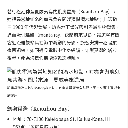
若行程延伸至夏威夷島的凱奧霍灣（Keauhou Bay），
這裡是當地知名的魔鬼魚夜間浮潛與潛水地點；此活動
自 1980 年代起發展，透過水下燈光吸引浮游生物聚集，
進而吸引蝠鱝（manta ray）夜間前來覓食，讓遊客有機
會近距離觀察其在海中游動的身影。旅客安排一趟蝠鱝
夜間觀察，如同遇見電影中化身蝠鱝、守護莫娜的塔拉
祖母，能為海島假期增添難忘體驗。
凱奧霍灣為當地知名的潛水地點，有機會與魔鬼魚共游。圖片來源｜夏威夷
旅遊局
凱奧霍灣（Keauhou Bay）
地址：78-7130 Kaleiopapa St, Kailua-Kona, HI
96740（位於夏威夷島）