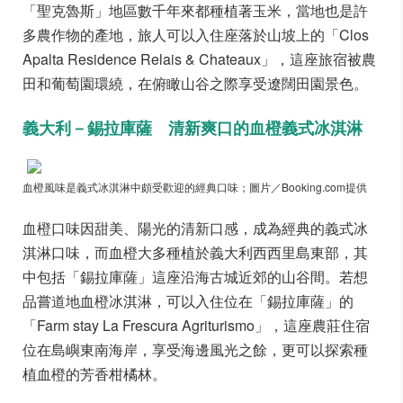
「聖克魯斯」地區數千年來都種植著玉米，當地也是許
多農作物的產地，旅人可以入住座落於山坡上的「Clos
Apalta Residence Relais & Chateaux」，這座旅宿被農
田和葡萄園環繞，在俯瞰山谷之際享受遼闊田園景色。
義大利－錫拉庫薩 清新爽口的血橙義式冰淇淋
血橙風味是義式冰淇淋中頗受歡迎的經典口味；圖片／Booking.com提供
血橙口味因甜美、陽光的清新口感，成為經典的義式冰
淇淋口味，而血橙大多種植於義大利西西里島東部，其
中包括「錫拉庫薩」這座沿海古城近郊的山谷間。若想
品嘗道地血橙冰淇淋，可以入住位在「錫拉庫薩」的
「Farm stay La Frescura Agriturismo」，這座農莊住宿
位在島嶼東南海岸，享受海邊風光之餘，更可以探索種
植血橙的芳香柑橘林。