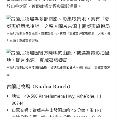
於山谷之間，近距離探訪經典電影場景。
古蘭尼牧場為多部電影、影集取景地，素有「夏威夷好萊塢後場」之稱。圖
片來源｜夏威夷旅遊局
古蘭尼牧場因後方陡峭的山脈，被選為電影拍攝地。圖片來源｜夏威夷旅遊
局
古蘭尼牧場（Kualoa Ranch）
地址：49-560 Kamehameha Hwy, Kāneʻohe, HI
96744
自駕交通：從威基基出發開車約 45 分鐘。沿 H-1