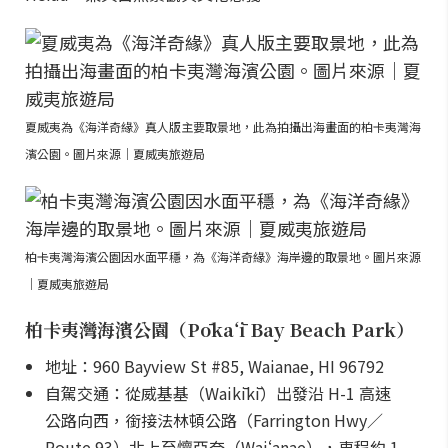
夏威夷為《海洋奇緣》真人版主要取景地，此為拍攝出海畫面的柏卡夷灣海
濱公園。圖片來源｜夏威夷旅遊局
柏卡夷灣海濱公園因水面平穩，為《海洋奇緣》海岸邊的取景地。圖片來源
｜夏威夷旅遊局
柏卡夷灣海濱公園（Pōkaʻī Bay Beach Park）
地址：960 Bayview St #85, Waianae, HI 96792
自駕交通：從威基基（Waikīkī）出發沿 H-1 高速
公路向西，銜接法林頓公路（Farrington Hwy／
Route 93）北上至懷亞奈（Waiʻanae），車程約 1