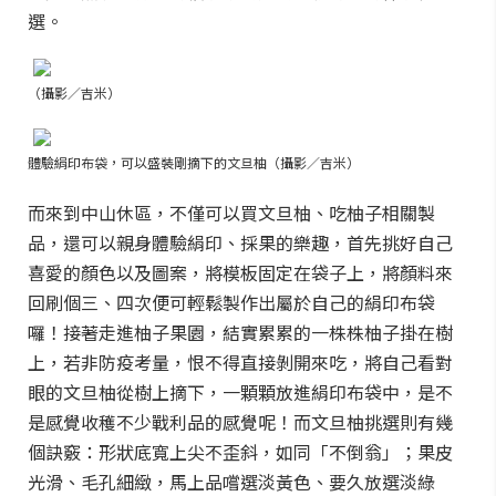
選。
（攝影／吉米）
體驗絹印布袋，可以盛裝剛摘下的文旦柚（攝影／吉米）
而來到中山休區，不僅可以買文旦柚、吃柚子相關製
品，還可以親身體驗絹印、採果的樂趣，首先挑好自己
喜愛的顏色以及圖案，將模板固定在袋子上，將顏料來
回刷個三、四次便可輕鬆製作出屬於自己的絹印布袋
囉！接著走進柚子果園，結實累累的一株株柚子掛在樹
上，若非防疫考量，恨不得直接剝開來吃，將自己看對
眼的文旦柚從樹上摘下，一顆顆放進絹印布袋中，是不
是感覺收穫不少戰利品的感覺呢！而文旦柚挑選則有幾
個訣竅：形狀底寬上尖不歪斜，如同「不倒翁」；果皮
光滑、毛孔細緻，馬上品嚐選淡黃色、要久放選淡綠