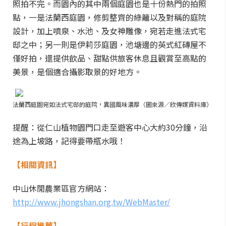
照拍不完。而園內的其中兩個庭園也是十份熱門的拍照
點，一是法蘭西庭園，修剪整齊的綠籬以及對稱的庭院
設計，加上噴泉、水池、及女神雕像，宛若走進法式宅
邸之中；另一則是伊莉莎庭園，池塘邊的英式紅磚屋不
僅好拍，還提供飲品、甜點供旅客休息且觀賞至高點的
美景，是個適合攝影取景的好地方。
法蘭西庭園宛如法式宅邸的庭院，異國風味濃厚（圖來源／欣傳媒資料庫）
提醒：從仁山植物園門口走至遊客中心大約30分鐘，沿
途為上坡路，記得要帶瓶水哦！
【相關資訊】
中山休閒農業區官方網站：
http://www.jhongshan.org.tw/WebMaster/
【行程推薦】