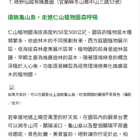
綠野仙蹤有機農園（宜蘭縣冬山鄉中山三路53號）
遠眺龜山島，走進仁山植物園森呼吸
仁山植物園海拔高度約50至500公尺，園區的植物苗木種
類繁多，依造林木的不同規劃有東、西方庭園植物展示
區、低海拔森林產業展示區等，植物園的前身是造林苗
圃，早期主要為推廣造林的苗木，隨著環境綠意的概念
深植於人心後，功能逐漸轉型為培育環境綠美化推廣苗
木的植物園。
如果天氣好，可以在觀景台上遠眺龜山島，欣賞開闊的蘭陽平原景色（攝影
／吉米）
若幸運地遇上晴空萬里的好天氣，在園區內的觀景台更
可以將冬山河、蘭陽溪口、龜山島以及整個蘭陽平原盡
收眼底，景色壯麗、美景當前，絕對讓你佇足於此，拍