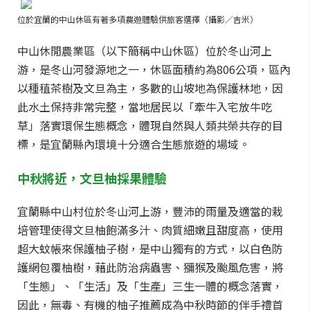
位於宜蘭的中山休區有著多項農遊體驗供旅客選擇（攝影／吉米）
中山休閒農業區（以下簡稱中山休區）位於冬山河上
游，是冬山河發源地之一，休區面積約為806公項，區內
以種稙茶樹及文旦為主，多數的山坡地為保護林地，因
此水土保持非常完整，當地居民以「牽牛入宅放牛吃
草」落實環保生態概念，體現自然與人類共榮共存的目
標，是宜蘭縣內環境十分適合生態旅遊的場域。
中秋將近，文旦柚採果體驗
宜蘭縣中山村位於冬山河上游，豐沛的雨量及適當的栽
培管理使得文旦柚飽滿多汁、肉質細嫩且甜度高，使用
超大蚊帳來保護柚子樹，是中山獨有的方式，以白色防
護網包覆柚樹，藉此防治病蟲害、獼猴及颱風危害，將
「生態」、「生活」及「生產」三生一體的概念落實，
因此，無毒、有機的柚子推薦成為中秋時節的伴手禮首