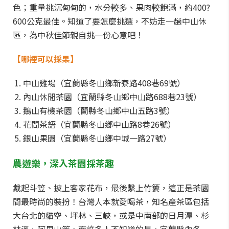
色；重量挑沉甸甸的，水分較多、果肉較飽滿，約400?
600公克最佳。知道了要怎麼挑選，不妨走一趟中山休
區，為中秋佳節親自挑一份心意吧！
【哪裡可以採果】
中山雞場（宜蘭縣冬山鄉新寮路408巷69號）
內山休閒茶園（宜蘭縣冬山鄉中山路688巷23號）
鵝山有機茶園（蘭縣冬山鄉中山五路3號）
花間茶語（宜蘭縣冬山鄉中山路8巷26號）
銀山果園（宜蘭縣冬山鄉中城一路27號）
農遊樂，深入茶園採茶趣
戴起斗笠、披上客家花布，最後繫上竹簍，這正是茶園
間最時尚的裝扮！台灣人本就愛喝茶，知名產茶區包括
大台北的貓空、坪林、三峽，或是中南部的日月潭、杉