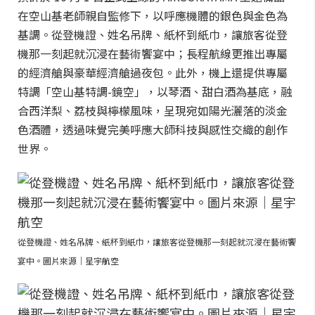
在空山基老師親自監修下，以呼應機體的銀色與金色為
基調。從登機證、姓名吊牌、紙杯到紙巾，讓旅客從登
機那一刻起就沉浸在藝術饗宴中；長程航線更推出專屬
的經濟艙與豪華經濟艙過夜包。此外，機上還提供專屬
特調「空山基特調-鏡空」，以琴酒、甜白酒為基底，融
合西洋梨、荔枝與檸檬風味，呈現宛如陽光灑落的淡金
色酒體，透過味覺完美呼應大師科技與感性交織的創作
世界。
從登機證、姓名吊牌、紙杯到紙巾，讓旅客從登機那一刻起就沉浸在藝術饗
宴中。圖片來源｜星宇航空