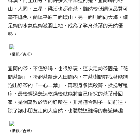
林溪、阿里山等，而許多人不知道的是，宜蘭縣內冬
山、大同、三星、礁溪也都產茶，雖然較低調但品質可
毫不遜色，蘭陽平原三面環山，另一面則面向大海，讓
足夠的水氣能夠滋潤土地，成為了孕育茶葉的天然優
勢。
（攝影／吉米）
宜蘭的茶，不僅好喝，也很好玩，這次走訪茶園是「花
間茶語」，扮起茶農走入田園內，在茶樹間尋找著能夠
泡出好茶的「一心二葉」，再親身參與殺菁、揉捻等程
序，最後經過急速乾燥後就能將自己所採的茶葉帶回
家，是個寓教於樂的好所在，非常適合親子一同前往，
除了讓小朋友走向大自然，也體驗這難得的農遊樂趣。
（攝影／吉米）