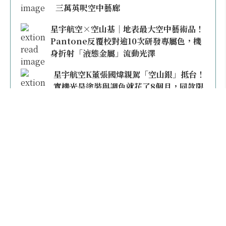
三萬英呎空中藝廊
星宇航空×空山基｜地表最大空中藝術品！
Pantone反覆校對逾10次研發專屬色，機
身折射「液態金屬」流動光澤
星宇航空K董張國煒親駕「空山銀」抵台！
實機光是塗裝與調色就花了8個月，同款限
量模型上架即秒殺
本日熱門
不再委屈雙腿！買經濟艙有豪經艙錯覺？2026
全球「椅距最寬」航空公司大公開，第一名竟然