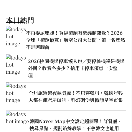
本日熱門
不再委屈雙腿！買經濟艙有豪經艙錯覺？2026
全球「椅距最寬」航空公司大公開，第一名竟然
不是阿聯酋
2026桃園機場停車懶人包／要停桃機還是機場
外圍？收費各多少？信用卡停車優惠一次整
理！
全州旅遊越夜越美麗！不只穿韓服，韓國年輕
人都在瘋老屋咖啡、科幻碉堡與微醺星空市集
韓國Naver Map中文設定超簡單！訂餐廳、
搜尋景點、規劃路線教學，不會韓文也能用