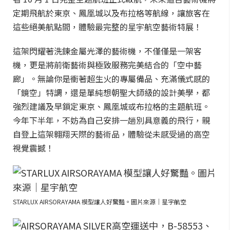
定期飛航於東京、鳳凰城以及布拉格等航線，讓旅客在
這些絕美航點間，體驗最完整的星宇航空藝術特展！
這架閃耀著洗鍊金屬光澤的藝術機，不僅僅是一架客
機，更是將前衛藝術與極致服務完美結合的「空中藝
廊」。無論你是衝著超生火的專屬備品、充滿儀式感的
「鏡空」特調，還是單純想朝聖大師級的設計美學，都
強烈建議及早鎖定東京、鳳凰城或布拉格的主題航班。
今年下半年，不妨為自己安排一趟別具意義的飛行，親
自登上這架翱翔天際的藝術品，體驗從未感受過的高空
視覺震撼！
STARLUX AIRSORAYAMA 模型讓人好驚豔。圖片來源｜星宇航空