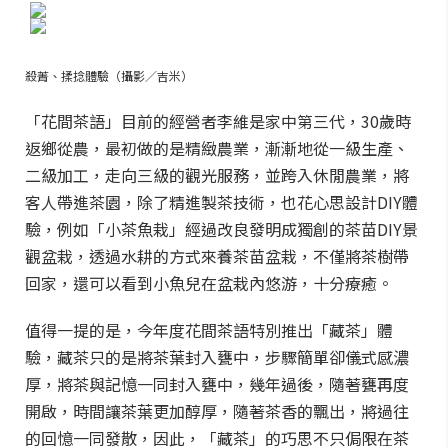
殺菁、揉捻體驗（攝影／吉米）
「花間茶語」目前的經營者李維是家中第三代，30歲時
返鄉從農，最初做的是精緻農業，漸漸地從一級生產、
二級加工，走向三級的觀光服務，並跨入休閒農業，將
客人帶進茶園，除了精進製茶技術，也花心思設計DIY體
驗，例如「小茶魚栽」經過改良發明成獨創的茶苗DIY景
觀盆栽，透過水耕的方式來養茶苗盆栽，不僅將茶樹帶
回家，還可以看到小魚兒在盆栽內悠游，十分療癒。
值得一提的是，今年度花間茶語特別推出「藏茶」體
驗，藏茶只的是將茶葉封入甕中，步驟簡單卻儀式感濃
厚，將茶與記憶一同封入甕中，幾年過後，隨著甕再度
開啟，時間讓茶葉更加醇厚，隨著茶香的飄出，將過往
的回憶一同發散，因此，「藏茶」的巧思不只侷限在茶