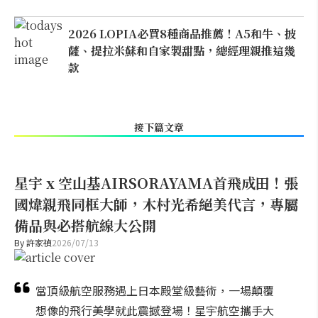
2026 LOPIA必買8種商品推薦！A5和牛、披
薩、提拉米蘇和自家製甜點，總經理親推這幾
款
接下篇文章
星宇 x 空山基AIRSORAYAMA首飛成田！張
國煒親飛同框大師，木村光希絕美代言，專屬
備品與必搭航線大公開
By
許家禎
2026/07/13
當頂級航空服務遇上日本殿堂級藝術，一場顛覆
想像的飛行美學就此震撼登場！星宇航空攜手大