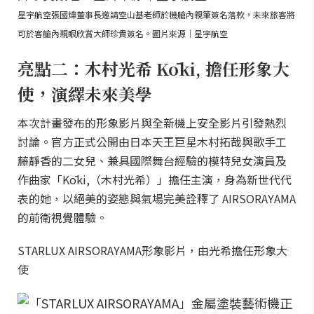
星宇航空張國煒董事長邀請空山基老師於機艙內親筆簽名落款，未來旅客將
可於客艙內親眼欣賞大師珍貴簽名。圖片來源｜星宇航空
亮點二：木村光希 Kōki, 擔任形象大
使，演繹未來美學
本次計畫發布的形象影片與全新機上安全影片引發熱烈
討論。官方正式公開由日本天王巨星木村拓哉與歌手工
藤靜香的二女兒、兼具國際舞台經驗的模特兒女演員及
作曲家「Kōki,（木村光希）」擔任主演，身為新世代代
表的她，以絕美的姿態與氣場完美詮釋了 AIRSORAYAMA
的前衛視覺體驗。
STARLUX AIRSORAYAMA形象影片，由光希擔任形象大
使