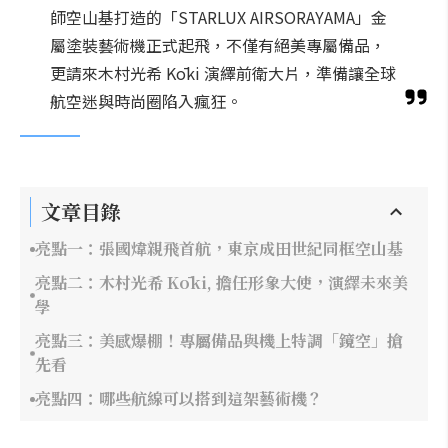
師空山基打造的「STARLUX AIRSORAYAMA」金
屬塗裝藝術機正式起飛，不僅有絕美專屬備品，
更請來木村光希 Kōki 演繹前衛大片，準備讓全球
航空迷與時尚圈陷入瘋狂。
文章目錄
亮點一：張國煒親飛首航，東京成田世紀同框空山基
亮點二：木村光希 Kōki, 擔任形象大使，演繹未來美
學
亮點三：美感爆棚！專屬備品與機上特調「鏡空」搶
先看
亮點四：哪些航線可以搭到這架藝術機？