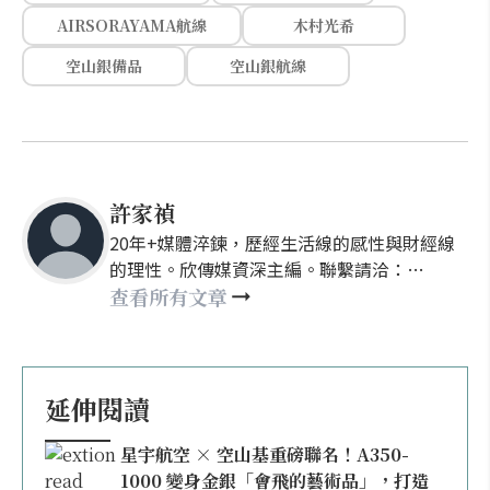
AIRSORAYAMA航線
木村光希
空山銀備品
空山銀航線
許家禎
20年+媒體淬鍊，歷經生活線的感性與財經線
的理性。欣傳媒資深主編。聯繫請洽：
nellyhsu@xinmedia.com
查看所有文章
延伸閱讀
星宇航空 × 空山基重磅聯名！A350-
1000 變身金銀「會飛的藝術品」，打造