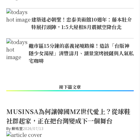
建築迷必朝聖！忠泰美術館10週年：藤本壯介
特展打頭陣，1:5大屋根8月震撼空降台北
離市區15分鐘的嘉義祕境路線！造訪「台版神
隱少女湯屋」清豐濤月、湖景窯烤披薩與人氣私
宅咖啡
接下篇文章
MUSINSA為何讓韓國MZ世代愛上？從球鞋
社群起家，正在把台灣變成下一個舞台
By
蘇祐萱
2026/07/13