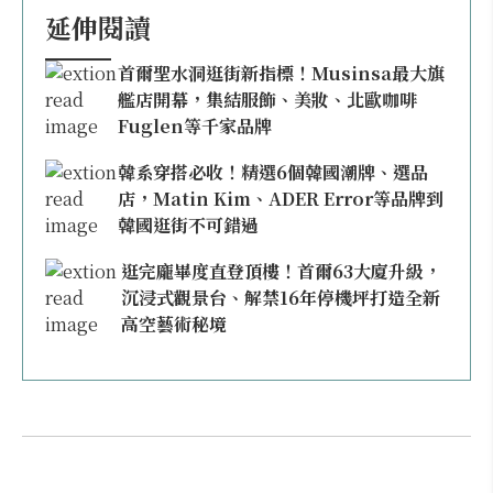
延伸閱讀
首爾聖水洞逛街新指標！Musinsa最大旗
艦店開幕，集結服飾、美妝、北歐咖啡
Fuglen等千家品牌
韓系穿搭必收！精選6個韓國潮牌、選品
店，Matin Kim、ADER Error等品牌到
韓國逛街不可錯過
逛完龐畢度直登頂樓！首爾63大廈升級，
沉浸式觀景台、解禁16年停機坪打造全新
高空藝術秘境