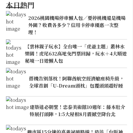
本日熱門
2026桃園機場停車懶人包／要停桃機還是機場
外圍？收費各多少？信用卡停車優惠一次整
理！
【雲林親子玩水】全台唯一「虎爺主題」叢林水
樂園！虎尾632高地免門票回歸，玩水＋4大順遊
秘境一日遊懶人包
搭機告別落枕！阿聯酋航空經濟艙座椅升級，
全球首創「U-Dream頭枕」包覆頭頸超好睡
建築迷必朝聖！忠泰美術館10週年：藤本壯介
特展打頭陣，1:5大屋根8月震撼空降台北
離市區15分鐘的嘉義祕境路線！造訪「台版神