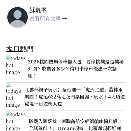
蘇琨峯
查看所有文章
本日熱門
2026桃園機場停車懶人包／要停桃機還是機場
外圍？收費各多少？信用卡停車優惠一次整
理！
【雲林親子玩水】全台唯一「虎爺主題」叢林水
樂園！虎尾632高地免門票回歸，玩水＋4大順遊
秘境一日遊懶人包
搭機告別落枕！阿聯酋航空經濟艙座椅升級，
全球首創「U-Dream頭枕」包覆頭頸超好睡