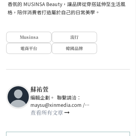
香氛的 MUSINSA Beauty，讓品牌從穿搭延伸至生活風
格，陪伴消費者打造屬於自己的日常美學。
Musinsa
流行
電商平台
韓國品牌
蘇祐萱
編輯企劃。 聯繫請洽：
maysu@xinmedia.com /
may860527@gmail.com
查看所有文章